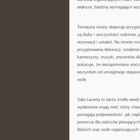
większe, bardziej wymagające wyd
Tematyka strony obejmuje przyg
są śluby i uroczystości rodzinne,
rezerwacji i ustaleń. Na stronie 
przygotowania dekoracji, ustalenia
kamerzysty, muzyki, prezentów dla 
pokazuje, że niezapomniana urocz
wszystkim od umiejętnego dopasow
osób.
Sala Lacerta to także źródło wied
wydarzenia mogą mieć różny charak
pomagają podpowiedzieć, jak zapl
pomocna dla rodziców planujących 
bliskich oraz osób organizującyc