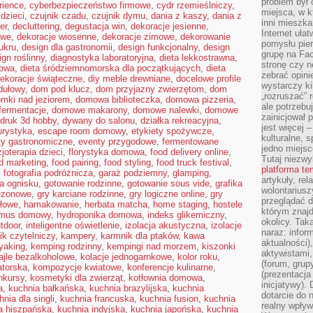
problem był
rience
,
cyberbezpieczeństwo firmowe
,
cydr rzemieślniczy
,
miejsca, w k
dzieci
,
czujnik czadu
,
czujnik dymu
,
dania z kaszy
,
dania z
inni mieszka
er
,
decluttering
,
degustacja win
,
dekoracje jesienne
,
Internet uła
owe
,
dekoracje wiosenne
,
dekoracje zimowe
,
dekorowanie
pomysłu pie
ukru
,
design dla gastronomii
,
design funkcjonalny
,
design
grupę na Fac
ign roślinny
,
diagnostyka laboratoryjna
,
dieta lekkostrawna
,
stronę czy n
kowa
,
dieta śródziemnomorska dla początkujących
,
dieta
zebrać opini
dekoracje świąteczne
,
diy meble drewniane
,
docelowe profile
wystarczy k
dułowy
,
dom pod klucz
,
dom przyjazny zwierzętom
,
dom
„rozruszać” 
mki nad jeziorem
,
domowa biblioteczka
,
domowa pizzeria
,
ale potrzebu
ermentacje
,
domowe makarony
,
domowe nalewki
,
domowe
zainicjował 
druk 3d hobby
,
dywany do salonu
,
działka rekreacyjna
,
jest więcej 
urystyka
,
escape room domowy
,
etykiety spożywcze
,
kulturalne, s
ty gastronomiczne
,
eventy przygodowe
,
fermentowane
jedno miejsc
zjoterapia dzieci
,
florystyka domowa
,
food delivery online
,
Tutaj niezwy
d marketing
,
food pairing
,
food styling
,
food truck festival
,
platforma t
,
fotografia podróżnicza
,
garaż podziemny
,
glamping
,
artykuły, rel
a ognisku
,
gotowanie rodzinne
,
gotowanie sous vide
,
grafika
wolontariusz
sezonowe
,
gry karciane rodzinne
,
gry logiczne online
,
gry
przeglądać d
ołowe
,
hamakowanie
,
herbata matcha
,
home staging
,
hostele
którym znajd
mus domowy
,
hydroponika domowa
,
indeks glikemiczny
,
okolicy. Tak
utdoor
,
inteligentne oświetlenie
,
izolacja akustyczna
,
izolacje
naraz: infor
ik czytelniczy
,
kampery
,
karmnik dla ptaków
,
kawa
aktualności)
yaking
,
kemping rodzinny
,
kempingi nad morzem
,
kiszonki
aktywistami,
ajle bezalkoholowe
,
kolacje jednogarnkowe
,
kolor roku
,
(forum, grup
atorska
,
kompozycje kwiatowe
,
konferencje kulinarne
,
(prezentacja
nkursy
,
kosmetyki dla zwierząt
,
kotłownia domowa
,
inicjatywy).
a
,
kuchnia bałkańska
,
kuchnia brazylijska
,
kuchnia
dotarcie do
hnia dla singli
,
kuchnia francuska
,
kuchnia fusion
,
kuchnia
realny wpływ 
a hiszpańska
,
kuchnia indyjska
,
kuchnia japońska
,
kuchnia