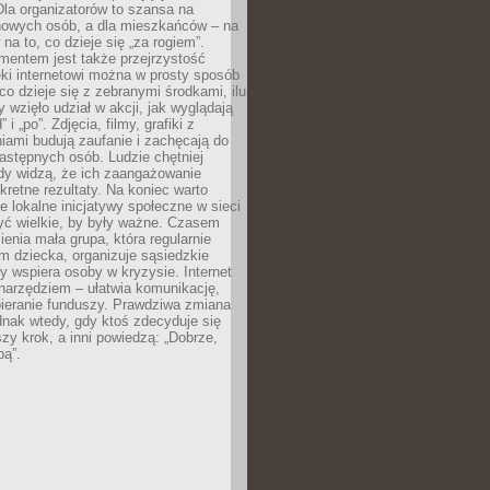
 Dla organizatorów to szansa na
 nowych osób, a dla mieszkańców – na
na to, co dzieje się „za rogiem”.
entem jest także przejrzystość
ęki internetowi można w prosty sposób
o dzieje się z zebranymi środkami, ilu
y wzięło udział w akcji, jak wyglądają
 i „po”. Zdjęcia, filmy, grafiki z
ami budują zaufanie i zachęcają do
astępnych osób. Ludzie chętniej
dy widzą, że ich zaangażowanie
kretne rezultaty. Na koniec warto
że lokalne inicjatywy społeczne w sieci
yć wielkie, by były ważne. Czasem
ienia mała grupa, która regularnie
 dziecka, organizuje sąsiedzkie
y wspiera osoby w kryzysie. Internet
o narzędziem – ułatwia komunikację,
bieranie funduszy. Prawdziwa zmiana
ednak wtedy, gdy ktoś zdecyduje się
szy krok, a inni powiedzą: „Dobrze,
bą”.