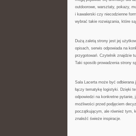
outdoorowe, warsztaty, pokazy, m
i kawalerski czy niecodzienne fo
wybrać takie rozwiązania, które s
Dużą zaletą strony jest jej użytk
opisach, serwis odpowiada na konk
przygotowań. Czytelnik znajdzie tu
Taki sposób prowadzenia strony sp
Sala Lacerta może być odbierana 
łączy tematykę logistyki. Dzięki 
odpowiedzi na konkretne pytanie, j
możliwości przed podjęciem decy
początkującym, ale również tym, k
znaleźć świeże inspiracje.