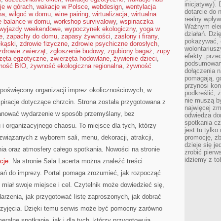
inicjatywy).
je w górach
,
wakacje w Polsce
,
webdesign
,
wentylacja
dotarcie do
na
,
wilgoć w domu
,
wine pairing
,
wirtualizacja
,
wirtualna
realny wpływ 
fe balance w domu
,
workshop survivalowy
,
wspinaczka
Ważnym elem
wyjazdy weekendowe
,
wypoczynek ekologiczny
,
yoga w
działań. Dzi
e
,
zapachy do domu
,
zapasy żywności
,
zasłony i firany
,
pokazywać, c
ekąski
,
zdrowie fizyczne
,
zdrowie psychiczne dorosłych
,
wolontariusz
zdrowie zwierząt
,
zgłoszenie budowy
,
zgubiony bagaż
,
zupy
efekty „przed”
zęta egzotyczne
,
zwierzęta hodowlane
,
żywienie dzieci
,
podsumowani
ność BIO
,
żywność ekologiczna regionalna
,
żywność
dołączenia n
pomagają, g
przynosi kon
 poświęcony organizacji imprez okolicznościowych, w
podkreślić, 
nie muszą b
piracje dotyczące chrzcin. Strona została przygotowana z
najwięcej zm
lanować wydarzenie w sposób przemyślany, bez
odwiedza dom
spotkania cz
i organizacyjnego chaosu. To miejsce dla tych, którzy
jest tu tylk
wiązanych z wyborem sali, menu, dekoracji, atrakcji,
promocję, z
dzieje się j
ia oraz atmosfery całego spotkania. Nowości na stronie
zrobić pierw
idziemy z to
acje
. Na stronie Sala Lacerta można znaleźć treści
ań do imprezy. Portal pomaga zrozumieć, jak rozpocząć
miał swoje miejsce i cel. Czytelnik może dowiedzieć się,
darzenia, jak przygotować listę zaproszonych, jak dobrać
przyjęcia. Dzięki temu serwis może być pomocny zarówno
ralne spotkanie, jak i dla tych, którzy przygotowują