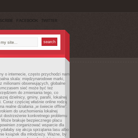
SCRIBE
FACEBOOK
TWITTER
y o internecie, często przychodzi nam
balna skala: międzynarodowe marki,
 z milionami obserwujących, globalne
ymczasem sieć może być też
rzędziem do zmieniania tego, co
aszej dzielnicy, gminy, parafii, lokalnej
. Coraz częściej właśnie online rodzą
a realne działania „w świecie offline”.
rokiem do uruchomienia lokalnej
est dostrzeżenie konkretnego problemu
. Może brakuje bezpiecznego placu
powinien zorganizować wsparcie dla
zydałaby się akcja sprzątania lasu albo
nie książek dla młodzieży. Ważne, by