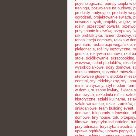
psychologiczna
,
pompy ciepła w 
treningu
,
pozwolenie na budowę
,
p
produkty tradycyjne
,
produkty weg
ogrodzeń
,
projektowanie światła
,
p
nowoczesnych
,
projekty wnętrz
,
p
roślin
,
przestrzeń otwarta
,
przetwo
przycinanie krzewów
,
przyprawy ś
rak profilaktyka
,
ramen domowy
,
r
rehabilitacja domowa
,
relaks w do
premium
,
restauracje wegańskie
,
pielęgnacja
,
rośliny egzotyczne
,
r
górskie
,
rozrywka domowa
,
rzeźba
stole
,
ściółkowanie
,
scrapbooking
warzywa
,
skład produktów
,
składa
wysokobiałkowe
,
sosy domowe
,
s
mieszkaniowa
,
sprzedaż mieszkan
sterowanie głosem
,
stodoła miesz
coastal
,
styl eklektyczny
,
styl jap
minimalistyczny
,
styl modern far
w domu
,
suszone kwiaty
,
świece 
domowych
,
szkodniki roślin
,
szkol
historyczne
,
szlaki kulinarne
,
szla
szlaki winiarskie
,
szlaki zamków
,
śniadaniowe
,
team building event
,
domowe
,
teleporady zdrowotne
,
te
domowe
,
tiny house
,
tofu przepisy
filmowa
,
turystyka industrialna
,
tu
przyrodnicza
,
turystyka sakralna
,
uprawa ogórków
,
uprawa papryki
,
online
,
usługi cateringowe premiu