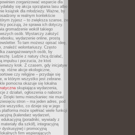
powinien zorganizować wsparcie dla
zydałaby się akcja sprzątania lasu albo
nie książek dla młodzieży. Ważne, by
 osadzony w realnym kontekście
tórym żyjesz – to zwiększa szanse, że
ńcy poczują, że sprawa ich dotyczy.
twia gromadzenie wokół takiego
rwszych osób. Wystarczy założyć
ebooku, wydarzenie online, prostą
ewsletter. To tam możesz opisać ideę,
e, znaleźć wolontariuszy. Często
ilka zaangażowanych osób, by
resztę. Ludzie z natury chcą działać,
ją impulsu i poczucia, że ktoś
pierwszy krok. Z czasem, gdy inicjatyw
– np. różne akcje ekologiczne,
portowe czy religijne – przydaje się
e, w którym wszystko jest zebrane.
kle pomocna okazuje się lokalna
ematyczna
skupiająca wydarzenia,
acje z działań, ogłoszenia o naborze
y. Dzięki temu mieszkaniec nie musi
ziesięciu stron – ma jeden adres, pod
zie wszystko, co dzieje się w jego
a platforma może spełniać wiele funkcji
macyjną (kalendarz wydarzeń,
, edukacyjną (poradniki, wywiady z
 materiały dla szkół), integracyjną
y dyskusyjne) i promocyjną
 lokalnych firm wspierających