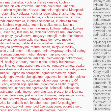
Ważnym elem
nia marokańska
,
kuchnia meksykańska
,
kuchnia
działań. Dzi
uchnia niskobudżetowa
,
kuchnia orientalna
,
kuchnia
pokazywać, c
,
kuchnia regionalna Kaszub
,
kuchnia regionalna Małopolski
,
wolontariusz
 regionalna Podlasia
,
kuchnia regionalna Śląska
,
kuchnia
efekty „przed”
na
,
kuchnia sezonowa letnia
,
kuchnia sezonowa zimowa
,
podsumowani
śródziemnomorska
,
kuchnia studencka
,
kuchnia tajska
,
dołączenia n
a
,
kuchnia węgierska
,
kuchnia wielkanocna
,
kuchnia
pomagają, g
nia żydowska
,
kuchnie na wymiar
,
kultura herbaty
,
kultura
przynosi kon
e
,
laser tag
,
last minute
,
łazienki nowoczesne
,
lemoniady
podkreślić, 
 do pracy
,
łyżwiarstwo
,
magazyn energii
,
małe mieszkanie
,
nie muszą b
alowanie po numerach
,
marynaty domowe
,
meble
najwięcej zm
le modułowe
,
meble skandynawskie
,
meble z palet
,
odwiedza dom
dycyna prewencyjna
,
mental health
,
miejskie rośliny
,
spotkania cz
anie z balkonem
,
mikroogród
,
mikrowyprawy
,
mindful eating
,
jest tu tylk
e zdrowia domowe
,
motion design
,
naprawy domowe
,
promocję, z
eniowe
,
niemarnowanie jedzenia
,
nietolerancje pokarmowe
,
dzieje się j
zzi
,
noclegi z sauną
,
nocne niebo
,
obiady budżetowe
,
zrobić pierw
a online
,
ochrona przed mrozem
,
ochrona systemów
,
oczko
idziemy z to
anie drewna
,
odprawa online
,
odzież outdoorowa
,
odżywianie
Kiedy myślim
 miejski
,
ogród na parapecie
,
ogród wertykalny
,
ogród
do głowy glo
ysły
,
ogrzewanie ekologiczne
,
ogrzewanie miejskie
,
opieka
influencerzy
y administracyjne
,
opóźniony lot
,
oprogramowanie ERP
,
kampanie. T
kuchni
,
organizacja spiżarni
,
organizacja szafy
,
origami
,
potężnym na
astrojowe
,
oszczędne ogrzewanie
,
paintball
,
pakowanie
najbliżej – n
ustyczne
,
parki linowe
,
permakultura
,
pieczenie chleba na
społeczności
wo bezglutenowe
,
piekarnictwo domowe
,
pielęgnacja bonsai
,
się pomysły n
ja sukulentów
,
piwo kraftowe
,
planowanie posiłków
,
Pierwszym k
szkaniu
,
podatek od nieruchomości
,
podróż pociągiem
,
inicjatywy j
owe
,
podróże kulinarne
,
podróże objazdowe
,
podróże solo
,
lub potrzeby
zepą
,
podróże z psem
,
pola namiotowe
,
pomoc