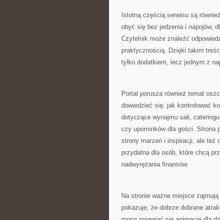
Istotną częścią serwisu są równie
obyć się bez jedzenia i napojów, 
Czytelnik może znaleźć odpowiedz
praktycznością. Dzięki takim treś
tylko dodatkiem, lecz jednym z n
Portal porusza również temat osz
dowiedzieć się, jak kontrolować k
dotyczące wynajmu sali, cateringu,
czy upominków dla gości. Strona p
strony marzeń i inspiracji, ale te
przydatna dla osób, które chcą p
nadwyrężania finansów.
Na stronie ważne miejsce zajmują
pokazuje, że dobrze dobrane atra
mogą pojawiać się animacje dla dz