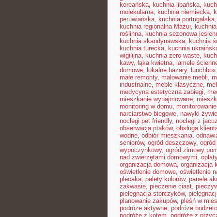
koreańska
,
kuchnia libańska
,
kuch
molekularna
,
kuchnia niemiecka
,
k
peruwiańska
,
kuchnia portugalska
kuchnia regionalna Mazur
,
kuchnia
roślinna
,
kuchnia sezonowa jesien
kuchnia skandynawska
,
kuchnia 
kuchnia turecka
,
kuchnia ukraińsk
wigilijna
,
kuchnia zero waste
,
kuch
kawy
,
łąka kwietna
,
lamele ścienn
domowe
,
lokalne bazary
,
lunchbox
małe remonty
,
malowanie mebli
,
m
industrialne
,
meble klasyczne
,
meb
medycyna estetyczna zabiegi
,
me
mieszkanie wynajmowane
,
mieszk
monitoring w domu
,
monitorowani
narciarstwo biegowe
,
nawyki żywi
noclegi pet friendly
,
noclegi z jacu
obserwacja ptaków
,
obsługa klient
wodne
,
odbiór mieszkania
,
odnawi
seniorów
,
ogród deszczowy
,
ogród
wypoczynkowy
,
ogród zimowy pom
nad zwierzętami domowymi
,
opłat
organizacja domowa
,
organizacja 
oświetlenie domowe
,
oświetlenie n
plecaka
,
palety kolorów
,
panele ak
zakwasie
,
pieczenie ciast
,
pieczy
pielęgnacja storczyków
,
pielęgnac
planowanie zakupów
,
pleśń w mie
podróże aktywne
,
podróże budżet
podróże z kotem
,
podróże z przyc