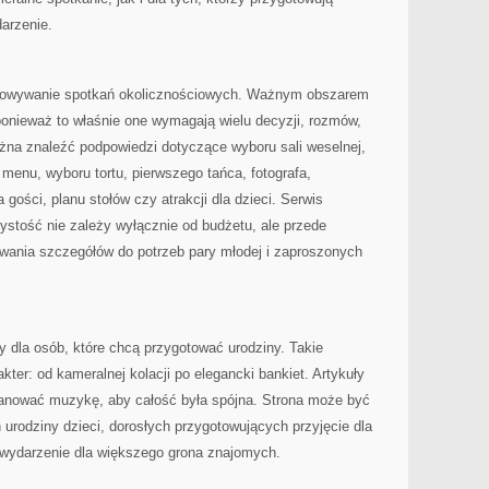
arzenie.
otowywanie spotkań okolicznościowych. Ważnym obszarem
 ponieważ to właśnie one wymagają wielu decyzji, rozmów,
można znaleźć podpowiedzi dotyczące wyboru sali weselnej,
 menu, wyboru tortu, pierwszego tańca, fotografa,
gości, planu stołów czy atrakcji dla dzieci. Serwis
ystość nie zależy wyłącznie od budżetu, ale przede
ania szczegółów do potrzeb pary młodej i zaproszonych
zy dla osób, które chcą przygotować urodziny. Takie
ter: od kameralnej kolacji po elegancki bankiet. Artykuły
anować muzykę, aby całość była spójna. Strona może być
urodziny dzieci, dorosłych przygotowujących przyjęcie dla
h wydarzenie dla większego grona znajomych.