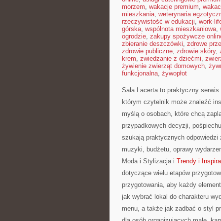
morzem
,
wakacje premium
,
wakac
mieszkania
,
weterynaria egzotycz
rzeczywistość w edukacji
,
work-li
górska
,
wspólnota mieszkaniowa
,
ogrodzie
,
zakupy spożywcze onlin
zbieranie deszczówki
,
zdrowe prz
zdrowie publiczne
,
zdrowie skóry
,
krem
,
zwiedzanie z dziećmi
,
zwier
żywienie zwierząt domowych
,
żyw
funkcjonalna
,
żywopłot
Sala Lacerta to praktyczny serwis
którym czytelnik może znaleźć ins
myślą o osobach, które chcą zap
przypadkowych decyzji, pośpiechu 
szukają praktycznych odpowiedzi z
muzyki, budżetu, oprawy wydarzen
Moda i Stylizacja i
Trendy i Inspir
dotyczące wielu etapów przygotow
przygotowania, aby każdy element 
jak wybrać lokal do charakteru wy
menu, a także jak zadbać o styl 
dla osób organizujących małe, kame