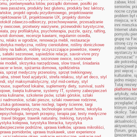
zabaw, ktoś 
domu
,
porównywarka lotów
,
porządki domowe
,
posiłki po
seniorów, pr
rawa pasażera
,
produkty bez glutenu
,
produkty bez laktozy
,
nocne czyta
ańskie
,
projekt ogrodu przydomowego
,
projektowanie
problem był
rojektowanie UI
,
projektowanie UX
,
projekty domów
miejsca, w k
rotokół zdawczo-odbiorczy
,
przechowywanie
,
przesadzanie
inni mieszka
ry owocowe
,
przetwory warzywne
,
przewodniki turystyczne
,
Internet uła
wiata
,
psy profilaktyka
,
psychoterapia
,
puzzle
,
quizy
,
rafting
,
pomysłu pie
avioli domowe
,
recenzje kawiarni
,
regulamin osiedla
,
grupę na Fac
mu
,
relaks w ogrodzie
,
renowacja mebli
,
restauracje
stronę czy n
robotyka medyczna
,
rośliny cieniolubne
,
rośliny doniczkowe
zebrać opini
ośliny na balkon
,
rośliny oczyszczające powietrze
,
rowery
wystarczy k
,
sałatki sezonowe
,
sąsiedzkie relacje
,
savoir-vivre przy
„rozruszać” 
,
serowarstwo domowe
,
sezonowe owoce
,
sezonowe
ale potrzebu
nie modeli
,
skrzynka narzędziowa
,
slow travel
,
śniadania
zainicjował 
pacer w lesie
,
spiżarnia domowa
,
spółdzielnia
jest więcej 
ia
,
sprzęt medyczny przenośny
,
sprzęt trekkingowy
,
kulturalne, s
kalna
,
street food azjatycki
,
strefa relaksu
,
styl art deco
,
styl
jedno miejsc
andi
,
styl maksymalistyczny
,
styl mid-century
,
styl
Tutaj niezwy
mhouse
,
superfood lokalne
,
suplementy diety
,
survival
,
sushi
platforma t
sojowe
,
święta kulinarne
,
systemy IT
,
systemy zabezpieczeń
artykuły, rel
enia kulinarne
,
szkolenie psów
,
szlaki górskie
,
szlaki
wolontariusz
ki nadmorskie
,
szlaki piesze
,
szlaki rowerowe rodzinne
,
przeglądać d
sztuka gotowania
,
tanie noclegi
,
tapety ścienne
,
targi
którym znajd
technologia medyczna
,
technologie smart home
,
tekstylia
okolicy. Tak
lepsychologia
,
tempeh przepisy
,
terapia par
,
testy medyczne
naraz: infor
,
travel blogger
,
trawnik naturalny
,
trekking
,
turystyka
aktualności)
rystyka kolejowa
,
turystyka literacka
,
turystyka
aktywistami,
ubezpieczenie podróżne
,
uprawa kiełków
,
uprawa mikroliści
,
(forum, grup
uprawa pomidorów
,
uprawa truskawek
,
user experience
(prezentacja
m
,
uszczelnianie okien
,
wakacje egzotyczne
,
wakacje nad