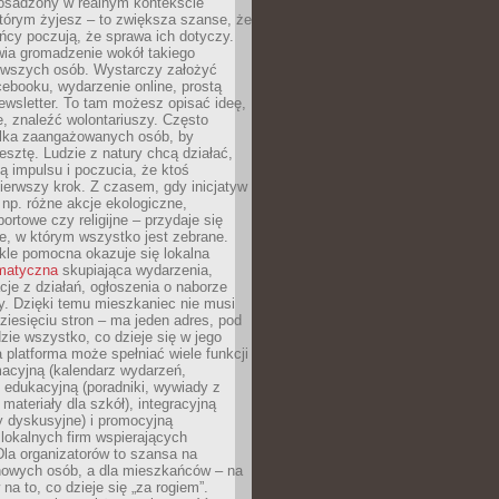
 osadzony w realnym kontekście
tórym żyjesz – to zwiększa szanse, że
ńcy poczują, że sprawa ich dotyczy.
twia gromadzenie wokół takiego
rwszych osób. Wystarczy założyć
ebooku, wydarzenie online, prostą
ewsletter. To tam możesz opisać ideę,
e, znaleźć wolontariuszy. Często
ilka zaangażowanych osób, by
resztę. Ludzie z natury chcą działać,
ją impulsu i poczucia, że ktoś
pierwszy krok. Z czasem, gdy inicjatyw
– np. różne akcje ekologiczne,
portowe czy religijne – przydaje się
e, w którym wszystko jest zebrane.
kle pomocna okazuje się lokalna
ematyczna
skupiająca wydarzenia,
acje z działań, ogłoszenia o naborze
y. Dzięki temu mieszkaniec nie musi
ziesięciu stron – ma jeden adres, pod
zie wszystko, co dzieje się w jego
a platforma może spełniać wiele funkcji
macyjną (kalendarz wydarzeń,
, edukacyjną (poradniki, wywiady z
 materiały dla szkół), integracyjną
y dyskusyjne) i promocyjną
 lokalnych firm wspierających
 Dla organizatorów to szansa na
 nowych osób, a dla mieszkańców – na
na to, co dzieje się „za rogiem”.