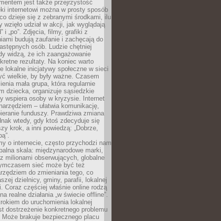
entem jest także przejrzystość
ęki internetowi można w prosty sposób
o dzieje się z zebranymi środkami, ilu
y wzięło udział w akcji, jak wyglądają
 i „po”. Zdjęcia, filmy, grafiki z
ami budują zaufanie i zachęcają do
astępnych osób. Ludzie chętniej
dy widzą, że ich zaangażowanie
kretne rezultaty. Na koniec warto
że lokalne inicjatywy społeczne w sieci
yć wielkie, by były ważne. Czasem
ienia mała grupa, która regularnie
 dziecka, organizuje sąsiedzkie
y wspiera osoby w kryzysie. Internet
o narzędziem – ułatwia komunikację,
bieranie funduszy. Prawdziwa zmiana
ednak wtedy, gdy ktoś zdecyduje się
szy krok, a inni powiedzą: „Dobrze,
bą”.
y o internecie, często przychodzi nam
balna skala: międzynarodowe marki,
 z milionami obserwujących, globalne
ymczasem sieć może być też
rzędziem do zmieniania tego, co
aszej dzielnicy, gminy, parafii, lokalnej
. Coraz częściej właśnie online rodzą
a realne działania „w świecie offline”.
rokiem do uruchomienia lokalnej
est dostrzeżenie konkretnego problemu
. Może brakuje bezpiecznego placu