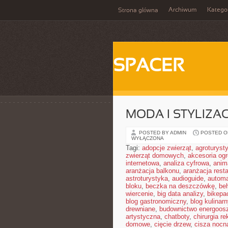
Archiwum
Katego
Strona główna
SPACER
MODA I STYLIZA
POSTED BY ADMIN
POSTED ON
WYŁĄCZONA
Tagi:
adopcje zwierząt
,
agroturyst
zwierząt domowych
,
akcesoria og
internetowa
,
analiza cyfrowa
,
anim
aranżacja balkonu
,
aranżacja resta
astroturystyka
,
audioguide
,
autom
bloku
,
beczka na deszczówkę
,
be
wiercenie
,
big data analizy
,
bikepa
blog gastronomiczny
,
blog kulinarn
drewniane
,
budownictwo energoos
artystyczna
,
chatboty
,
chirurgia r
domowe
,
cięcie drzew
,
cisza nocn