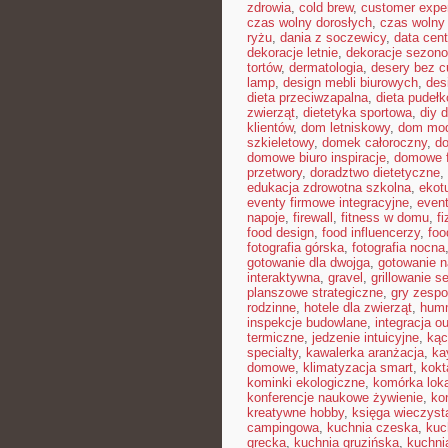
zdrowia
,
cold brew
,
customer expe
czas wolny dorosłych
,
czas wolny 
ryżu
,
dania z soczewicy
,
data cent
dekoracje letnie
,
dekoracje sezon
tortów
,
dermatologia
,
desery bez c
lamp
,
design mebli biurowych
,
des
dieta przeciwzapalna
,
dieta pudeł
zwierząt
,
dietetyka sportowa
,
diy 
klientów
,
dom letniskowy
,
dom mo
szkieletowy
,
domek całoroczny
,
do
domowe biuro inspiracje
,
domowe f
przetwory
,
doradztwo dietetyczne
,
edukacja zdrowotna szkolna
,
ekot
eventy firmowe integracyjne
,
even
napoje
,
firewall
,
fitness w domu
,
fi
food design
,
food influencerzy
,
foo
fotografia górska
,
fotografia nocna
gotowanie dla dwojga
,
gotowanie n
interaktywna
,
gravel
,
grillowanie 
planszowe strategiczne
,
gry zesp
rodzinne
,
hotele dla zwierząt
,
hum
inspekcje budowlane
,
integracja o
termiczne
,
jedzenie intuicyjne
,
kąc
specialty
,
kawalerka aranżacja
,
ka
domowe
,
klimatyzacja smart
,
kokt
kominki ekologiczne
,
komórka lok
konferencje naukowe żywienie
,
ko
kreatywne hobby
,
księga wieczyst
campingowa
,
kuchnia czeska
,
kuc
grecka
,
kuchnia gruzińska
,
kuchni