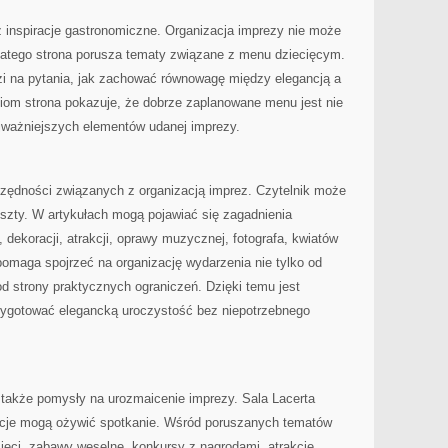
ż inspiracje gastronomiczne. Organizacja imprezy nie może
dlatego strona porusza tematy związane z menu dziecięcym.
i na pytania, jak zachować równowagę między elegancją a
ciom strona pokazuje, że dobrze zaplanowane menu jest nie
ajważniejszych elementów udanej imprezy.
czędności związanych z organizacją imprez. Czytelnik może
oszty. W artykułach mogą pojawiać się zagadnienia
 dekoracji, atrakcji, oprawy muzycznej, fotografa, kwiatów
omaga spojrzeć na organizację wydarzenia nie tylko od
ż od strony praktycznych ograniczeń. Dzięki temu jest
rzygotować elegancką uroczystość bez niepotrzebnego
 także pomysły na urozmaicenie imprezy. Sala Lacerta
kcje mogą ożywić spotkanie. Wśród poruszanych tematów
ieci, zabawy weselne, konkursy z nagrodami, atrakcje