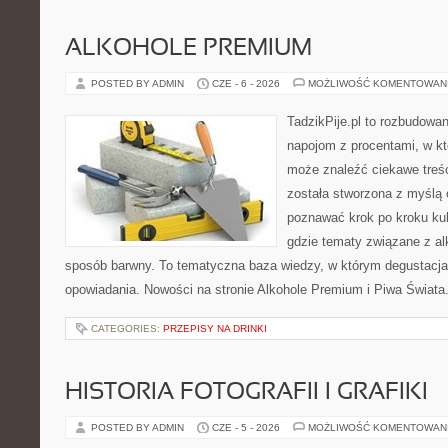
ALKOHOLE PREMIUM
POSTED BY ADMIN
CZE - 6 - 2026
MOŻLIWOŚĆ KOMENTOWAN
TadzikPije.pl to rozbudowa
napojom z procentami, w k
może znaleźć ciekawe treśc
została stworzona z myślą 
poznawać krok po kroku kult
gdzie tematy związane z a
sposób barwny. To tematyczna baza wiedzy, w którym degustacja 
opowiadania. Nowości na stronie Alkohole Premium i Piwa Świata. 
CATEGORIES:
PRZEPISY NA DRINKI
HISTORIA FOTOGRAFII I GRAFIKI
POSTED BY ADMIN
CZE - 5 - 2026
MOŻLIWOŚĆ KOMENTOWAN