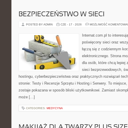
BEZPIECZEŃSTWO W SIECI
POSTED BY ADMIN
CZE - 17 - 2026
MOŻLIWOŚĆ KOMENTOWA
Internat.com.pl to interesu
poświęcony sieci oraz wszy
łączą się z codziennym kor
elektronicznego. Strona 
dla osób, które chcą lepiej 
sieci bezprzewodowych, św
hostingu, cyberbezpieczeństwa oraz praktycznych rozwiązań tec
stronie: Testy i Recenzje Sprzętu i Hosting i Serwery. To miejsce
zostaje pokazana w sposób bliski użytkownikowi. Zamiast skompl
może […]
CATEGORIES:
MEDYCYNA
MAKIJAŻ DLA TWARZY PLUS SIZE