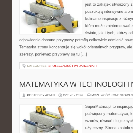
jest to zakątek stworzony 
poszukują intensywne aroma
kulinarne inspiracje z różny
która może zainteresować 
świata, jak i tych, którzy 
odpowiednio dobrane przyprawy potrafią całkowicie odmienić nawe
Tematyka strony koncentruje się wokół orientalnych przypraw, ale 
szerszy, ponieważ przyprawy są tu […]
CATEGORIES:
SPOŁECZNOŚĆ I WYDARZENIA IT
MATEMATYKA W TECHNOLOGII I
POSTED BY ADMIN
CZE - 8 - 2026
MOŻLIWOŚĆ KOMENTOWAN
SuperMatma.pl to inspirując
poświęcony matematyce, któ
wzorów, równań i logicznyc
użyteczny. Strona została 