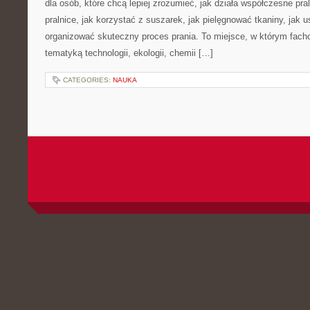
dla osób, które chcą lepiej zrozumieć, jak działa współczesne pral
pralnice, jak korzystać z suszarek, jak pielęgnować tkaniny, jak 
organizować skuteczny proces prania. To miejsce, w którym fach
tematyką technologii, ekologii, chemii […]
CATEGORIES:
NAUKA