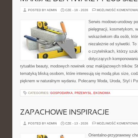
POSTED BY ADMIN
CZE - 16 - 2026
MOŻLIWOŚĆ KOMENTOWA
Serwis modowo-urodowy poś
pielęgnacji, kosmetykom, 
wskazówkom dla osób, któr
niezależnie od sylwetki. T
o czytelnikach, którzy szu
dotyczących komponowania
rytuałów beauty, modowych nowinek oraz makijażowych trików. Str
tematyką bliską osobom, które interesują się modą plus size, co
pięknem w naturalnym wydaniu. Polecamy Moda, Uroda, Styl i Po
CATEGORIES:
GOSPODARKA, PRZEMYSŁ, EKONOMIA
ZAPACHOWE INSPIRACJE
POSTED BY ADMIN
CZE - 13 - 2026
MOŻLIWOŚĆ KOMENTOWA
Orientalno-przyprawowy char