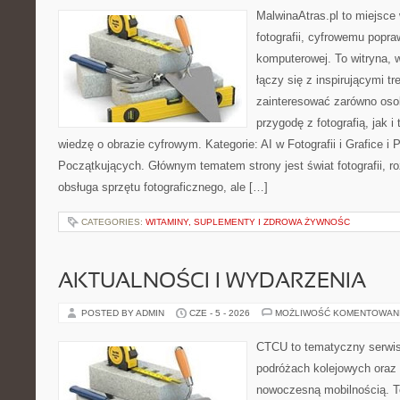
MalwinaAtras.pl to miejsce
fotografii, cyfrowemu popra
komputerowej. To witryna, w
łączy się z inspirującymi t
zainteresować zarówno osob
przygodę z fotografią, jak 
wiedzę o obrazie cyfrowym. Kategorie: AI w Fotografii i Grafice i P
Początkujących. Głównym tematem strony jest świat fotografii, ro
obsługa sprzętu fotograficznego, ale […]
CATEGORIES:
WITAMINY, SUPLEMENTY I ZDROWA ŻYWNOŚC
AKTUALNOŚCI I WYDARZENIA
POSTED BY ADMIN
CZE - 5 - 2026
MOŻLIWOŚĆ KOMENTOWAN
CTCU to tematyczny serwis,
podróżach kolejowych oraz 
nowoczesną mobilnością. T