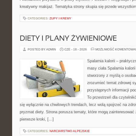
kreatywny makijaż. Tematyka strony skupia się przede wszystkim
CATEGORIES:
ZUPY I KREMY
DIETY I PLANY ŻYWIENIOWE
POSTED BY ADMIN
CZE - 18 - 2026
MOŻLIWOŚĆ KOMENTOWA
Spalarnia kalorii – praktyc
masy ciała Spalarnia kalorii
stworzony z myślą o osobac
zrozumieć temat zdrowej sy
przystępnych informacji po
To przestrzeń dla czytelnik
się wyłącznie na chwilowych trendach, lecz wolą spojrzeć na zdro
pryzmat diety. Strona porusza tematy, które mogą zainteresować
pierwsze kroki, […]
CATEGORIES:
NARCIARSTWO ALPEJSKIE