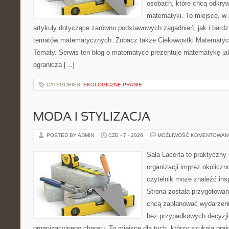
osobach, które chcą odkry
matematyki. To miejsce, w
artykuły dotyczące zarówno podstawowych zagadnień, jak i bard
tematów matematycznych. Zobacz także Ciekawostki Matematy
Tematy. Serwis ten blog o matematyce prezentuje matematykę jak
ogranicza […]
CATEGORIES:
EKOLOGICZNE PRANIE
MODA I STYLIZACJA
POSTED BY ADMIN
CZE - 7 - 2026
MOŻLIWOŚĆ KOMENTOWAN
Sala Lacerta to praktyczny
organizacji imprez okolicz
czytelnik może znaleźć insp
Strona została przygotowan
chcą zaplanować wydarzeni
bez przypadkowych decyzji,
organizacyjnego chaosu. To miejsce dla tych, którzy szukają pra