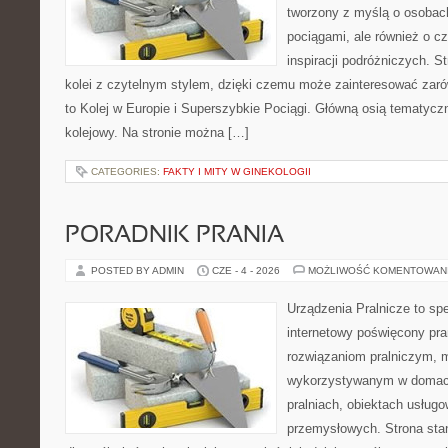
tworzony z myślą o osobach,
pociągami, ale również o c
inspiracji podróżniczych. S
kolei z czytelnym stylem, dzięki czemu może zainteresować zarów
to Kolej w Europie i Superszybkie Pociągi. Główną osią tematyczn
kolejowy. Na stronie można […]
CATEGORIES:
FAKTY I MITY W GINEKOLOGII
PORADNIK PRANIA
POSTED BY ADMIN
CZE - 4 - 2026
MOŻLIWOŚĆ KOMENTOWAN
Urządzenia Pralnicze to spe
internetowy poświęcony pr
rozwiązaniom pralniczym,
wykorzystywanym w domach,
pralniach, obiektach usług
przemysłowych. Strona sta