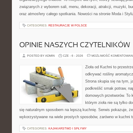
związanych z wyborem sali, menu, dekoracji, atrakcji, muzyki, b
oraz atmosfery całego spotkania. Nowości na stronie Moda i Styliz
CATEGORIES:
RESTAURACJE W POLSCE
OPINIE NASZYCH CZYTELNIKÓW
POSTED BY ADMIN
CZE - 6 - 2026
MOŻLIWOŚĆ KOMENTOWAN
Zioła od Kuchni to przestrz
odkrywać rośliny aromatyc
Strona skupia się na tym, 
podkreślić smak potraw, na
domowych przetworów. To k
którym zioła nie są tylko d
się naturalnym sposobem na lepszą kuchnię. Serwis pokazuje, ż
wykorzystywane na wiele prostych sposobów, zarówno w kuchni tr
CATEGORIES:
KAJAKARSTWO I SPŁYWY