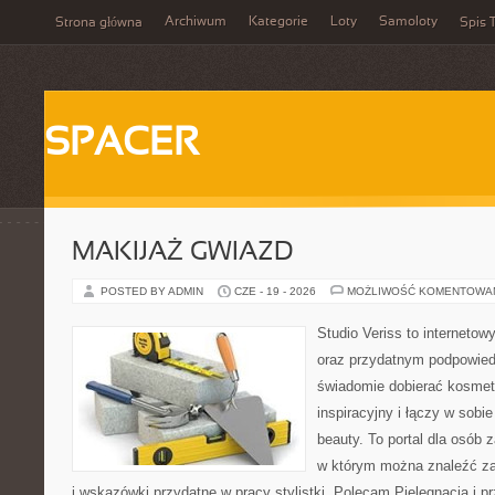
Archiwum
Kategorie
Loty
Samoloty
Strona główna
Spis T
SPACER
MAKIJAŻ GWIAZD
POSTED BY ADMIN
CZE - 19 - 2026
MOŻLIWOŚĆ KOMENTOWA
Studio Veriss to interneto
oraz przydatnym podpowied
świadomie dobierać kosmet
inspiracyjny i łączy w sobi
beauty. To portal dla osób
w którym można znaleźć zar
i wskazówki przydatne w pracy stylistki. Polecam Pielęgnacja i pr