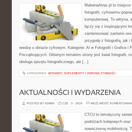
MalwinaAtras.pl to miejsce
fotografii, cyfrowemu popra
komputerowej. To witryna, w
łączy się z inspirującymi t
zainteresować zarówno osob
przygodę z fotografią, jak 
wiedzę o obrazie cyfrowym. Kategorie: AI w Fotografii i Grafice i P
Początkujących. Głównym tematem strony jest świat fotografii, ro
obsługa sprzętu fotograficznego, ale […]
CATEGORIES:
WITAMINY, SUPLEMENTY I ZDROWA ŻYWNOŚC
AKTUALNOŚCI I WYDARZENIA
POSTED BY ADMIN
CZE - 5 - 2026
MOŻLIWOŚĆ KOMENTOWAN
CTCU to tematyczny serwis,
podróżach kolejowych oraz 
nowoczesną mobilnością. T