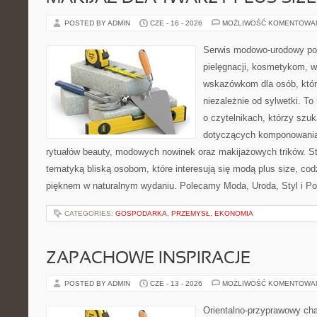
POSTED BY ADMIN
CZE - 16 - 2026
MOŻLIWOŚĆ KOMENTOWA
Serwis modowo-urodowy poś
pielęgnacji, kosmetykom, 
wskazówkom dla osób, któr
niezależnie od sylwetki. T
o czytelnikach, którzy szu
dotyczących komponowania
rytuałów beauty, modowych nowinek oraz makijażowych trików. Str
tematyką bliską osobom, które interesują się modą plus size, co
pięknem w naturalnym wydaniu. Polecamy Moda, Uroda, Styl i Po
CATEGORIES:
GOSPODARKA, PRZEMYSŁ, EKONOMIA
ZAPACHOWE INSPIRACJE
POSTED BY ADMIN
CZE - 13 - 2026
MOŻLIWOŚĆ KOMENTOWA
Orientalno-przyprawowy char