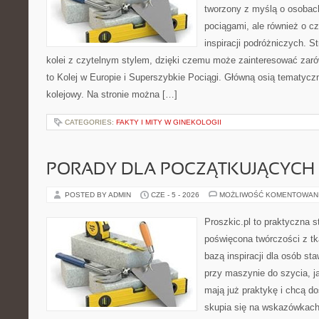
tworzony z myślą o osobach,
pociągami, ale również o c
inspiracji podróżniczych. S
kolei z czytelnym stylem, dzięki czemu może zainteresować zarów
to Kolej w Europie i Superszybkie Pociągi. Główną osią tematyczn
kolejowy. Na stronie można […]
CATEGORIES:
FAKTY I MITY W GINEKOLOGII
PORADY DLA POCZĄTKUJĄCYCH 
POSTED BY ADMIN
CZE - 5 - 2026
MOŻLIWOŚĆ KOMENTOWAN
Proszkic.pl to praktyczna s
poświęcona twórczości z tk
bazą inspiracji dla osób st
przy maszynie do szycia, ja
mają już praktykę i chcą do
skupia się na wskazówkach