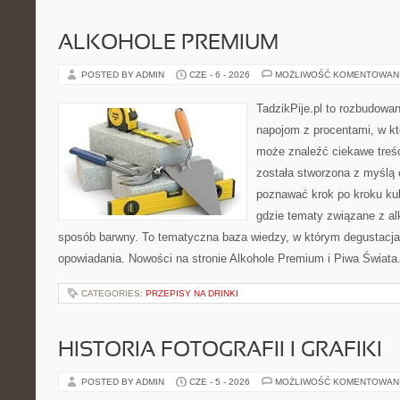
ALKOHOLE PREMIUM
POSTED BY ADMIN
CZE - 6 - 2026
MOŻLIWOŚĆ KOMENTOWAN
TadzikPije.pl to rozbudowa
napojom z procentami, w k
może znaleźć ciekawe treśc
została stworzona z myślą 
poznawać krok po kroku kult
gdzie tematy związane z a
sposób barwny. To tematyczna baza wiedzy, w którym degustacja 
opowiadania. Nowości na stronie Alkohole Premium i Piwa Świata. 
CATEGORIES:
PRZEPISY NA DRINKI
HISTORIA FOTOGRAFII I GRAFIKI
POSTED BY ADMIN
CZE - 5 - 2026
MOŻLIWOŚĆ KOMENTOWAN