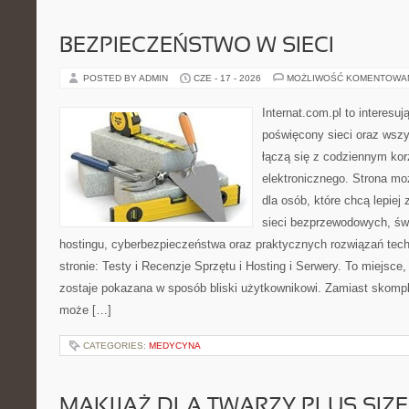
BEZPIECZEŃSTWO W SIECI
POSTED BY ADMIN
CZE - 17 - 2026
MOŻLIWOŚĆ KOMENTOWA
Internat.com.pl to interesu
poświęcony sieci oraz wszy
łączą się z codziennym kor
elektronicznego. Strona 
dla osób, które chcą lepiej 
sieci bezprzewodowych, św
hostingu, cyberbezpieczeństwa oraz praktycznych rozwiązań tec
stronie: Testy i Recenzje Sprzętu i Hosting i Serwery. To miejsce
zostaje pokazana w sposób bliski użytkownikowi. Zamiast skompl
może […]
CATEGORIES:
MEDYCYNA
MAKIJAŻ DLA TWARZY PLUS SIZE