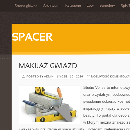
Archiwum
Kategorie
Loty
Samoloty
Strona główna
Spis T
SPACER
MAKIJAŻ GWIAZD
POSTED BY ADMIN
CZE - 19 - 2026
MOŻLIWOŚĆ KOMENTOWA
Studio Veriss to interneto
oraz przydatnym podpowied
świadomie dobierać kosmet
inspiracyjny i łączy w sobi
beauty. To portal dla osób
w którym można znaleźć zar
i wskazówki przydatne w pracy stylistki. Polecam Pielęgnacja i pr