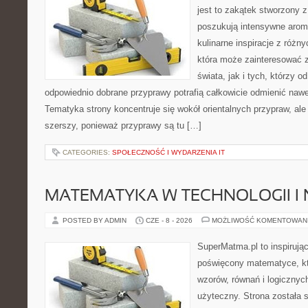
jest to zakątek stworzony 
poszukują intensywne aroma
kulinarne inspiracje z różny
która może zainteresować 
świata, jak i tych, którzy 
odpowiednio dobrane przyprawy potrafią całkowicie odmienić nawe
Tematyka strony koncentruje się wokół orientalnych przypraw, ale 
szerszy, ponieważ przyprawy są tu […]
CATEGORIES:
SPOŁECZNOŚĆ I WYDARZENIA IT
MATEMATYKA W TECHNOLOGII I
POSTED BY ADMIN
CZE - 8 - 2026
MOŻLIWOŚĆ KOMENTOWAN
SuperMatma.pl to inspirując
poświęcony matematyce, któ
wzorów, równań i logicznyc
użyteczny. Strona została 