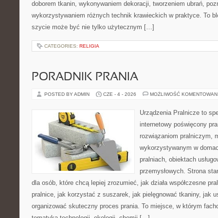
doborem tkanin, wykonywaniem dekoracji, tworzeniem ubrań, poz
wykorzystywaniem różnych technik krawieckich w praktyce. To blo
szycie może być nie tylko użytecznym […]
CATEGORIES:
RELIGIA
PORADNIK PRANIA
POSTED BY ADMIN
CZE - 4 - 2026
MOŻLIWOŚĆ KOMENTOWAN
Urządzenia Pralnicze to spe
internetowy poświęcony pr
rozwiązaniom pralniczym,
wykorzystywanym w domach,
pralniach, obiektach usług
przemysłowych. Strona sta
dla osób, które chcą lepiej zrozumieć, jak działa współczesne pral
pralnice, jak korzystać z suszarek, jak pielęgnować tkaniny, jak 
organizować skuteczny proces prania. To miejsce, w którym fach
tematyką technologii, ekologii, chemii […]