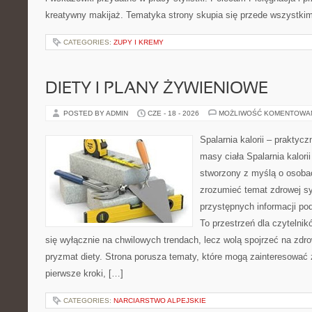
kreatywny makijaż. Tematyka strony skupia się przede wszystkim
CATEGORIES:
ZUPY I KREMY
DIETY I PLANY ŻYWIENIOWE
POSTED BY ADMIN
CZE - 18 - 2026
MOŻLIWOŚĆ KOMENTOWA
Spalarnia kalorii – praktyc
masy ciała Spalarnia kalorii
stworzony z myślą o osobac
zrozumieć temat zdrowej sy
przystępnych informacji po
To przestrzeń dla czytelnik
się wyłącznie na chwilowych trendach, lecz wolą spojrzeć na zdro
pryzmat diety. Strona porusza tematy, które mogą zainteresować
pierwsze kroki, […]
CATEGORIES:
NARCIARSTWO ALPEJSKIE