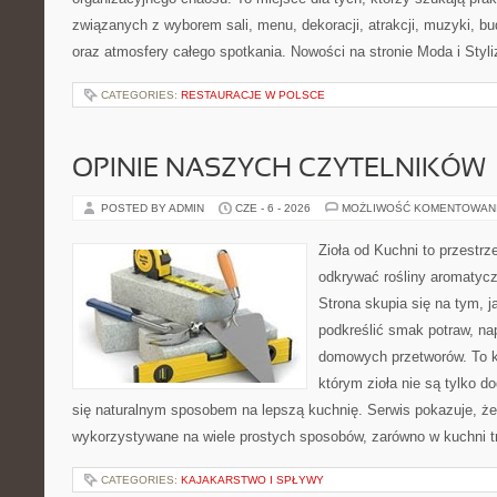
związanych z wyborem sali, menu, dekoracji, atrakcji, muzyki, b
oraz atmosfery całego spotkania. Nowości na stronie Moda i Styliz
CATEGORIES:
RESTAURACJE W POLSCE
OPINIE NASZYCH CZYTELNIKÓW
POSTED BY ADMIN
CZE - 6 - 2026
MOŻLIWOŚĆ KOMENTOWAN
Zioła od Kuchni to przestrz
odkrywać rośliny aromatyc
Strona skupia się na tym, 
podkreślić smak potraw, na
domowych przetworów. To k
którym zioła nie są tylko d
się naturalnym sposobem na lepszą kuchnię. Serwis pokazuje, ż
wykorzystywane na wiele prostych sposobów, zarówno w kuchni tr
CATEGORIES:
KAJAKARSTWO I SPŁYWY