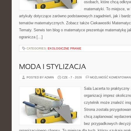
osobach, które chcą odkry
matematyki. To miejsce, w
artykuły dotyczące zarówno podstawowych zagadnień, jak i bard
tematów matematycznych. Zobacz także Ciekawostki Matematy
Tematy. Serwis ten blog o matematyce prezentuje matematykę jak
ogranicza […]
CATEGORIES:
EKOLOGICZNE PRANIE
MODA I STYLIZACJA
POSTED BY ADMIN
CZE - 7 - 2026
MOŻLIWOŚĆ KOMENTOWAN
Sala Lacerta to praktyczny
organizacji imprez okolicz
czytelnik może znaleźć insp
Strona została przygotowan
chcą zaplanować wydarzeni
bez przypadkowych decyzji,
organizacyjnego chaosu. To miejsce dla tych, którzy szukają pra