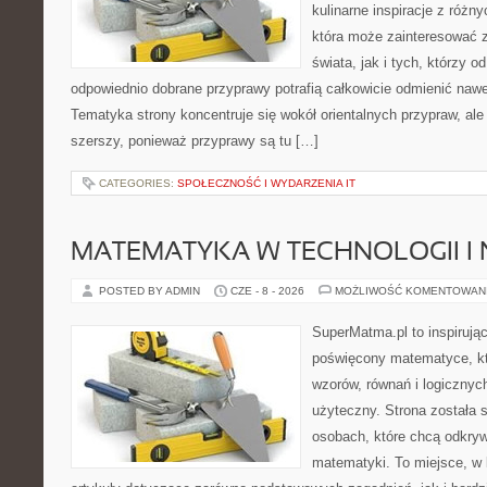
kulinarne inspiracje z różny
która może zainteresować 
świata, jak i tych, którzy 
odpowiednio dobrane przyprawy potrafią całkowicie odmienić nawe
Tematyka strony koncentruje się wokół orientalnych przypraw, ale 
szerszy, ponieważ przyprawy są tu […]
CATEGORIES:
SPOŁECZNOŚĆ I WYDARZENIA IT
MATEMATYKA W TECHNOLOGII I
POSTED BY ADMIN
CZE - 8 - 2026
MOŻLIWOŚĆ KOMENTOWAN
SuperMatma.pl to inspirując
poświęcony matematyce, któ
wzorów, równań i logicznyc
użyteczny. Strona została 
osobach, które chcą odkry
matematyki. To miejsce, w