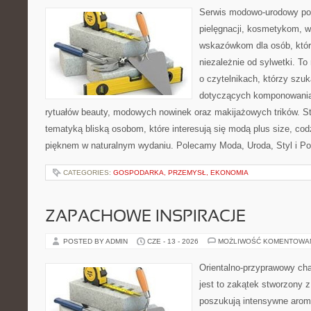
Serwis modowo-urodowy poś
pielęgnacji, kosmetykom, 
wskazówkom dla osób, któr
niezależnie od sylwetki. T
o czytelnikach, którzy szu
dotyczących komponowania
rytuałów beauty, modowych nowinek oraz makijażowych trików. Str
tematyką bliską osobom, które interesują się modą plus size, co
pięknem w naturalnym wydaniu. Polecamy Moda, Uroda, Styl i Po
CATEGORIES:
GOSPODARKA, PRZEMYSŁ, EKONOMIA
ZAPACHOWE INSPIRACJE
POSTED BY ADMIN
CZE - 13 - 2026
MOŻLIWOŚĆ KOMENTOWA
Orientalno-przyprawowy char
jest to zakątek stworzony 
poszukują intensywne aroma