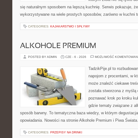
się naturalnym sposobem na lepszą kuchnię. Serwis pokazuje, ż
wykorzystywane na wiele prostych sposobów, zarówno w kuchni tr
CATEGORIES:
KAJAKARSTWO I SPŁYWY
ALKOHOLE PREMIUM
POSTED BY ADMIN
CZE - 6 - 2026
MOŻLIWOŚĆ KOMENTOWAN
TadzikPije.pl to rozbudowa
napojom z procentami, w k
może znaleźć ciekawe treśc
została stworzona z myślą 
poznawać krok po kroku kult
gdzie tematy związane z a
sposób barwny. To tematyczna baza wiedzy, w którym degustacja 
opowiadania. Nowości na stronie Alkohole Premium i Piwa Świata. 
CATEGORIES:
PRZEPISY NA DRINKI