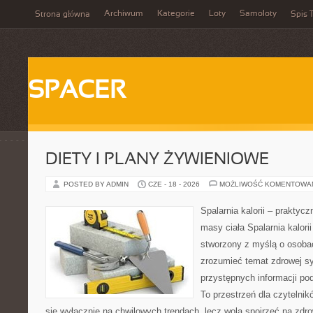
Archiwum
Kategorie
Loty
Samoloty
Strona główna
Spis T
SPACER
DIETY I PLANY ŻYWIENIOWE
POSTED BY ADMIN
CZE - 18 - 2026
MOŻLIWOŚĆ KOMENTOWA
Spalarnia kalorii – praktyc
masy ciała Spalarnia kalorii
stworzony z myślą o osobac
zrozumieć temat zdrowej sy
przystępnych informacji po
To przestrzeń dla czytelnik
się wyłącznie na chwilowych trendach, lecz wolą spojrzeć na zdro