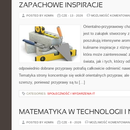
ZAPACHOWE INSPIRACJE
POSTED BY ADMIN
CZE - 13 - 2026
MOŻLIWOŚĆ KOMENTOWA
Orientalno-przyprawowy char
jest to zakątek stworzony 
poszukują intensywne aroma
kulinarne inspiracje z różny
która może zainteresować 
świata, jak i tych, którzy 
odpowiednio dobrane przyprawy potrafią całkowicie odmienić nawe
Tematyka strony koncentruje się wokół orientalnych przypraw, ale 
szerszy, ponieważ przyprawy są tu […]
CATEGORIES:
SPOŁECZNOŚĆ I WYDARZENIA IT
MATEMATYKA W TECHNOLOGII I
POSTED BY ADMIN
CZE - 8 - 2026
MOŻLIWOŚĆ KOMENTOWAN