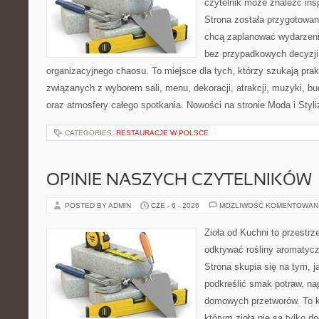
czytelnik może znaleźć insp
Strona została przygotowan
chcą zaplanować wydarzeni
bez przypadkowych decyzji,
organizacyjnego chaosu. To miejsce dla tych, którzy szukają pra
związanych z wyborem sali, menu, dekoracji, atrakcji, muzyki, b
oraz atmosfery całego spotkania. Nowości na stronie Moda i Styliz
CATEGORIES:
RESTAURACJE W POLSCE
OPINIE NASZYCH CZYTELNIKÓW
POSTED BY ADMIN
CZE - 6 - 2026
MOŻLIWOŚĆ KOMENTOWAN
Zioła od Kuchni to przestrz
odkrywać rośliny aromatyc
Strona skupia się na tym, 
podkreślić smak potraw, na
domowych przetworów. To k
którym zioła nie są tylko d