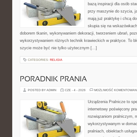
bazą inspiracji dla osób st
przy maszynie do szycia, ja
mają już praktykę i chcą do
skupia się na wskazówkach
doborem tkanin, wykonywaniem dekoracji, tworzeniem ubrań, poz
wykorzystywaniem różnych technik krawieckich w praktyce. To blo
szycie może być nie tylko użytecznym […]
CATEGORIES:
RELIGIA
PORADNIK PRANIA
POSTED BY ADMIN
CZE - 4 - 2026
MOŻLIWOŚĆ KOMENTOWAN
Urządzenia Pralnicze to spe
internetowy poświęcony pr
rozwiązaniom pralniczym,
wykorzystywanym w domach,
pralniach, obiektach usług