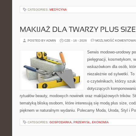
CATEGORIES:
MEDYCYNA
MAKIJAŻ DLA TWARZY PLUS SIZE
POSTED BY ADMIN
CZE - 16 - 2026
MOŻLIWOŚĆ KOMENTOWA
Serwis modowo-urodowy poś
pielęgnacji, kosmetykom, 
wskazówkom dla osób, któr
niezależnie od sylwetki. T
o czytelnikach, którzy szu
dotyczących komponowania
rytuałów beauty, modowych nowinek oraz makijażowych trików. Str
tematyką bliską osobom, które interesują się modą plus size, co
pięknem w naturalnym wydaniu. Polecamy Moda, Uroda, Styl i Po
CATEGORIES:
GOSPODARKA, PRZEMYSŁ, EKONOMIA