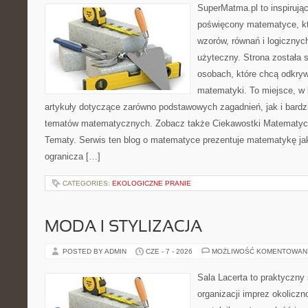
SuperMatma.pl to inspirując
poświęcony matematyce, któ
wzorów, równań i logicznyc
użyteczny. Strona została 
osobach, które chcą odkry
matematyki. To miejsce, w
artykuły dotyczące zarówno podstawowych zagadnień, jak i bard
tematów matematycznych. Zobacz także Ciekawostki Matematy
Tematy. Serwis ten blog o matematyce prezentuje matematykę jak
ogranicza […]
CATEGORIES:
EKOLOGICZNE PRANIE
MODA I STYLIZACJA
POSTED BY ADMIN
CZE - 7 - 2026
MOŻLIWOŚĆ KOMENTOWAN
Sala Lacerta to praktyczny
organizacji imprez okolicz