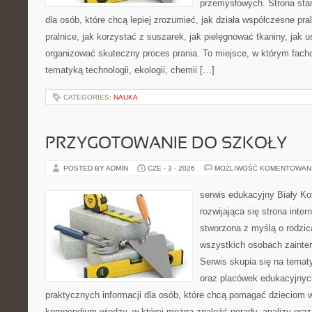
przemysłowych. Strona sta
dla osób, które chcą lepiej zrozumieć, jak działa współczesne pral
pralnice, jak korzystać z suszarek, jak pielęgnować tkaniny, jak 
organizować skuteczny proces prania. To miejsce, w którym fach
tematyką technologii, ekologii, chemii […]
CATEGORIES:
NAUKA
PRZYGOTOWANIE DO SZKOŁY
POSTED BY ADMIN
CZE - 3 - 2026
MOŻLIWOŚĆ KOMENTOWAN
serwis edukacyjny Biały Ko
rozwijająca się strona inter
stworzona z myślą o rodzic
wszystkich osobach zainte
Serwis skupia się na temat
oraz placówek edukacyjnyc
praktycznych informacji dla osób, które chcą pomagać dzieciom 
kompendium wiedzy, w której można znaleźć porady, analizy oraz