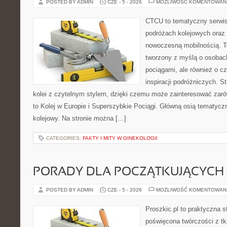
POSTED BY ADMIN
CZE - 5 - 2026
MOŻLIWOŚĆ KOMENTOWAN
CTCU to tematyczny serwis,
podróżach kolejowych oraz 
nowoczesną mobilnością. T
tworzony z myślą o osobach,
pociągami, ale również o c
inspiracji podróżniczych. S
kolei z czytelnym stylem, dzięki czemu może zainteresować zarów
to Kolej w Europie i Superszybkie Pociągi. Główną osią tematyczn
kolejowy. Na stronie można […]
CATEGORIES:
FAKTY I MITY W GINEKOLOGII
PORADY DLA POCZĄTKUJĄCYCH 
POSTED BY ADMIN
CZE - 5 - 2026
MOŻLIWOŚĆ KOMENTOWAN
Proszkic.pl to praktyczna s
poświęcona twórczości z tk