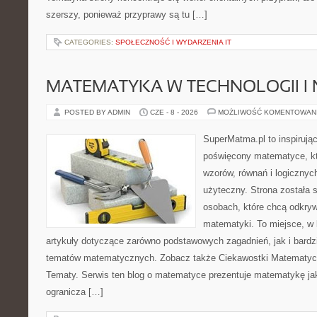
szerszy, ponieważ przyprawy są tu […]
CATEGORIES:
SPOŁECZNOŚĆ I WYDARZENIA IT
MATEMATYKA W TECHNOLOGII I
POSTED BY ADMIN
CZE - 8 - 2026
MOŻLIWOŚĆ KOMENTOWAN
SuperMatma.pl to inspirując
poświęcony matematyce, któ
wzorów, równań i logicznyc
użyteczny. Strona została 
osobach, które chcą odkry
matematyki. To miejsce, w
artykuły dotyczące zarówno podstawowych zagadnień, jak i bard
tematów matematycznych. Zobacz także Ciekawostki Matematy
Tematy. Serwis ten blog o matematyce prezentuje matematykę jak
ogranicza […]