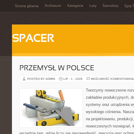
Archiwum
Kategorie
Loty
Samoloty
Strona główna
Spis T
SPACER
PRZEMYSŁ W POLSCE
POSTED BY ADMIN
LIP - 1 - 2026
MOŻLIWOŚĆ KOMENTOWAN
Tworzymy nowoczesne rozw
zakładów produkcyjnych, do
systemy oraz urządzenia w
wysokiego ciśnienia. Nasza 
na projektowaniu, produkcji
nowoczesnych rozwiązań, k
wszędzie tam, gdzie liczy się niezawodność, precyzja oraz och