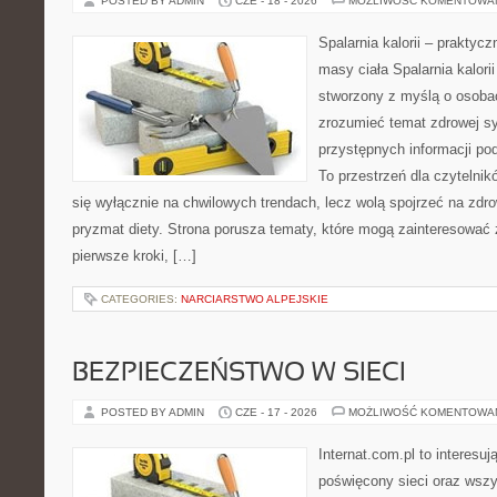
POSTED BY ADMIN
CZE - 18 - 2026
MOŻLIWOŚĆ KOMENTOWA
Spalarnia kalorii – praktyc
masy ciała Spalarnia kalorii
stworzony z myślą o osobac
zrozumieć temat zdrowej sy
przystępnych informacji po
To przestrzeń dla czytelnik
się wyłącznie na chwilowych trendach, lecz wolą spojrzeć na zdro
pryzmat diety. Strona porusza tematy, które mogą zainteresować
pierwsze kroki, […]
CATEGORIES:
NARCIARSTWO ALPEJSKIE
BEZPIECZEŃSTWO W SIECI
POSTED BY ADMIN
CZE - 17 - 2026
MOŻLIWOŚĆ KOMENTOWA
Internat.com.pl to interesu
poświęcony sieci oraz wszy