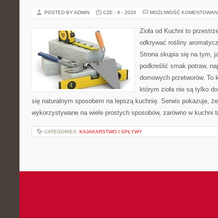
POSTED BY ADMIN
CZE - 6 - 2026
MOŻLIWOŚĆ KOMENTOWAN
Zioła od Kuchni to przestrz
odkrywać rośliny aromatyc
Strona skupia się na tym, 
podkreślić smak potraw, na
domowych przetworów. To k
którym zioła nie są tylko d
się naturalnym sposobem na lepszą kuchnię. Serwis pokazuje, ż
wykorzystywane na wiele prostych sposobów, zarówno w kuchni tr
CATEGORIES:
KAJAKARSTWO I SPŁYWY