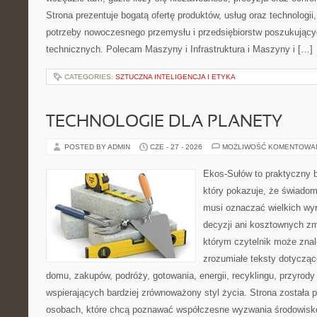
Strona prezentuje bogatą ofertę produktów, usług oraz technologii
potrzeby nowoczesnego przemysłu i przedsiębiorstw poszukując
technicznych. Polecam Maszyny i Infrastruktura i Maszyny i […]
CATEGORIES:
SZTUCZNA INTELIGENCJA I ETYKA
TECHNOLOGIE DLA PLANETY
POSTED BY ADMIN
CZE - 27 - 2026
MOŻLIWOŚĆ KOMENTOWA
Ekos-Sułów to praktyczny b
który pokazuje, że świadom
musi oznaczać wielkich wy
decyzji ani kosztownych zm
którym czytelnik może znal
zrozumiałe teksty dotyczą
domu, zakupów, podróży, gotowania, energii, recyklingu, przyrod
wspierających bardziej zrównoważony styl życia. Strona została
osobach, które chcą poznawać współczesne wyzwania środowisko