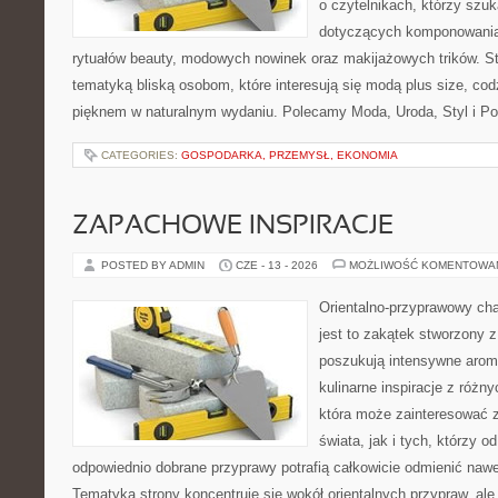
o czytelnikach, którzy szu
dotyczących komponowania
rytuałów beauty, modowych nowinek oraz makijażowych trików. Str
tematyką bliską osobom, które interesują się modą plus size, co
pięknem w naturalnym wydaniu. Polecamy Moda, Uroda, Styl i Po
CATEGORIES:
GOSPODARKA, PRZEMYSŁ, EKONOMIA
ZAPACHOWE INSPIRACJE
POSTED BY ADMIN
CZE - 13 - 2026
MOŻLIWOŚĆ KOMENTOWA
Orientalno-przyprawowy char
jest to zakątek stworzony 
poszukują intensywne aroma
kulinarne inspiracje z różny
która może zainteresować 
świata, jak i tych, którzy 
odpowiednio dobrane przyprawy potrafią całkowicie odmienić nawe
Tematyka strony koncentruje się wokół orientalnych przypraw, ale 