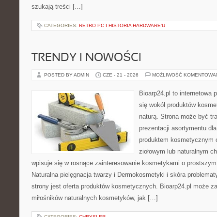
szukają treści […]
CATEGORIES:
RETRO PC I HISTORIA HARDWARE’U
TRENDY I NOWOŚCI
POSTED BY ADMIN
CZE - 21 - 2026
MOŻLIWOŚĆ KOMENTOWA
Bioarp24.pl to internetowa 
się wokół produktów kosme
naturą. Strona może być tr
prezentacji asortymentu dla 
produktem kosmetycznym o 
ziołowym lub naturalnym cha
wpisuje się w rosnące zainteresowanie kosmetykami o prostszym
Naturalna pielęgnacja twarzy i Dermokosmetyki i skóra proble
strony jest oferta produktów kosmetycznych. Bioarp24.pl może z
miłośników naturalnych kosmetyków, jak […]
CATEGORIES:
CHRYSLER