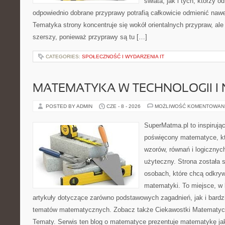
świata, jak i tych, którzy 
odpowiednio dobrane przyprawy potrafią całkowicie odmienić nawe
Tematyka strony koncentruje się wokół orientalnych przypraw, ale 
szerszy, ponieważ przyprawy są tu […]
CATEGORIES:
SPOŁECZNOŚĆ I WYDARZENIA IT
MATEMATYKA W TECHNOLOGII I
POSTED BY ADMIN
CZE - 8 - 2026
MOŻLIWOŚĆ KOMENTOWAN
SuperMatma.pl to inspirując
poświęcony matematyce, któ
wzorów, równań i logicznyc
użyteczny. Strona została 
osobach, które chcą odkry
matematyki. To miejsce, w
artykuły dotyczące zarówno podstawowych zagadnień, jak i bard
tematów matematycznych. Zobacz także Ciekawostki Matematy
Tematy. Serwis ten blog o matematyce prezentuje matematykę jak