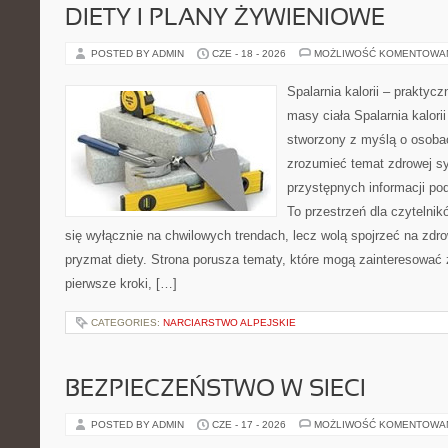
DIETY I PLANY ŻYWIENIOWE
POSTED BY ADMIN
CZE - 18 - 2026
MOŻLIWOŚĆ KOMENTOWA
Spalarnia kalorii – praktyc
masy ciała Spalarnia kalorii
stworzony z myślą o osobac
zrozumieć temat zdrowej sy
przystępnych informacji po
To przestrzeń dla czytelnik
się wyłącznie na chwilowych trendach, lecz wolą spojrzeć na zdro
pryzmat diety. Strona porusza tematy, które mogą zainteresować
pierwsze kroki, […]
CATEGORIES:
NARCIARSTWO ALPEJSKIE
BEZPIECZEŃSTWO W SIECI
POSTED BY ADMIN
CZE - 17 - 2026
MOŻLIWOŚĆ KOMENTOWA