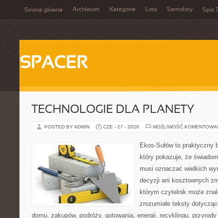
Archiwum
Kategorie
Loty
Samoloty
Strona główna
Spis T
SPACER
TECHNOLOGIE DLA PLANETY
POSTED BY ADMIN
CZE - 27 - 2026
MOŻLIWOŚĆ KOMENTOWA
Ekos-Sułów to praktyczny b
który pokazuje, że świadom
musi oznaczać wielkich wy
decyzji ani kosztownych zm
którym czytelnik może znal
zrozumiałe teksty dotyczą
domu, zakupów, podróży, gotowania, energii, recyklingu, przyrod