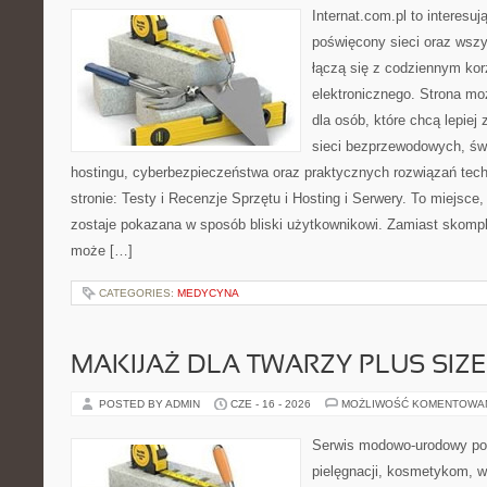
Internat.com.pl to interesu
poświęcony sieci oraz wszy
łączą się z codziennym kor
elektronicznego. Strona 
dla osób, które chcą lepiej 
sieci bezprzewodowych, św
hostingu, cyberbezpieczeństwa oraz praktycznych rozwiązań tec
stronie: Testy i Recenzje Sprzętu i Hosting i Serwery. To miejsce
zostaje pokazana w sposób bliski użytkownikowi. Zamiast skompl
może […]
CATEGORIES:
MEDYCYNA
MAKIJAŻ DLA TWARZY PLUS SIZE
POSTED BY ADMIN
CZE - 16 - 2026
MOŻLIWOŚĆ KOMENTOWA
Serwis modowo-urodowy poś
pielęgnacji, kosmetykom, 