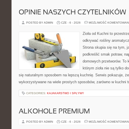
OPINIE NASZYCH CZYTELNIKÓW
POSTED BY ADMIN
CZE - 6 - 2026
MOŻLIWOŚĆ KOMENTOWAN
Zioła od Kuchni to przestrz
odkrywać rośliny aromatyc
Strona skupia się na tym, 
podkreślić smak potraw, na
domowych przetworów. To k
którym zioła nie są tylko d
się naturalnym sposobem na lepszą kuchnię. Serwis pokazuje, ż
wykorzystywane na wiele prostych sposobów, zarówno w kuchni tr
CATEGORIES:
KAJAKARSTWO I SPŁYWY
ALKOHOLE PREMIUM
POSTED BY ADMIN
CZE - 6 - 2026
MOŻLIWOŚĆ KOMENTOWAN