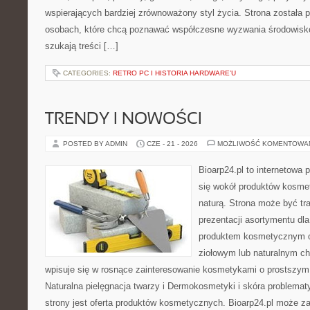
wspierających bardziej zrównoważony styl życia. Strona została
osobach, które chcą poznawać współczesne wyzwania środowisko
szukają treści […]
CATEGORIES:
RETRO PC I HISTORIA HARDWARE’U
TRENDY I NOWOŚCI
POSTED BY ADMIN
CZE - 21 - 2026
MOŻLIWOŚĆ KOMENTOWA
Bioarp24.pl to internetowa 
się wokół produktów kosme
naturą. Strona może być tr
prezentacji asortymentu dla 
produktem kosmetycznym o 
ziołowym lub naturalnym cha
wpisuje się w rosnące zainteresowanie kosmetykami o prostszym
Naturalna pielęgnacja twarzy i Dermokosmetyki i skóra proble
strony jest oferta produktów kosmetycznych. Bioarp24.pl może z