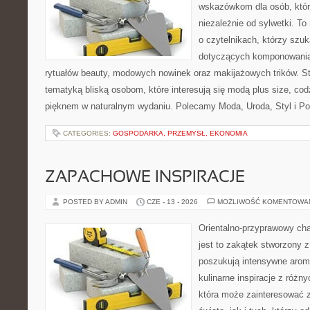
wskazówkom dla osób, któr
niezależnie od sylwetki. T
o czytelnikach, którzy szu
dotyczących komponowania
rytuałów beauty, modowych nowinek oraz makijażowych trików. Str
tematyką bliską osobom, które interesują się modą plus size, co
pięknem w naturalnym wydaniu. Polecamy Moda, Uroda, Styl i Po
CATEGORIES:
GOSPODARKA, PRZEMYSŁ, EKONOMIA
ZAPACHOWE INSPIRACJE
POSTED BY ADMIN
CZE - 13 - 2026
MOŻLIWOŚĆ KOMENTOWA
Orientalno-przyprawowy char
jest to zakątek stworzony 
poszukują intensywne aroma
kulinarne inspiracje z różny
która może zainteresować 