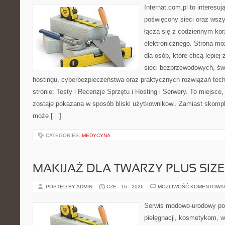
Internat.com.pl to interesu
poświęcony sieci oraz wszy
łączą się z codziennym kor
elektronicznego. Strona 
dla osób, które chcą lepiej 
sieci bezprzewodowych, św
hostingu, cyberbezpieczeństwa oraz praktycznych rozwiązań tec
stronie: Testy i Recenzje Sprzętu i Hosting i Serwery. To miejsce
zostaje pokazana w sposób bliski użytkownikowi. Zamiast skompl
może […]
CATEGORIES:
MEDYCYNA
MAKIJAŻ DLA TWARZY PLUS SIZE
POSTED BY ADMIN
CZE - 16 - 2026
MOŻLIWOŚĆ KOMENTOWA
Serwis modowo-urodowy poś
pielęgnacji, kosmetykom, 