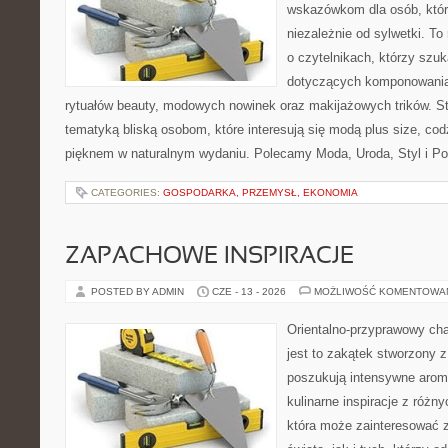
wskazówkom dla osób, któr
niezależnie od sylwetki. T
o czytelnikach, którzy szu
dotyczących komponowania
rytuałów beauty, modowych nowinek oraz makijażowych trików. Str
tematyką bliską osobom, które interesują się modą plus size, co
pięknem w naturalnym wydaniu. Polecamy Moda, Uroda, Styl i Po
CATEGORIES:
GOSPODARKA, PRZEMYSŁ, EKONOMIA
ZAPACHOWE INSPIRACJE
POSTED BY ADMIN
CZE - 13 - 2026
MOŻLIWOŚĆ KOMENTOWA
Orientalno-przyprawowy char
jest to zakątek stworzony 
poszukują intensywne aroma
kulinarne inspiracje z różny
która może zainteresować 