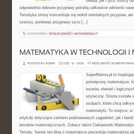
świata, jak i tych, którzy 
odpowiednio dobrane przyprawy potrafią całkowicie odmienić nawe
Tematyka strony koncentruje się wokół orientalnych przypraw, ale 
szerszy, ponieważ przyprawy są tu […]
CATEGORIES:
SPOŁECZNOŚĆ I WYDARZENIA IT
MATEMATYKA W TECHNOLOGII I
POSTED BY ADMIN
CZE - 8 - 2026
MOŻLIWOŚĆ KOMENTOWAN
SuperMatma.pl to inspirując
poświęcony matematyce, któ
wzorów, równań i logicznyc
użyteczny. Strona została 
osobach, które chcą odkry
matematyki. To miejsce, w
artykuły dotyczące zarówno podstawowych zagadnień, jak i bard
tematów matematycznych. Zobacz także Ciekawostki Matematy
Tematy. Serwis ten blog o matematyce prezentuje matematykę jak