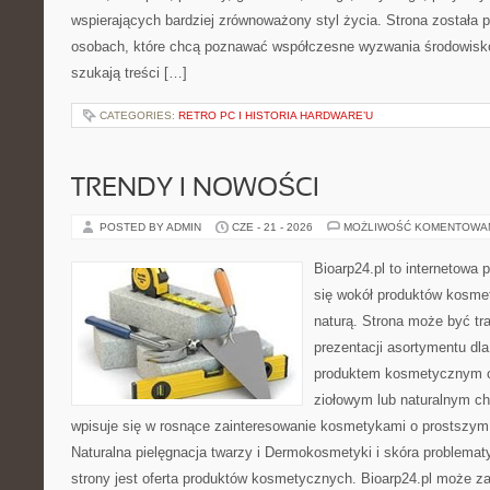
wspierających bardziej zrównoważony styl życia. Strona została
osobach, które chcą poznawać współczesne wyzwania środowisko
szukają treści […]
CATEGORIES:
RETRO PC I HISTORIA HARDWARE’U
TRENDY I NOWOŚCI
POSTED BY ADMIN
CZE - 21 - 2026
MOŻLIWOŚĆ KOMENTOWA
Bioarp24.pl to internetowa 
się wokół produktów kosme
naturą. Strona może być tr
prezentacji asortymentu dla 
produktem kosmetycznym o 
ziołowym lub naturalnym cha
wpisuje się w rosnące zainteresowanie kosmetykami o prostszym
Naturalna pielęgnacja twarzy i Dermokosmetyki i skóra proble
strony jest oferta produktów kosmetycznych. Bioarp24.pl może z