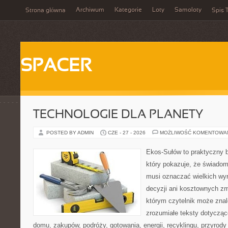
Archiwum
Kategorie
Loty
Samoloty
Strona główna
Spis T
SPACER
TECHNOLOGIE DLA PLANETY
POSTED BY ADMIN
CZE - 27 - 2026
MOŻLIWOŚĆ KOMENTOWA
Ekos-Sułów to praktyczny b
który pokazuje, że świadom
musi oznaczać wielkich wy
decyzji ani kosztownych zm
którym czytelnik może znal
zrozumiałe teksty dotyczą
domu, zakupów, podróży, gotowania, energii, recyklingu, przyrod