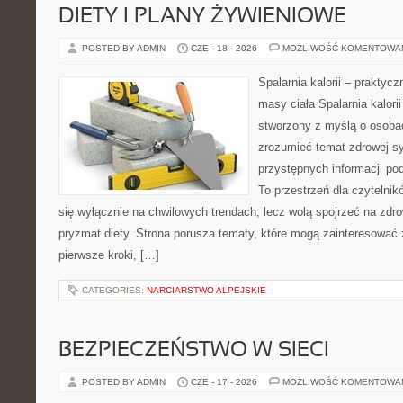
DIETY I PLANY ŻYWIENIOWE
POSTED BY ADMIN
CZE - 18 - 2026
MOŻLIWOŚĆ KOMENTOWA
Spalarnia kalorii – praktyc
masy ciała Spalarnia kalorii
stworzony z myślą o osobac
zrozumieć temat zdrowej sy
przystępnych informacji po
To przestrzeń dla czytelnik
się wyłącznie na chwilowych trendach, lecz wolą spojrzeć na zdro
pryzmat diety. Strona porusza tematy, które mogą zainteresować
pierwsze kroki, […]
CATEGORIES:
NARCIARSTWO ALPEJSKIE
BEZPIECZEŃSTWO W SIECI
POSTED BY ADMIN
CZE - 17 - 2026
MOŻLIWOŚĆ KOMENTOWA