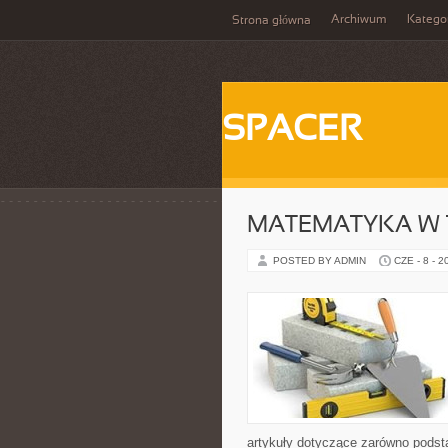
Archiwum
Katego
Strona główna
SPACER
MATEMATYKA W T
POSTED BY ADMIN
CZE - 8 - 2
artykuły dotyczące zarówno podst