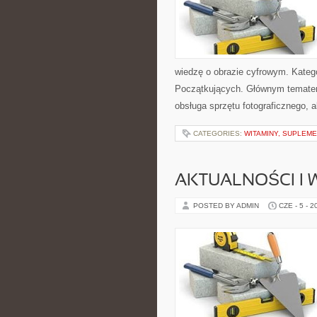
wiedzę o obrazie cyfrowym. Kategori
Początkujących. Głównym tematem s
obsługa sprzętu fotograficznego, a
CATEGORIES:
WITAMINY, SUPLEM
AKTUALNOŚCI I
POSTED BY ADMIN
CZE - 5 - 2