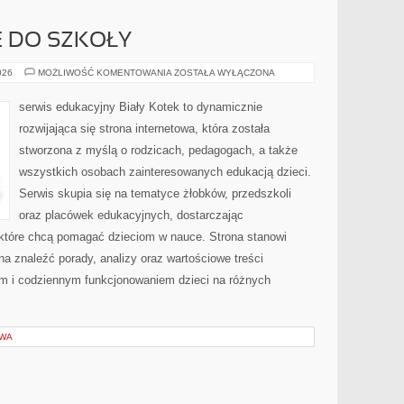
 DO SZKOŁY
PRZYGOTOWANIE
026
MOŻLIWOŚĆ KOMENTOWANIA
ZOSTAŁA WYŁĄCZONA
DO
SZKOŁY
serwis edukacyjny Biały Kotek to dynamicznie
rozwijająca się strona internetowa, która została
stworzona z myślą o rodzicach, pedagogach, a także
wszystkich osobach zainteresowanych edukacją dzieci.
Serwis skupia się na tematyce żłobków, przedszkoli
oraz placówek edukacyjnych, dostarczając
, które chcą pomagać dzieciom w nauce. Strona stanowi
 znaleźć porady, analizy oraz wartościowe treści
m i codziennym funkcjonowaniem dzieci na różnych
OWA