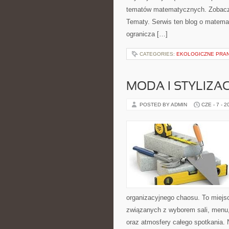
tematów matematycznych. Zobacz
Tematy. Serwis ten blog o matemat
ogranicza […]
CATEGORIES:
EKOLOGICZNE PRAN
MODA I STYLIZA
POSTED BY ADMIN
CZE - 7 - 2
organizacyjnego chaosu. To miejsc
związanych z wyborem sali, menu, 
oraz atmosfery całego spotkania. N