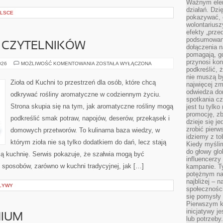
Ważnym elem
działań. Dzi
OLSCE
pokazywać, c
wolontariusz
efekty „przed”
podsumowani
 CZYTELNIKÓW
dołączenia n
pomagają, g
przynosi kon
OPINIE
026
MOŻLIWOŚĆ KOMENTOWANIA
ZOSTAŁA WYŁĄCZONA
NASZYCH
podkreślić, 
CZYTELNIKÓW
nie muszą b
Zioła od Kuchni to przestrzeń dla osób, które chcą
najwięcej zm
odwiedza dom
odkrywać rośliny aromatyczne w codziennym życiu.
spotkania cz
Strona skupia się na tym, jak aromatyczne rośliny mogą
jest tu tylk
promocję, z
podkreślić smak potraw, napojów, deserów, przekąsek i
dzieje się j
zrobić pierw
domowych przetworów. To kulinarna baza wiedzy, w
idziemy z to
którym zioła nie są tylko dodatkiem do dań, lecz stają
Kiedy myślim
do głowy glo
ą kuchnię. Serwis pokazuje, że szałwia mogą być
influencerzy
 sposobów, zarówno w kuchni tradycyjnej, jak […]
kampanie. T
potężnym na
najbliżej – n
PŁYWY
społeczności
się pomysły n
Pierwszym k
inicjatywy j
IUM
lub potrzeby