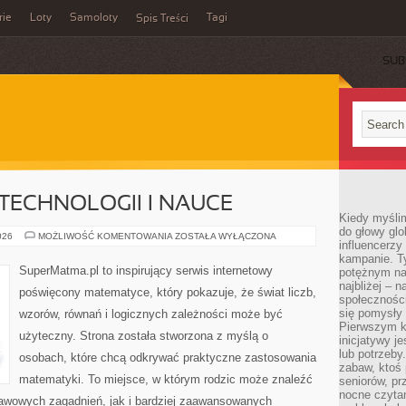
rie
Loty
Samoloty
Tagi
Spis Treści
SUB
ECHNOLOGII I NAUCE
Kiedy myślim
do głowy glo
MATEMATYKA
026
MOŻLIWOŚĆ KOMENTOWANIA
ZOSTAŁA WYŁĄCZONA
influencerzy
W
TECHNOLOGII
kampanie. T
I
SuperMatma.pl to inspirujący serwis internetowy
potężnym na
NAUCE
najbliżej – n
poświęcony matematyce, który pokazuje, że świat liczb,
społeczności
się pomysły n
wzorów, równań i logicznych zależności może być
Pierwszym k
użyteczny. Strona została stworzona z myślą o
inicjatywy j
lub potrzeby
osobach, które chcą odkrywać praktyczne zastosowania
zabaw, ktoś 
matematyki. To miejsce, w którym rodzic może znaleźć
seniorów, pr
nocne czyta
awowych zagadnień, jak i bardziej zaawansowanych