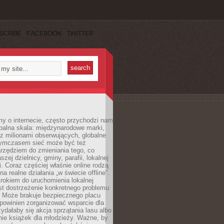
SCRIBE
FACEBOOK
TWITTER
y o internecie, często przychodzi nam
balna skala: międzynarodowe marki,
 z milionami obserwujących, globalne
ymczasem sieć może być też
rzędziem do zmieniania tego, co
aszej dzielnicy, gminy, parafii, lokalnej
. Coraz częściej właśnie online rodzą
a realne działania „w świecie offline”.
rokiem do uruchomienia lokalnej
est dostrzeżenie konkretnego problemu
. Może brakuje bezpiecznego placu
powinien zorganizować wsparcie dla
zydałaby się akcja sprzątania lasu albo
nie książek dla młodzieży. Ważne, by