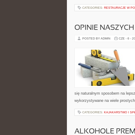
CATEGORIES:
RESTAURACJE W P
OPINIE NASZYCH
POSTED BY ADMIN
CZE - 6 - 2
się naturalnym sposobem na lepsz
wykorzystywane na wiele prostych
CATEGORIES:
KAJAKARSTWO I S
ALKOHOLE PREM