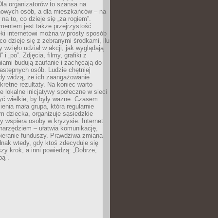
 Dla organizatorów to szansa na
 nowych osób, a dla mieszkańców – na
na to, co dzieje się „za rogiem”.
entem jest także przejrzystość
ęki internetowi można w prosty sposób
o dzieje się z zebranymi środkami, ilu
y wzięło udział w akcji, jak wyglądają
 i „po”. Zdjęcia, filmy, grafiki z
ami budują zaufanie i zachęcają do
astępnych osób. Ludzie chętniej
dy widzą, że ich zaangażowanie
kretne rezultaty. Na koniec warto
że lokalne inicjatywy społeczne w sieci
yć wielkie, by były ważne. Czasem
ienia mała grupa, która regularnie
 dziecka, organizuje sąsiedzkie
y wspiera osoby w kryzysie. Internet
o narzędziem – ułatwia komunikację,
bieranie funduszy. Prawdziwa zmiana
ednak wtedy, gdy ktoś zdecyduje się
szy krok, a inni powiedzą: „Dobrze,
bą”.