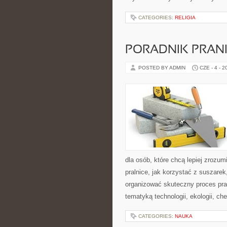
CATEGORIES:
RELIGIA
PORADNIK PRAN
POSTED BY ADMIN
CZE - 4 - 2
dla osób, które chcą lepiej zrozum
pralnice, jak korzystać z suszarek
organizować skuteczny proces pra
tematyką technologii, ekologii, ch
CATEGORIES:
NAUKA