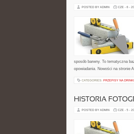
POSTED BY ADMIN
CZE - 6 - 2
sposób barwny. To tematyczna baz
opowiadania. Nowości na stronie A
CATEGORIES:
PRZEPISY NA DRINK
HISTORIA FOTOGRA
POSTED BY ADMIN
CZE - 5 - 2