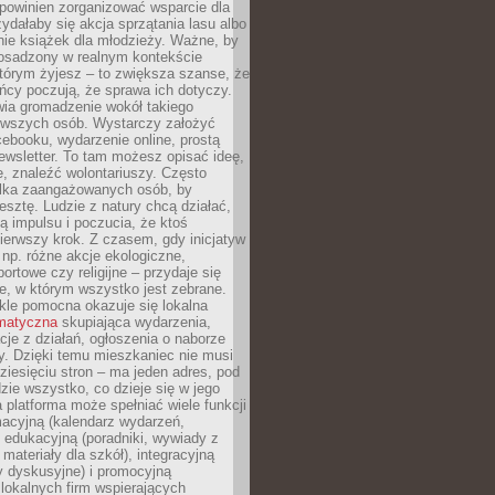
powinien zorganizować wsparcie dla
zydałaby się akcja sprzątania lasu albo
nie książek dla młodzieży. Ważne, by
 osadzony w realnym kontekście
tórym żyjesz – to zwiększa szanse, że
ńcy poczują, że sprawa ich dotyczy.
twia gromadzenie wokół takiego
rwszych osób. Wystarczy założyć
ebooku, wydarzenie online, prostą
ewsletter. To tam możesz opisać ideę,
e, znaleźć wolontariuszy. Często
ilka zaangażowanych osób, by
resztę. Ludzie z natury chcą działać,
ją impulsu i poczucia, że ktoś
pierwszy krok. Z czasem, gdy inicjatyw
– np. różne akcje ekologiczne,
portowe czy religijne – przydaje się
e, w którym wszystko jest zebrane.
kle pomocna okazuje się lokalna
ematyczna
skupiająca wydarzenia,
acje z działań, ogłoszenia o naborze
y. Dzięki temu mieszkaniec nie musi
ziesięciu stron – ma jeden adres, pod
zie wszystko, co dzieje się w jego
a platforma może spełniać wiele funkcji
macyjną (kalendarz wydarzeń,
, edukacyjną (poradniki, wywiady z
 materiały dla szkół), integracyjną
y dyskusyjne) i promocyjną
 lokalnych firm wspierających