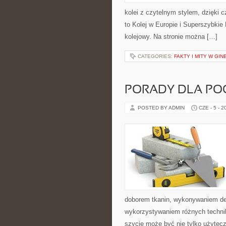
kolei z czytelnym stylem, dzięki 
to Kolej w Europie i Superszybkie
kolejowy. Na stronie można […]
CATEGORIES:
FAKTY I MITY W GIN
PORADY DLA POC
POSTED BY ADMIN
CZE - 5 - 2
doborem tkanin, wykonywaniem dek
wykorzystywaniem różnych technik 
szycie może być nie tylko użyte