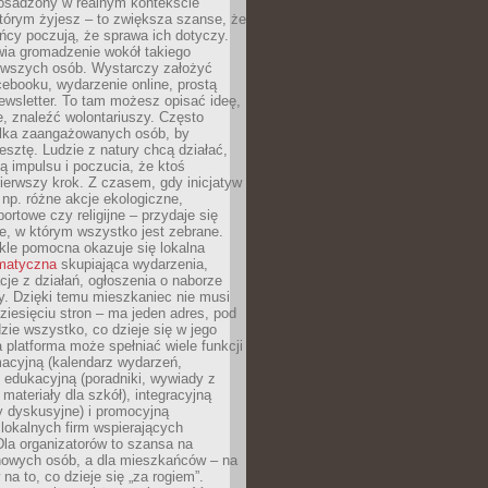
 osadzony w realnym kontekście
tórym żyjesz – to zwiększa szanse, że
ńcy poczują, że sprawa ich dotyczy.
twia gromadzenie wokół takiego
rwszych osób. Wystarczy założyć
ebooku, wydarzenie online, prostą
ewsletter. To tam możesz opisać ideę,
e, znaleźć wolontariuszy. Często
ilka zaangażowanych osób, by
resztę. Ludzie z natury chcą działać,
ją impulsu i poczucia, że ktoś
pierwszy krok. Z czasem, gdy inicjatyw
– np. różne akcje ekologiczne,
portowe czy religijne – przydaje się
e, w którym wszystko jest zebrane.
kle pomocna okazuje się lokalna
ematyczna
skupiająca wydarzenia,
acje z działań, ogłoszenia o naborze
y. Dzięki temu mieszkaniec nie musi
ziesięciu stron – ma jeden adres, pod
zie wszystko, co dzieje się w jego
a platforma może spełniać wiele funkcji
macyjną (kalendarz wydarzeń,
, edukacyjną (poradniki, wywiady z
 materiały dla szkół), integracyjną
y dyskusyjne) i promocyjną
 lokalnych firm wspierających
 Dla organizatorów to szansa na
 nowych osób, a dla mieszkańców – na
na to, co dzieje się „za rogiem”.