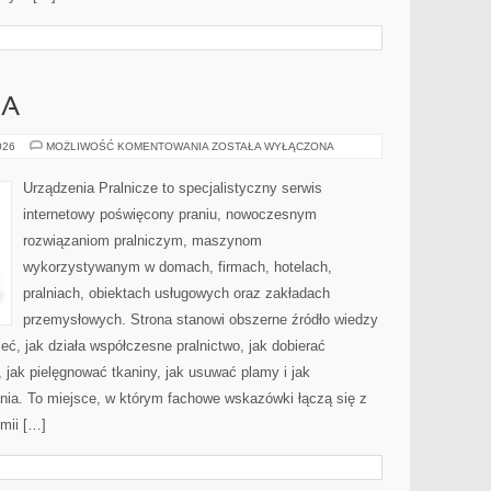
IA
PORADNIK
026
MOŻLIWOŚĆ KOMENTOWANIA
ZOSTAŁA WYŁĄCZONA
PRANIA
Urządzenia Pralnicze to specjalistyczny serwis
internetowy poświęcony praniu, nowoczesnym
rozwiązaniom pralniczym, maszynom
wykorzystywanym w domach, firmach, hotelach,
pralniach, obiektach usługowych oraz zakładach
przemysłowych. Strona stanowi obszerne źródło wiedzy
ieć, jak działa współczesne pralnictwo, jak dobierać
, jak pielęgnować tkaniny, jak usuwać plamy i jak
nia. To miejsce, w którym fachowe wskazówki łączą się z
emii […]