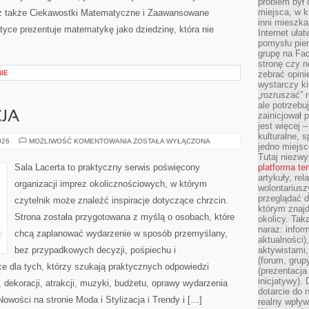
problem był
miejsca, w k
 także Ciekawostki Matematyczne i Zaawansowane
inni mieszka
yce prezentuje matematykę jako dziedzinę, która nie
Internet uła
pomysłu pie
grupę na Fac
stronę czy n
IE
zebrać opini
wystarczy k
„rozruszać” 
ale potrzebu
CJA
zainicjował 
jest więcej 
kulturalne, s
MODA
026
MOŻLIWOŚĆ KOMENTOWANIA
ZOSTAŁA WYŁĄCZONA
jedno miejsc
I
STYLIZACJA
Tutaj niezwy
Sala Lacerta to praktyczny serwis poświęcony
platforma t
artykuły, rel
organizacji imprez okolicznościowych, w którym
wolontariusz
przeglądać d
czytelnik może znaleźć inspiracje dotyczące chrzcin.
którym znajd
Strona została przygotowana z myślą o osobach, które
okolicy. Tak
naraz: infor
chcą zaplanować wydarzenie w sposób przemyślany,
aktualności)
bez przypadkowych decyzji, pośpiechu i
aktywistami,
(forum, grup
e dla tych, którzy szukają praktycznych odpowiedzi
(prezentacja
inicjatywy).
dekoracji, atrakcji, muzyki, budżetu, oprawy wydarzenia
dotarcie do
owości na stronie Moda i Stylizacja i Trendy i […]
realny wpływ 