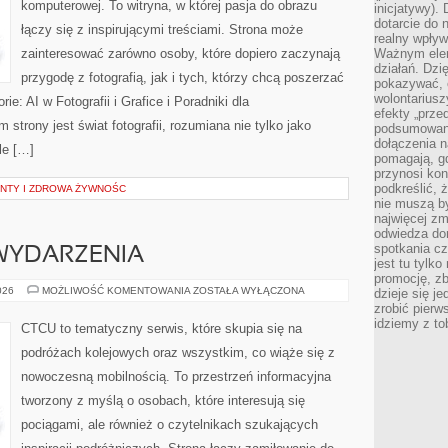
komputerowej. To witryna, w której pasja do obrazu
inicjatywy).
dotarcie do
łączy się z inspirującymi treściami. Strona może
realny wpływ 
zainteresować zarówno osoby, które dopiero zaczynają
Ważnym elem
działań. Dzi
przygodę z fotografią, jak i tych, którzy chcą poszerzać
pokazywać, c
wolontariusz
e: AI w Fotografii i Grafice i Poradniki dla
efekty „przed”
trony jest świat fotografii, rozumiana nie tylko jako
podsumowani
dołączenia n
le […]
pomagają, g
przynosi kon
podkreślić, 
ENTY I ZDROWA ŻYWNOŚC
nie muszą b
najwięcej zm
odwiedza dom
spotkania cz
 WYDARZENIA
jest tu tylk
promocję, z
AKTUALNOŚCI
026
MOŻLIWOŚĆ KOMENTOWANIA
ZOSTAŁA WYŁĄCZONA
dzieje się j
I
zrobić pierw
WYDARZENIA
idziemy z to
CTCU to tematyczny serwis, które skupia się na
podróżach kolejowych oraz wszystkim, co wiąże się z
nowoczesną mobilnością. To przestrzeń informacyjna
tworzony z myślą o osobach, które interesują się
pociągami, ale również o czytelnikach szukających