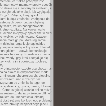
entem jest także przejrzystość
ęki internetowi można w prosty sposób
o dzieje się z zebranymi środkami, ilu
y wzięło udział w akcji, jak wyglądają
 i „po”. Zdjęcia, filmy, grafiki z
ami budują zaufanie i zachęcają do
astępnych osób. Ludzie chętniej
dy widzą, że ich zaangażowanie
kretne rezultaty. Na koniec warto
że lokalne inicjatywy społeczne w sieci
yć wielkie, by były ważne. Czasem
ienia mała grupa, która regularnie
 dziecka, organizuje sąsiedzkie
y wspiera osoby w kryzysie. Internet
o narzędziem – ułatwia komunikację,
bieranie funduszy. Prawdziwa zmiana
ednak wtedy, gdy ktoś zdecyduje się
szy krok, a inni powiedzą: „Dobrze,
bą”.
y o internecie, często przychodzi nam
balna skala: międzynarodowe marki,
 z milionami obserwujących, globalne
ymczasem sieć może być też
rzędziem do zmieniania tego, co
aszej dzielnicy, gminy, parafii, lokalnej
. Coraz częściej właśnie online rodzą
a realne działania „w świecie offline”.
rokiem do uruchomienia lokalnej
est dostrzeżenie konkretnego problemu
. Może brakuje bezpiecznego placu