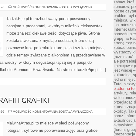
zabaw, ktoś 
seniorów, pr
ALKOHOLE
026
MOŻLIWOŚĆ KOMENTOWANIA
ZOSTAŁA WYŁĄCZONA
PREMIUM
nocne czyta
problem był
TadzikPije.pl to rozbudowany portal poświęcony
miejsca, w k
inni mieszka
napojom z procentami, w którym miłośnik ciekawostek
Internet uła
może znaleźć ciekawe treści dotyczące piwa. Strona
pomysłu pie
grupę na Fac
została stworzona z myślą o osobach, które chcą
stronę czy n
zebrać opini
poznawać krok po kroku kulturę picia i szukają miejsca,
wystarczy k
gdzie tematy związane z alkoholem są przedstawiane w
„rozruszać” 
ale potrzebu
a wiedzy, w którym degustacja łączą się z pasją do
zainicjował 
lkohole Premium i Piwa Świata. Na stronie TadzikPije.pl […]
jest więcej 
kulturalne, s
jedno miejsc
I
Tutaj niezwy
platforma t
artykuły, rel
wolontariusz
FII I GRAFIKI
przeglądać d
którym znajd
okolicy. Tak
HISTORIA
026
MOŻLIWOŚĆ KOMENTOWANIA
ZOSTAŁA WYŁĄCZONA
FOTOGRAFII
naraz: infor
I
aktualności)
GRAFIKI
MalwinaAtras.pl to miejsce w sieci poświęcony
aktywistami,
(forum, grup
fotografii, cyfrowemu poprawianiu zdjęć oraz grafice
(prezentacja