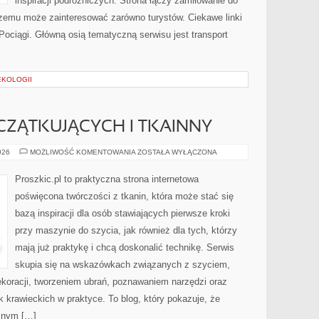
inspiracji podróżniczych. Strona łączy zamiłowanie do
czemu może zainteresować zarówno turystów. Ciekawe linki
 Pociągi. Główną osią tematyczną serwisu jest transport
EKOLOGII
ZĄTKUJĄCYCH I TKAINNY
PORADY
026
MOŻLIWOŚĆ KOMENTOWANIA
ZOSTAŁA WYŁĄCZONA
DLA
POCZĄTKUJĄCYCH
I
Proszkic.pl to praktyczna strona internetowa
TKAINNY
poświęcona twórczości z tkanin, która może stać się
bazą inspiracji dla osób stawiających pierwsze kroki
przy maszynie do szycia, jak również dla tych, którzy
mają już praktykę i chcą doskonalić technikę. Serwis
skupia się na wskazówkach związanych z szyciem,
oracji, tworzeniem ubrań, poznawaniem narzędzi oraz
krawieckich w praktyce. To blog, który pokazuje, że
cznym […]