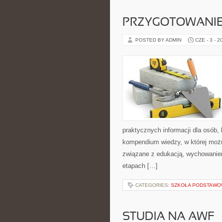
PRZYGOTOWANIE
POSTED BY ADMIN
CZE - 3 - 2
praktycznych informacji dla osób
kompendium wiedzy, w której można
związane z edukacją, wychowanie
etapach […]
CATEGORIES:
SZKOŁA PODSTAW
STUDIA NA AWF