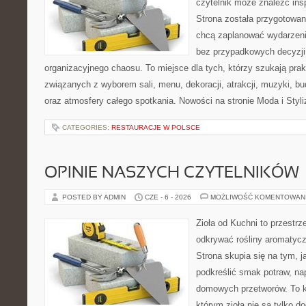
czytelnik może znaleźć insp
Strona została przygotowan
chcą zaplanować wydarzeni
bez przypadkowych decyzji,
organizacyjnego chaosu. To miejsce dla tych, którzy szukają pra
związanych z wyborem sali, menu, dekoracji, atrakcji, muzyki, b
oraz atmosfery całego spotkania. Nowości na stronie Moda i Styliz
CATEGORIES:
RESTAURACJE W POLSCE
OPINIE NASZYCH CZYTELNIKÓW
POSTED BY ADMIN
CZE - 6 - 2026
MOŻLIWOŚĆ KOMENTOWAN
Zioła od Kuchni to przestrz
odkrywać rośliny aromatyc
Strona skupia się na tym, 
podkreślić smak potraw, na
domowych przetworów. To k
którym zioła nie są tylko d