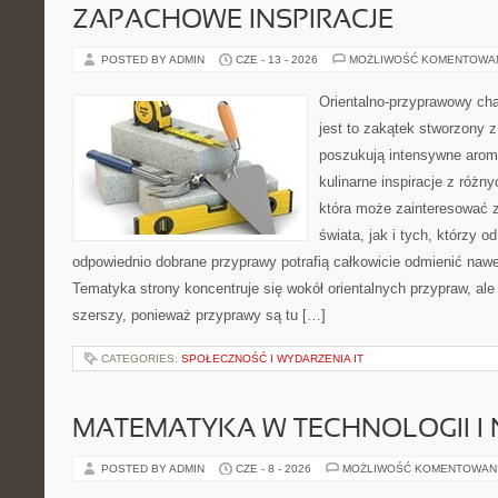
ZAPACHOWE INSPIRACJE
POSTED BY ADMIN
CZE - 13 - 2026
MOŻLIWOŚĆ KOMENTOWA
Orientalno-przyprawowy char
jest to zakątek stworzony 
poszukują intensywne aroma
kulinarne inspiracje z różny
która może zainteresować 
świata, jak i tych, którzy 
odpowiednio dobrane przyprawy potrafią całkowicie odmienić nawe
Tematyka strony koncentruje się wokół orientalnych przypraw, ale 
szerszy, ponieważ przyprawy są tu […]
CATEGORIES:
SPOŁECZNOŚĆ I WYDARZENIA IT
MATEMATYKA W TECHNOLOGII I
POSTED BY ADMIN
CZE - 8 - 2026
MOŻLIWOŚĆ KOMENTOWAN