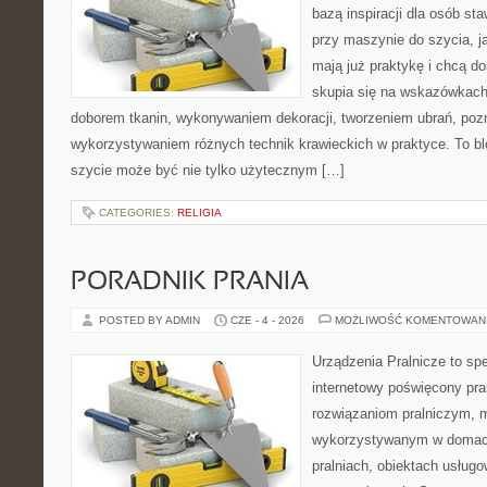
bazą inspiracji dla osób st
przy maszynie do szycia, ja
mają już praktykę i chcą do
skupia się na wskazówkach
doborem tkanin, wykonywaniem dekoracji, tworzeniem ubrań, poz
wykorzystywaniem różnych technik krawieckich w praktyce. To blo
szycie może być nie tylko użytecznym […]
CATEGORIES:
RELIGIA
PORADNIK PRANIA
POSTED BY ADMIN
CZE - 4 - 2026
MOŻLIWOŚĆ KOMENTOWAN
Urządzenia Pralnicze to spe
internetowy poświęcony pr
rozwiązaniom pralniczym,
wykorzystywanym w domach,
pralniach, obiektach usług