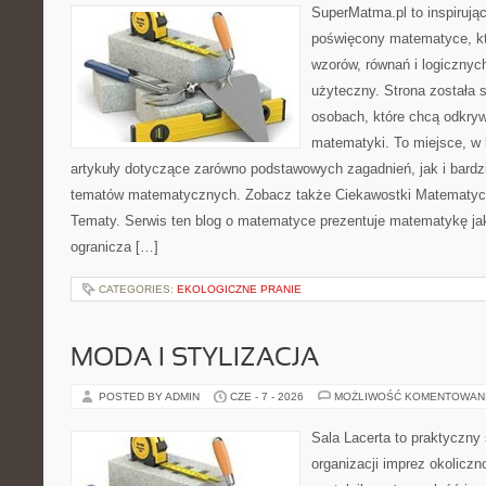
SuperMatma.pl to inspirując
poświęcony matematyce, któ
wzorów, równań i logicznyc
użyteczny. Strona została 
osobach, które chcą odkry
matematyki. To miejsce, w
artykuły dotyczące zarówno podstawowych zagadnień, jak i bard
tematów matematycznych. Zobacz także Ciekawostki Matematy
Tematy. Serwis ten blog o matematyce prezentuje matematykę jak
ogranicza […]
CATEGORIES:
EKOLOGICZNE PRANIE
MODA I STYLIZACJA
POSTED BY ADMIN
CZE - 7 - 2026
MOŻLIWOŚĆ KOMENTOWAN
Sala Lacerta to praktyczny
organizacji imprez okolicz