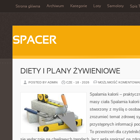
Archiwum
Kategorie
Loty
Samoloty
Strona główna
Spis T
SPACER
DIETY I PLANY ŻYWIENIOWE
POSTED BY ADMIN
CZE - 18 - 2026
MOŻLIWOŚĆ KOMENTOWA
Spalarnia kalorii – praktyc
masy ciała Spalarnia kalorii
stworzony z myślą o osobac
zrozumieć temat zdrowej sy
przystępnych informacji po
To przestrzeń dla czytelnik
się wyłącznie na chwilowych trendach, lecz wolą spojrzeć na zdro