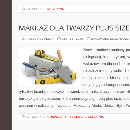
CATEGORIES:
MEDYCYNA
MAKIJAŻ DLA TWARZY PLUS SIZE
POSTED BY ADMIN
CZE - 16 - 2026
MOŻLIWOŚĆ KOMENTOWA
Serwis modowo-urodowy poś
pielęgnacji, kosmetykom, 
wskazówkom dla osób, któr
niezależnie od sylwetki. T
o czytelnikach, którzy szu
dotyczących komponowania
rytuałów beauty, modowych nowinek oraz makijażowych trików. Str
tematyką bliską osobom, które interesują się modą plus size, co
pięknem w naturalnym wydaniu. Polecamy Moda, Uroda, Styl i Po
CATEGORIES:
GOSPODARKA, PRZEMYSŁ, EKONOMIA