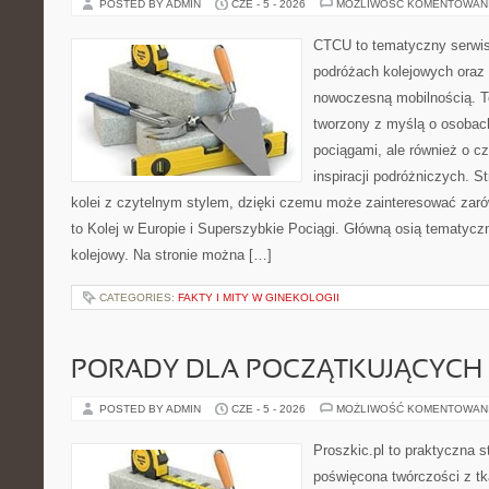
POSTED BY ADMIN
CZE - 5 - 2026
MOŻLIWOŚĆ KOMENTOWAN
CTCU to tematyczny serwis,
podróżach kolejowych oraz 
nowoczesną mobilnością. T
tworzony z myślą o osobach,
pociągami, ale również o c
inspiracji podróżniczych. S
kolei z czytelnym stylem, dzięki czemu może zainteresować zarów
to Kolej w Europie i Superszybkie Pociągi. Główną osią tematyczn
kolejowy. Na stronie można […]
CATEGORIES:
FAKTY I MITY W GINEKOLOGII
PORADY DLA POCZĄTKUJĄCYCH 
POSTED BY ADMIN
CZE - 5 - 2026
MOŻLIWOŚĆ KOMENTOWAN
Proszkic.pl to praktyczna s
poświęcona twórczości z tk