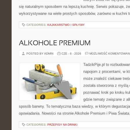
się naturalnym sposobem na lepszą kuchnię. Serwis pokazuje, ż
wykorzystywane na wiele prostych sposobów, zarówno w kuchni tr
CATEGORIES:
KAJAKARSTWO I SPŁYWY
ALKOHOLE PREMIUM
POSTED BY ADMIN
CZE - 6 - 2026
MOŻLIWOŚĆ KOMENTOWAN
TadzikPije.pl to rozbudowa
napojom z procentami, w k
może znaleźć ciekawe treśc
została stworzona z myślą 
poznawać krok po kroku kult
gdzie tematy związane z a
sposób barwny. To tematyczna baza wiedzy, w którym degustacja 
opowiadania. Nowości na stronie Alkohole Premium i Piwa Świata. 
CATEGORIES:
PRZEPISY NA DRINKI