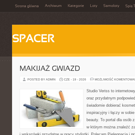
Archiwum
Kategorie
Loty
Samoloty
Strona główna
Spis T
SPACER
MAKIJAŻ GWIAZD
POSTED BY ADMIN
CZE - 19 - 2026
MOŻLIWOŚĆ KOMENTOWA
Studio Veriss to interneto
oraz przydatnym podpowied
świadomie dobierać kosmet
inspiracyjny i łączy w sobi
beauty. To portal dla osób
w którym można znaleźć zar
i wskazówki przydatne w pracy stylistki. Polecam Pielęgnacja i pr