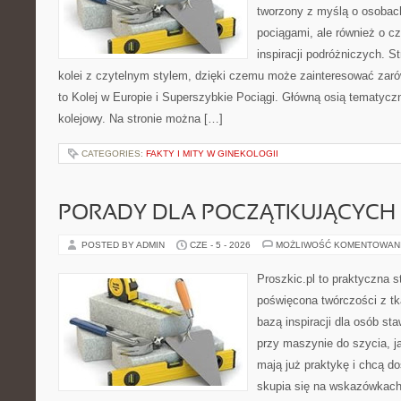
tworzony z myślą o osobach,
pociągami, ale również o c
inspiracji podróżniczych. S
kolei z czytelnym stylem, dzięki czemu może zainteresować zarów
to Kolej w Europie i Superszybkie Pociągi. Główną osią tematyczn
kolejowy. Na stronie można […]
CATEGORIES:
FAKTY I MITY W GINEKOLOGII
PORADY DLA POCZĄTKUJĄCYCH 
POSTED BY ADMIN
CZE - 5 - 2026
MOŻLIWOŚĆ KOMENTOWAN
Proszkic.pl to praktyczna s
poświęcona twórczości z tk
bazą inspiracji dla osób st
przy maszynie do szycia, ja
mają już praktykę i chcą do
skupia się na wskazówkach