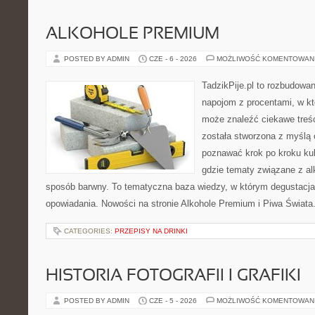
ALKOHOLE PREMIUM
POSTED BY ADMIN
CZE - 6 - 2026
MOŻLIWOŚĆ KOMENTOWAN
TadzikPije.pl to rozbudowa
napojom z procentami, w k
może znaleźć ciekawe treśc
została stworzona z myślą 
poznawać krok po kroku kult
gdzie tematy związane z a
sposób barwny. To tematyczna baza wiedzy, w którym degustacja 
opowiadania. Nowości na stronie Alkohole Premium i Piwa Świata. 
CATEGORIES:
PRZEPISY NA DRINKI
HISTORIA FOTOGRAFII I GRAFIKI
POSTED BY ADMIN
CZE - 5 - 2026
MOŻLIWOŚĆ KOMENTOWAN