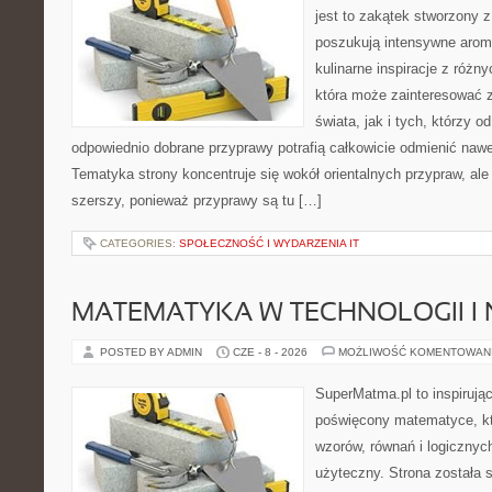
jest to zakątek stworzony 
poszukują intensywne aroma
kulinarne inspiracje z różny
która może zainteresować 
świata, jak i tych, którzy 
odpowiednio dobrane przyprawy potrafią całkowicie odmienić nawe
Tematyka strony koncentruje się wokół orientalnych przypraw, ale 
szerszy, ponieważ przyprawy są tu […]
CATEGORIES:
SPOŁECZNOŚĆ I WYDARZENIA IT
MATEMATYKA W TECHNOLOGII I
POSTED BY ADMIN
CZE - 8 - 2026
MOŻLIWOŚĆ KOMENTOWAN
SuperMatma.pl to inspirując
poświęcony matematyce, któ
wzorów, równań i logicznyc
użyteczny. Strona została 