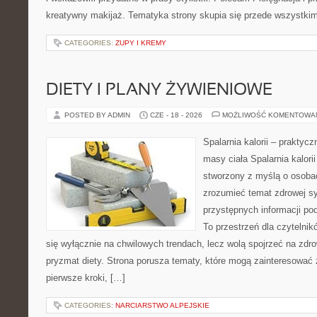
kreatywny makijaż. Tematyka strony skupia się przede wszystkim
CATEGORIES:
ZUPY I KREMY
DIETY I PLANY ŻYWIENIOWE
POSTED BY ADMIN
CZE - 18 - 2026
MOŻLIWOŚĆ KOMENTOWA
Spalarnia kalorii – praktyc
masy ciała Spalarnia kalorii
stworzony z myślą o osobac
zrozumieć temat zdrowej sy
przystępnych informacji po
To przestrzeń dla czytelnik
się wyłącznie na chwilowych trendach, lecz wolą spojrzeć na zdro
pryzmat diety. Strona porusza tematy, które mogą zainteresować
pierwsze kroki, […]
CATEGORIES:
NARCIARSTWO ALPEJSKIE