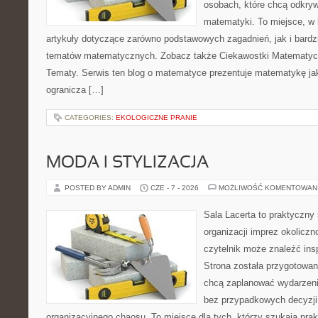
osobach, które chcą odkry
matematyki. To miejsce, w
artykuły dotyczące zarówno podstawowych zagadnień, jak i bard
tematów matematycznych. Zobacz także Ciekawostki Matematy
Tematy. Serwis ten blog o matematyce prezentuje matematykę jak
ogranicza […]
CATEGORIES:
EKOLOGICZNE PRANIE
MODA I STYLIZACJA
POSTED BY ADMIN
CZE - 7 - 2026
MOŻLIWOŚĆ KOMENTOWAN
Sala Lacerta to praktyczny
organizacji imprez okolicz
czytelnik może znaleźć insp
Strona została przygotowan
chcą zaplanować wydarzeni
bez przypadkowych decyzji,
organizacyjnego chaosu. To miejsce dla tych, którzy szukają pra