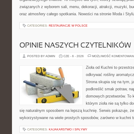
związanych z wyborem sali, menu, dekoracji, atrakcji, muzyki, b
oraz atmosfery całego spotkania. Nowości na stronie Moda i Styliz
CATEGORIES:
RESTAURACJE W POLSCE
OPINIE NASZYCH CZYTELNIKÓW
POSTED BY ADMIN
CZE - 6 - 2026
MOŻLIWOŚĆ KOMENTOWAN
Zioła od Kuchni to przestrz
odkrywać rośliny aromatyc
Strona skupia się na tym, 
podkreślić smak potraw, na
domowych przetworów. To k
którym zioła nie są tylko d
się naturalnym sposobem na lepszą kuchnię. Serwis pokazuje, ż
wykorzystywane na wiele prostych sposobów, zarówno w kuchni tr
CATEGORIES:
KAJAKARSTWO I SPŁYWY