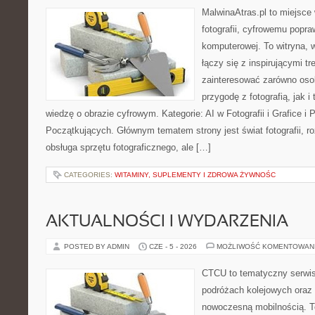
MalwinaAtras.pl to miejsce
fotografii, cyfrowemu popra
komputerowej. To witryna, w
łączy się z inspirującymi t
zainteresować zarówno osob
przygodę z fotografią, jak 
wiedzę o obrazie cyfrowym. Kategorie: AI w Fotografii i Grafice i P
Początkujących. Głównym tematem strony jest świat fotografii, ro
obsługa sprzętu fotograficznego, ale […]
CATEGORIES:
WITAMINY, SUPLEMENTY I ZDROWA ŻYWNOŚC
AKTUALNOŚCI I WYDARZENIA
POSTED BY ADMIN
CZE - 5 - 2026
MOŻLIWOŚĆ KOMENTOWAN
CTCU to tematyczny serwis,
podróżach kolejowych oraz 
nowoczesną mobilnością. T