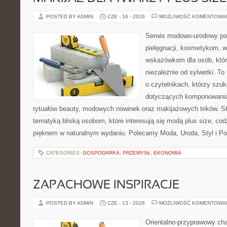
POSTED BY ADMIN
CZE - 16 - 2026
MOŻLIWOŚĆ KOMENTOWA
Serwis modowo-urodowy poś
pielęgnacji, kosmetykom, 
wskazówkom dla osób, któr
niezależnie od sylwetki. T
o czytelnikach, którzy szu
dotyczących komponowania
rytuałów beauty, modowych nowinek oraz makijażowych trików. Str
tematyką bliską osobom, które interesują się modą plus size, co
pięknem w naturalnym wydaniu. Polecamy Moda, Uroda, Styl i Po
CATEGORIES:
GOSPODARKA, PRZEMYSŁ, EKONOMIA
ZAPACHOWE INSPIRACJE
POSTED BY ADMIN
CZE - 13 - 2026
MOŻLIWOŚĆ KOMENTOWA
Orientalno-przyprawowy char