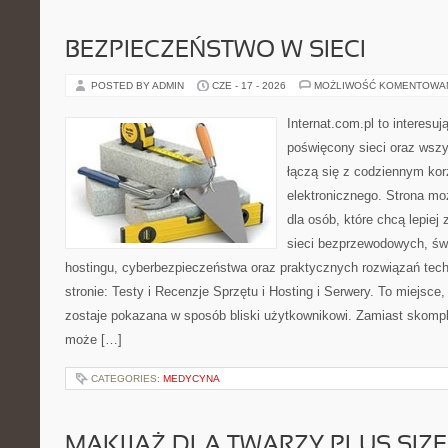
BEZPIECZEŃSTWO W SIECI
POSTED BY ADMIN
CZE - 17 - 2026
MOŻLIWOŚĆ KOMENTOWA
Internat.com.pl to interesu
poświęcony sieci oraz wszy
łączą się z codziennym kor
elektronicznego. Strona 
dla osób, które chcą lepiej 
sieci bezprzewodowych, św
hostingu, cyberbezpieczeństwa oraz praktycznych rozwiązań tec
stronie: Testy i Recenzje Sprzętu i Hosting i Serwery. To miejsce
zostaje pokazana w sposób bliski użytkownikowi. Zamiast skompl
może […]
CATEGORIES:
MEDYCYNA
MAKIJAŻ DLA TWARZY PLUS SIZE