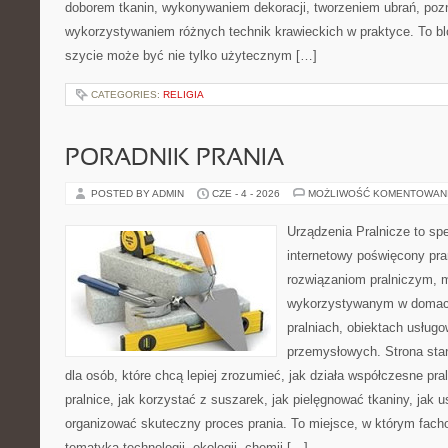
doborem tkanin, wykonywaniem dekoracji, tworzeniem ubrań, poz
wykorzystywaniem różnych technik krawieckich w praktyce. To blo
szycie może być nie tylko użytecznym […]
CATEGORIES:
RELIGIA
PORADNIK PRANIA
POSTED BY ADMIN
CZE - 4 - 2026
MOŻLIWOŚĆ KOMENTOWAN
Urządzenia Pralnicze to spe
internetowy poświęcony pr
rozwiązaniom pralniczym,
wykorzystywanym w domach,
pralniach, obiektach usług
przemysłowych. Strona sta
dla osób, które chcą lepiej zrozumieć, jak działa współczesne pral
pralnice, jak korzystać z suszarek, jak pielęgnować tkaniny, jak 
organizować skuteczny proces prania. To miejsce, w którym fach
tematyką technologii, ekologii, chemii […]