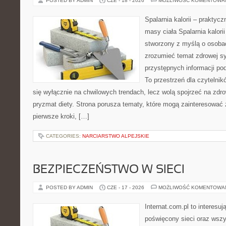
POSTED BY ADMIN
CZE - 18 - 2026
MOŻLIWOŚĆ KOMENTOWA
Spalarnia kalorii – praktyc
masy ciała Spalarnia kalorii
stworzony z myślą o osobac
zrozumieć temat zdrowej sy
przystępnych informacji po
To przestrzeń dla czytelnik
się wyłącznie na chwilowych trendach, lecz wolą spojrzeć na zdro
pryzmat diety. Strona porusza tematy, które mogą zainteresować
pierwsze kroki, […]
CATEGORIES:
NARCIARSTWO ALPEJSKIE
BEZPIECZEŃSTWO W SIECI
POSTED BY ADMIN
CZE - 17 - 2026
MOŻLIWOŚĆ KOMENTOWA
Internat.com.pl to interesu
poświęcony sieci oraz wszy