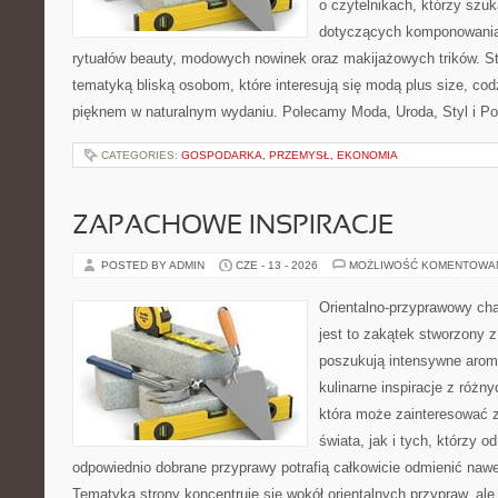
o czytelnikach, którzy szu
dotyczących komponowania
rytuałów beauty, modowych nowinek oraz makijażowych trików. Str
tematyką bliską osobom, które interesują się modą plus size, co
pięknem w naturalnym wydaniu. Polecamy Moda, Uroda, Styl i Po
CATEGORIES:
GOSPODARKA, PRZEMYSŁ, EKONOMIA
ZAPACHOWE INSPIRACJE
POSTED BY ADMIN
CZE - 13 - 2026
MOŻLIWOŚĆ KOMENTOWA
Orientalno-przyprawowy char
jest to zakątek stworzony 
poszukują intensywne aroma
kulinarne inspiracje z różny
która może zainteresować 
świata, jak i tych, którzy 
odpowiednio dobrane przyprawy potrafią całkowicie odmienić nawe
Tematyka strony koncentruje się wokół orientalnych przypraw, ale 