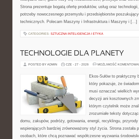
Strona prezentuje bogatą ofertę produktów, usług oraz technologii
potrzeby nowoczesnego przemysłu i przedsiębiorstw poszukując
technicznych. Polecam Maszyny i Infrastruktura i Maszyny i […]
CATEGORIES:
SZTUCZNA INTELIGENCJA I ETYKA
TECHNOLOGIE DLA PLANETY
POSTED BY ADMIN
CZE - 27 - 2026
MOŻLIWOŚĆ KOMENTOWA
Ekos-Sułów to praktyczny b
który pokazuje, że świadom
musi oznaczać wielkich wy
decyzji ani kosztownych zm
którym czytelnik może znal
zrozumiałe teksty dotyczą
domu, zakupów, podróży, gotowania, energii, recyklingu, przyrod
wspierających bardziej zrównoważony styl życia. Strona została
osobach, które chcą poznawać współczesne wyzwania środowisko