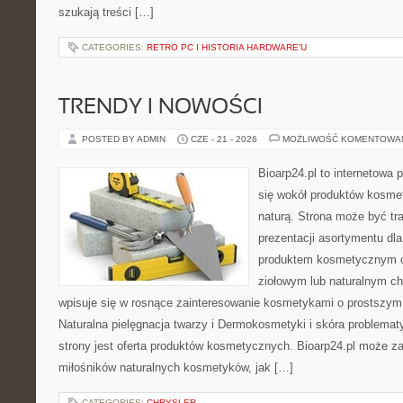
szukają treści […]
CATEGORIES:
RETRO PC I HISTORIA HARDWARE’U
TRENDY I NOWOŚCI
POSTED BY ADMIN
CZE - 21 - 2026
MOŻLIWOŚĆ KOMENTOWA
Bioarp24.pl to internetowa 
się wokół produktów kosme
naturą. Strona może być tr
prezentacji asortymentu dla 
produktem kosmetycznym o 
ziołowym lub naturalnym cha
wpisuje się w rosnące zainteresowanie kosmetykami o prostszym
Naturalna pielęgnacja twarzy i Dermokosmetyki i skóra proble
strony jest oferta produktów kosmetycznych. Bioarp24.pl może z
miłośników naturalnych kosmetyków, jak […]
CATEGORIES:
CHRYSLER