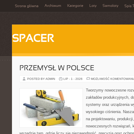
Archiwum
Kategorie
Loty
Samoloty
Strona główna
Spis T
SPACER
PRZEMYSŁ W POLSCE
POSTED BY ADMIN
LIP - 1 - 2026
MOŻLIWOŚĆ KOMENTOWAN
Tworzymy nowoczesne rozw
zakładów produkcyjnych, do
systemy oraz urządzenia w
wysokiego ciśnienia. Nasza 
na projektowaniu, produkcji
nowoczesnych rozwiązań, k
wszędzie tam, gdzie liczy się niezawodność, precyzja oraz och