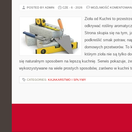
POSTED BY ADMIN
CZE - 6 - 2026
MOŻLIWOŚĆ KOMENTOWAN
Zioła od Kuchni to przestrz
odkrywać rośliny aromatyc
Strona skupia się na tym, 
podkreślić smak potraw, na
domowych przetworów. To k
którym zioła nie są tylko d
się naturalnym sposobem na lepszą kuchnię. Serwis pokazuje, ż
wykorzystywane na wiele prostych sposobów, zarówno w kuchni tr
CATEGORIES:
KAJAKARSTWO I SPŁYWY