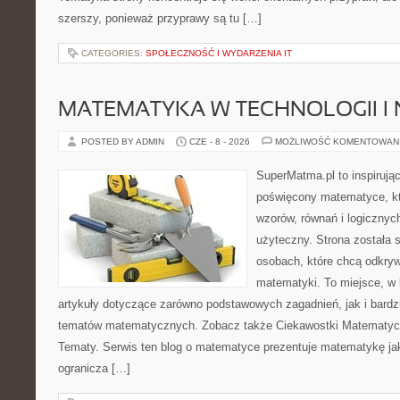
szerszy, ponieważ przyprawy są tu […]
CATEGORIES:
SPOŁECZNOŚĆ I WYDARZENIA IT
MATEMATYKA W TECHNOLOGII I
POSTED BY ADMIN
CZE - 8 - 2026
MOŻLIWOŚĆ KOMENTOWAN
SuperMatma.pl to inspirując
poświęcony matematyce, któ
wzorów, równań i logicznyc
użyteczny. Strona została 
osobach, które chcą odkry
matematyki. To miejsce, w
artykuły dotyczące zarówno podstawowych zagadnień, jak i bard
tematów matematycznych. Zobacz także Ciekawostki Matematy
Tematy. Serwis ten blog o matematyce prezentuje matematykę jak
ogranicza […]