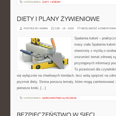
CATEGORIES:
ZUPY I KREMY
DIETY I PLANY ŻYWIENIOWE
POSTED BY ADMIN
CZE - 18 - 2026
MOŻLIWOŚĆ KOMENTOWA
Spalarnia kalorii – praktyc
masy ciała Spalarnia kalorii
stworzony z myślą o osobac
zrozumieć temat zdrowej sy
przystępnych informacji po
To przestrzeń dla czytelnik
się wyłącznie na chwilowych trendach, lecz wolą spojrzeć na zdro
pryzmat diety. Strona porusza tematy, które mogą zainteresować
pierwsze kroki, […]
CATEGORIES:
NARCIARSTWO ALPEJSKIE
BEZPIECZEŃSTWO W SIECI