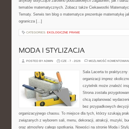
artykuły dotyczące zarówno podstawowych zagadnień, jak i bard
tematów matematycznych. Zobacz także Ciekawostki Matematy
Tematy. Serwis ten blog o matematyce prezentuje matematykę jak
ogranicza […]
CATEGORIES:
EKOLOGICZNE PRANIE
MODA I STYLIZACJA
POSTED BY ADMIN
CZE - 7 - 2026
MOŻLIWOŚĆ KOMENTOWAN
Sala Lacerta to praktyczny
organizacji imprez okolicz
czytelnik może znaleźć insp
Strona została przygotowan
chcą zaplanować wydarzeni
bez przypadkowych decyzji,
organizacyjnego chaosu. To miejsce dla tych, którzy szukają pra
związanych z wyborem sali, menu, dekoracji, atrakcji, muzyki, b
oraz atmosfery całego spotkania. Nowości na stronie Moda i Styliz