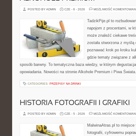
POSTED BY ADMIN
CZE - 6 - 2026
MOŻLIWOŚĆ KOMENTOWAN
TadzikPije.pl to rozbudowa
napojom z procentami, w k
może znaleźć ciekawe treśc
została stworzona z myślą 
poznawać krok po kroku kult
gdzie tematy związane z a
sposób barwny. To tematyczna baza wiedzy, w którym degustacja 
opowiadania. Nowości na stronie Alkohole Premium i Piwa Świata. 
CATEGORIES:
PRZEPISY NA DRINKI
HISTORIA FOTOGRAFII I GRAFIKI
POSTED BY ADMIN
CZE - 5 - 2026
MOŻLIWOŚĆ KOMENTOWAN
MalwinaAtras.pl to miejsce
fotografii, cyfrowemu popra