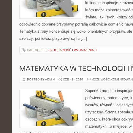
kulinarne inspiracje z różny
która może zainteresować 
świata, jak i tych, którzy 
odpowiednio dobrane przyprawy potrafią całkowicie odmienić nawe
Tematyka strony koncentruje się wokół orientalnych przypraw, ale 
szerszy, ponieważ przyprawy są tu […]
CATEGORIES:
SPOŁECZNOŚĆ I WYDARZENIA IT
MATEMATYKA W TECHNOLOGII I
POSTED BY ADMIN
CZE - 8 - 2026
MOŻLIWOŚĆ KOMENTOWAN
SuperMatma.pl to inspirując
poświęcony matematyce, któ
wzorów, równań i logicznyc
użyteczny. Strona została 
osobach, które chcą odkry
matematyki. To miejsce, w