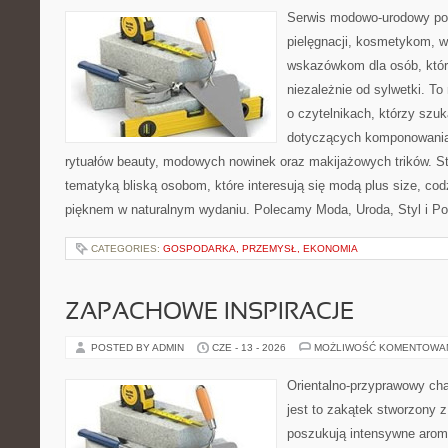
Serwis modowo-urodowy poś
pielęgnacji, kosmetykom, 
wskazówkom dla osób, któr
niezależnie od sylwetki. T
o czytelnikach, którzy szu
dotyczących komponowania
rytuałów beauty, modowych nowinek oraz makijażowych trików. Str
tematyką bliską osobom, które interesują się modą plus size, co
pięknem w naturalnym wydaniu. Polecamy Moda, Uroda, Styl i Po
CATEGORIES:
GOSPODARKA, PRZEMYSŁ, EKONOMIA
ZAPACHOWE INSPIRACJE
POSTED BY ADMIN
CZE - 13 - 2026
MOŻLIWOŚĆ KOMENTOWA
Orientalno-przyprawowy char
jest to zakątek stworzony 
poszukują intensywne aroma