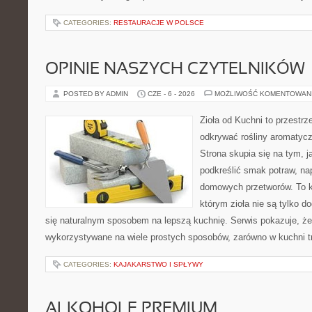
CATEGORIES:
RESTAURACJE W POLSCE
OPINIE NASZYCH CZYTELNIKÓW
POSTED BY ADMIN
CZE - 6 - 2026
MOŻLIWOŚĆ KOMENTOWAN
Zioła od Kuchni to przestrz
odkrywać rośliny aromatyc
Strona skupia się na tym, 
podkreślić smak potraw, na
domowych przetworów. To k
którym zioła nie są tylko d
się naturalnym sposobem na lepszą kuchnię. Serwis pokazuje, ż
wykorzystywane na wiele prostych sposobów, zarówno w kuchni tr
CATEGORIES:
KAJAKARSTWO I SPŁYWY
ALKOHOLE PREMIUM