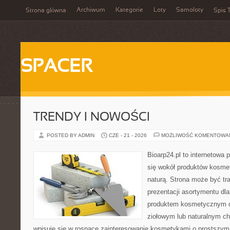
Archiwum
Kategorie
Loty
Samoloty
Strona główna
Spis T
SPACER
TRENDY I NOWOŚCI
POSTED BY ADMIN
CZE - 21 - 2026
MOŻLIWOŚĆ KOMENTOWA
Bioarp24.pl to internetowa 
się wokół produktów kosme
naturą. Strona może być tr
prezentacji asortymentu dla 
produktem kosmetycznym o 
ziołowym lub naturalnym cha
wpisuje się w rosnące zainteresowanie kosmetykami o prostszym