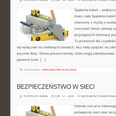
POSTED BY ADMIN
CZE - 18 - 2026
MOŻLIWOŚĆ KOMENTOWA
Spalarnia kalorii – praktyc
masy ciała Spalarnia kalorii
stworzony z myślą o osobac
zrozumieć temat zdrowej sy
przystępnych informacji po
To przestrzeń dla czytelnik
się wyłącznie na chwilowych trendach, lecz wolą spojrzeć na zdro
pryzmat diety. Strona porusza tematy, które mogą zainteresować
pierwsze kroki, […]
CATEGORIES:
NARCIARSTWO ALPEJSKIE
BEZPIECZEŃSTWO W SIECI
POSTED BY ADMIN
CZE - 17 - 2026
MOŻLIWOŚĆ KOMENTOWA
Internat.com.pl to interesu
poświęcony sieci oraz wszy