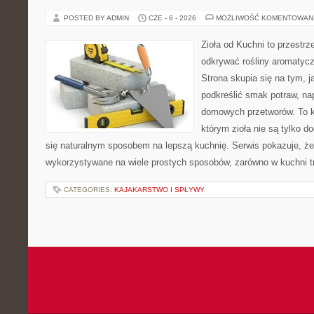
POSTED BY ADMIN
CZE - 6 - 2026
MOŻLIWOŚĆ KOMENTOWAN
Zioła od Kuchni to przestrz
odkrywać rośliny aromatyc
Strona skupia się na tym, 
podkreślić smak potraw, na
domowych przetworów. To k
którym zioła nie są tylko d
się naturalnym sposobem na lepszą kuchnię. Serwis pokazuje, ż
wykorzystywane na wiele prostych sposobów, zarówno w kuchni tr
CATEGORIES:
KAJAKARSTWO I SPŁYWY