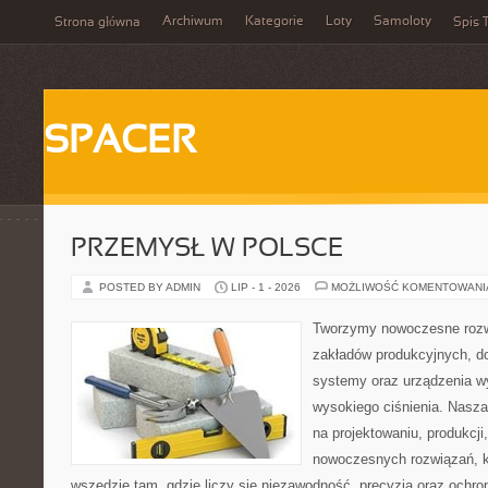
Archiwum
Kategorie
Loty
Samoloty
Strona główna
Spis T
SPACER
PRZEMYSŁ W POLSCE
POSTED BY ADMIN
LIP - 1 - 2026
MOŻLIWOŚĆ KOMENTOWAN
Tworzymy nowoczesne rozw
zakładów produkcyjnych, do
systemy oraz urządzenia w
wysokiego ciśnienia. Nasza 
na projektowaniu, produkcji
nowoczesnych rozwiązań, k
wszędzie tam, gdzie liczy się niezawodność, precyzja oraz och