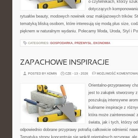
o czytelnikach, którzy szu
dotyczących komponowania
rytuałów beauty, modowych nowinek oraz makijażowych trików. Str
tematyką bliską osobom, które interesują się modą plus size, co
pięknem w naturalnym wydaniu. Polecamy Moda, Uroda, Styl i Po
CATEGORIES:
GOSPODARKA, PRZEMYSŁ, EKONOMIA
ZAPACHOWE INSPIRACJE
POSTED BY ADMIN
CZE - 13 - 2026
MOŻLIWOŚĆ KOMENTOWA
Orientalno-przyprawowy char
jest to zakątek stworzony 
poszukują intensywne aroma
kulinarne inspiracje z różny
która może zainteresować 
świata, jak i tych, którzy 
odpowiednio dobrane przyprawy potrafią całkowicie odmienić nawe
Tematyka strony koncentruje się wokół orientalnych przypraw, ale 