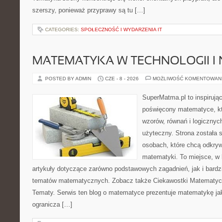
szerszy, ponieważ przyprawy są tu […]
CATEGORIES:
SPOŁECZNOŚĆ I WYDARZENIA IT
MATEMATYKA W TECHNOLOGII I
POSTED BY ADMIN
CZE - 8 - 2026
MOŻLIWOŚĆ KOMENTOWAN
SuperMatma.pl to inspirując
poświęcony matematyce, któ
wzorów, równań i logicznyc
użyteczny. Strona została 
osobach, które chcą odkry
matematyki. To miejsce, w
artykuły dotyczące zarówno podstawowych zagadnień, jak i bard
tematów matematycznych. Zobacz także Ciekawostki Matematy
Tematy. Serwis ten blog o matematyce prezentuje matematykę jak
ogranicza […]