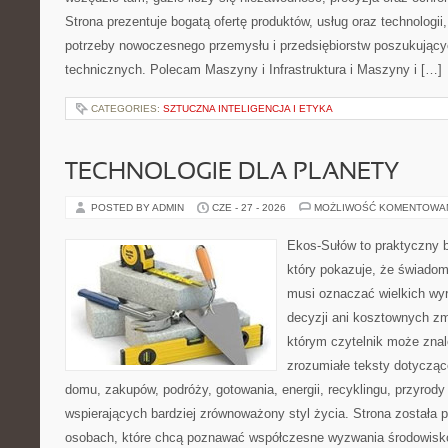
Strona prezentuje bogatą ofertę produktów, usług oraz technologii
potrzeby nowoczesnego przemysłu i przedsiębiorstw poszukując
technicznych. Polecam Maszyny i Infrastruktura i Maszyny i […]
CATEGORIES:
SZTUCZNA INTELIGENCJA I ETYKA
TECHNOLOGIE DLA PLANETY
POSTED BY ADMIN
CZE - 27 - 2026
MOŻLIWOŚĆ KOMENTOWA
Ekos-Sułów to praktyczny b
który pokazuje, że świadom
musi oznaczać wielkich wy
decyzji ani kosztownych zm
którym czytelnik może znal
zrozumiałe teksty dotyczą
domu, zakupów, podróży, gotowania, energii, recyklingu, przyrod
wspierających bardziej zrównoważony styl życia. Strona została
osobach, które chcą poznawać współczesne wyzwania środowisko