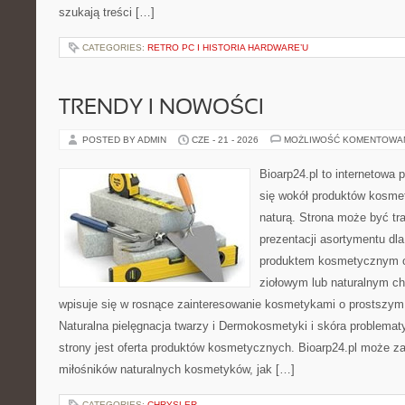
szukają treści […]
CATEGORIES:
RETRO PC I HISTORIA HARDWARE’U
TRENDY I NOWOŚCI
POSTED BY ADMIN
CZE - 21 - 2026
MOŻLIWOŚĆ KOMENTOWA
Bioarp24.pl to internetowa 
się wokół produktów kosme
naturą. Strona może być tr
prezentacji asortymentu dla 
produktem kosmetycznym o 
ziołowym lub naturalnym cha
wpisuje się w rosnące zainteresowanie kosmetykami o prostszym
Naturalna pielęgnacja twarzy i Dermokosmetyki i skóra proble
strony jest oferta produktów kosmetycznych. Bioarp24.pl może z
miłośników naturalnych kosmetyków, jak […]
CATEGORIES:
CHRYSLER