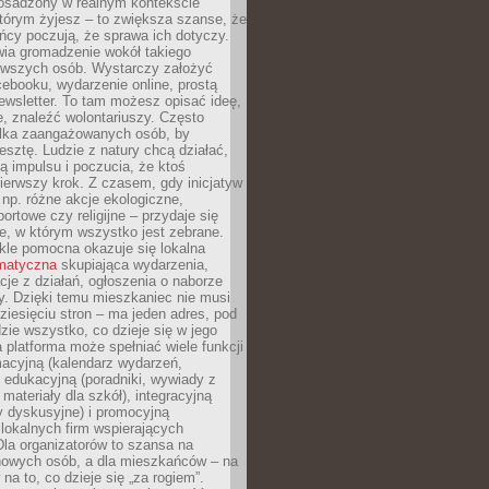
 osadzony w realnym kontekście
tórym żyjesz – to zwiększa szanse, że
ńcy poczują, że sprawa ich dotyczy.
twia gromadzenie wokół takiego
rwszych osób. Wystarczy założyć
ebooku, wydarzenie online, prostą
ewsletter. To tam możesz opisać ideę,
e, znaleźć wolontariuszy. Często
ilka zaangażowanych osób, by
resztę. Ludzie z natury chcą działać,
ją impulsu i poczucia, że ktoś
pierwszy krok. Z czasem, gdy inicjatyw
– np. różne akcje ekologiczne,
portowe czy religijne – przydaje się
e, w którym wszystko jest zebrane.
kle pomocna okazuje się lokalna
ematyczna
skupiająca wydarzenia,
acje z działań, ogłoszenia o naborze
y. Dzięki temu mieszkaniec nie musi
ziesięciu stron – ma jeden adres, pod
zie wszystko, co dzieje się w jego
a platforma może spełniać wiele funkcji
macyjną (kalendarz wydarzeń,
, edukacyjną (poradniki, wywiady z
 materiały dla szkół), integracyjną
y dyskusyjne) i promocyjną
 lokalnych firm wspierających
 Dla organizatorów to szansa na
 nowych osób, a dla mieszkańców – na
na to, co dzieje się „za rogiem”.