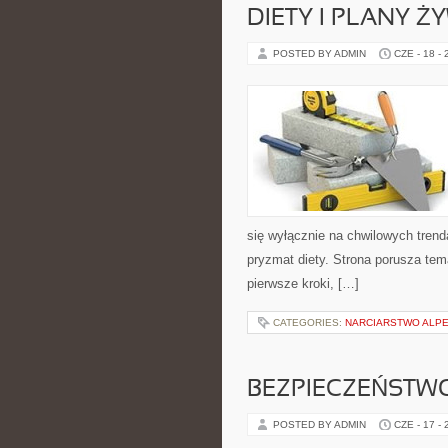
DIETY I PLANY Ż
POSTED BY ADMIN
CZE - 18 -
się wyłącznie na chwilowych trend
pryzmat diety. Strona porusza te
pierwsze kroki, […]
CATEGORIES:
NARCIARSTWO ALPE
BEZPIECZEŃSTWO
POSTED BY ADMIN
CZE - 17 -