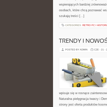
wspierających bardziej zrównoważo
osobach, które chcą poznawać ws
szukają treści […]
CATEGORIES:
RETRO PC I HISTOR
TRENDY I NOWOŚ
POSTED BY ADMIN
CZE - 21 -
wpisuje się w rosnące zaintereso
Naturalna pielęgnacja twarzy i 
strony jest oferta produktów kos