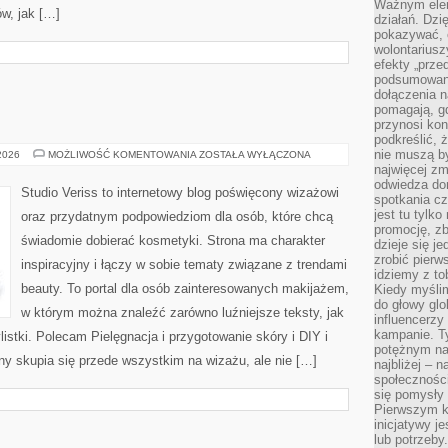
Ważnym elem
w, jak […]
działań. Dzi
pokazywać, c
wolontariusz
efekty „przed”
podsumowani
dołączenia n
pomagają, g
przynosi kon
podkreślić, 
nie muszą b
MAKIJAŻ
 2026
MOŻLIWOŚĆ KOMENTOWANIA
ZOSTAŁA WYŁĄCZONA
GWIAZD
najwięcej zm
odwiedza dom
Studio Veriss to internetowy blog poświęcony wizażowi
spotkania cz
jest tu tylk
oraz przydatnym podpowiedziom dla osób, które chcą
promocję, z
świadomie dobierać kosmetyki. Strona ma charakter
dzieje się j
zrobić pierw
inspiracyjny i łączy w sobie tematy związane z trendami
idziemy z to
beauty. To portal dla osób zainteresowanych makijażem,
Kiedy myślim
do głowy glo
w którym można znaleźć zarówno luźniejsze teksty, jak
influencerzy
kampanie. T
istki. Polecam Pielęgnacja i przygotowanie skóry i DIY i
potężnym na
ny skupia się przede wszystkim na wizażu, ale nie […]
najbliżej – n
społeczności
się pomysły n
Pierwszym k
inicjatywy j
lub potrzeby