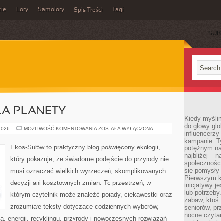
rie
Loty
Samoloty
Tagi
Spis Treści
SUB
LA PLANETY
Kiedy myślim
do głowy glo
TECHNOLOGIE
 2026
MOŻLIWOŚĆ KOMENTOWANIA
ZOSTAŁA WYŁĄCZONA
influencerzy
DLA
PLANETY
kampanie. T
Ekos-Sułów to praktyczny blog poświęcony ekologii,
potężnym na
najbliżej – n
który pokazuje, że świadome podejście do przyrody nie
społeczności
się pomysły n
musi oznaczać wielkich wyrzeczeń, skomplikowanych
Pierwszym k
decyzji ani kosztownych zmian. To przestrzeń, w
inicjatywy j
lub potrzeby
którym czytelnik może znaleźć porady, ciekawostki oraz
zabaw, ktoś 
zrozumiałe teksty dotyczące codziennych wyborów,
seniorów, pr
nocne czyta
, energii, recyklingu, przyrody i nowoczesnych rozwiązań