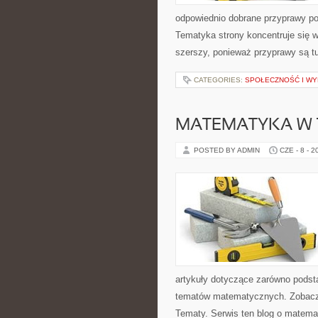
odpowiednio dobrane przyprawy pot
Tematyka strony koncentruje się wo
szerszy, ponieważ przyprawy są t
CATEGORIES:
SPOŁECZNOŚĆ I WY
MATEMATYKA W T
POSTED BY ADMIN
CZE - 8 - 2
artykuły dotyczące zarówno podst
tematów matematycznych. Zobacz
Tematy. Serwis ten blog o matemat