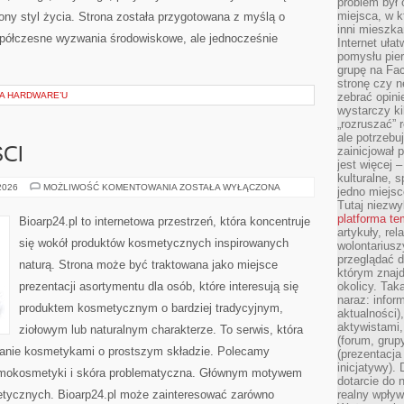
problem był
miejsca, w k
ny styl życia. Strona została przygotowana z myślą o
inni mieszka
półczesne wyzwania środowiskowe, ale jednocześnie
Internet uła
pomysłu pie
grupę na Fac
stronę czy n
IA HARDWARE’U
zebrać opini
wystarczy k
„rozruszać” 
ale potrzebu
zainicjował 
CI
jest więcej 
kulturalne, s
TRENDY
 2026
MOŻLIWOŚĆ KOMENTOWANIA
ZOSTAŁA WYŁĄCZONA
jedno miejsc
I
Tutaj niezwy
NOWOŚCI
platforma t
Bioarp24.pl to internetowa przestrzeń, która koncentruje
artykuły, rel
się wokół produktów kosmetycznych inspirowanych
wolontariusz
przeglądać d
naturą. Strona może być traktowana jako miejsce
którym znajd
prezentacji asortymentu dla osób, które interesują się
okolicy. Tak
naraz: infor
produktem kosmetycznym o bardziej tradycyjnym,
aktualności)
aktywistami,
ziołowym lub naturalnym charakterze. To serwis, która
(forum, grup
wanie kosmetykami o prostszym składzie. Polecamy
(prezentacja
inicjatywy).
Dermokosmetyki i skóra problematyczna. Głównym motywem
dotarcie do
metycznych. Bioarp24.pl może zainteresować zarówno
realny wpływ 