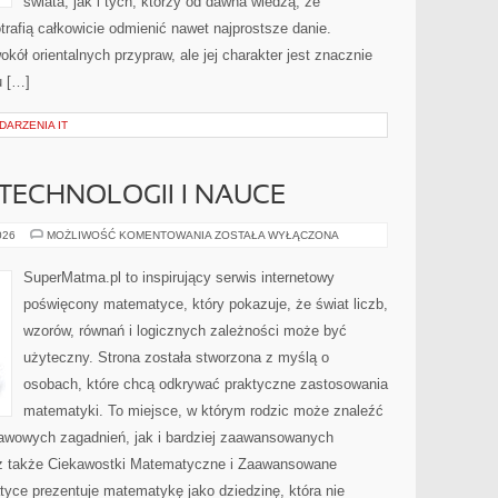
świata, jak i tych, którzy od dawna wiedzą, że
rafią całkowicie odmienić nawet najprostsze danie.
kół orientalnych przypraw, ale jej charakter jest znacznie
u […]
DARZENIA IT
ECHNOLOGII I NAUCE
MATEMATYKA
026
MOŻLIWOŚĆ KOMENTOWANIA
ZOSTAŁA WYŁĄCZONA
W
TECHNOLOGII
I
SuperMatma.pl to inspirujący serwis internetowy
NAUCE
poświęcony matematyce, który pokazuje, że świat liczb,
wzorów, równań i logicznych zależności może być
użyteczny. Strona została stworzona z myślą o
osobach, które chcą odkrywać praktyczne zastosowania
matematyki. To miejsce, w którym rodzic może znaleźć
awowych zagadnień, jak i bardziej zaawansowanych
 także Ciekawostki Matematyczne i Zaawansowane
yce prezentuje matematykę jako dziedzinę, która nie