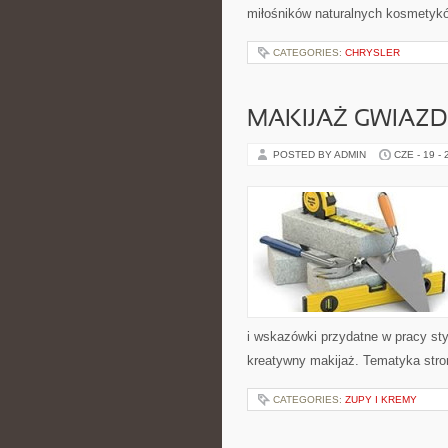
miłośników naturalnych kosmetykó
CATEGORIES:
CHRYSLER
MAKIJAŻ GWIAZD
POSTED BY ADMIN
CZE - 19 -
i wskazówki przydatne w pracy styl
kreatywny makijaż. Tematyka stro
CATEGORIES:
ZUPY I KREMY