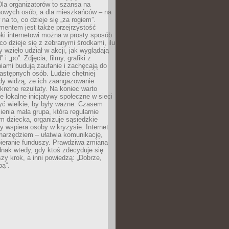
 Dla organizatorów to szansa na
 nowych osób, a dla mieszkańców – na
na to, co dzieje się „za rogiem”.
entem jest także przejrzystość
ęki internetowi można w prosty sposób
o dzieje się z zebranymi środkami, ilu
y wzięło udział w akcji, jak wyglądają
 i „po”. Zdjęcia, filmy, grafiki z
ami budują zaufanie i zachęcają do
astępnych osób. Ludzie chętniej
dy widzą, że ich zaangażowanie
kretne rezultaty. Na koniec warto
że lokalne inicjatywy społeczne w sieci
yć wielkie, by były ważne. Czasem
ienia mała grupa, która regularnie
 dziecka, organizuje sąsiedzkie
y wspiera osoby w kryzysie. Internet
o narzędziem – ułatwia komunikację,
bieranie funduszy. Prawdziwa zmiana
ednak wtedy, gdy ktoś zdecyduje się
szy krok, a inni powiedzą: „Dobrze,
bą”.