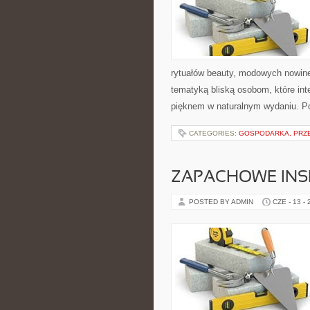
rytuałów beauty, modowych nowinek
tematyką bliską osobom, które int
pięknem w naturalnym wydaniu. Po
CATEGORIES:
GOSPODARKA, PRZ
ZAPACHOWE INS
POSTED BY ADMIN
CZE - 13 -