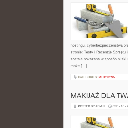
hostingu, cyberbezpieczeństwa or
stronie: Testy i Recenzje Sprzętu 
zostaje pokazana w sposób bliski
może […]
CATEGORIES:
MEDYCYNA
MAKIJAŻ DLA TW
POSTED BY ADMIN
CZE - 16 -