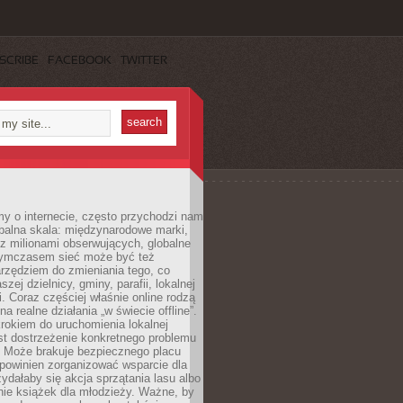
SCRIBE
FACEBOOK
TWITTER
y o internecie, często przychodzi nam
balna skala: międzynarodowe marki,
 z milionami obserwujących, globalne
ymczasem sieć może być też
rzędziem do zmieniania tego, co
aszej dzielnicy, gminy, parafii, lokalnej
. Coraz częściej właśnie online rodzą
a realne działania „w świecie offline”.
rokiem do uruchomienia lokalnej
est dostrzeżenie konkretnego problemu
. Może brakuje bezpiecznego placu
powinien zorganizować wsparcie dla
zydałaby się akcja sprzątania lasu albo
nie książek dla młodzieży. Ważne, by