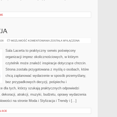
IE
CJA
MODA
026
MOŻLIWOŚĆ KOMENTOWANIA
ZOSTAŁA WYŁĄCZONA
I
STYLIZACJA
Sala Lacerta to praktyczny serwis poświęcony
organizacji imprez okolicznościowych, w którym
czytelnik może znaleźć inspiracje dotyczące chrzcin.
Strona została przygotowana z myślą o osobach, które
chcą zaplanować wydarzenie w sposób przemyślany,
bez przypadkowych decyzji, pośpiechu i
e dla tych, którzy szukają praktycznych odpowiedzi
dekoracji, atrakcji, muzyki, budżetu, oprawy wydarzenia
owości na stronie Moda i Stylizacja i Trendy i […]
OLSCE