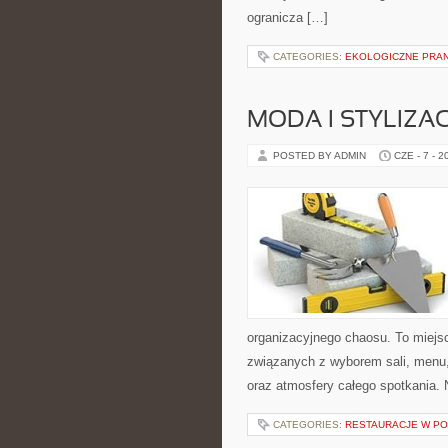
ogranicza […]
CATEGORIES:
EKOLOGICZNE PRAN
MODA I STYLIZA
POSTED BY ADMIN
CZE - 7 - 2
organizacyjnego chaosu. To miejsc
związanych z wyborem sali, menu, 
oraz atmosfery całego spotkania. N
CATEGORIES:
RESTAURACJE W P