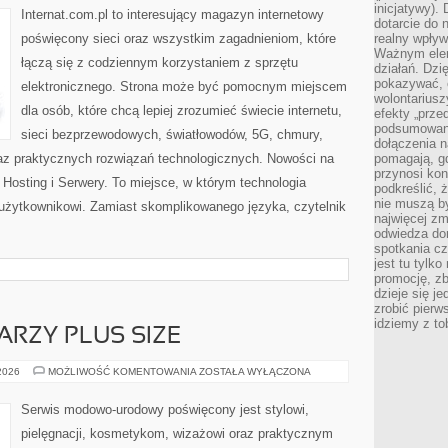
inicjatywy).
Internat.com.pl to interesujący magazyn internetowy
dotarcie do
poświęcony sieci oraz wszystkim zagadnieniom, które
realny wpływ 
Ważnym elem
łączą się z codziennym korzystaniem z sprzętu
działań. Dzi
pokazywać, c
elektronicznego. Strona może być pomocnym miejscem
wolontariusz
dla osób, które chcą lepiej zrozumieć świecie internetu,
efekty „przed”
podsumowani
sieci bezprzewodowych, światłowodów, 5G, chmury,
dołączenia n
az praktycznych rozwiązań technologicznych. Nowości na
pomagają, g
przynosi kon
i Hosting i Serwery. To miejsce, w którym technologia
podkreślić, 
nie muszą b
 użytkownikowi. Zamiast skomplikowanego języka, czytelnik
najwięcej zm
odwiedza dom
spotkania cz
jest tu tylk
promocję, z
dzieje się j
zrobić pierw
idziemy z to
ARZY PLUS SIZE
MAKIJAŻ
 2026
MOŻLIWOŚĆ KOMENTOWANIA
ZOSTAŁA WYŁĄCZONA
DLA
TWARZY
PLUS
Serwis modowo-urodowy poświęcony jest stylowi,
SIZE
pielęgnacji, kosmetykom, wizażowi oraz praktycznym