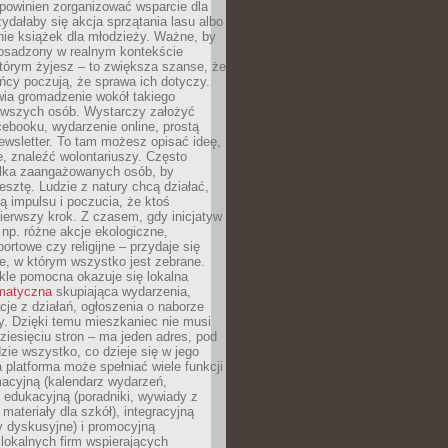
powinien zorganizować wsparcie dla
zydałaby się akcja sprzątania lasu albo
nie książek dla młodzieży. Ważne, by
 osadzony w realnym kontekście
tórym żyjesz – to zwiększa szanse, że
ńcy poczują, że sprawa ich dotyczy.
twia gromadzenie wokół takiego
rwszych osób. Wystarczy założyć
ebooku, wydarzenie online, prostą
ewsletter. To tam możesz opisać ideę,
e, znaleźć wolontariuszy. Często
ilka zaangażowanych osób, by
resztę. Ludzie z natury chcą działać,
ją impulsu i poczucia, że ktoś
pierwszy krok. Z czasem, gdy inicjatyw
– np. różne akcje ekologiczne,
portowe czy religijne – przydaje się
e, w którym wszystko jest zebrane.
kle pomocna okazuje się lokalna
ematyczna
skupiająca wydarzenia,
acje z działań, ogłoszenia o naborze
y. Dzięki temu mieszkaniec nie musi
ziesięciu stron – ma jeden adres, pod
zie wszystko, co dzieje się w jego
a platforma może spełniać wiele funkcji
macyjną (kalendarz wydarzeń,
, edukacyjną (poradniki, wywiady z
 materiały dla szkół), integracyjną
y dyskusyjne) i promocyjną
 lokalnych firm wspierających