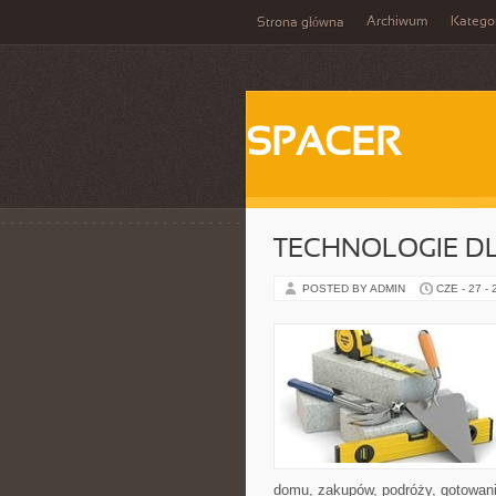
Archiwum
Katego
Strona główna
SPACER
TECHNOLOGIE D
POSTED BY ADMIN
CZE - 27 -
domu, zakupów, podróży, gotowania