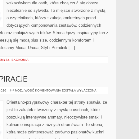
wskazówkom dla osób, które chcą czuć się dobrze
niezależnie od sylwetki. To miejsce stworzone z myślą
o czytelnikach, którzy szukają konkretnych porad
dotyczących komponowania zestawów, codziennych
 oraz makijażowych trików. Strona łączy inspiracyjny ton z
eresują się modą plus size, codziennym komfortem i
lecamy Moda, Uroda, Styl i Poradnik […]
EMYSŁ, EKONOMIA
PIRACJE
ZAPACHOWE
 2026
MOŻLIWOŚĆ KOMENTOWANIA
ZOSTAŁA WYŁĄCZONA
INSPIRACJE
Orientalno-przyprawowy charakter tej strony sprawia, że
jest to zakątek stworzony z myślą o osobach, które
poszukują intensywne aromaty, nieoczywiste smaki i
kulinarne inspiracje z różnych stron świata. To strona,
która może zainteresować zarówno pasjonatów kuchni