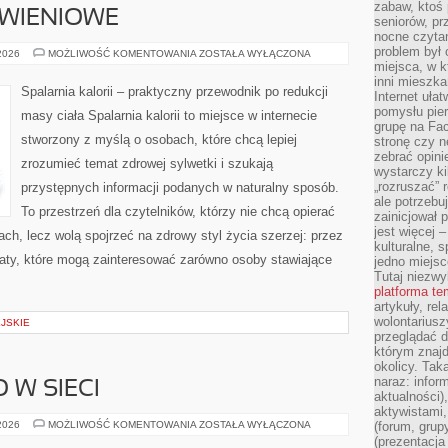
zabaw, ktoś 
YWIENIOWE
seniorów, pr
nocne czyta
problem był
DIETY
 2026
MOŻLIWOŚĆ KOMENTOWANIA
ZOSTAŁA WYŁĄCZONA
I
miejsca, w k
PLANY
inni mieszka
ŻYWIENIOWE
Spalarnia kalorii – praktyczny przewodnik po redukcji
Internet uła
pomysłu pie
masy ciała Spalarnia kalorii to miejsce w internecie
grupę na Fac
stworzony z myślą o osobach, które chcą lepiej
stronę czy n
zebrać opini
zrozumieć temat zdrowej sylwetki i szukają
wystarczy k
„rozruszać” 
przystępnych informacji podanych w naturalny sposób.
ale potrzebu
To przestrzeń dla czytelników, którzy nie chcą opierać
zainicjował 
jest więcej 
ach, lecz wolą spojrzeć na zdrowy styl życia szerzej: przez
kulturalne, s
maty, które mogą zainteresować zarówno osoby stawiające
jedno miejsc
Tutaj niezwy
platforma t
artykuły, rel
wolontariusz
JSKIE
przeglądać d
którym znajd
okolicy. Tak
naraz: infor
 W SIECI
aktualności)
aktywistami,
BEZPIECZEŃSTWO
 2026
MOŻLIWOŚĆ KOMENTOWANIA
ZOSTAŁA WYŁĄCZONA
(forum, grup
W
(prezentacja
SIECI