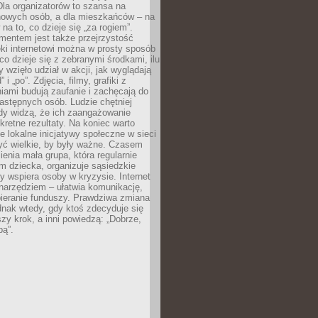
 Dla organizatorów to szansa na
 nowych osób, a dla mieszkańców – na
na to, co dzieje się „za rogiem”.
entem jest także przejrzystość
ęki internetowi można w prosty sposób
o dzieje się z zebranymi środkami, ilu
y wzięło udział w akcji, jak wyglądają
 i „po”. Zdjęcia, filmy, grafiki z
ami budują zaufanie i zachęcają do
astępnych osób. Ludzie chętniej
dy widzą, że ich zaangażowanie
kretne rezultaty. Na koniec warto
że lokalne inicjatywy społeczne w sieci
yć wielkie, by były ważne. Czasem
ienia mała grupa, która regularnie
 dziecka, organizuje sąsiedzkie
y wspiera osoby w kryzysie. Internet
o narzędziem – ułatwia komunikację,
bieranie funduszy. Prawdziwa zmiana
ednak wtedy, gdy ktoś zdecyduje się
szy krok, a inni powiedzą: „Dobrze,
bą”.