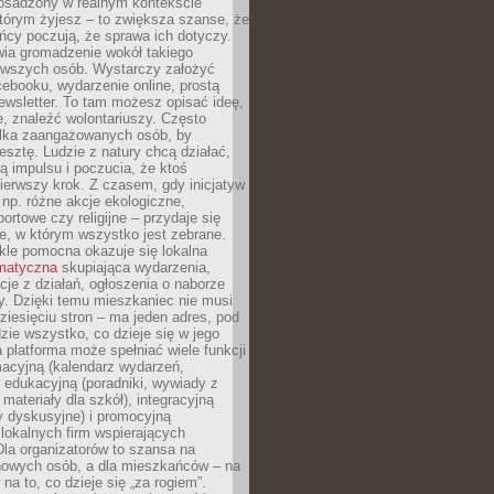
 osadzony w realnym kontekście
tórym żyjesz – to zwiększa szanse, że
ńcy poczują, że sprawa ich dotyczy.
twia gromadzenie wokół takiego
rwszych osób. Wystarczy założyć
ebooku, wydarzenie online, prostą
ewsletter. To tam możesz opisać ideę,
e, znaleźć wolontariuszy. Często
ilka zaangażowanych osób, by
resztę. Ludzie z natury chcą działać,
ją impulsu i poczucia, że ktoś
pierwszy krok. Z czasem, gdy inicjatyw
– np. różne akcje ekologiczne,
portowe czy religijne – przydaje się
e, w którym wszystko jest zebrane.
kle pomocna okazuje się lokalna
ematyczna
skupiająca wydarzenia,
acje z działań, ogłoszenia o naborze
y. Dzięki temu mieszkaniec nie musi
ziesięciu stron – ma jeden adres, pod
zie wszystko, co dzieje się w jego
a platforma może spełniać wiele funkcji
macyjną (kalendarz wydarzeń,
, edukacyjną (poradniki, wywiady z
 materiały dla szkół), integracyjną
y dyskusyjne) i promocyjną
 lokalnych firm wspierających
 Dla organizatorów to szansa na
 nowych osób, a dla mieszkańców – na
na to, co dzieje się „za rogiem”.