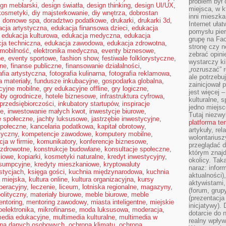
problem był
ign meblarski
,
design światła
,
design thinking
,
design UI/UX
,
miejsca, w k
kosmetyki
,
diy majsterkowanie
,
diy wnętrza
,
dobrostan
inni mieszka
,
domowe spa
,
doradztwo podatkowe
,
drukarki
,
drukarki 3d
,
Internet uła
cja artystyczna
,
edukacja finansowa dzieci
,
edukacja
pomysłu pie
,
edukacja kulturowa
,
edukacja medyczna
,
edukacja
grupę na Fac
ja techniczna
,
edukacja zawodowa
,
edukacja zdrowotna
,
stronę czy n
omobilność
,
elektronika medyczna
,
eventy biznesowe
,
zebrać opini
ne
,
eventy sportowe
,
fashion show
,
festiwale folklorystyczne
,
wystarczy k
jne
,
finanse publiczne
,
finansowanie działalności
,
„rozruszać” 
afia artystyczna
,
fotografia kulinarna
,
fotografia reklamowa
,
ale potrzebu
a materiały
,
fundusze inkubacyjne
,
gospodarka globalna
,
zainicjował 
cyjne mobilne
,
gry edukacyjne offline
,
gry logiczne
,
jest więcej 
by ogrodnicze
,
hotele biznesowe
,
infrastruktura cyfrowa
,
kulturalne, s
 przedsiębiorczości
,
inkubatory startupów
,
inspiracje
jedno miejsc
ne
,
inwestowanie małych kwot
,
inwestycje biurowe
,
Tutaj niezwy
e społeczne
,
jachty luksusowe
,
jastrzębie inwestycyjne
,
platforma t
połeczne
,
kancelaria podatkowa
,
kapitał obrotowy
,
artykuły, rel
tyczny
,
kompetencje zawodowe
,
komputery mobilne
,
wolontariusz
ja w firmie
,
komunikatory
,
konferencje biznesowe
,
przeglądać d
 zdrowotne
,
konstrukcje budowlane
,
konsultacje społeczne
,
którym znajd
ciowe
,
kopiarki
,
kosmetyki naturalne
,
kredyt inwestycyjny
,
okolicy. Tak
nsumpcyjne
,
kredyty mieszkaniowe
,
kryptowaluty
naraz: infor
stycjach
,
księga gości
,
kuchnia międzynarodowa
,
kuchnia
aktualności)
a miejska
,
kultura online
,
kultura organizacyjna
,
kursy
aktywistami,
peracyjny
,
leczenie
,
liceum
,
lotniska regionalne
,
magazyny
,
(forum, grup
olityczny
,
materiały biurowe
,
meble biurowe
,
meble
(prezentacja
ntoring
,
mentoring zawodowy
,
miasta inteligentne
,
miejskie
inicjatywy).
oelektronika
,
mikrofinanse
,
moda luksusowa
,
moderacja
,
dotarcie do
media edukacyjne
,
multimedia kulturalne
,
multimedia w
realny wpływ 
ona danych osobowych
,
ochrona klimatu
,
ochrona