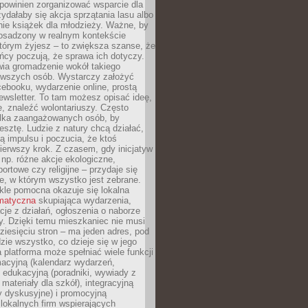
powinien zorganizować wsparcie dla
zydałaby się akcja sprzątania lasu albo
nie książek dla młodzieży. Ważne, by
 osadzony w realnym kontekście
tórym żyjesz – to zwiększa szanse, że
ńcy poczują, że sprawa ich dotyczy.
twia gromadzenie wokół takiego
rwszych osób. Wystarczy założyć
ebooku, wydarzenie online, prostą
ewsletter. To tam możesz opisać ideę,
e, znaleźć wolontariuszy. Często
ilka zaangażowanych osób, by
resztę. Ludzie z natury chcą działać,
ją impulsu i poczucia, że ktoś
pierwszy krok. Z czasem, gdy inicjatyw
– np. różne akcje ekologiczne,
portowe czy religijne – przydaje się
e, w którym wszystko jest zebrane.
kle pomocna okazuje się lokalna
ematyczna
skupiająca wydarzenia,
acje z działań, ogłoszenia o naborze
y. Dzięki temu mieszkaniec nie musi
ziesięciu stron – ma jeden adres, pod
zie wszystko, co dzieje się w jego
a platforma może spełniać wiele funkcji
macyjną (kalendarz wydarzeń,
, edukacyjną (poradniki, wywiady z
 materiały dla szkół), integracyjną
y dyskusyjne) i promocyjną
 lokalnych firm wspierających