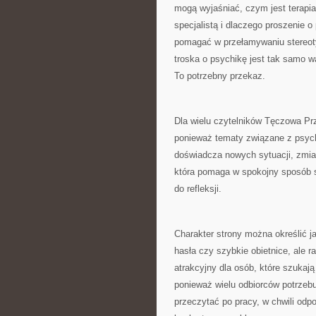
mogą wyjaśniać, czym jest terapia
specjalistą i dlaczego proszenie 
pomagać w przełamywaniu stereoty
troska o psychikę jest tak samo w
To potrzebny przekaz.
Dla wielu czytelników Tęczowa Pr
ponieważ tematy związane z psych
doświadcza nowych sytuacji, zmian
która pomaga w spokojny sposób 
do refleksji.
Charakter strony można określić ja
hasła czy szybkie obietnice, ale 
atrakcyjny dla osób, które szukają
ponieważ wielu odbiorców potrzebu
przeczytać po pracy, w chwili odp