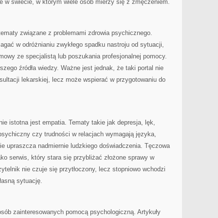
ne w świecie, w którym wiele osób mierzy się z zmęczeniem.
tematy związane z problemami zdrowia psychicznego.
ać w odróżnianiu zwykłego spadku nastroju od sytuacji,
mowy ze specjalistą lub poszukania profesjonalnej pomocy.
szego źródła wiedzy. Ważne jest jednak, że taki portal nie
nsultacji lekarskiej, lecz może wspierać w przygotowaniu do
e istotna jest empatia. Tematy takie jak depresja, lęk,
psychiczny czy trudności w relacjach wymagają języka,
 nie upraszcza nadmiernie ludzkiego doświadczenia. Tęczowa
o serwis, który stara się przybliżać złożone sprawy w
ytelnik nie czuje się przytłoczony, lecz stopniowo wchodzi
łasną sytuację.
 osób zainteresowanych pomocą psychologiczną. Artykuły