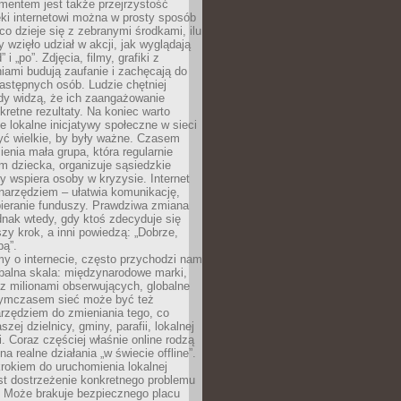
entem jest także przejrzystość
ęki internetowi można w prosty sposób
o dzieje się z zebranymi środkami, ilu
y wzięło udział w akcji, jak wyglądają
 i „po”. Zdjęcia, filmy, grafiki z
ami budują zaufanie i zachęcają do
astępnych osób. Ludzie chętniej
dy widzą, że ich zaangażowanie
kretne rezultaty. Na koniec warto
że lokalne inicjatywy społeczne w sieci
yć wielkie, by były ważne. Czasem
ienia mała grupa, która regularnie
 dziecka, organizuje sąsiedzkie
y wspiera osoby w kryzysie. Internet
o narzędziem – ułatwia komunikację,
bieranie funduszy. Prawdziwa zmiana
ednak wtedy, gdy ktoś zdecyduje się
szy krok, a inni powiedzą: „Dobrze,
bą”.
y o internecie, często przychodzi nam
balna skala: międzynarodowe marki,
 z milionami obserwujących, globalne
ymczasem sieć może być też
rzędziem do zmieniania tego, co
aszej dzielnicy, gminy, parafii, lokalnej
. Coraz częściej właśnie online rodzą
a realne działania „w świecie offline”.
rokiem do uruchomienia lokalnej
est dostrzeżenie konkretnego problemu
. Może brakuje bezpiecznego placu