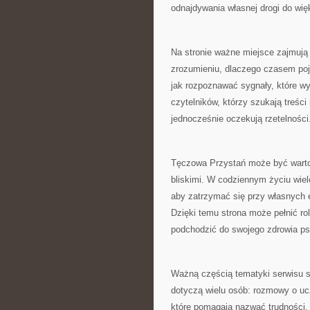
odnajdywania własnej drogi do wi
Na stronie ważne miejsce zajmują
zrozumieniu, dlaczego czasem poja
jak rozpoznawać sygnały, które wy
czytelników, którzy szukają treśc
jednocześnie oczekują rzetelności
Tęczowa Przystań może być warto
bliskimi. W codziennym życiu wiel
aby zatrzymać się przy własnych 
Dzięki temu strona może pełnić rol
podchodzić do swojego zdrowia p
Ważną częścią tematyki serwisu s
dotyczą wielu osób: rozmowy o ucz
które pomagają nazwać trudności. 