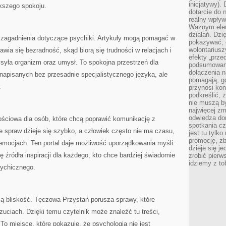
inicjatywy).
ększego spokoju.
dotarcie do
realny wpływ 
Ważnym elem
działań. Dzi
 zagadnienia dotyczące psychiki. Artykuły mogą pomagać w
pokazywać, c
wolontariusz
wia się bezradność, skąd biorą się trudności w relacjach i
efekty „przed”
syła organizm oraz umysł. To spokojna przestrzeń dla
podsumowani
dołączenia n
i napisanych bez przesadnie specjalistycznego języka, ale
pomagają, g
.
przynosi kon
podkreślić, 
nie muszą b
najwięcej zm
odwiedza dom
ściowa dla osób, które chcą poprawić komunikację z
spotkania cz
e spraw dzieje się szybko, a człowiek często nie ma czasu,
jest tu tylk
promocję, z
emocjach. Ten portal daje możliwość uporządkowania myśli.
dzieje się j
ę źródła inspiracji dla każdego, kto chce bardziej świadomie
zrobić pierw
idziemy z to
sychicznego.
ą bliskość. Tęczowa Przystań porusza sprawy, które
uciach. Dzięki temu czytelnik może znaleźć tu treści,
To miejsce, które pokazuje, że psychologia nie jest