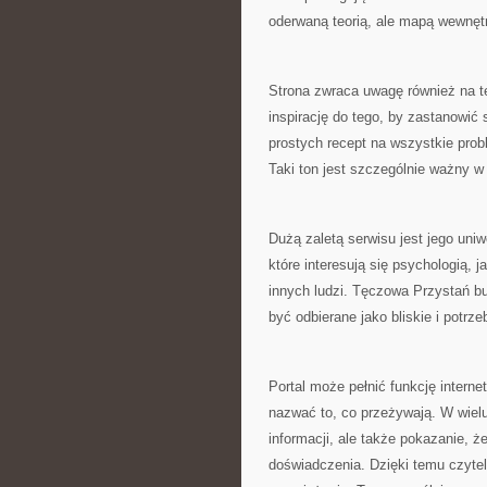
oderwaną teorią, ale mapą wewnę
Strona zwraca uwagę również na t
inspirację do tego, by zastanowić
prostych recept na wszystkie pro
Taki ton jest szczególnie ważny w
Dużą zaletą serwisu jest jego un
które interesują się psychologią, j
innych ludzi. Tęczowa Przystań bu
być odbierane jako bliskie i potrze
Portal może pełnić funkcję interne
nazwać to, co przeżywają. W wielu
informacji, ale także pokazanie, 
doświadczenia. Dzięki temu czyte