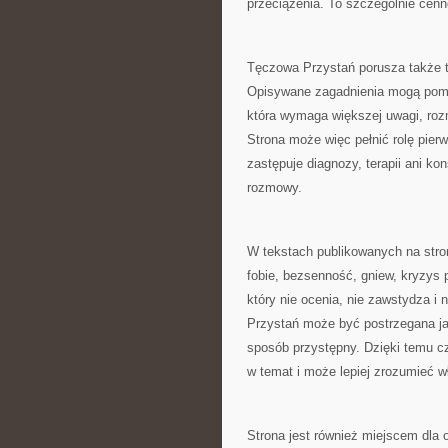
przeciążenia. To szczególnie cen
Tęczowa Przystań porusza także 
Opisywane zagadnienia mogą pomag
która wymaga większej uwagi, roz
Strona może więc pełnić rolę pierw
zastępuje diagnozy, terapii ani ko
rozmowy.
W tekstach publikowanych na stroni
fobie, bezsenność, gniew, kryzys 
który nie ocenia, nie zawstydza i
Przystań może być postrzegana jak
sposób przystępny. Dzięki temu cz
w temat i może lepiej zrozumieć w
Strona jest również miejscem dla