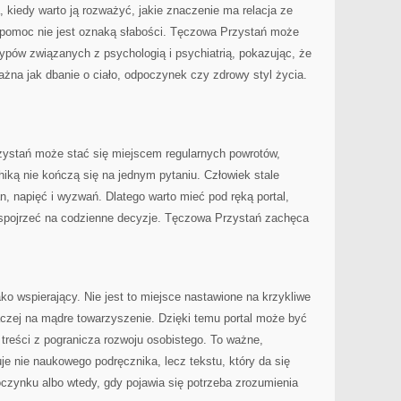
, kiedy warto ją rozważyć, jakie znaczenie ma relacja ze
o pomoc nie jest oznaką słabości. Tęczowa Przystań może
pów związanych z psychologią i psychiatrią, pokazując, że
ażna jak dbanie o ciało, odpoczynek czy zdrowy styl życia.
zystań może stać się miejscem regularnych powrotów,
iką nie kończą się na jednym pytaniu. Człowiek stale
, napięć i wyzwań. Dlatego warto mieć pod ręką portal,
spojrzeć na codzienne decyzje. Tęczowa Przystań zachęca
ko wspierający. Nie jest to miejsce nastawione na krzykliwe
raczej na mądre towarzyszenie. Dzięki temu portal może być
 treści z pogranicza rozwoju osobistego. To ważne,
je nie naukowego podręcznika, lecz tekstu, który da się
oczynku albo wtedy, gdy pojawia się potrzeba zrozumienia