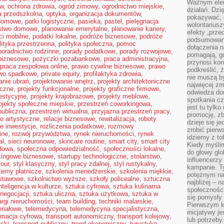
Ważnym elem
ów
,
ochrona zdrowia
,
ogród zimowy
,
ogrodnictwo miejskie
,
działań. Dzi
a przedszkolna
,
optyka
,
organizacja dokumentów
,
pokazywać, c
domowe
,
parki logistyczne
,
pasieka
,
pastel
,
pielęgnacja
wolontariusz
stwo domowe
,
planowanie emerytalne
,
planowanie kariery
,
efekty „przed”
ci mobilne
,
podatki lokalne
,
podróże biznesowe
,
podróże
podsumowani
lityka przestrzenna
,
polityka społeczna
,
pomoc
dołączenia n
poradnictwo rodzinne
,
porady podatkowe
,
porady rozwojowe
,
pomagają, g
biznesowe
,
pożyczki pozabankowe
,
praca administracyjna
,
przynosi kon
praca zespołowa online
,
prawo cywilne biznesowe
,
prawo
podkreślić, 
wo spadkowe
,
private equity
,
profilaktyka zdrowia
,
nie muszą b
anie ubrań
,
projektowanie wnętrz
,
projekty architektoniczne
najwięcej zm
eczne
,
projekty funkcjonalne
,
projekty graficzne firmowe
,
odwiedza dom
estycyjne
,
projekty krajobrazowe
,
projekty meblowe
,
spotkania cz
ojekty społeczne miejskie
,
przestrzeń coworkingowa
,
jest tu tylk
publiczna
,
przestrzeń wirtualna
,
przyjazna przestrzeń pracy
,
promocję, z
ło artystyczne
,
relacje biznesowe
,
rewitalizacja
,
roboty
dzieje się j
e inwestycje
,
rozliczenia podatkowe
,
rozmowy
zrobić pierw
ine
,
rozwój przywództwa
,
rynek nieruchomości
,
rynek
idziemy z to
al
,
sieci neuronowe
,
skincare routine
,
smart city
,
smart city
Kiedy myślim
dowa
,
społeczna odpowiedzialność
,
społeczności lokalne
,
do głowy glo
kingowe biznesowe
,
startupy technologiczne
,
stolarstwo
,
influencerzy
mour
,
styl klasyczny
,
styl pracy zdalnej
,
styl rustykalny
,
kampanie. T
temy płatnicze
,
szkolenia menedżerskie
,
szkolenia miękkie
,
potężnym na
dstawowe
,
szkolnictwo wyższe
,
szkoły policealne
,
sztuczna
najbliżej – n
nteligencja w kulturze
,
sztuka cyfrowa
,
sztuka kulinarna
społeczności
negocjacji
,
sztuka uliczna
,
sztuka użytkowa
,
sztuka w
się pomysły n
argi nieruchomości
,
team building
,
techniki malarskie
,
Pierwszym k
eriałowe
,
telemedycyna
,
telemedycyna specjalistyczna
,
inicjatywy j
rmacja cyfrowa
,
transport autonomiczny
,
transport kolejowy
,
lub potrzeby
jski
,
transport publiczny
,
trend ekonomiczny
,
turystyka