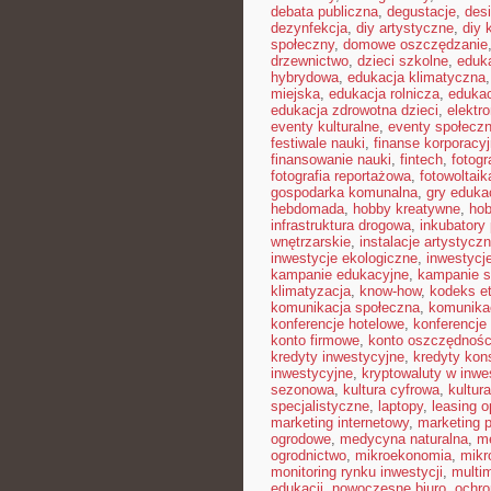
debata publiczna
,
degustacje
,
des
dezynfekcja
,
diy artystyczne
,
diy 
społeczny
,
domowe oszczędzanie
drzewnictwo
,
dzieci szkolne
,
eduka
hybrydowa
,
edukacja klimatyczna
miejska
,
edukacja rolnicza
,
edukac
edukacja zdrowotna dzieci
,
elektr
eventy kulturalne
,
eventy społecz
festiwale nauki
,
finanse korporacy
finansowanie nauki
,
fintech
,
fotogr
fotografia reportażowa
,
fotowoltaik
gospodarka komunalna
,
gry eduka
hebdomada
,
hobby kreatywne
,
hob
infrastruktura drogowa
,
inkubatory
wnętrzarskie
,
instalacje artystycz
inwestycje ekologiczne
,
inwestycj
kampanie edukacyjne
,
kampanie s
klimatyzacja
,
know-how
,
kodeks e
komunikacja społeczna
,
komunikac
konferencje hotelowe
,
konferencje
konto firmowe
,
konto oszczędnoś
kredyty inwestycyjne
,
kredyty ko
inwestycyjne
,
kryptowaluty w inwe
sezonowa
,
kultura cyfrowa
,
kultur
specjalistyczne
,
laptopy
,
leasing o
marketing internetowy
,
marketing p
ogrodowe
,
medycyna naturalna
,
me
ogrodnictwo
,
mikroekonomia
,
mikr
monitoring rynku inwestycji
,
multi
edukacji
,
nowoczesne biuro
,
ochr