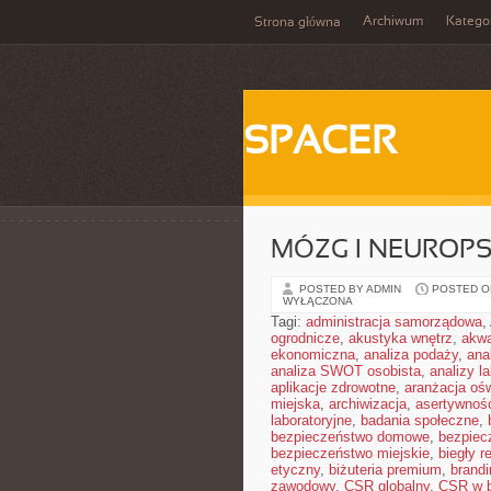
Archiwum
Katego
Strona główna
SPACER
MÓZG I NEUROP
POSTED BY ADMIN
POSTED ON
WYŁĄCZONA
Tagi:
administracja samorządowa
,
ogrodnicze
,
akustyka wnętrz
,
akwa
ekonomiczna
,
analiza podaży
,
ana
analiza SWOT osobista
,
analizy l
aplikacje zdrowotne
,
aranżacja ośw
miejska
,
archiwizacja
,
asertywnoś
laboratoryjne
,
badania społeczne
,
bezpieczeństwo domowe
,
bezpiec
bezpieczeństwo miejskie
,
biegły r
etyczny
,
biżuteria premium
,
brandi
zawodowy
,
CSR globalny
,
CSR w b