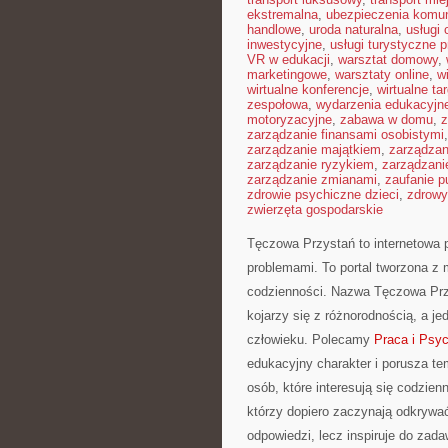
ekstremalna
,
ubezpieczenia komu
handlowe
,
uroda naturalna
,
usługi
inwestycyjne
,
usługi turystyczne 
VR w edukacji
,
warsztat domowy
,
marketingowe
,
warsztaty online
,
w
wirtualne konferencje
,
wirtualne tar
zespołowa
,
wydarzenia edukacyjn
motoryzacyjne
,
zabawa w domu
,
z
zarządzanie finansami osobistymi
zarządzanie majątkiem
,
zarządza
zarządzanie ryzykiem
,
zarządzani
zarządzanie zmianami
,
zaufanie p
zdrowie psychiczne dzieci
,
zdrowy
zwierzęta gospodarskie
Tęczowa Przystań to internetowa p
problemami. To portal tworzona z
codzienności. Nazwa Tęczowa Przy
kojarzy się z różnorodnością, a je
człowieku. Polecamy
Praca i Psyc
edukacyjny charakter i porusza te
osób, które interesują się codzien
którzy dopiero zaczynają odkrywa
odpowiedzi, lecz inspiruje do zada