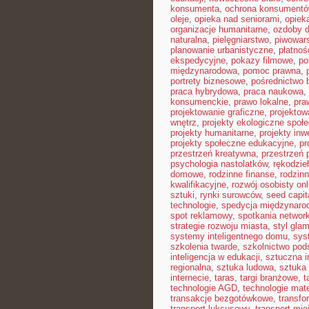
konsumenta
,
ochrona konsument
oleje
,
opieka nad seniorami
,
opiek
organizacje humanitarne
,
ozdoby 
naturalna
,
pielęgniarstwo
,
piwowar
planowanie urbanistyczne
,
płatnoś
ekspedycyjne
,
pokazy filmowe
,
po
międzynarodowa
,
pomoc prawna
,
portrety biznesowe
,
pośrednictwo 
praca hybrydowa
,
praca naukowa
,
konsumenckie
,
prawo lokalne
,
pra
projektowanie graficzne
,
projektow
wnętrz
,
projekty ekologiczne społ
projekty humanitarne
,
projekty inw
projekty społeczne edukacyjne
,
pr
przestrzeń kreatywna
,
przestrzeń 
psychologia nastolatków
,
rękodzie
domowe
,
rodzinne finanse
,
rodzinn
kwalifikacyjne
,
rozwój osobisty onl
sztuki
,
rynki surowców
,
seed capit
technologie
,
spedycja międzynaro
spot reklamowy
,
spotkania networ
strategie rozwoju miasta
,
styl gla
systemy inteligentnego domu
,
sys
szkolenia twarde
,
szkolnictwo po
inteligencja w edukacji
,
sztuczna i
regionalna
,
sztuka ludowa
,
sztuka 
internecie
,
taras
,
targi branżowe
,
t
technologie AGD
,
technologie mat
transakcje bezgotówkowe
,
transfo
transport luksusowy
,
transport mie