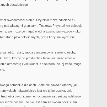
trznych doświadczeń.
emat świadomości siebie. Czytelnik może odnaleźć tu
 się nad własnymi granicami. Tęczowa Przystań nie obiecuje
blemy, ale może pomagać w odnalezieniu pierwszego kroku.
 tematach psychologicznych, gdzie liczy się wyczucie.
iwersalność. Teksty mogą zainteresować zarówno osoby,
ak i tych, którzy po prostu chcą lepiej rozumieć emocje
duje atmosferę życzliwości, co sprawia, że jej treści mogą
bne.
towego poradnika dla osób, które nie zawsze wiedzą, jak
 artykułach najważniejsze jest nie tylko przekazanie
że trudności psychiczne i emocjonalne są częścią ludzkiego
lnik może poczuć, że nie jest sam ze swoim poczuciem