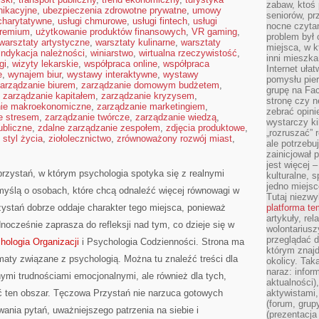
zabaw, ktoś 
nikacyjne
,
ubezpieczenia zdrowotne prywatne
,
umowy
seniorów, pr
 charytatywne
,
usługi chmurowe
,
usługi fintech
,
usługi
nocne czyta
premium
,
użytkowanie produktów finansowych
,
VR gaming
,
problem był
warsztaty artystyczne
,
warsztaty kulinarne
,
warsztaty
miejsca, w k
indykacja należności
,
winiarstwo
,
wirtualna rzeczywistość
,
inni mieszka
gi
,
wizyty lekarskie
,
współpraca online
,
współpraca
Internet uła
e
,
wynajem biur
,
wystawy interaktywne
,
wystawy
pomysłu pie
arządzanie biurem
,
zarządzanie domowym budżetem
,
grupę na Fac
,
zarządzanie kapitałem
,
zarządzanie kryzysem
,
stronę czy n
nie makroekonomiczne
,
zarządzanie marketingiem
,
zebrać opini
e stresem
,
zarządzanie twórcze
,
zarządzanie wiedzą
,
wystarczy k
ubliczne
,
zdalne zarządzanie zespołem
,
zdjęcia produktowe
,
„rozruszać” 
 styl życia
,
ziołolecznictwo
,
zrównoważony rozwój miast
,
ale potrzebu
zainicjował 
jest więcej 
rzystań, w którym psychologia spotyka się z realnymi
kulturalne, s
jedno miejsc
 myślą o osobach, które chcą odnaleźć więcej równowagi w
Tutaj niezwy
stań dobrze oddaje charakter tego miejsca, ponieważ
platforma t
artykuły, rel
dnocześnie zaprasza do refleksji nad tym, co dzieje się w
wolontariusz
przeglądać d
hologia Organizacji
i Psychologia Codzienności. Strona ma
którym znajd
maty związane z psychologią. Można tu znaleźć treści dla
okolicy. Tak
naraz: infor
nymi trudnościami emocjonalnymi, ale również dla tych,
aktualności)
ć ten obszar. Tęczowa Przystań nie narzuca gotowych
aktywistami,
(forum, grup
wania pytań, uważniejszego patrzenia na siebie i
(prezentacja