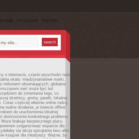
SCRIBE
FACEBOOK
TWITTER
y o internecie, często przychodzi nam
balna skala: międzynarodowe marki,
 z milionami obserwujących, globalne
ymczasem sieć może być też
rzędziem do zmieniania tego, co
aszej dzielnicy, gminy, parafii, lokalnej
. Coraz częściej właśnie online rodzą
a realne działania „w świecie offline”.
rokiem do uruchomienia lokalnej
est dostrzeżenie konkretnego problemu
. Może brakuje bezpiecznego placu
powinien zorganizować wsparcie dla
zydałaby się akcja sprzątania lasu albo
nie książek dla młodzieży. Ważne, by