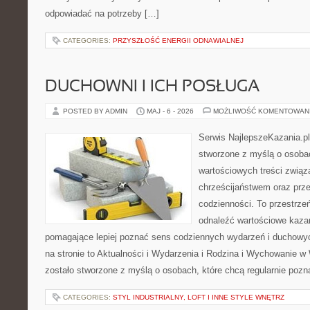
odpowiadać na potrzeby […]
CATEGORIES:
PRZYSZŁOŚĆ ENERGII ODNAWIALNEJ
DUCHOWNI I ICH POSŁUGA
POSTED BY ADMIN
MAJ - 6 - 2026
MOŻLIWOŚĆ KOMENTOWAN
Serwis NajlepszeKazania.pl
stworzone z myślą o osobac
wartościowych treści zwią
chrześcijaństwem oraz prz
codzienności. To przestrze
odnaleźć wartościowe kazan
pomagające lepiej poznać sens codziennych wydarzeń i duchowy
na stronie to Aktualności i Wydarzenia i Rodzina i Wychowanie w
zostało stworzone z myślą o osobach, które chcą regularnie pozn
CATEGORIES:
STYL INDUSTRIALNY, LOFT I INNE STYLE WNĘTRZ