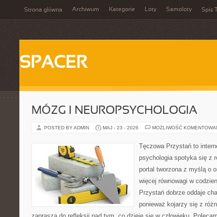
Archiwum
Kategorie
Loty
Samoloty
Strona główna
Spis T
SPACER
MÓZG I NEUROPSYCHOLOGIA
POSTED BY ADMIN
MAJ - 23 - 2026
MOŻLIWOŚĆ KOMENTOWA
Tęczowa Przystań to intern
psychologia spotyka się z 
portal tworzona z myślą o 
więcej równowagi w codzie
Przystań dobrze oddaje cha
ponieważ kojarzy się z róż
zaprasza do refleksji nad tym, co dzieje się w człowieku. Poleca