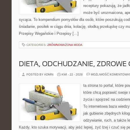
receptury pokazują, że jadł
może być urozmaicona, ape
sycąca. To kompendium pomysłów dla osób, które poszukują cod
śniadanie, posiłek w ciągu dnia, kolację, słodką przekąskę czy m
Przepisy Wegańskie i Przepisy […]
CATEGORIES:
ZRÓWNOWAŻONA MODA
DIETA, ODCHUDZANIE, ZDROWE
POSTED BY ADMIN
KWI - 22 - 2026
MOŻLIWOŚĆ KOMENTOWA
ta strona to portal, które 
które chcą poprawić swoje 
życia i spojrzeć na codzie
To internetowa baza wiedz
jak gubienie zbędnych kil
odżywianie, ruch, a także 
Każdy, kto szuka motywacji, aby jeść lepiej, żyć lżej i czuć się pe