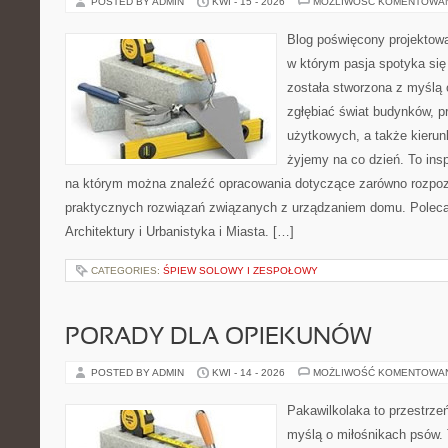
POSTED BY ADMIN
KWI - 15 - 2026
MOŻLIWOŚĆ KOMENTOWA
Blog poświęcony projektowan
w którym pasja spotyka si
została stworzona z myślą 
zgłębiać świat budynków, p
użytkowych, a także kierun
żyjemy na co dzień. To ins
na którym można znaleźć opracowania dotyczące zarówno rozpozn
praktycznych rozwiązań związanych z urządzaniem domu. Poleca
Architektury i Urbanistyka i Miasta. […]
CATEGORIES:
ŚPIEW SOLOWY I ZESPOŁOWY
PORADY DLA OPIEKUNÓW
POSTED BY ADMIN
KWI - 14 - 2026
MOŻLIWOŚĆ KOMENTOWA
Pakawilkolaka to przestrzeń
myślą o miłośnikach psów. 