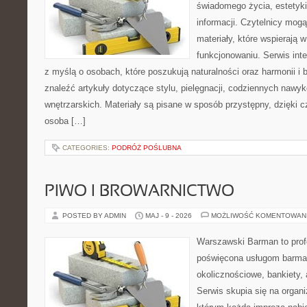
świadomego życia, estetyki
informacji. Czytelnicy mog
materiały, które wspierają
funkcjonowaniu. Serwis int
z myślą o osobach, które poszukują naturalności oraz harmonii i 
znaleźć artykuły dotyczące stylu, pielęgnacji, codziennych nawykó
wnętrzarskich. Materiały są pisane w sposób przystępny, dzięki
osoba […]
CATEGORIES:
PODRÓŻ POŚLUBNA
PIWO I BROWARNICTWO
POSTED BY ADMIN
MAJ - 9 - 2026
MOŻLIWOŚĆ KOMENTOWAN
Warszawski Barman to profe
poświęcona usługom barma
okolicznościowe, bankiety, 
Serwis skupia się na organi