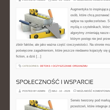
Augmentyka to inspirująca p
osób, które chcą poznawać 
wpływ na społeczeństwo. St
myślą o czytelnikach, którzy
algorytmy zmieniają nasze 
którym postęp nie jest prz
zbiór faktów, ale jako ważna część rzeczywistości. Na stronie m
poświęcone zagadnieniom, które jeszcze niedawno kojarzyły się gł
fiction, a dziś […]
CATEGORIES:
DETOKS I OCZYSZCZANIE ORGANIZMU
SPOŁECZNOŚĆ I WSPARCIE
POSTED BY ADMIN
MAJ - 10 - 2026
MOŻLIWOŚĆ KOMENTOWA
Serwis tworzony pod marką
przestrzeń, które integruje