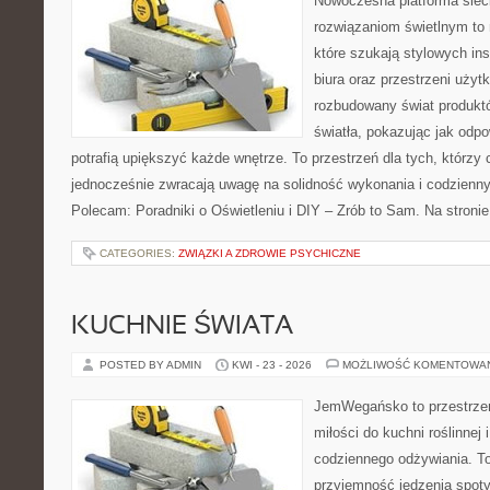
Nowoczesna platforma sie
rozwiązaniom świetlnym to 
które szukają stylowych ins
biura oraz przestrzeni użyt
rozbudowany świat produkt
światła, pokazując jak odp
potrafią upiększyć każde wnętrze. To przestrzeń dla tych, którzy 
jednocześnie zwracają uwagę na solidność wykonania i codzienny
Polecam: Poradniki o Oświetleniu i DIY – Zrób to Sam. Na stroni
CATEGORIES:
ZWIĄZKI A ZDROWIE PSYCHICZNE
KUCHNIE ŚWIATA
POSTED BY ADMIN
KWI - 23 - 2026
MOŻLIWOŚĆ KOMENTOWA
JemWegańsko to przestrzeń,
miłości do kuchni roślinnej
codziennego odżywiania. To 
przyjemność jedzenia spoty