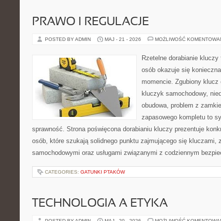
PRAWO I REGULACJE
POSTED BY ADMIN
MAJ - 21 - 2026
MOŻLIWOŚĆ KOMENTOWA
Rzetelne dorabianie kluczy t
osób okazuje się konieczn
momencie. Zgubiony klucz 
kluczyk samochodowy, niedz
obudowa, problem z zamkie
zapasowego kompletu to syt
sprawność. Strona poświęcona dorabianiu kluczy prezentuje konkr
osób, które szukają solidnego punktu zajmującego się kluczami,
samochodowymi oraz usługami związanymi z codziennym bezpie
CATEGORIES:
GATUNKI PTAKÓW
TECHNOLOGIA A ETYKA
POSTED BY ADMIN
MAJ - 20 - 2026
MOŻLIWOŚĆ KOMENTOWA