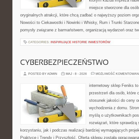
którym każda impreza nabi
miejsce stworzone dla osó
oryginalnych atrakcji, które chcą zadbać o najwyższy poziom or
Nowości to Ciekawostki i Nowinki i Whisky, Rum i Trunki Starzon
pomysły związane z barmaństwem, organizacją wydarzeń oraz t
CATEGORIES:
INSPIRUJĄCE HISTORIE INWESTORÓW
CYBERBEZPIECZEŃSTWO
POSTED BY ADMIN
MAJ - 8 - 2026
MOŻLIWOŚĆ KOMENTOWAN
internetowy sklep Feniks to
przestrzeń dla osób, które 
stosunek jakości do ceny o
wychodzenia z domu. Stron
myślą o użytkownikach pos
rozwiązań, które sprawdzą 
korzystaniu, jak i podczas realizacji bardziej wymagających proje
Praktyce i Trendy i Przyszłość. Oferta sklepu została opracowan