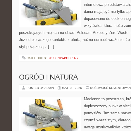
internetowa przedstawia cha
dania mają być nie tylko ap
dopasowane do codziennego
wizytówka, która może zain
poszukujących miejsca na obiad. Polecam Przepisy Zero-Waste i
Już od pierwszego kontaktu z ofertą można odnieść wrażenie, że t
styl połączoną z […]
CATEGORIES:
STUDENTWPODROZY
OGRÓD I NATURA
POSTED BY ADMIN
MAJ - 3 - 2026
MOŻLIWOŚĆ KOMENTOWAN
Madlennn to przestrzeń, kt
dopieszczony punkt w sieci
pomysłów. Już sama nazwa 
czymś wyrazistym, dlatego
uwagę użytkowników, którzy