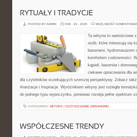
RYTUAŁY I TRADYCJE
POSTED BY ADMIN
KWI - 19 - 2026
MOŻLIWOŚĆ KOMENTOWA
Ta witryna to wartościowe 
osób, które interesują się k
basenami, hydromasażem o
komfortem codzienności. Wi
kąpieli, basenów i domowe
ciekawe opracowania dla am
dla czytelników oczekujących szerszej perspektywy. Zobacz takż
Aranżacje i Inspiracje. Wyróżnikiem witryny jest rozległa tematyk
do jednego typu wypoczynku, ponieważ rozwija pełne spektrum z
CATEGORIES:
DETOKS I OCZYSZCZANIE ORGANIZMU
WSPÓŁCZESNE TRENDY