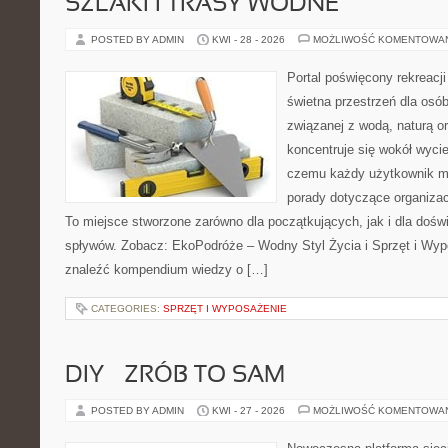
SZLAKI I TRASY WODNE
POSTED BY ADMIN
KWI - 28 - 2026
MOŻLIWOŚĆ KOMENTOWA
Portal poświęcony rekreacj
świetna przestrzeń dla osób
związanej z wodą, naturą o
koncentruje się wokół wyci
czemu każdy użytkownik m
porady dotyczące organizac
To miejsce stworzone zarówno dla początkujących, jak i dla doś
spływów. Zobacz: EkoPodróże – Wodny Styl Życia i Sprzęt i Wyp
znaleźć kompendium wiedzy o […]
CATEGORIES:
SPRZĘT I WYPOSAŻENIE
DIY – ZRÓB TO SAM
POSTED BY ADMIN
KWI - 27 - 2026
MOŻLIWOŚĆ KOMENTOWA