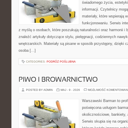
świadomego życia, estetyki
informacji. Czytelnicy mog
materiały, które wspierają
funkcjonowaniu. Serwis int
z myślą o osobach, które poszukują naturalności oraz harmonii i 
znaleźć artykuły dotyczące stylu, pielęgnacji, codziennych nawykó
wnętrzarskich. Materiały są pisane w sposób przystępny, dzięki
osoba […]
CATEGORIES:
PODRÓŻ POŚLUBNA
PIWO I BROWARNICTWO
POSTED BY ADMIN
MAJ - 9 - 2026
MOŻLIWOŚĆ KOMENTOWAN
Warszawski Barman to profe
poświęcona usługom barma
okolicznościowe, bankiety, 
Serwis skupia się na organi