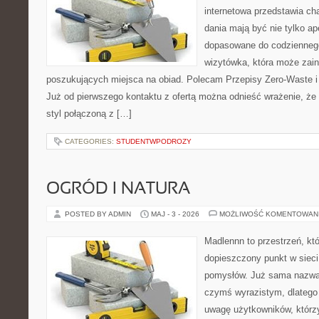
internetowa przedstawia cha
dania mają być nie tylko ap
dopasowane do codziennego
wizytówka, która może zain
poszukujących miejsca na obiad. Polecam Przepisy Zero-Waste i
Już od pierwszego kontaktu z ofertą można odnieść wrażenie, że t
styl połączoną z […]
CATEGORIES:
STUDENTWPODROZY
OGRÓD I NATURA
POSTED BY ADMIN
MAJ - 3 - 2026
MOŻLIWOŚĆ KOMENTOWAN
Madlennn to przestrzeń, kt
dopieszczony punkt w sieci
pomysłów. Już sama nazwa 
czymś wyrazistym, dlatego
uwagę użytkowników, którzy