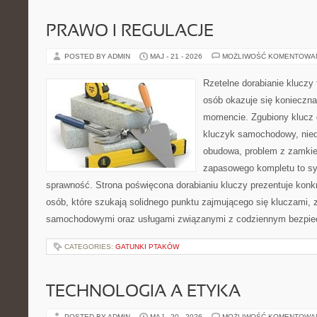
PRAWO I REGULACJE
POSTED BY ADMIN
MAJ - 21 - 2026
MOŻLIWOŚĆ KOMENTOWA
Rzetelne dorabianie kluczy t
osób okazuje się konieczn
momencie. Zgubiony klucz 
kluczyk samochodowy, niedz
obudowa, problem z zamkie
zapasowego kompletu to syt
sprawność. Strona poświęcona dorabianiu kluczy prezentuje konkr
osób, które szukają solidnego punktu zajmującego się kluczami,
samochodowymi oraz usługami związanymi z codziennym bezpie
CATEGORIES:
GATUNKI PTAKÓW
TECHNOLOGIA A ETYKA
POSTED BY ADMIN
MAJ - 20 - 2026
MOŻLIWOŚĆ KOMENTOWA