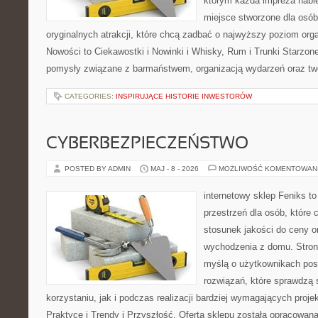
którym każda impreza nabi
miejsce stworzone dla osó
oryginalnych atrakcji, które chcą zadbać o najwyższy poziom or
Nowości to Ciekawostki i Nowinki i Whisky, Rum i Trunki Starzon
pomysły związane z barmaństwem, organizacją wydarzeń oraz t
CATEGORIES:
INSPIRUJĄCE HISTORIE INWESTORÓW
CYBERBEZPIECZEŃSTWO
POSTED BY ADMIN
MAJ - 8 - 2026
MOŻLIWOŚĆ KOMENTOWAN
internetowy sklep Feniks to
przestrzeń dla osób, które 
stosunek jakości do ceny o
wychodzenia z domu. Stron
myślą o użytkownikach pos
rozwiązań, które sprawdzą 
korzystaniu, jak i podczas realizacji bardziej wymagających proje
Praktyce i Trendy i Przyszłość. Oferta sklepu została opracowan