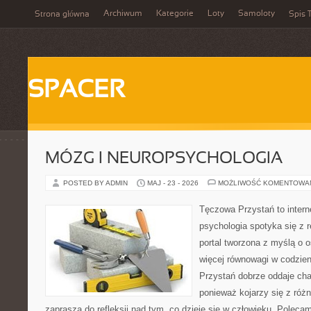
Archiwum
Kategorie
Loty
Samoloty
Strona główna
Spis T
SPACER
MÓZG I NEUROPSYCHOLOGIA
POSTED BY ADMIN
MAJ - 23 - 2026
MOŻLIWOŚĆ KOMENTOWA
Tęczowa Przystań to intern
psychologia spotyka się z 
portal tworzona z myślą o 
więcej równowagi w codzie
Przystań dobrze oddaje cha
ponieważ kojarzy się z róż
zaprasza do refleksji nad tym, co dzieje się w człowieku. Poleca