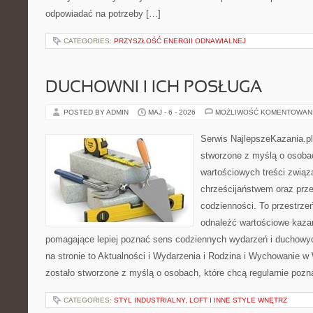
odpowiadać na potrzeby […]
CATEGORIES:
PRZYSZŁOŚĆ ENERGII ODNAWIALNEJ
DUCHOWNI I ICH POSŁUGA
POSTED BY ADMIN
MAJ - 6 - 2026
MOŻLIWOŚĆ KOMENTOWAN
Serwis NajlepszeKazania.pl
stworzone z myślą o osobac
wartościowych treści zwią
chrześcijaństwem oraz prz
codzienności. To przestrze
odnaleźć wartościowe kazan
pomagające lepiej poznać sens codziennych wydarzeń i duchowy
na stronie to Aktualności i Wydarzenia i Rodzina i Wychowanie w
zostało stworzone z myślą o osobach, które chcą regularnie pozn
CATEGORIES:
STYL INDUSTRIALNY, LOFT I INNE STYLE WNĘTRZ