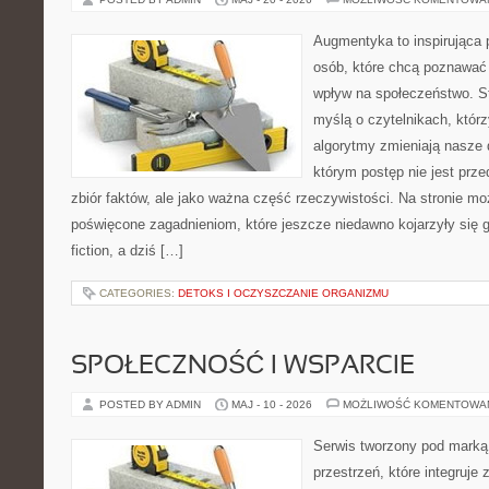
Augmentyka to inspirująca p
osób, które chcą poznawać 
wpływ na społeczeństwo. St
myślą o czytelnikach, którzy
algorytmy zmieniają nasze 
którym postęp nie jest prz
zbiór faktów, ale jako ważna część rzeczywistości. Na stronie m
poświęcone zagadnieniom, które jeszcze niedawno kojarzyły się gł
fiction, a dziś […]
CATEGORIES:
DETOKS I OCZYSZCZANIE ORGANIZMU
SPOŁECZNOŚĆ I WSPARCIE
POSTED BY ADMIN
MAJ - 10 - 2026
MOŻLIWOŚĆ KOMENTOWA
Serwis tworzony pod marką
przestrzeń, które integruje