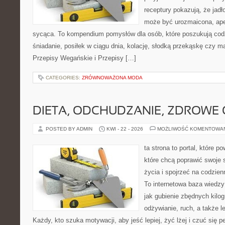
receptury pokazują, że jadł
może być urozmaicona, ape
sycąca. To kompendium pomysłów dla osób, które poszukują cod
śniadanie, posiłek w ciągu dnia, kolację, słodką przekąskę czy m
Przepisy Wegańskie i Przepisy […]
CATEGORIES:
ZRÓWNOWAŻONA MODA
DIETA, ODCHUDZANIE, ZDROWE
POSTED BY ADMIN
KWI - 22 - 2026
MOŻLIWOŚĆ KOMENTOWA
ta strona to portal, które 
które chcą poprawić swoje 
życia i spojrzeć na codzie
To internetowa baza wiedz
jak gubienie zbędnych kil
odżywianie, ruch, a także 
Każdy, kto szuka motywacji, aby jeść lepiej, żyć lżej i czuć się pe