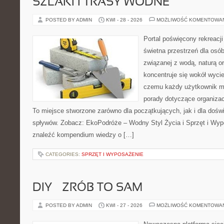
SZLAKI I TRASY WODNE
POSTED BY ADMIN
KWI - 28 - 2026
MOŻLIWOŚĆ KOMENTOWA
Portal poświęcony rekreacj
świetna przestrzeń dla osób
związanej z wodą, naturą o
koncentruje się wokół wyci
czemu każdy użytkownik m
porady dotyczące organizac
To miejsce stworzone zarówno dla początkujących, jak i dla doś
spływów. Zobacz: EkoPodróże – Wodny Styl Życia i Sprzęt i Wyp
znaleźć kompendium wiedzy o […]
CATEGORIES:
SPRZĘT I WYPOSAŻENIE
DIY – ZRÓB TO SAM
POSTED BY ADMIN
KWI - 27 - 2026
MOŻLIWOŚĆ KOMENTOWA