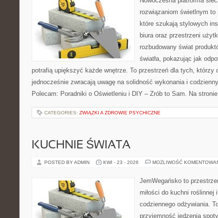
Nowoczesna platforma sie
rozwiązaniom świetlnym to 
które szukają stylowych ins
biura oraz przestrzeni użyt
rozbudowany świat produkt
światła, pokazując jak odp
potrafią upiększyć każde wnętrze. To przestrzeń dla tych, którzy 
jednocześnie zwracają uwagę na solidność wykonania i codzienny
Polecam: Poradniki o Oświetleniu i DIY – Zrób to Sam. Na stroni
CATEGORIES:
ZWIĄZKI A ZDROWIE PSYCHICZNE
KUCHNIE ŚWIATA
POSTED BY ADMIN
KWI - 23 - 2026
MOŻLIWOŚĆ KOMENTOWA
JemWegańsko to przestrzeń,
miłości do kuchni roślinnej
codziennego odżywiania. To 
przyjemność jedzenia spoty