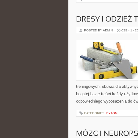
DRESY I ODZIEŻ
POSTED BY ADMIN
CZE - 1 - 2
treningowych, obuwia dla aktywnyc
bogatej bazie treści każdy użytk
odpowiedniego wyposażenia do ćwi
CATEGORIES:
BYTOM
MÓZG I NEUROP