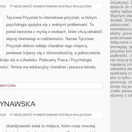
inicjatywy).
MÓZG
 2026
MOŻLIWOŚĆ KOMENTOWANIA
ZOSTAŁA WYŁĄCZONA
dotarcie do
I
realny wpływ 
NEUROPSYCHOLOGIA
Ważnym elem
Tęczowa Przystań to internetowa przystań, w którym
działań. Dzi
psychologia spotyka się z realnymi problemami. To
pokazywać, c
wolontariusz
portal tworzona z myślą o osobach, które chcą odnaleźć
efekty „przed”
podsumowani
więcej równowagi w codzienności. Nazwa Tęczowa
dołączenia n
Przystań dobrze oddaje charakter tego miejsca,
pomagają, g
przynosi kon
ponieważ kojarzy się z różnorodnością, a jednocześnie
podkreślić, 
 dzieje się w człowieku. Polecamy Praca i Psychologia
nie muszą b
najwięcej zm
ności. Strona ma edukacyjny charakter i porusza tematy
odwiedza dom
spotkania cz
jest tu tylk
promocję, z
 MUZYCZNA
dzieje się j
zrobić pierw
idziemy z to
DYNAWSKA
KUCHNIA
 2026
MOŻLIWOŚĆ KOMENTOWANIA
ZOSTAŁA WYŁĄCZONA
SKANDYNAWSKA
skandynawski świat to miejsce, które coraz mocniej