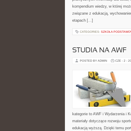
kompendium wiedzy, w której można
związane z edukacją, wychowanie
etapach […]
CATEGORIES:
SZKOŁA PODSTAW
STUDIA NA AWF
POSTED BY ADMIN
CZE - 2 - 2
kategorie to AWF i Wydarzenia i 
materiały dotyczące rozwoju sporto
edukacją wyższą. Dzięki temu por