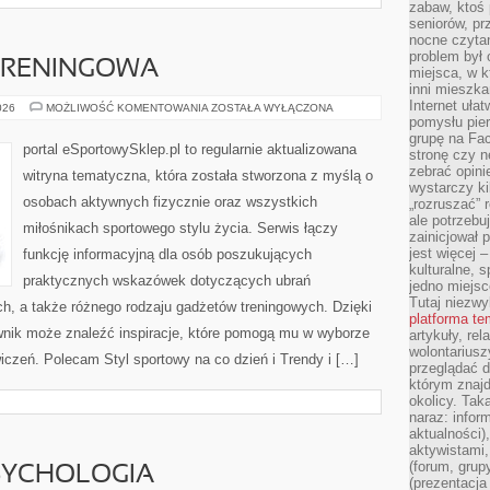
zabaw, ktoś 
seniorów, pr
nocne czyta
problem był
 TRENINGOWA
miejsca, w k
inni mieszka
Internet uła
DRESY
026
MOŻLIWOŚĆ KOMENTOWANIA
ZOSTAŁA WYŁĄCZONA
I
pomysłu pie
ODZIEŻ
grupę na Fac
TRENINGOWA
portal eSportowySklep.pl to regularnie aktualizowana
stronę czy n
zebrać opini
witryna tematyczna, która została stworzona z myślą o
wystarczy k
osobach aktywnych fizycznie oraz wszystkich
„rozruszać” 
ale potrzebu
miłośnikach sportowego stylu życia. Serwis łączy
zainicjował 
jest więcej 
funkcję informacyjną dla osób poszukujących
kulturalne, s
praktycznych wskazówek dotyczących ubrań
jedno miejsc
Tutaj niezwy
h, a także różnego rodzaju gadżetów treningowych. Dzięki
platforma t
ownik może znaleźć inspiracje, które pomogą mu w wyborze
artykuły, rel
wolontariusz
czeń. Polecam Styl sportowy na co dzień i Trendy i […]
przeglądać d
którym znajd
okolicy. Tak
naraz: infor
aktualności)
aktywistami,
(forum, grup
SYCHOLOGIA
(prezentacja