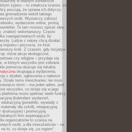
 osadzony w realnym kontekście
tórym żyjesz – to zwiększa szanse, że
ńcy poczują, że sprawa ich dotyczy.
twia gromadzenie wokół takiego
rwszych osób. Wystarczy założyć
ebooku, wydarzenie online, prostą
ewsletter. To tam możesz opisać ideę,
e, znaleźć wolontariuszy. Często
ilka zaangażowanych osób, by
resztę. Ludzie z natury chcą działać,
ją impulsu i poczucia, że ktoś
pierwszy krok. Z czasem, gdy inicjatyw
– np. różne akcje ekologiczne,
portowe czy religijne – przydaje się
e, w którym wszystko jest zebrane.
kle pomocna okazuje się lokalna
ematyczna
skupiająca wydarzenia,
acje z działań, ogłoszenia o naborze
y. Dzięki temu mieszkaniec nie musi
ziesięciu stron – ma jeden adres, pod
zie wszystko, co dzieje się w jego
a platforma może spełniać wiele funkcji
macyjną (kalendarz wydarzeń,
, edukacyjną (poradniki, wywiady z
 materiały dla szkół), integracyjną
y dyskusyjne) i promocyjną
 lokalnych firm wspierających
 Dla organizatorów to szansa na
 nowych osób, a dla mieszkańców – na
na to, co dzieje się „za rogiem”.