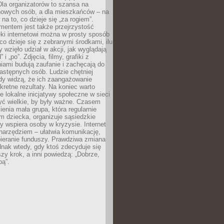
 Dla organizatorów to szansa na
 nowych osób, a dla mieszkańców – na
na to, co dzieje się „za rogiem”.
entem jest także przejrzystość
ęki internetowi można w prosty sposób
o dzieje się z zebranymi środkami, ilu
y wzięło udział w akcji, jak wyglądają
 i „po”. Zdjęcia, filmy, grafiki z
ami budują zaufanie i zachęcają do
astępnych osób. Ludzie chętniej
dy widzą, że ich zaangażowanie
kretne rezultaty. Na koniec warto
że lokalne inicjatywy społeczne w sieci
yć wielkie, by były ważne. Czasem
ienia mała grupa, która regularnie
 dziecka, organizuje sąsiedzkie
y wspiera osoby w kryzysie. Internet
o narzędziem – ułatwia komunikację,
bieranie funduszy. Prawdziwa zmiana
ednak wtedy, gdy ktoś zdecyduje się
szy krok, a inni powiedzą: „Dobrze,
bą”.