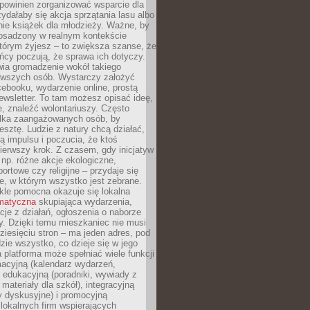
powinien zorganizować wsparcie dla
zydałaby się akcja sprzątania lasu albo
nie książek dla młodzieży. Ważne, by
 osadzony w realnym kontekście
tórym żyjesz – to zwiększa szanse, że
ńcy poczują, że sprawa ich dotyczy.
twia gromadzenie wokół takiego
rwszych osób. Wystarczy założyć
ebooku, wydarzenie online, prostą
ewsletter. To tam możesz opisać ideę,
e, znaleźć wolontariuszy. Często
ilka zaangażowanych osób, by
resztę. Ludzie z natury chcą działać,
ją impulsu i poczucia, że ktoś
pierwszy krok. Z czasem, gdy inicjatyw
– np. różne akcje ekologiczne,
portowe czy religijne – przydaje się
e, w którym wszystko jest zebrane.
kle pomocna okazuje się lokalna
ematyczna
skupiająca wydarzenia,
acje z działań, ogłoszenia o naborze
y. Dzięki temu mieszkaniec nie musi
ziesięciu stron – ma jeden adres, pod
zie wszystko, co dzieje się w jego
a platforma może spełniać wiele funkcji
macyjną (kalendarz wydarzeń,
, edukacyjną (poradniki, wywiady z
 materiały dla szkół), integracyjną
y dyskusyjne) i promocyjną
 lokalnych firm wspierających