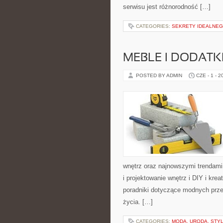
serwisu jest różnorodność […]
CATEGORIES:
SEKRETY IDEALNEG
MEBLE I DODATK
POSTED BY ADMIN
CZE - 1 - 2
wnętrz oraz najnowszymi trendami
i projektowanie wnętrz i DIY i kre
poradniki dotyczące modnych prze
życia. […]
CATEGORIES:
MODA, URODA, STY