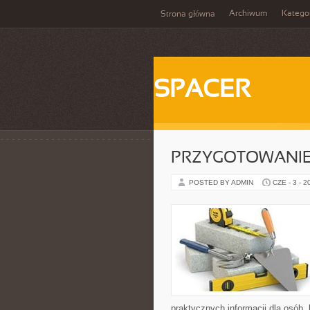
Archiwum
Katego
Strona główna
SPACER
PRZYGOTOWANIE
POSTED BY ADMIN
CZE - 3 - 2
praktycznych informacji dla osób