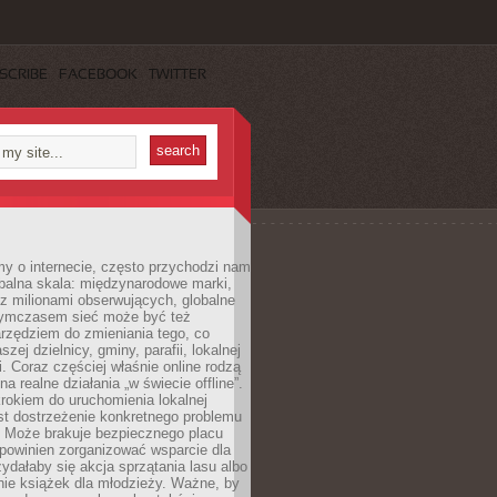
SCRIBE
FACEBOOK
TWITTER
y o internecie, często przychodzi nam
balna skala: międzynarodowe marki,
 z milionami obserwujących, globalne
ymczasem sieć może być też
rzędziem do zmieniania tego, co
aszej dzielnicy, gminy, parafii, lokalnej
. Coraz częściej właśnie online rodzą
a realne działania „w świecie offline”.
rokiem do uruchomienia lokalnej
est dostrzeżenie konkretnego problemu
. Może brakuje bezpiecznego placu
powinien zorganizować wsparcie dla
zydałaby się akcja sprzątania lasu albo
nie książek dla młodzieży. Ważne, by