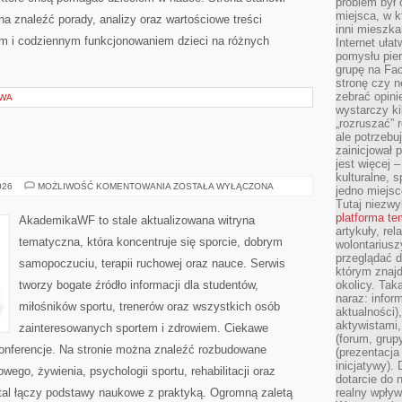
problem był
miejsca, w k
 znaleźć porady, analizy oraz wartościowe treści
inni mieszka
m i codziennym funkcjonowaniem dzieci na różnych
Internet uła
pomysłu pie
grupę na Fac
stronę czy n
zebrać opini
OWA
wystarczy k
„rozruszać” 
ale potrzebu
zainicjował 
jest więcej 
kulturalne, s
STUDIA
026
MOŻLIWOŚĆ KOMENTOWANIA
ZOSTAŁA WYŁĄCZONA
jedno miejsc
NA
Tutaj niezwy
AWF
platforma t
AkademikaWF to stale aktualizowana witryna
artykuły, rel
tematyczna, która koncentruje się sporcie, dobrym
wolontariusz
przeglądać d
samopoczuciu, terapii ruchowej oraz nauce. Serwis
którym znajd
tworzy bogate źródło informacji dla studentów,
okolicy. Tak
naraz: infor
miłośników sportu, trenerów oraz wszystkich osób
aktualności)
aktywistami,
zainteresowanych sportem i zdrowiem. Ciekawe
(forum, grup
Konferencje. Na stronie można znaleźć rozbudowane
(prezentacja
inicjatywy).
wego, żywienia, psychologii sportu, rehabilitacji oraz
dotarcie do
tal łączy podstawy naukowe z praktyką. Ogromną zaletą
realny wpływ 