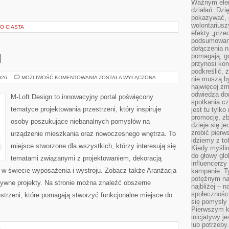
Ważnym elem
działań. Dzi
pokazywać, c
wolontariusz
O CIASTA
efekty „przed”
podsumowani
dołączenia n
pomagają, g
I
przynosi kon
podkreślić, 
MEBLE
026
MOŻLIWOŚĆ KOMENTOWANIA
ZOSTAŁA WYŁĄCZONA
nie muszą b
I
najwięcej zm
DODATKI
odwiedza dom
M-Loft Design to innowacyjny portal poświęcony
spotkania cz
tematyce projektowania przestrzeni, który inspiruje
jest tu tylk
promocję, z
osoby poszukujące niebanalnych pomysłów na
dzieje się j
zrobić pierw
urządzenie mieszkania oraz nowoczesnego wnętrza. To
idziemy z to
miejsce stworzone dla wszystkich, którzy interesują się
Kiedy myślim
do głowy glo
tematami związanymi z projektowaniem, dekoracją
influencerzy
 w świecie wyposażenia i wystroju. Zobacz także Aranżacja
kampanie. T
potężnym na
atywne projekty. Na stronie można znaleźć obszerne
najbliżej – n
społeczności
strzeni, które pomagają stworzyć funkcjonalne miejsce do
się pomysły n
Pierwszym k
inicjatywy j
lub potrzeby
L