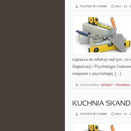
POSTED BY ADMIN
MAJ - 23 -
zaprasza do refleksji nad tym, co
Organizacji i Psychologia Codzien
związane z psychologią. […]
CATEGORIES:
SPRZĘT I TECHNIKA
KUCHNIA SKAN
POSTED BY ADMIN
MAJ - 21 -