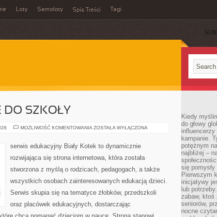
rie
Loty
Samoloty
Tagi
Spis Treści
SUB
 DO SZKOŁY
Kiedy myślim
do głowy glo
PRZYGOTOWANIE
026
MOŻLIWOŚĆ KOMENTOWANIA
ZOSTAŁA WYŁĄCZONA
influencerzy
DO
kampanie. T
SZKOŁY
potężnym na
serwis edukacyjny Biały Kotek to dynamicznie
najbliżej – n
rozwijająca się strona internetowa, która została
społeczności
się pomysły n
stworzona z myślą o rodzicach, pedagogach, a także
Pierwszym k
wszystkich osobach zainteresowanych edukacją dzieci.
inicjatywy j
lub potrzeby
Serwis skupia się na tematyce żłobków, przedszkoli
zabaw, ktoś 
seniorów, pr
oraz placówek edukacyjnych, dostarczając
nocne czyta
, które chcą pomagać dzieciom w nauce. Strona stanowi