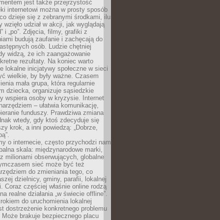
entem jest także przejrzystość
ęki internetowi można w prosty sposób
o dzieje się z zebranymi środkami, ilu
y wzięło udział w akcji, jak wyglądają
 i „po”. Zdjęcia, filmy, grafiki z
ami budują zaufanie i zachęcają do
astępnych osób. Ludzie chętniej
dy widzą, że ich zaangażowanie
kretne rezultaty. Na koniec warto
że lokalne inicjatywy społeczne w sieci
yć wielkie, by były ważne. Czasem
ienia mała grupa, która regularnie
 dziecka, organizuje sąsiedzkie
y wspiera osoby w kryzysie. Internet
o narzędziem – ułatwia komunikację,
bieranie funduszy. Prawdziwa zmiana
ednak wtedy, gdy ktoś zdecyduje się
szy krok, a inni powiedzą: „Dobrze,
bą”.
y o internecie, często przychodzi nam
balna skala: międzynarodowe marki,
 z milionami obserwujących, globalne
ymczasem sieć może być też
rzędziem do zmieniania tego, co
aszej dzielnicy, gminy, parafii, lokalnej
. Coraz częściej właśnie online rodzą
a realne działania „w świecie offline”.
rokiem do uruchomienia lokalnej
est dostrzeżenie konkretnego problemu
. Może brakuje bezpiecznego placu