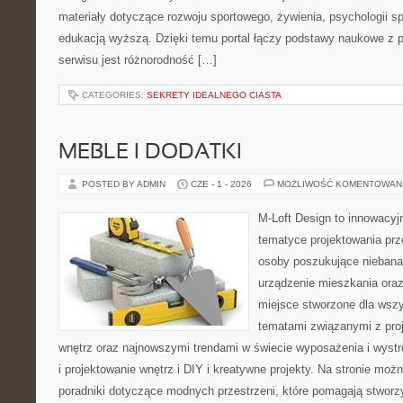
materiały dotyczące rozwoju sportowego, żywienia, psychologii spor
edukacją wyższą. Dzięki temu portal łączy podstawy naukowe z 
serwisu jest różnorodność […]
CATEGORIES:
SEKRETY IDEALNEGO CIASTA
MEBLE I DODATKI
POSTED BY ADMIN
CZE - 1 - 2026
MOŻLIWOŚĆ KOMENTOWAN
M-Loft Design to innowacyj
tematyce projektowania prze
osoby poszukujące nieban
urządzenie mieszkania ora
miejsce stworzone dla wszys
tematami związanymi z pro
wnętrz oraz najnowszymi trendami w świecie wyposażenia i wystr
i projektowanie wnętrz i DIY i kreatywne projekty. Na stronie mo
poradniki dotyczące modnych przestrzeni, które pomagają stworz