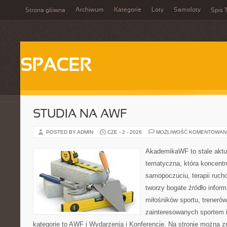
Archiwum
Kategorie
Loty
Samoloty
Strona główna
Spis T
SPACER
STUDIA NA AWF
POSTED BY ADMIN
CZE - 2 - 2026
MOŻLIWOŚĆ KOMENTOWAN
AkademikaWF to stale aktu
tematyczna, która koncentr
samopoczuciu, terapii ruch
tworzy bogate źródło inform
miłośników sportu, treneró
zainteresowanych sportem 
kategorie to AWF i Wydarzenia i Konferencje. Na stronie można 