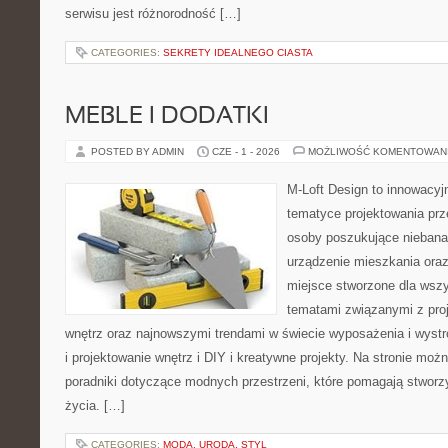
serwisu jest różnorodność […]
CATEGORIES:
SEKRETY IDEALNEGO CIASTA
MEBLE I DODATKI
POSTED BY ADMIN
CZE - 1 - 2026
MOŻLIWOŚĆ KOMENTOWAN
M-Loft Design to innowacyj
tematyce projektowania prze
osoby poszukujące nieban
urządzenie mieszkania ora
miejsce stworzone dla wszys
tematami związanymi z pro
wnętrz oraz najnowszymi trendami w świecie wyposażenia i wystr
i projektowanie wnętrz i DIY i kreatywne projekty. Na stronie mo
poradniki dotyczące modnych przestrzeni, które pomagają stworz
życia. […]
CATEGORIES:
MODA, URODA, STYL