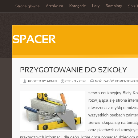
Archiwum
Kategorie
Loty
Samoloty
Strona główna
Spis T
SPACER
PRZYGOTOWANIE DO SZKOŁY
POSTED BY ADMIN
CZE - 3 - 2026
MOŻLIWOŚĆ KOMENTOWAN
serwis edukacyjny Biały Ko
rozwijająca się strona inter
stworzona z myślą o rodzic
wszystkich osobach zainte
Serwis skupia się na temat
oraz placówek edukacyjnyc
praktycznych informacji dla osób, które chcą pomagać dzieciom 