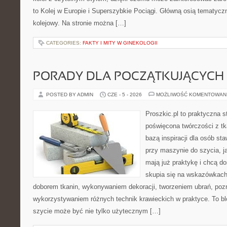
to Kolej w Europie i Superszybkie Pociągi. Główną osią tematyczn
kolejowy. Na stronie można […]
CATEGORIES:
FAKTY I MITY W GINEKOLOGII
PORADY DLA POCZĄTKUJĄCYCH 
POSTED BY ADMIN
CZE - 5 - 2026
MOŻLIWOŚĆ KOMENTOWAN
Proszkic.pl to praktyczna s
poświęcona twórczości z tk
bazą inspiracji dla osób st
przy maszynie do szycia, ja
mają już praktykę i chcą do
skupia się na wskazówkach
doborem tkanin, wykonywaniem dekoracji, tworzeniem ubrań, poz
wykorzystywaniem różnych technik krawieckich w praktyce. To blo
szycie może być nie tylko użytecznym […]