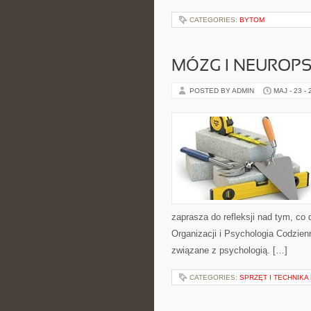
CATEGORIES:
BYTOM
MÓZG I NEUROP
POSTED BY ADMIN
MAJ - 23 -
zaprasza do refleksji nad tym, co
Organizacji i Psychologia Codzien
związane z psychologią. […]
CATEGORIES:
SPRZĘT I TECHNIKA