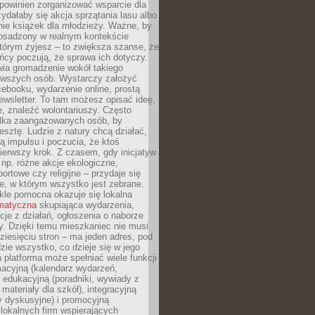
powinien zorganizować wsparcie dla
zydałaby się akcja sprzątania lasu albo
nie książek dla młodzieży. Ważne, by
 osadzony w realnym kontekście
tórym żyjesz – to zwiększa szanse, że
ńcy poczują, że sprawa ich dotyczy.
twia gromadzenie wokół takiego
rwszych osób. Wystarczy założyć
ebooku, wydarzenie online, prostą
ewsletter. To tam możesz opisać ideę,
e, znaleźć wolontariuszy. Często
ilka zaangażowanych osób, by
resztę. Ludzie z natury chcą działać,
ją impulsu i poczucia, że ktoś
pierwszy krok. Z czasem, gdy inicjatyw
– np. różne akcje ekologiczne,
portowe czy religijne – przydaje się
e, w którym wszystko jest zebrane.
kle pomocna okazuje się lokalna
ematyczna
skupiająca wydarzenia,
acje z działań, ogłoszenia o naborze
y. Dzięki temu mieszkaniec nie musi
ziesięciu stron – ma jeden adres, pod
zie wszystko, co dzieje się w jego
a platforma może spełniać wiele funkcji
macyjną (kalendarz wydarzeń,
, edukacyjną (poradniki, wywiady z
 materiały dla szkół), integracyjną
y dyskusyjne) i promocyjną
 lokalnych firm wspierających