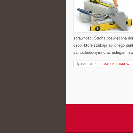
sprawność. Strona poświęcona dora
osób, które szukają solidnego pu
samochodowymi oraz usługami zw
CATEGORIES:
GATUNKI PTAKÓW