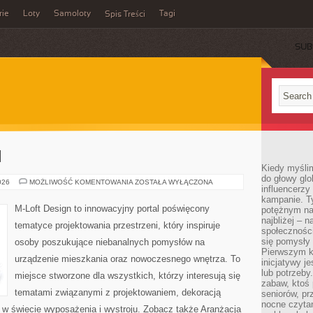
rie
Loty
Samoloty
Tagi
Spis Treści
SUB
I
Kiedy myślim
do głowy glo
MEBLE
026
MOŻLIWOŚĆ KOMENTOWANIA
ZOSTAŁA WYŁĄCZONA
influencerzy
I
DODATKI
kampanie. T
M-Loft Design to innowacyjny portal poświęcony
potężnym na
najbliżej – n
tematyce projektowania przestrzeni, który inspiruje
społeczności
się pomysły n
osoby poszukujące niebanalnych pomysłów na
Pierwszym k
urządzenie mieszkania oraz nowoczesnego wnętrza. To
inicjatywy j
lub potrzeby
miejsce stworzone dla wszystkich, którzy interesują się
zabaw, ktoś 
tematami związanymi z projektowaniem, dekoracją
seniorów, pr
nocne czyta
 w świecie wyposażenia i wystroju. Zobacz także Aranżacja