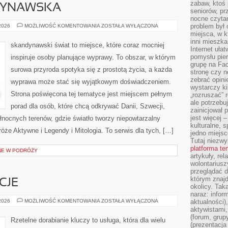
zabaw, ktoś 
DYNAWSKA
seniorów, pr
nocne czyta
KUCHNIA
problem był
 2026
MOŻLIWOŚĆ KOMENTOWANIA
ZOSTAŁA WYŁĄCZONA
SKANDYNAWSKA
miejsca, w k
inni mieszka
skandynawski świat to miejsce, które coraz mocniej
Internet uła
pomysłu pie
inspiruje osoby planujące wyprawy. To obszar, w którym
grupę na Fac
surowa przyroda spotyka się z prostotą życia, a każda
stronę czy n
zebrać opini
wyprawa może stać się wyjątkowym doświadczeniem.
wystarczy k
Strona poświęcona tej tematyce jest miejscem pełnym
„rozruszać” 
ale potrzebu
porad dla osób, które chcą odkrywać Danii, Szwecji,
zainicjował 
jest więcej 
północnych terenów, gdzie światło tworzy niepowtarzalny
kulturalne, s
róże Aktywne i Legendy i Mitologia. To serwis dla tych, […]
jedno miejsc
Tutaj niezwy
platforma t
NE W PODRÓŻY
artykuły, rel
wolontariusz
przeglądać d
którym znajd
CJE
okolicy. Tak
naraz: infor
PRAWO
 2026
MOŻLIWOŚĆ KOMENTOWANIA
ZOSTAŁA WYŁĄCZONA
aktualności)
I
aktywistami,
REGULACJE
(forum, grup
Rzetelne dorabianie kluczy to usługa, która dla wielu
(prezentacja