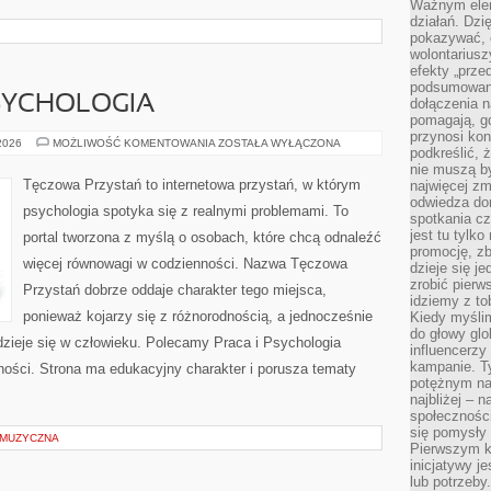
Ważnym elem
działań. Dzi
pokazywać, c
wolontariusz
efekty „przed”
podsumowani
SYCHOLOGIA
dołączenia n
pomagają, g
przynosi kon
MÓZG
 2026
MOŻLIWOŚĆ KOMENTOWANIA
ZOSTAŁA WYŁĄCZONA
podkreślić, 
I
NEUROPSYCHOLOGIA
nie muszą b
Tęczowa Przystań to internetowa przystań, w którym
najwięcej zm
odwiedza dom
psychologia spotyka się z realnymi problemami. To
spotkania cz
jest tu tylk
portal tworzona z myślą o osobach, które chcą odnaleźć
promocję, z
więcej równowagi w codzienności. Nazwa Tęczowa
dzieje się j
zrobić pierw
Przystań dobrze oddaje charakter tego miejsca,
idziemy z to
ponieważ kojarzy się z różnorodnością, a jednocześnie
Kiedy myślim
do głowy glo
 dzieje się w człowieku. Polecamy Praca i Psychologia
influencerzy
kampanie. T
ności. Strona ma edukacyjny charakter i porusza tematy
potężnym na
najbliżej – n
społeczności
się pomysły n
 MUZYCZNA
Pierwszym k
inicjatywy j
lub potrzeby