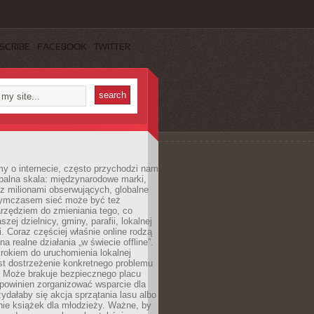
SCRIBE
FACEBOOK
TWITTER
y o internecie, często przychodzi nam
balna skala: międzynarodowe marki,
 z milionami obserwujących, globalne
ymczasem sieć może być też
rzędziem do zmieniania tego, co
aszej dzielnicy, gminy, parafii, lokalnej
. Coraz częściej właśnie online rodzą
a realne działania „w świecie offline”.
rokiem do uruchomienia lokalnej
est dostrzeżenie konkretnego problemu
. Może brakuje bezpiecznego placu
powinien zorganizować wsparcie dla
zydałaby się akcja sprzątania lasu albo
nie książek dla młodzieży. Ważne, by