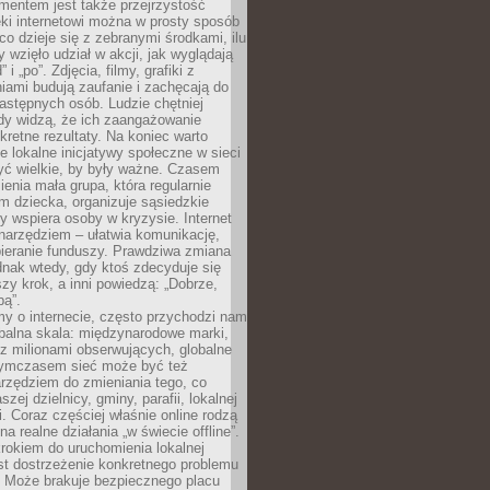
entem jest także przejrzystość
ęki internetowi można w prosty sposób
o dzieje się z zebranymi środkami, ilu
y wzięło udział w akcji, jak wyglądają
 i „po”. Zdjęcia, filmy, grafiki z
ami budują zaufanie i zachęcają do
astępnych osób. Ludzie chętniej
dy widzą, że ich zaangażowanie
kretne rezultaty. Na koniec warto
że lokalne inicjatywy społeczne w sieci
yć wielkie, by były ważne. Czasem
ienia mała grupa, która regularnie
 dziecka, organizuje sąsiedzkie
y wspiera osoby w kryzysie. Internet
o narzędziem – ułatwia komunikację,
bieranie funduszy. Prawdziwa zmiana
ednak wtedy, gdy ktoś zdecyduje się
szy krok, a inni powiedzą: „Dobrze,
bą”.
y o internecie, często przychodzi nam
balna skala: międzynarodowe marki,
 z milionami obserwujących, globalne
ymczasem sieć może być też
rzędziem do zmieniania tego, co
aszej dzielnicy, gminy, parafii, lokalnej
. Coraz częściej właśnie online rodzą
a realne działania „w świecie offline”.
rokiem do uruchomienia lokalnej
est dostrzeżenie konkretnego problemu
. Może brakuje bezpiecznego placu