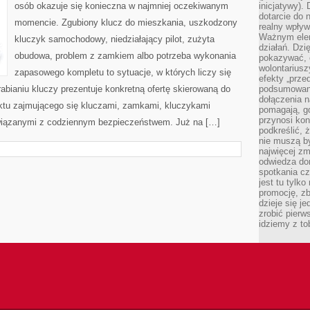
osób okazuje się konieczna w najmniej oczekiwanym
inicjatywy).
dotarcie do
momencie. Zgubiony klucz do mieszkania, uszkodzony
realny wpływ 
Ważnym elem
kluczyk samochodowy, niedziałający pilot, zużyta
działań. Dzi
obudowa, problem z zamkiem albo potrzeba wykonania
pokazywać, c
wolontariusz
zapasowego kompletu to sytuacje, w których liczy się
efekty „przed”
bianiu kluczy prezentuje konkretną ofertę skierowaną do
podsumowani
dołączenia n
nktu zajmującego się kluczami, zamkami, kluczykami
pomagają, g
przynosi kon
iązanymi z codziennym bezpieczeństwem. Już na […]
podkreślić, 
nie muszą b
najwięcej zm
odwiedza dom
spotkania cz
jest tu tylk
promocję, z
dzieje się j
zrobić pierw
idziemy z to