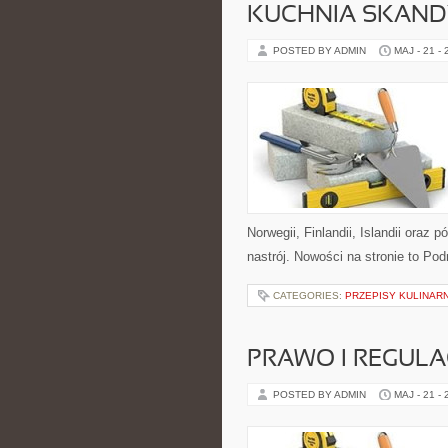
KUCHNIA SKAN
POSTED BY ADMIN
MAJ - 21 -
Norwegii, Finlandii, Islandii oraz 
nastrój. Nowości na stronie to Pod
CATEGORIES:
PRZEPISY KULINAR
PRAWO I REGULA
POSTED BY ADMIN
MAJ - 21 -