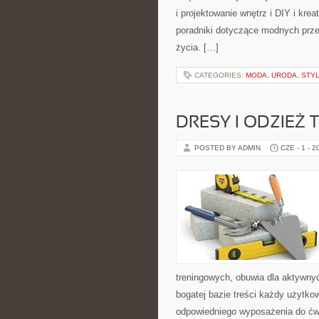
i projektowanie wnętrz i DIY i kre
poradniki dotyczące modnych prze
życia. […]
CATEGORIES:
MODA, URODA, STY
DRESY I ODZIEŻ
POSTED BY ADMIN
CZE - 1 - 2
treningowych, obuwia dla aktywnyc
bogatej bazie treści każdy użytk
odpowiedniego wyposażenia do ćwi