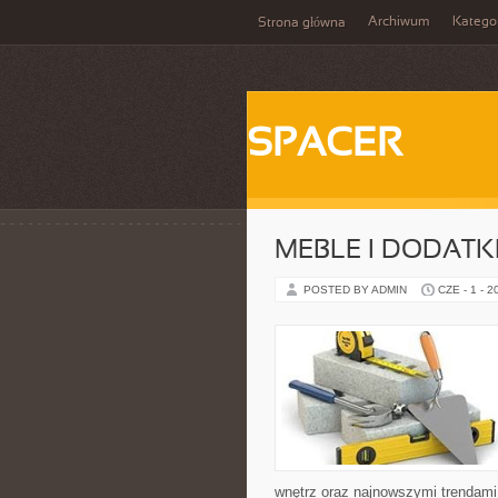
Archiwum
Katego
Strona główna
SPACER
MEBLE I DODATK
POSTED BY ADMIN
CZE - 1 - 2
wnętrz oraz najnowszymi trendami