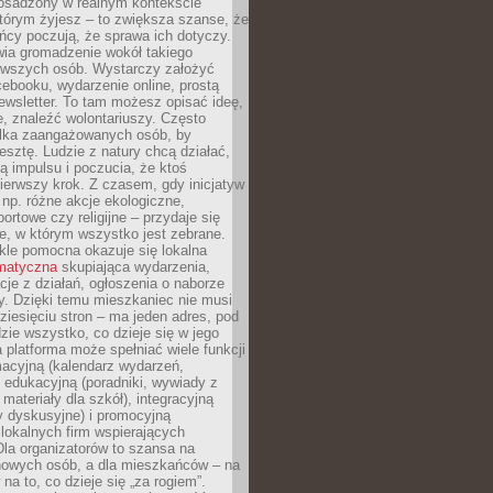
 osadzony w realnym kontekście
tórym żyjesz – to zwiększa szanse, że
ńcy poczują, że sprawa ich dotyczy.
twia gromadzenie wokół takiego
rwszych osób. Wystarczy założyć
ebooku, wydarzenie online, prostą
ewsletter. To tam możesz opisać ideę,
e, znaleźć wolontariuszy. Często
ilka zaangażowanych osób, by
resztę. Ludzie z natury chcą działać,
ją impulsu i poczucia, że ktoś
pierwszy krok. Z czasem, gdy inicjatyw
– np. różne akcje ekologiczne,
portowe czy religijne – przydaje się
e, w którym wszystko jest zebrane.
kle pomocna okazuje się lokalna
ematyczna
skupiająca wydarzenia,
acje z działań, ogłoszenia o naborze
y. Dzięki temu mieszkaniec nie musi
ziesięciu stron – ma jeden adres, pod
zie wszystko, co dzieje się w jego
a platforma może spełniać wiele funkcji
macyjną (kalendarz wydarzeń,
, edukacyjną (poradniki, wywiady z
 materiały dla szkół), integracyjną
y dyskusyjne) i promocyjną
 lokalnych firm wspierających
 Dla organizatorów to szansa na
 nowych osób, a dla mieszkańców – na
na to, co dzieje się „za rogiem”.