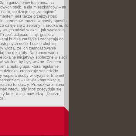
 Dla organizatorów to szansa na
 nowych osób, a dla mieszkańców – na
na to, co dzieje się „za rogiem”.
entem jest także przejrzystość
ęki internetowi można w prosty sposób
o dzieje się z zebranymi środkami, ilu
y wzięło udział w akcji, jak wyglądają
 i „po”. Zdjęcia, filmy, grafiki z
ami budują zaufanie i zachęcają do
astępnych osób. Ludzie chętniej
dy widzą, że ich zaangażowanie
kretne rezultaty. Na koniec warto
że lokalne inicjatywy społeczne w sieci
yć wielkie, by były ważne. Czasem
ienia mała grupa, która regularnie
 dziecka, organizuje sąsiedzkie
y wspiera osoby w kryzysie. Internet
o narzędziem – ułatwia komunikację,
bieranie funduszy. Prawdziwa zmiana
ednak wtedy, gdy ktoś zdecyduje się
szy krok, a inni powiedzą: „Dobrze,
bą”.