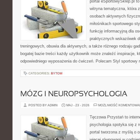
portal eSportowySklep.pl to
witryna tematyczna, która 
osobach aktywnych fizyczn
miłośnikach sportowego sty
funkcję informacyjną dla o
praktycznych wskazówek d
treningowych, obuwia dla aktywnych, a także różnego rodzaju gad
bogatej bazie treści każdy użytkownik może znaleźć inspiracje,
odpowiedniego wyposażenia do ćwiczeń. Polecam Styl sportowy na
CATEGORIES:
BYTOM
MÓZG I NEUROPSYCHOLOGIA
POSTED BY ADMIN
MAJ - 23 - 2026
MOŻLIWOŚĆ KOMENTOWA
Tęczowa Przystań to intern
psychologia spotyka się z 
portal tworzona z myślą o 
więcej równowagi w codzie