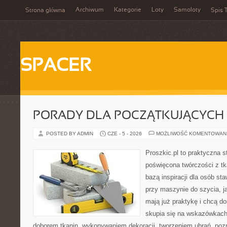
Archiwum
Kategorie
Loty
Samoloty
Strona główna
Spis T
SPACER
PORADY DLA POCZĄTKUJĄCYCH 
POSTED BY ADMIN
CZE - 5 - 2026
MOŻLIWOŚĆ KOMENTOWAN
Proszkic.pl to praktyczna s
poświęcona twórczości z tk
bazą inspiracji dla osób st
przy maszynie do szycia, ja
mają już praktykę i chcą do
skupia się na wskazówkach
doborem tkanin, wykonywaniem dekoracji, tworzeniem ubrań, poz