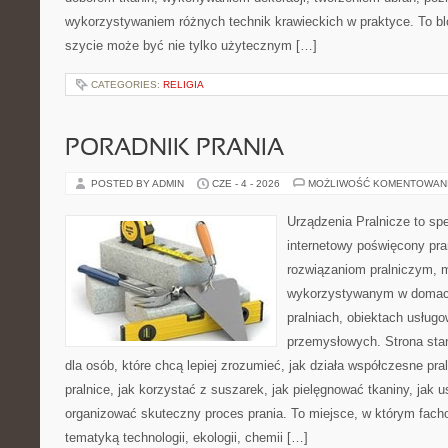
wykorzystywaniem różnych technik krawieckich w praktyce. To blo
szycie może być nie tylko użytecznym […]
CATEGORIES:
RELIGIA
PORADNIK PRANIA
POSTED BY ADMIN
CZE - 4 - 2026
MOŻLIWOŚĆ KOMENTOWAN
Urządzenia Pralnicze to spe
internetowy poświęcony pr
rozwiązaniom pralniczym,
wykorzystywanym w domach,
pralniach, obiektach usług
przemysłowych. Strona sta
dla osób, które chcą lepiej zrozumieć, jak działa współczesne pral
pralnice, jak korzystać z suszarek, jak pielęgnować tkaniny, jak 
organizować skuteczny proces prania. To miejsce, w którym fach
tematyką technologii, ekologii, chemii […]