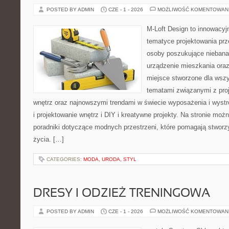
POSTED BY ADMIN
CZE - 1 - 2026
MOŻLIWOŚĆ KOMENTOWAN
M-Loft Design to innowacyj
tematyce projektowania prze
osoby poszukujące nieban
urządzenie mieszkania ora
miejsce stworzone dla wszys
tematami związanymi z pro
wnętrz oraz najnowszymi trendami w świecie wyposażenia i wystr
i projektowanie wnętrz i DIY i kreatywne projekty. Na stronie mo
poradniki dotyczące modnych przestrzeni, które pomagają stworz
życia. […]
CATEGORIES:
MODA, URODA, STYL
DRESY I ODZIEŻ TRENINGOWA
POSTED BY ADMIN
CZE - 1 - 2026
MOŻLIWOŚĆ KOMENTOWAN