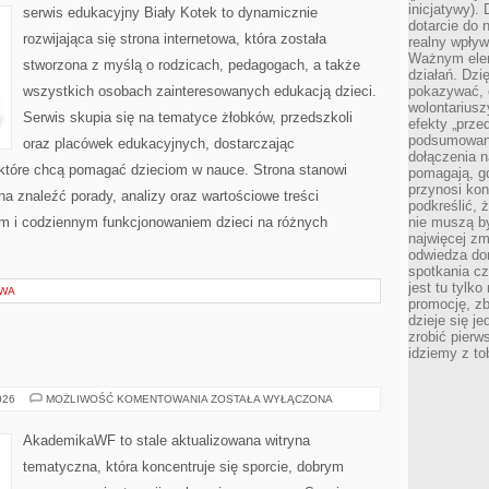
inicjatywy).
serwis edukacyjny Biały Kotek to dynamicznie
dotarcie do
rozwijająca się strona internetowa, która została
realny wpływ 
Ważnym elem
stworzona z myślą o rodzicach, pedagogach, a także
działań. Dzi
wszystkich osobach zainteresowanych edukacją dzieci.
pokazywać, c
wolontariusz
Serwis skupia się na tematyce żłobków, przedszkoli
efekty „przed”
podsumowani
oraz placówek edukacyjnych, dostarczając
dołączenia n
, które chcą pomagać dzieciom w nauce. Strona stanowi
pomagają, g
przynosi kon
 znaleźć porady, analizy oraz wartościowe treści
podkreślić, 
m i codziennym funkcjonowaniem dzieci na różnych
nie muszą b
najwięcej zm
odwiedza dom
spotkania cz
jest tu tylk
OWA
promocję, z
dzieje się j
zrobić pierw
idziemy z to
STUDIA
026
MOŻLIWOŚĆ KOMENTOWANIA
ZOSTAŁA WYŁĄCZONA
NA
AWF
AkademikaWF to stale aktualizowana witryna
tematyczna, która koncentruje się sporcie, dobrym