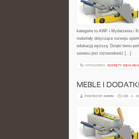
kategorie to AWF i Wydarzenia i 
materiały dotyczące rozwoju sporto
edukacją wyższą. Dzięki temu por
serwisu jest różnorodność […]
CATEGORIES:
SEKRETY IDEALNEG
MEBLE I DODATK
POSTED BY ADMIN
CZE - 1 - 2