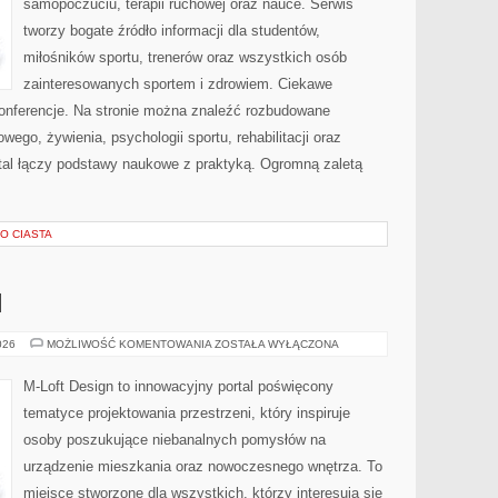
samopoczuciu, terapii ruchowej oraz nauce. Serwis
tworzy bogate źródło informacji dla studentów,
miłośników sportu, trenerów oraz wszystkich osób
zainteresowanych sportem i zdrowiem. Ciekawe
Konferencje. Na stronie można znaleźć rozbudowane
wego, żywienia, psychologii sportu, rehabilitacji oraz
tal łączy podstawy naukowe z praktyką. Ogromną zaletą
O CIASTA
I
MEBLE
026
MOŻLIWOŚĆ KOMENTOWANIA
ZOSTAŁA WYŁĄCZONA
I
DODATKI
M-Loft Design to innowacyjny portal poświęcony
tematyce projektowania przestrzeni, który inspiruje
osoby poszukujące niebanalnych pomysłów na
urządzenie mieszkania oraz nowoczesnego wnętrza. To
miejsce stworzone dla wszystkich, którzy interesują się