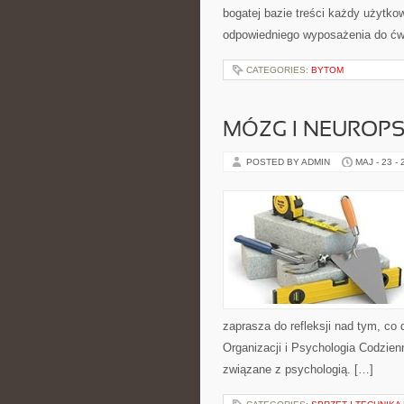
bogatej bazie treści każdy użytk
odpowiedniego wyposażenia do ćwi
CATEGORIES:
BYTOM
MÓZG I NEUROP
POSTED BY ADMIN
MAJ - 23 -
zaprasza do refleksji nad tym, co
Organizacji i Psychologia Codzien
związane z psychologią. […]