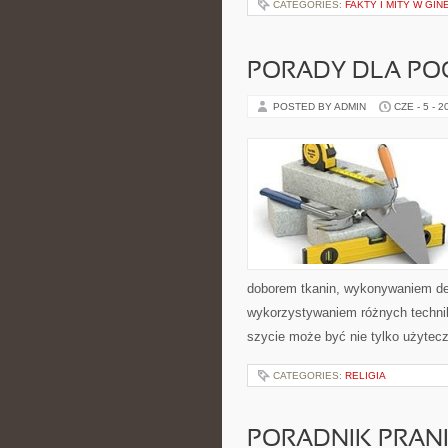
CATEGORIES:
FAKTY I MITY W GIN
PORADY DLA POC
POSTED BY ADMIN
CZE - 5 - 2
doborem tkanin, wykonywaniem dek
wykorzystywaniem różnych technik 
szycie może być nie tylko użyte
CATEGORIES:
RELIGIA
PORADNIK PRAN