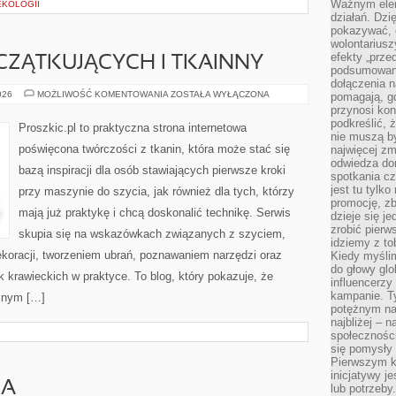
Ważnym elem
EKOLOGII
działań. Dzi
pokazywać, c
wolontariusz
efekty „przed”
ZĄTKUJĄCYCH I TKAINNY
podsumowani
dołączenia n
PORADY
026
MOŻLIWOŚĆ KOMENTOWANIA
ZOSTAŁA WYŁĄCZONA
pomagają, g
DLA
przynosi kon
POCZĄTKUJĄCYCH
podkreślić, 
I
Proszkic.pl to praktyczna strona internetowa
TKAINNY
nie muszą b
poświęcona twórczości z tkanin, która może stać się
najwięcej zm
odwiedza dom
bazą inspiracji dla osób stawiających pierwsze kroki
spotkania cz
jest tu tylk
przy maszynie do szycia, jak również dla tych, którzy
promocję, z
mają już praktykę i chcą doskonalić technikę. Serwis
dzieje się j
zrobić pierw
skupia się na wskazówkach związanych z szyciem,
idziemy z to
oracji, tworzeniem ubrań, poznawaniem narzędzi oraz
Kiedy myślim
do głowy glo
krawieckich w praktyce. To blog, który pokazuje, że
influencerzy
kampanie. T
cznym […]
potężnym na
najbliżej – n
społeczności
się pomysły n
Pierwszym k
inicjatywy j
IA
lub potrzeby