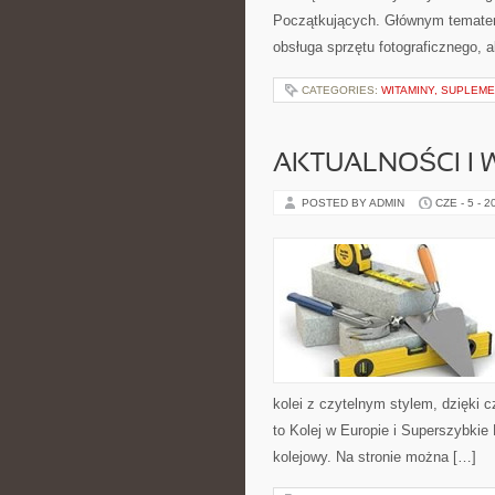
Początkujących. Głównym tematem s
obsługa sprzętu fotograficznego, a
CATEGORIES:
WITAMINY, SUPLEM
AKTUALNOŚCI I
POSTED BY ADMIN
CZE - 5 - 2
kolei z czytelnym stylem, dzięki 
to Kolej w Europie i Superszybkie
kolejowy. Na stronie można […]