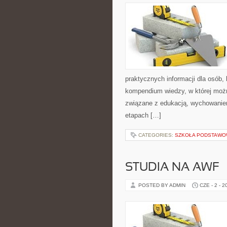
praktycznych informacji dla osób
kompendium wiedzy, w której można
związane z edukacją, wychowanie
etapach […]
CATEGORIES:
SZKOŁA PODSTAW
STUDIA NA AWF
POSTED BY ADMIN
CZE - 2 - 2