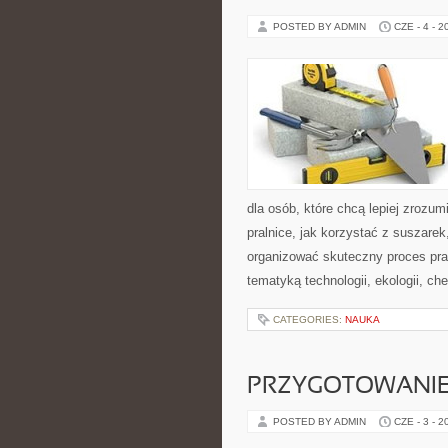
POSTED BY ADMIN
CZE - 4 - 2
dla osób, które chcą lepiej zrozum
pralnice, jak korzystać z suszarek
organizować skuteczny proces pra
tematyką technologii, ekologii, ch
CATEGORIES:
NAUKA
PRZYGOTOWANIE
POSTED BY ADMIN
CZE - 3 - 2