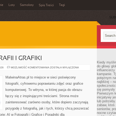
rie
Loty
Samoloty
Tagi
Spis Treści
SUB
FII I GRAFIKI
Kiedy myślim
do głowy glo
HISTORIA
026
MOŻLIWOŚĆ KOMENTOWANIA
ZOSTAŁA WYŁĄCZONA
influencerzy
FOTOGRAFII
I
kampanie. T
GRAFIKI
MalwinaAtras.pl to miejsce w sieci poświęcony
potężnym na
najbliżej – n
fotografii, cyfrowemu poprawianiu zdjęć oraz grafice
społeczności
się pomysły n
komputerowej. To witryna, w której pasja do obrazu
Pierwszym k
łączy się z inspirującymi treściami. Strona może
inicjatywy j
lub potrzeby
zainteresować zarówno osoby, które dopiero zaczynają
zabaw, ktoś 
przygodę z fotografią, jak i tych, którzy chcą poszerzać
seniorów, pr
nocne czyta
e: AI w Fotografii i Grafice i Poradniki dla