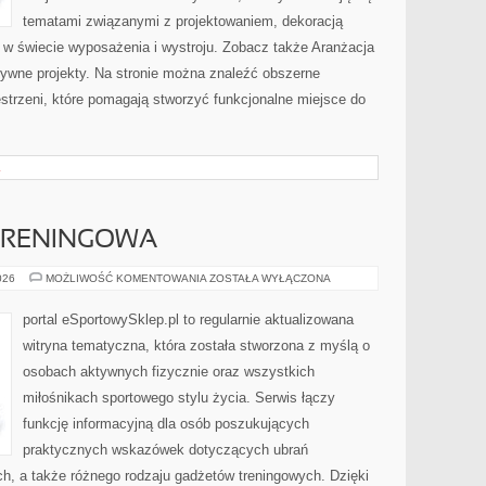
tematami związanymi z projektowaniem, dekoracją
 w świecie wyposażenia i wystroju. Zobacz także Aranżacja
atywne projekty. Na stronie można znaleźć obszerne
strzeni, które pomagają stworzyć funkcjonalne miejsce do
L
 TRENINGOWA
DRESY
026
MOŻLIWOŚĆ KOMENTOWANIA
ZOSTAŁA WYŁĄCZONA
I
ODZIEŻ
TRENINGOWA
portal eSportowySklep.pl to regularnie aktualizowana
witryna tematyczna, która została stworzona z myślą o
osobach aktywnych fizycznie oraz wszystkich
miłośnikach sportowego stylu życia. Serwis łączy
funkcję informacyjną dla osób poszukujących
praktycznych wskazówek dotyczących ubrań
h, a także różnego rodzaju gadżetów treningowych. Dzięki