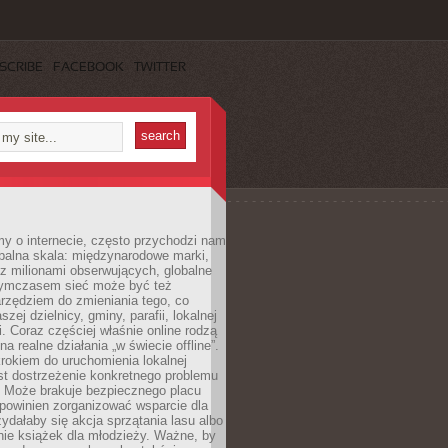
SCRIBE
FACEBOOK
TWITTER
y o internecie, często przychodzi nam
balna skala: międzynarodowe marki,
 z milionami obserwujących, globalne
ymczasem sieć może być też
rzędziem do zmieniania tego, co
aszej dzielnicy, gminy, parafii, lokalnej
. Coraz częściej właśnie online rodzą
a realne działania „w świecie offline”.
rokiem do uruchomienia lokalnej
est dostrzeżenie konkretnego problemu
. Może brakuje bezpiecznego placu
powinien zorganizować wsparcie dla
zydałaby się akcja sprzątania lasu albo
nie książek dla młodzieży. Ważne, by