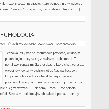
ownik może znaleźć inspiracje, które pomogą mu w wyborze
czeń. Polecam Styl sportowy na co dzień i Trendy i […]
SYCHOLOGIA
MÓZG
 2026
MOŻLIWOŚĆ KOMENTOWANIA
ZOSTAŁA WYŁĄCZONA
I
NEUROPSYCHOLOGIA
Tęczowa Przystań to internetowa przystań, w którym
psychologia spotyka się z realnymi problemami. To
portal tworzona z myślą o osobach, które chcą odnaleźć
więcej równowagi w codzienności. Nazwa Tęczowa
Przystań dobrze oddaje charakter tego miejsca,
ponieważ kojarzy się z różnorodnością, a jednocześnie
 dzieje się w człowieku. Polecamy Praca i Psychologia
ności. Strona ma edukacyjny charakter i porusza tematy