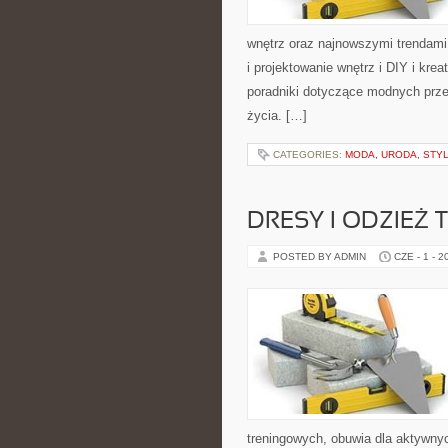
wnętrz oraz najnowszymi trendami
i projektowanie wnętrz i DIY i kre
poradniki dotyczące modnych prze
życia. […]
CATEGORIES:
MODA, URODA, STY
DRESY I ODZIEŻ
POSTED BY ADMIN
CZE - 1 - 2
treningowych, obuwia dla aktywnyc