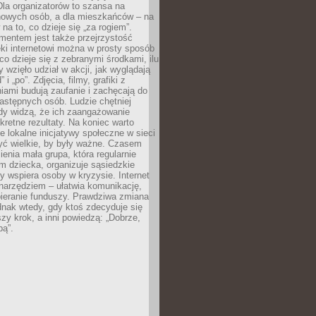
 Dla organizatorów to szansa na
 nowych osób, a dla mieszkańców – na
na to, co dzieje się „za rogiem”.
entem jest także przejrzystość
ęki internetowi można w prosty sposób
o dzieje się z zebranymi środkami, ilu
y wzięło udział w akcji, jak wyglądają
 i „po”. Zdjęcia, filmy, grafiki z
ami budują zaufanie i zachęcają do
astępnych osób. Ludzie chętniej
dy widzą, że ich zaangażowanie
kretne rezultaty. Na koniec warto
że lokalne inicjatywy społeczne w sieci
yć wielkie, by były ważne. Czasem
ienia mała grupa, która regularnie
 dziecka, organizuje sąsiedzkie
y wspiera osoby w kryzysie. Internet
o narzędziem – ułatwia komunikację,
bieranie funduszy. Prawdziwa zmiana
ednak wtedy, gdy ktoś zdecyduje się
szy krok, a inni powiedzą: „Dobrze,
bą”.