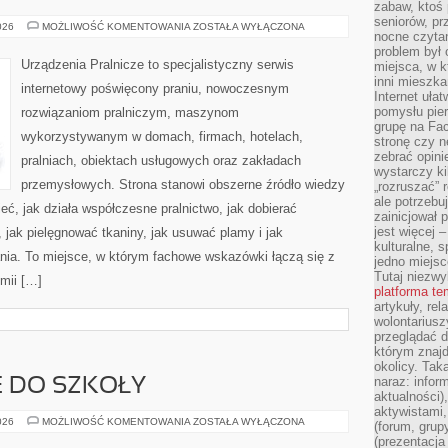
zabaw, ktoś 
seniorów, pr
PORADNIK
026
MOŻLIWOŚĆ KOMENTOWANIA
ZOSTAŁA WYŁĄCZONA
nocne czyta
PRANIA
problem był
Urządzenia Pralnicze to specjalistyczny serwis
miejsca, w k
inni mieszka
internetowy poświęcony praniu, nowoczesnym
Internet uła
pomysłu pie
rozwiązaniom pralniczym, maszynom
grupę na Fac
wykorzystywanym w domach, firmach, hotelach,
stronę czy n
zebrać opini
pralniach, obiektach usługowych oraz zakładach
wystarczy k
przemysłowych. Strona stanowi obszerne źródło wiedzy
„rozruszać” 
ale potrzebu
ieć, jak działa współczesne pralnictwo, jak dobierać
zainicjował 
jest więcej 
, jak pielęgnować tkaniny, jak usuwać plamy i jak
kulturalne, s
nia. To miejsce, w którym fachowe wskazówki łączą się z
jedno miejsc
Tutaj niezwy
emii […]
platforma t
artykuły, rel
wolontariusz
przeglądać d
którym znajd
okolicy. Tak
naraz: infor
 DO SZKOŁY
aktualności)
aktywistami,
PRZYGOTOWANIE
026
MOŻLIWOŚĆ KOMENTOWANIA
ZOSTAŁA WYŁĄCZONA
(forum, grup
DO
(prezentacja
SZKOŁY