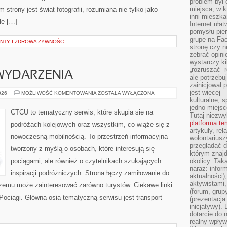
problem był
miejsca, w k
trony jest świat fotografii, rozumiana nie tylko jako
inni mieszka
le […]
Internet uła
pomysłu pie
grupę na Fac
ENTY I ZDROWA ŻYWNOŚC
stronę czy n
zebrać opini
wystarczy k
„rozruszać” 
 WYDARZENIA
ale potrzebu
zainicjował 
jest więcej 
AKTUALNOŚCI
026
MOŻLIWOŚĆ KOMENTOWANIA
ZOSTAŁA WYŁĄCZONA
I
kulturalne, s
WYDARZENIA
jedno miejsc
CTCU to tematyczny serwis, które skupia się na
Tutaj niezwy
platforma t
podróżach kolejowych oraz wszystkim, co wiąże się z
artykuły, rel
nowoczesną mobilnością. To przestrzeń informacyjna
wolontariusz
przeglądać d
tworzony z myślą o osobach, które interesują się
którym znajd
pociągami, ale również o czytelnikach szukających
okolicy. Tak
naraz: infor
inspiracji podróżniczych. Strona łączy zamiłowanie do
aktualności)
aktywistami,
czemu może zainteresować zarówno turystów. Ciekawe linki
(forum, grup
 Pociągi. Główną osią tematyczną serwisu jest transport
(prezentacja
inicjatywy).
dotarcie do
realny wpływ 