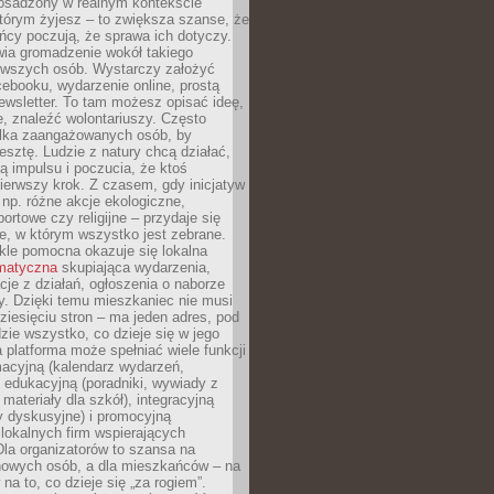
 osadzony w realnym kontekście
tórym żyjesz – to zwiększa szanse, że
ńcy poczują, że sprawa ich dotyczy.
twia gromadzenie wokół takiego
rwszych osób. Wystarczy założyć
ebooku, wydarzenie online, prostą
ewsletter. To tam możesz opisać ideę,
e, znaleźć wolontariuszy. Często
ilka zaangażowanych osób, by
resztę. Ludzie z natury chcą działać,
ją impulsu i poczucia, że ktoś
pierwszy krok. Z czasem, gdy inicjatyw
– np. różne akcje ekologiczne,
portowe czy religijne – przydaje się
e, w którym wszystko jest zebrane.
kle pomocna okazuje się lokalna
ematyczna
skupiająca wydarzenia,
acje z działań, ogłoszenia o naborze
y. Dzięki temu mieszkaniec nie musi
ziesięciu stron – ma jeden adres, pod
zie wszystko, co dzieje się w jego
a platforma może spełniać wiele funkcji
macyjną (kalendarz wydarzeń,
, edukacyjną (poradniki, wywiady z
 materiały dla szkół), integracyjną
y dyskusyjne) i promocyjną
 lokalnych firm wspierających
 Dla organizatorów to szansa na
 nowych osób, a dla mieszkańców – na
na to, co dzieje się „za rogiem”.