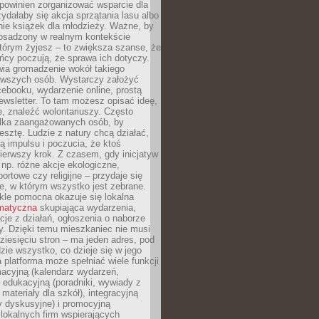
powinien zorganizować wsparcie dla
zydałaby się akcja sprzątania lasu albo
nie książek dla młodzieży. Ważne, by
 osadzony w realnym kontekście
tórym żyjesz – to zwiększa szanse, że
ńcy poczują, że sprawa ich dotyczy.
twia gromadzenie wokół takiego
rwszych osób. Wystarczy założyć
ebooku, wydarzenie online, prostą
ewsletter. To tam możesz opisać ideę,
e, znaleźć wolontariuszy. Często
ilka zaangażowanych osób, by
resztę. Ludzie z natury chcą działać,
ją impulsu i poczucia, że ktoś
pierwszy krok. Z czasem, gdy inicjatyw
– np. różne akcje ekologiczne,
portowe czy religijne – przydaje się
e, w którym wszystko jest zebrane.
kle pomocna okazuje się lokalna
ematyczna
skupiająca wydarzenia,
acje z działań, ogłoszenia o naborze
y. Dzięki temu mieszkaniec nie musi
ziesięciu stron – ma jeden adres, pod
zie wszystko, co dzieje się w jego
a platforma może spełniać wiele funkcji
macyjną (kalendarz wydarzeń,
, edukacyjną (poradniki, wywiady z
 materiały dla szkół), integracyjną
y dyskusyjne) i promocyjną
 lokalnych firm wspierających