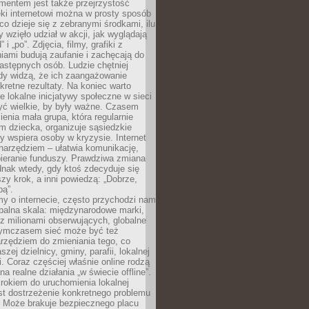
entem jest także przejrzystość
ęki internetowi można w prosty sposób
o dzieje się z zebranymi środkami, ilu
y wzięło udział w akcji, jak wyglądają
 i „po”. Zdjęcia, filmy, grafiki z
ami budują zaufanie i zachęcają do
astępnych osób. Ludzie chętniej
dy widzą, że ich zaangażowanie
kretne rezultaty. Na koniec warto
że lokalne inicjatywy społeczne w sieci
yć wielkie, by były ważne. Czasem
ienia mała grupa, która regularnie
 dziecka, organizuje sąsiedzkie
y wspiera osoby w kryzysie. Internet
o narzędziem – ułatwia komunikację,
bieranie funduszy. Prawdziwa zmiana
ednak wtedy, gdy ktoś zdecyduje się
szy krok, a inni powiedzą: „Dobrze,
bą”.
y o internecie, często przychodzi nam
balna skala: międzynarodowe marki,
 z milionami obserwujących, globalne
ymczasem sieć może być też
rzędziem do zmieniania tego, co
aszej dzielnicy, gminy, parafii, lokalnej
. Coraz częściej właśnie online rodzą
a realne działania „w świecie offline”.
rokiem do uruchomienia lokalnej
est dostrzeżenie konkretnego problemu
. Może brakuje bezpiecznego placu