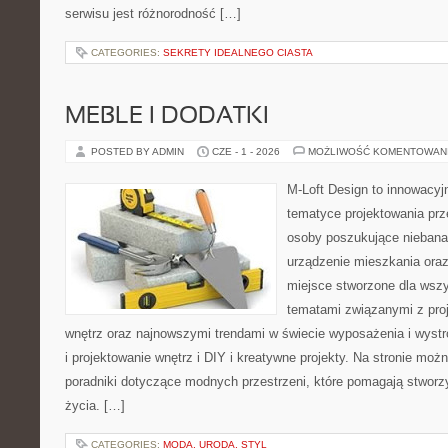
serwisu jest różnorodność […]
CATEGORIES:
SEKRETY IDEALNEGO CIASTA
MEBLE I DODATKI
POSTED BY ADMIN
CZE - 1 - 2026
MOŻLIWOŚĆ KOMENTOWAN
M-Loft Design to innowacyj
tematyce projektowania prze
osoby poszukujące nieban
urządzenie mieszkania ora
miejsce stworzone dla wszys
tematami związanymi z pro
wnętrz oraz najnowszymi trendami w świecie wyposażenia i wystr
i projektowanie wnętrz i DIY i kreatywne projekty. Na stronie mo
poradniki dotyczące modnych przestrzeni, które pomagają stworz
życia. […]
CATEGORIES:
MODA, URODA, STYL