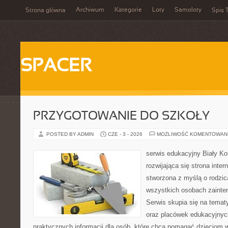
Archiwum
Kategorie
Loty
Samoloty
Strona główna
Spis T
SPACER
PRZYGOTOWANIE DO SZKOŁY
POSTED BY ADMIN
CZE - 3 - 2026
MOŻLIWOŚĆ KOMENTOWAN
serwis edukacyjny Biały Ko
rozwijająca się strona inter
stworzona z myślą o rodzic
wszystkich osobach zainte
Serwis skupia się na temat
oraz placówek edukacyjnyc
praktycznych informacji dla osób, które chcą pomagać dzieciom 