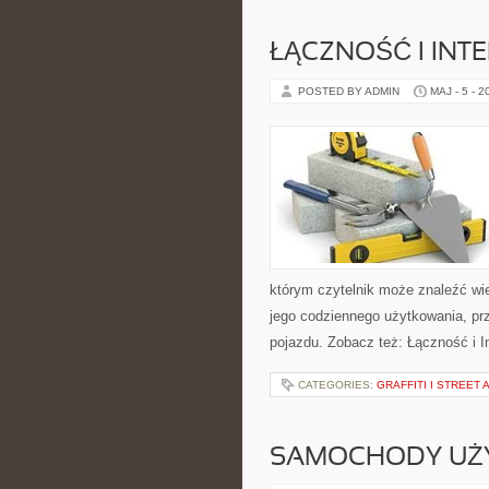
ŁĄCZNOŚĆ I INTE
POSTED BY ADMIN
MAJ - 5 - 2
którym czytelnik może znaleźć wi
jego codziennego użytkowania, pr
pojazdu. Zobacz też: Łączność i In
CATEGORIES:
GRAFFITI I STREET 
SAMOCHODY UŻ