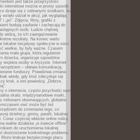
entem jest także przejrzystość
ęki internetowi można w prosty sposób
o dzieje się z zebranymi środkami, ilu
y wzięło udział w akcji, jak wyglądają
 i „po”. Zdjęcia, filmy, grafiki z
ami budują zaufanie i zachęcają do
astępnych osób. Ludzie chętniej
dy widzą, że ich zaangażowanie
kretne rezultaty. Na koniec warto
że lokalne inicjatywy społeczne w sieci
yć wielkie, by były ważne. Czasem
ienia mała grupa, która regularnie
 dziecka, organizuje sąsiedzkie
y wspiera osoby w kryzysie. Internet
o narzędziem – ułatwia komunikację,
bieranie funduszy. Prawdziwa zmiana
ednak wtedy, gdy ktoś zdecyduje się
szy krok, a inni powiedzą: „Dobrze,
bą”.
y o internecie, często przychodzi nam
balna skala: międzynarodowe marki,
 z milionami obserwujących, globalne
ymczasem sieć może być też
rzędziem do zmieniania tego, co
aszej dzielnicy, gminy, parafii, lokalnej
. Coraz częściej właśnie online rodzą
a realne działania „w świecie offline”.
rokiem do uruchomienia lokalnej
est dostrzeżenie konkretnego problemu
. Może brakuje bezpiecznego placu