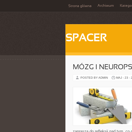
Archiwum
Katego
Strona główna
SPACER
MÓZG I NEUROP
POSTED BY ADMIN
MAJ - 23 -
zaprasza do refleksji nad tym, co