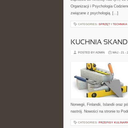
Organizacji i Psychologia Codzien
związane z psychologią. […]
CATEGORIES:
SPRZĘT I TECHNIKA
KUCHNIA SKAN
POSTED BY ADMIN
MAJ - 21 -
Norwegii, Finlandii, Islandii oraz 
nastrój. Nowości na stronie to Pod
CATEGORIES:
PRZEPISY KULINAR