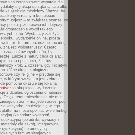
powinien zorganizować wsparcie dla
zydałaby się akcja sprzątania lasu albo
nie książek dla młodzieży. Ważne, by
 osadzony w realnym kontekście
tórym żyjesz – to zwiększa szanse, że
ńcy poczują, że sprawa ich dotyczy.
twia gromadzenie wokół takiego
rwszych osób. Wystarczy założyć
ebooku, wydarzenie online, prostą
ewsletter. To tam możesz opisać ideę,
e, znaleźć wolontariuszy. Często
ilka zaangażowanych osób, by
resztę. Ludzie z natury chcą działać,
ją impulsu i poczucia, że ktoś
pierwszy krok. Z czasem, gdy inicjatyw
– np. różne akcje ekologiczne,
portowe czy religijne – przydaje się
e, w którym wszystko jest zebrane.
kle pomocna okazuje się lokalna
ematyczna
skupiająca wydarzenia,
acje z działań, ogłoszenia o naborze
y. Dzięki temu mieszkaniec nie musi
ziesięciu stron – ma jeden adres, pod
zie wszystko, co dzieje się w jego
a platforma może spełniać wiele funkcji
macyjną (kalendarz wydarzeń,
, edukacyjną (poradniki, wywiady z
 materiały dla szkół), integracyjną
y dyskusyjne) i promocyjną
 lokalnych firm wspierających