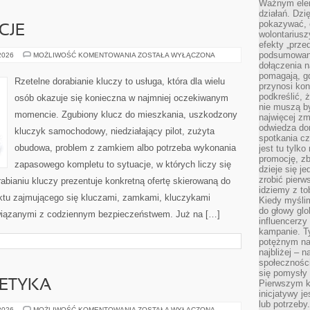
Ważnym elem
działań. Dzi
pokazywać, c
CJE
wolontariusz
efekty „przed”
podsumowani
PRAWO
 2026
MOŻLIWOŚĆ KOMENTOWANIA
ZOSTAŁA WYŁĄCZONA
I
dołączenia n
REGULACJE
pomagają, g
Rzetelne dorabianie kluczy to usługa, która dla wielu
przynosi kon
podkreślić, 
osób okazuje się konieczna w najmniej oczekiwanym
nie muszą b
momencie. Zgubiony klucz do mieszkania, uszkodzony
najwięcej zm
odwiedza dom
kluczyk samochodowy, niedziałający pilot, zużyta
spotkania cz
obudowa, problem z zamkiem albo potrzeba wykonania
jest tu tylk
promocję, z
zapasowego kompletu to sytuacje, w których liczy się
dzieje się j
zrobić pierw
bianiu kluczy prezentuje konkretną ofertę skierowaną do
idziemy z to
nktu zajmującego się kluczami, zamkami, kluczykami
Kiedy myślim
do głowy glo
iązanymi z codziennym bezpieczeństwem. Już na […]
influencerzy
kampanie. T
potężnym na
najbliżej – n
społeczności
się pomysły n
 ETYKA
Pierwszym k
inicjatywy j
lub potrzeby
TECHNOLOGIA
 2026
MOŻLIWOŚĆ KOMENTOWANIA
ZOSTAŁA WYŁĄCZONA