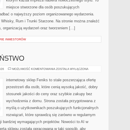
którym każda impreza nabiera nowoczesnego stylu. To
miejsce stworzone dla osób poszukujących
ą zadbać o najwyższy poziom organizowanego wydarzenia.
i Whisky, Rum i Trunki Starzone. Na stronie można znaleźć
 organizacją wydarzeń oraz tworzeniem […]
ORIE INWESTORÓW
EŃSTWO
CYBERBEZPIECZEŃSTWO
026
MOŻLIWOŚĆ KOMENTOWANIA
ZOSTAŁA WYŁĄCZONA
internetowy sklep Feniks to stale poszerzająca ofertę
przestrzeń dla osób, które cenią wysoką jakość, dobry
stosunek jakości do ceny oraz szybkie zakupy bez
wychodzenia z domu. Strona została przygotowana z
myślą o użytkownikach poszukujących funkcjonalnych
rozwiązań, które sprawdzą się zarówno w regularnym
cji bardziej wymagających projektów. Nowości to AI w
ferta sklepu została opracowana w taki sposób, aby