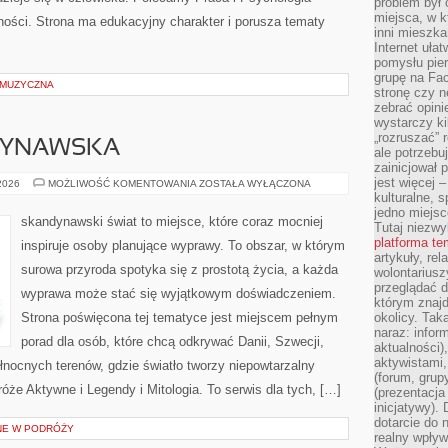
problem był
miejsca, w k
ności. Strona ma edukacyjny charakter i porusza tematy
inni mieszka
Internet uła
pomysłu pie
grupę na Fac
 MUZYCZNA
stronę czy n
zebrać opini
wystarczy k
„rozruszać” 
DYNAWSKA
ale potrzebu
zainicjował 
jest więcej 
KUCHNIA
 2026
MOŻLIWOŚĆ KOMENTOWANIA
ZOSTAŁA WYŁĄCZONA
SKANDYNAWSKA
kulturalne, s
jedno miejsc
skandynawski świat to miejsce, które coraz mocniej
Tutaj niezwy
platforma t
inspiruje osoby planujące wyprawy. To obszar, w którym
artykuły, rel
surowa przyroda spotyka się z prostotą życia, a każda
wolontariusz
przeglądać d
wyprawa może stać się wyjątkowym doświadczeniem.
którym znajd
Strona poświęcona tej tematyce jest miejscem pełnym
okolicy. Tak
naraz: infor
porad dla osób, które chcą odkrywać Danii, Szwecji,
aktualności)
aktywistami,
północnych terenów, gdzie światło tworzy niepowtarzalny
(forum, grup
róże Aktywne i Legendy i Mitologia. To serwis dla tych, […]
(prezentacja
inicjatywy).
dotarcie do
NE W PODRÓŻY
realny wpływ 