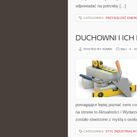
odpowiadać na potrzeby […]
CATEGORIES:
PRZYSZŁOŚĆ ENERG
DUCHOWNI I ICH
POSTED BY ADMIN
MAJ - 6 - 2
pomagające lepiej poznać sens c
na stronie to Aktualności i Wydar
zostało stworzone z myślą o osoba
CATEGORIES:
STYL INDUSTRIALNY