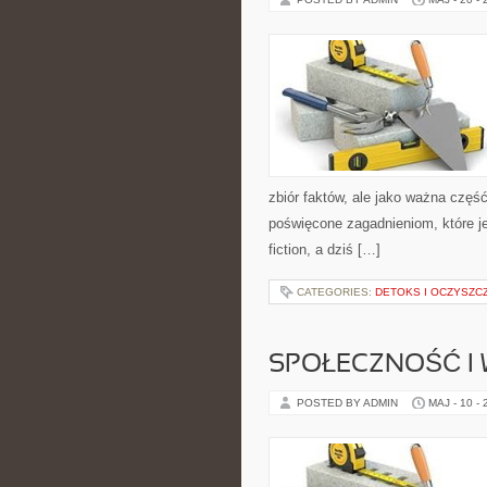
zbiór faktów, ale jako ważna częś
poświęcone zagadnieniom, które je
fiction, a dziś […]
CATEGORIES:
DETOKS I OCZYSZC
SPOŁECZNOŚĆ I 
POSTED BY ADMIN
MAJ - 10 -