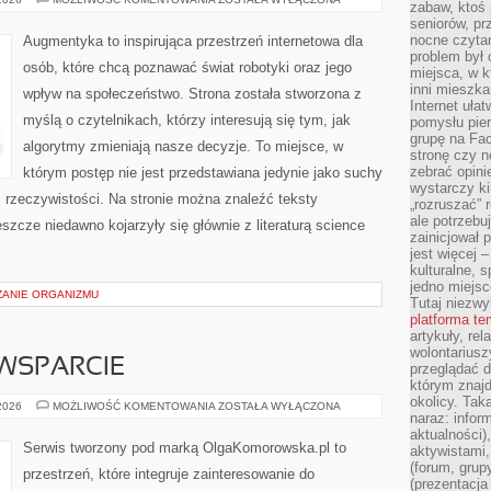
zabaw, ktoś 
A
seniorów, pr
ETYKA
nocne czyta
Augmentyka to inspirująca przestrzeń internetowa dla
problem był
osób, które chcą poznawać świat robotyki oraz jego
miejsca, w k
inni mieszka
wpływ na społeczeństwo. Strona została stworzona z
Internet uła
myślą o czytelnikach, którzy interesują się tym, jak
pomysłu pie
grupę na Fac
algorytmy zmieniają nasze decyzje. To miejsce, w
stronę czy n
zebrać opini
którym postęp nie jest przedstawiana jedynie jako suchy
wystarczy k
ć rzeczywistości. Na stronie można znaleźć teksty
„rozruszać” 
ale potrzebu
szcze niedawno kojarzyły się głównie z literaturą science
zainicjował 
jest więcej 
kulturalne, s
jedno miejsc
ZANIE ORGANIZMU
Tutaj niezwy
platforma t
artykuły, rel
wolontariusz
WSPARCIE
przeglądać d
którym znajd
okolicy. Tak
SPOŁECZNOŚĆ
 2026
MOŻLIWOŚĆ KOMENTOWANIA
ZOSTAŁA WYŁĄCZONA
naraz: infor
I
WSPARCIE
aktualności)
Serwis tworzony pod marką OlgaKomorowska.pl to
aktywistami,
(forum, grup
przestrzeń, które integruje zainteresowanie do
(prezentacja