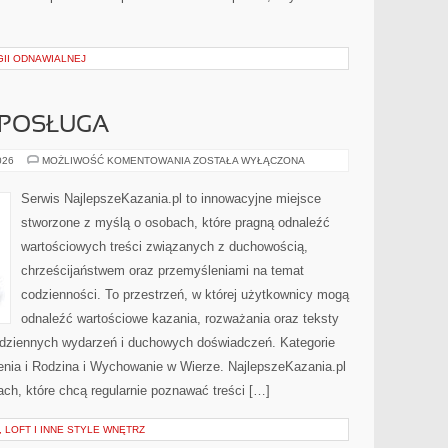
II ODNAWIALNEJ
 POSŁUGA
DUCHOWNI
026
MOŻLIWOŚĆ KOMENTOWANIA
ZOSTAŁA WYŁĄCZONA
I
ICH
POSŁUGA
Serwis NajlepszeKazania.pl to innowacyjne miejsce
stworzone z myślą o osobach, które pragną odnaleźć
wartościowych treści związanych z duchowością,
chrześcijaństwem oraz przemyśleniami na temat
codzienności. To przestrzeń, w której użytkownicy mogą
odnaleźć wartościowe kazania, rozważania oraz teksty
odziennych wydarzeń i duchowych doświadczeń. Kategorie
zenia i Rodzina i Wychowanie w Wierze. NajlepszeKazania.pl
ch, które chcą regularnie poznawać treści […]
, LOFT I INNE STYLE WNĘTRZ