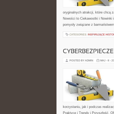
oryginalnych atrakcji, które chc
Nowości to Ciekawostki i Nowinki 
pomysły związane z barmaństwem,
CATEGORIES:
INSPIRUJĄCE HIST
CYBERBEZPIECZ
POSTED BY ADMIN
MAJ - 8 - 2
korzystaniu, jak i podczas realiza
Praktyce i Trendy i Przyszłość. O