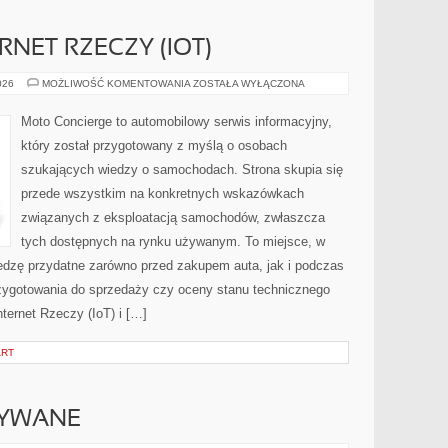
RNET RZECZY (IOT)
ŁĄCZNOŚĆ
026
MOŻLIWOŚĆ KOMENTOWANIA
ZOSTAŁA WYŁĄCZONA
I
INTERNET
RZECZY
Moto Concierge to automobilowy serwis informacyjny,
(IOT)
który został przygotowany z myślą o osobach
szukających wiedzy o samochodach. Strona skupia się
przede wszystkim na konkretnych wskazówkach
związanych z eksploatacją samochodów, zwłaszcza
tych dostępnych na rynku używanym. To miejsce, w
edzę przydatne zarówno przed zakupem auta, jak i podczas
zygotowania do sprzedaży czy oceny stanu technicznego
ternet Rzeczy (IoT) i […]
ART
YWANE