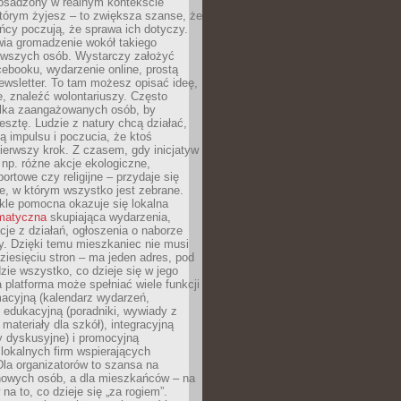
 osadzony w realnym kontekście
tórym żyjesz – to zwiększa szanse, że
ńcy poczują, że sprawa ich dotyczy.
twia gromadzenie wokół takiego
rwszych osób. Wystarczy założyć
ebooku, wydarzenie online, prostą
ewsletter. To tam możesz opisać ideę,
e, znaleźć wolontariuszy. Często
ilka zaangażowanych osób, by
resztę. Ludzie z natury chcą działać,
ją impulsu i poczucia, że ktoś
pierwszy krok. Z czasem, gdy inicjatyw
– np. różne akcje ekologiczne,
portowe czy religijne – przydaje się
e, w którym wszystko jest zebrane.
kle pomocna okazuje się lokalna
ematyczna
skupiająca wydarzenia,
acje z działań, ogłoszenia o naborze
y. Dzięki temu mieszkaniec nie musi
ziesięciu stron – ma jeden adres, pod
zie wszystko, co dzieje się w jego
a platforma może spełniać wiele funkcji
macyjną (kalendarz wydarzeń,
, edukacyjną (poradniki, wywiady z
 materiały dla szkół), integracyjną
y dyskusyjne) i promocyjną
 lokalnych firm wspierających
 Dla organizatorów to szansa na
 nowych osób, a dla mieszkańców – na
na to, co dzieje się „za rogiem”.