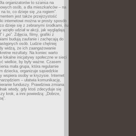
 Dla organizatorów to szansa na
 nowych osób, a dla mieszkańców – na
na to, co dzieje się „za rogiem”.
entem jest także przejrzystość
ęki internetowi można w prosty sposób
o dzieje się z zebranymi środkami, ilu
y wzięło udział w akcji, jak wyglądają
 i „po”. Zdjęcia, filmy, grafiki z
ami budują zaufanie i zachęcają do
astępnych osób. Ludzie chętniej
dy widzą, że ich zaangażowanie
kretne rezultaty. Na koniec warto
że lokalne inicjatywy społeczne w sieci
yć wielkie, by były ważne. Czasem
ienia mała grupa, która regularnie
 dziecka, organizuje sąsiedzkie
y wspiera osoby w kryzysie. Internet
o narzędziem – ułatwia komunikację,
bieranie funduszy. Prawdziwa zmiana
ednak wtedy, gdy ktoś zdecyduje się
szy krok, a inni powiedzą: „Dobrze,
bą”.