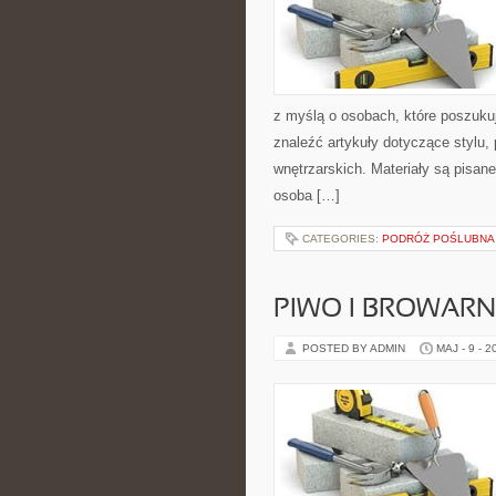
z myślą o osobach, które poszukuj
znaleźć artykuły dotyczące stylu, 
wnętrzarskich. Materiały są pisa
osoba […]
CATEGORIES:
PODRÓŻ POŚLUBNA
PIWO I BROWAR
POSTED BY ADMIN
MAJ - 9 - 2