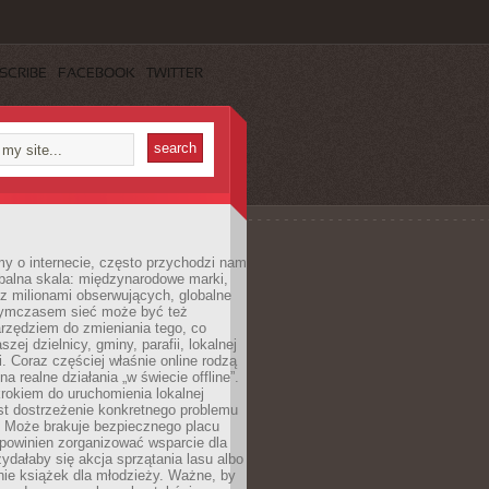
SCRIBE
FACEBOOK
TWITTER
y o internecie, często przychodzi nam
balna skala: międzynarodowe marki,
 z milionami obserwujących, globalne
ymczasem sieć może być też
rzędziem do zmieniania tego, co
aszej dzielnicy, gminy, parafii, lokalnej
. Coraz częściej właśnie online rodzą
a realne działania „w świecie offline”.
rokiem do uruchomienia lokalnej
est dostrzeżenie konkretnego problemu
. Może brakuje bezpiecznego placu
powinien zorganizować wsparcie dla
zydałaby się akcja sprzątania lasu albo
nie książek dla młodzieży. Ważne, by