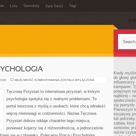
rie
Loty
Samoloty
Tagi
Spis Treści
SUB
SYCHOLOGIA
Kiedy myślim
do głowy glo
MÓZG
 2026
MOŻLIWOŚĆ KOMENTOWANIA
ZOSTAŁA WYŁĄCZONA
influencerzy
I
kampanie. T
NEUROPSYCHOLOGIA
potężnym na
Tęczowa Przystań to internetowa przystań, w którym
najbliżej – n
psychologia spotyka się z realnymi problemami. To
społeczności
się pomysły n
portal tworzona z myślą o osobach, które chcą odnaleźć
Pierwszym k
więcej równowagi w codzienności. Nazwa Tęczowa
inicjatywy j
lub potrzeby
Przystań dobrze oddaje charakter tego miejsca,
zabaw, ktoś 
seniorów, pr
ponieważ kojarzy się z różnorodnością, a jednocześnie
nocne czyta
 dzieje się w człowieku. Polecamy Praca i Psychologia