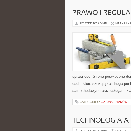
PRAWO I REGULA
POSTED BY ADMIN
MAJ - 21 -
sprawność. Strona poświęcona dora
osób, które szukają solidnego pu
samochodowymi oraz usługami zw
CATEGORIES:
GATUNKI PTAKÓW
TECHNOLOGIA A
POSTED BY ADMIN
MAJ - 20 -