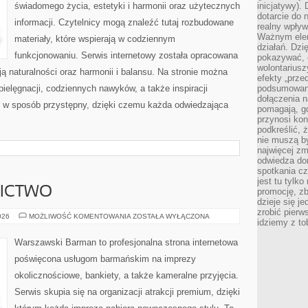
świadomego życia, estetyki i harmonii oraz użytecznych
inicjatywy).
dotarcie do
informacji. Czytelnicy mogą znaleźć tutaj rozbudowane
realny wpływ 
Ważnym elem
materiały, które wspierają w codziennym
działań. Dzi
funkcjonowaniu. Serwis internetowy została opracowana
pokazywać, c
wolontariusz
ą naturalności oraz harmonii i balansu. Na stronie można
efekty „przed”
pielęgnacji, codziennych nawyków, a także inspiracji
podsumowani
dołączenia n
ne w sposób przystępny, dzięki czemu każda odwiedzająca
pomagają, g
przynosi kon
podkreślić, 
nie muszą b
najwięcej zm
odwiedza dom
spotkania cz
jest tu tylk
NICTWO
promocję, z
dzieje się j
zrobić pierw
PIWO
026
MOŻLIWOŚĆ KOMENTOWANIA
ZOSTAŁA WYŁĄCZONA
idziemy z to
I
BROWARNICTWO
Warszawski Barman to profesjonalna strona internetowa
poświęcona usługom barmańskim na imprezy
okolicznościowe, bankiety, a także kameralne przyjęcia.
Serwis skupia się na organizacji atrakcji premium, dzięki