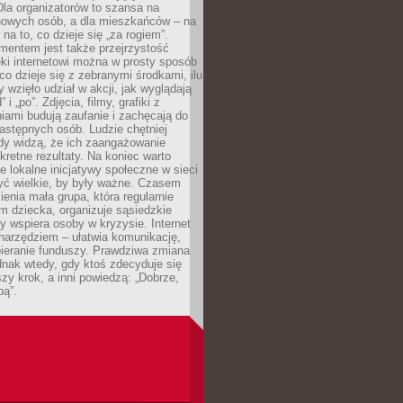
 Dla organizatorów to szansa na
 nowych osób, a dla mieszkańców – na
na to, co dzieje się „za rogiem”.
entem jest także przejrzystość
ęki internetowi można w prosty sposób
o dzieje się z zebranymi środkami, ilu
y wzięło udział w akcji, jak wyglądają
 i „po”. Zdjęcia, filmy, grafiki z
ami budują zaufanie i zachęcają do
astępnych osób. Ludzie chętniej
dy widzą, że ich zaangażowanie
kretne rezultaty. Na koniec warto
że lokalne inicjatywy społeczne w sieci
yć wielkie, by były ważne. Czasem
ienia mała grupa, która regularnie
 dziecka, organizuje sąsiedzkie
y wspiera osoby w kryzysie. Internet
o narzędziem – ułatwia komunikację,
bieranie funduszy. Prawdziwa zmiana
ednak wtedy, gdy ktoś zdecyduje się
szy krok, a inni powiedzą: „Dobrze,
bą”.