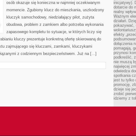
osób okazuje się konieczna w najmniej oczekiwanym
inicjatywy).
dotarcie do
momencie. Zgubiony klucz do mieszkania, uszkodzony
realny wpływ 
Ważnym elem
kluczyk samochodowy, niedziałający pilot, zużyta
działań. Dzi
obudowa, problem z zamkiem albo potrzeba wykonania
pokazywać, c
wolontariusz
zapasowego kompletu to sytuacje, w których liczy się
efekty „przed”
bianiu kluczy prezentuje konkretną ofertę skierowaną do
podsumowani
dołączenia n
nktu zajmującego się kluczami, zamkami, kluczykami
pomagają, g
przynosi kon
iązanymi z codziennym bezpieczeństwem. Już na […]
podkreślić, 
nie muszą b
najwięcej zm
odwiedza dom
spotkania cz
jest tu tylk
promocję, z
dzieje się j
zrobić pierw
idziemy z to