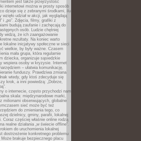
entem jest także przejrzystość
ęki internetowi można w prosty sposób
o dzieje się z zebranymi środkami, ilu
y wzięło udział w akcji, jak wyglądają
 i „po”. Zdjęcia, filmy, grafiki z
ami budują zaufanie i zachęcają do
astępnych osób. Ludzie chętniej
dy widzą, że ich zaangażowanie
kretne rezultaty. Na koniec warto
że lokalne inicjatywy społeczne w sieci
yć wielkie, by były ważne. Czasem
ienia mała grupa, która regularnie
 dziecka, organizuje sąsiedzkie
y wspiera osoby w kryzysie. Internet
o narzędziem – ułatwia komunikację,
bieranie funduszy. Prawdziwa zmiana
ednak wtedy, gdy ktoś zdecyduje się
szy krok, a inni powiedzą: „Dobrze,
bą”.
y o internecie, często przychodzi nam
balna skala: międzynarodowe marki,
 z milionami obserwujących, globalne
ymczasem sieć może być też
rzędziem do zmieniania tego, co
aszej dzielnicy, gminy, parafii, lokalnej
. Coraz częściej właśnie online rodzą
a realne działania „w świecie offline”.
rokiem do uruchomienia lokalnej
est dostrzeżenie konkretnego problemu
. Może brakuje bezpiecznego placu