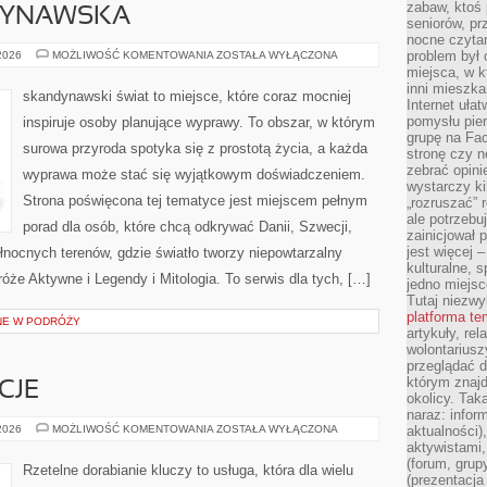
zabaw, ktoś 
DYNAWSKA
seniorów, pr
nocne czyta
KUCHNIA
problem był
 2026
MOŻLIWOŚĆ KOMENTOWANIA
ZOSTAŁA WYŁĄCZONA
SKANDYNAWSKA
miejsca, w k
inni mieszka
skandynawski świat to miejsce, które coraz mocniej
Internet uła
pomysłu pie
inspiruje osoby planujące wyprawy. To obszar, w którym
grupę na Fac
surowa przyroda spotyka się z prostotą życia, a każda
stronę czy n
zebrać opini
wyprawa może stać się wyjątkowym doświadczeniem.
wystarczy k
Strona poświęcona tej tematyce jest miejscem pełnym
„rozruszać” 
ale potrzebu
porad dla osób, które chcą odkrywać Danii, Szwecji,
zainicjował 
jest więcej 
północnych terenów, gdzie światło tworzy niepowtarzalny
kulturalne, s
róże Aktywne i Legendy i Mitologia. To serwis dla tych, […]
jedno miejsc
Tutaj niezwy
platforma t
NE W PODRÓŻY
artykuły, rel
wolontariusz
przeglądać d
którym znajd
CJE
okolicy. Tak
naraz: infor
PRAWO
 2026
MOŻLIWOŚĆ KOMENTOWANIA
ZOSTAŁA WYŁĄCZONA
aktualności)
I
aktywistami,
REGULACJE
(forum, grup
Rzetelne dorabianie kluczy to usługa, która dla wielu
(prezentacja