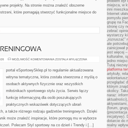
problem był
miejsca, w k
atywne projekty. Na stronie można znaleźć obszerne
inni mieszka
strzeni, które pomagają stworzyć funkcjonalne miejsce do
Internet uła
pomysłu pie
grupę na Fac
stronę czy n
L
zebrać opini
wystarczy k
„rozruszać” 
ale potrzebu
zainicjował 
 TRENINGOWA
jest więcej 
kulturalne, s
DRESY
026
MOŻLIWOŚĆ KOMENTOWANIA
ZOSTAŁA WYŁĄCZONA
jedno miejsc
I
Tutaj niezwy
ODZIEŻ
TRENINGOWA
platforma t
portal eSportowySklep.pl to regularnie aktualizowana
artykuły, rel
witryna tematyczna, która została stworzona z myślą o
wolontariusz
przeglądać d
osobach aktywnych fizycznie oraz wszystkich
którym znajd
miłośnikach sportowego stylu życia. Serwis łączy
okolicy. Tak
naraz: infor
funkcję informacyjną dla osób poszukujących
aktualności)
aktywistami,
praktycznych wskazówek dotyczących ubrań
(forum, grup
h, a także różnego rodzaju gadżetów treningowych. Dzięki
(prezentacja
inicjatywy).
ownik może znaleźć inspiracje, które pomogą mu w wyborze
dotarcie do
czeń. Polecam Styl sportowy na co dzień i Trendy i […]
realny wpływ 