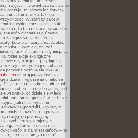
 osadzony w realnym kontekście
tórym żyjesz – to zwiększa szanse, że
ńcy poczują, że sprawa ich dotyczy.
twia gromadzenie wokół takiego
rwszych osób. Wystarczy założyć
ebooku, wydarzenie online, prostą
ewsletter. To tam możesz opisać ideę,
e, znaleźć wolontariuszy. Często
ilka zaangażowanych osób, by
resztę. Ludzie z natury chcą działać,
ją impulsu i poczucia, że ktoś
pierwszy krok. Z czasem, gdy inicjatyw
– np. różne akcje ekologiczne,
portowe czy religijne – przydaje się
e, w którym wszystko jest zebrane.
kle pomocna okazuje się lokalna
ematyczna
skupiająca wydarzenia,
acje z działań, ogłoszenia o naborze
y. Dzięki temu mieszkaniec nie musi
ziesięciu stron – ma jeden adres, pod
zie wszystko, co dzieje się w jego
a platforma może spełniać wiele funkcji
macyjną (kalendarz wydarzeń,
, edukacyjną (poradniki, wywiady z
 materiały dla szkół), integracyjną
y dyskusyjne) i promocyjną
 lokalnych firm wspierających
 Dla organizatorów to szansa na
 nowych osób, a dla mieszkańców – na
na to, co dzieje się „za rogiem”.