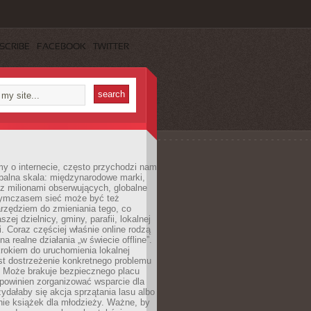
SCRIBE
FACEBOOK
TWITTER
y o internecie, często przychodzi nam
balna skala: międzynarodowe marki,
 z milionami obserwujących, globalne
ymczasem sieć może być też
rzędziem do zmieniania tego, co
aszej dzielnicy, gminy, parafii, lokalnej
. Coraz częściej właśnie online rodzą
a realne działania „w świecie offline”.
rokiem do uruchomienia lokalnej
est dostrzeżenie konkretnego problemu
. Może brakuje bezpiecznego placu
powinien zorganizować wsparcie dla
zydałaby się akcja sprzątania lasu albo
nie książek dla młodzieży. Ważne, by