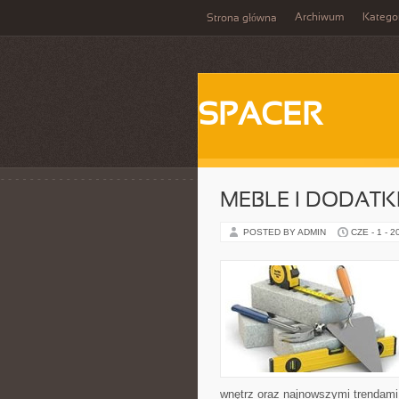
Archiwum
Katego
Strona główna
SPACER
MEBLE I DODATK
POSTED BY ADMIN
CZE - 1 - 2
wnętrz oraz najnowszymi trendami