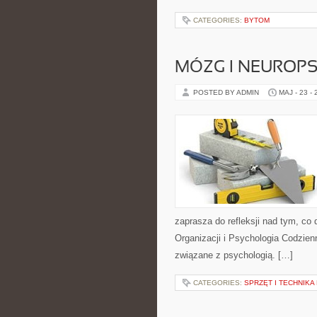
CATEGORIES:
BYTOM
MÓZG I NEUROP
POSTED BY ADMIN
MAJ - 23 -
zaprasza do refleksji nad tym, co
Organizacji i Psychologia Codzien
związane z psychologią. […]
CATEGORIES:
SPRZĘT I TECHNIKA