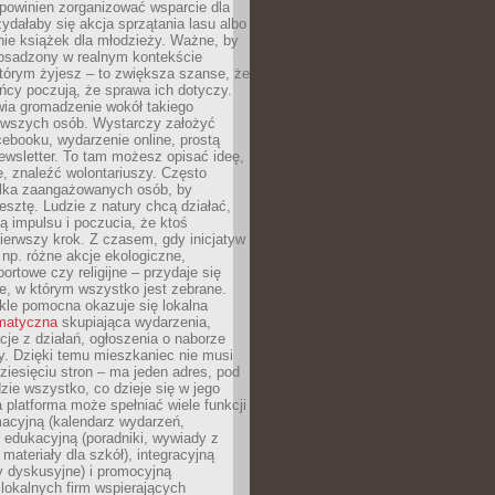
powinien zorganizować wsparcie dla
zydałaby się akcja sprzątania lasu albo
nie książek dla młodzieży. Ważne, by
 osadzony w realnym kontekście
tórym żyjesz – to zwiększa szanse, że
ńcy poczują, że sprawa ich dotyczy.
twia gromadzenie wokół takiego
rwszych osób. Wystarczy założyć
ebooku, wydarzenie online, prostą
ewsletter. To tam możesz opisać ideę,
e, znaleźć wolontariuszy. Często
ilka zaangażowanych osób, by
resztę. Ludzie z natury chcą działać,
ją impulsu i poczucia, że ktoś
pierwszy krok. Z czasem, gdy inicjatyw
– np. różne akcje ekologiczne,
portowe czy religijne – przydaje się
e, w którym wszystko jest zebrane.
kle pomocna okazuje się lokalna
ematyczna
skupiająca wydarzenia,
acje z działań, ogłoszenia o naborze
y. Dzięki temu mieszkaniec nie musi
ziesięciu stron – ma jeden adres, pod
zie wszystko, co dzieje się w jego
a platforma może spełniać wiele funkcji
macyjną (kalendarz wydarzeń,
, edukacyjną (poradniki, wywiady z
 materiały dla szkół), integracyjną
y dyskusyjne) i promocyjną
 lokalnych firm wspierających