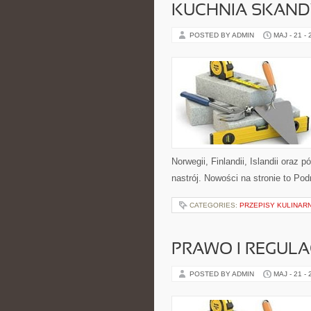
KUCHNIA SKAN
POSTED BY ADMIN
MAJ - 21 -
Norwegii, Finlandii, Islandii oraz 
nastrój. Nowości na stronie to Pod
CATEGORIES:
PRZEPISY KULINAR
PRAWO I REGULA
POSTED BY ADMIN
MAJ - 21 -