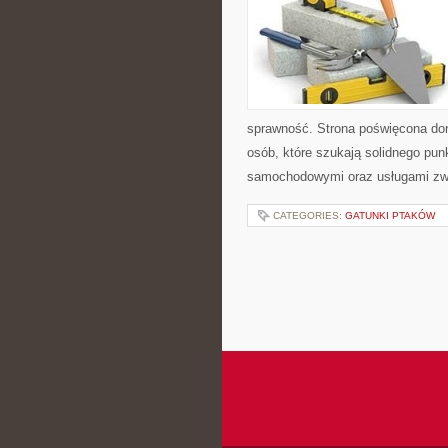
sprawność. Strona poświęcona dora
osób, które szukają solidnego pu
samochodowymi oraz usługami zw
CATEGORIES:
GATUNKI PTAKÓW