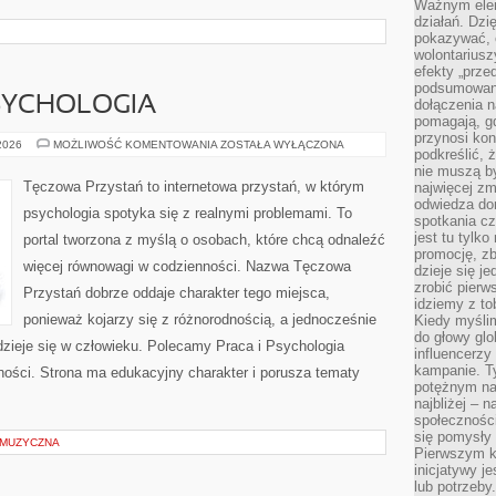
Ważnym elem
działań. Dzi
pokazywać, c
wolontariusz
efekty „przed”
podsumowani
SYCHOLOGIA
dołączenia n
pomagają, g
przynosi kon
MÓZG
 2026
MOŻLIWOŚĆ KOMENTOWANIA
ZOSTAŁA WYŁĄCZONA
podkreślić, 
I
NEUROPSYCHOLOGIA
nie muszą b
Tęczowa Przystań to internetowa przystań, w którym
najwięcej zm
odwiedza dom
psychologia spotyka się z realnymi problemami. To
spotkania cz
jest tu tylk
portal tworzona z myślą o osobach, które chcą odnaleźć
promocję, z
więcej równowagi w codzienności. Nazwa Tęczowa
dzieje się j
zrobić pierw
Przystań dobrze oddaje charakter tego miejsca,
idziemy z to
ponieważ kojarzy się z różnorodnością, a jednocześnie
Kiedy myślim
do głowy glo
 dzieje się w człowieku. Polecamy Praca i Psychologia
influencerzy
kampanie. T
ności. Strona ma edukacyjny charakter i porusza tematy
potężnym na
najbliżej – n
społeczności
się pomysły n
 MUZYCZNA
Pierwszym k
inicjatywy j
lub potrzeby