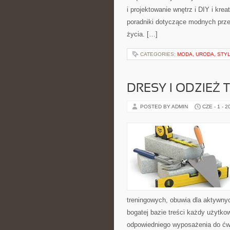
i projektowanie wnętrz i DIY i kre
poradniki dotyczące modnych prze
życia. […]
CATEGORIES:
MODA, URODA, STY
DRESY I ODZIEŻ
POSTED BY ADMIN
CZE - 1 - 2
treningowych, obuwia dla aktywnyc
bogatej bazie treści każdy użytk
odpowiedniego wyposażenia do ćwi