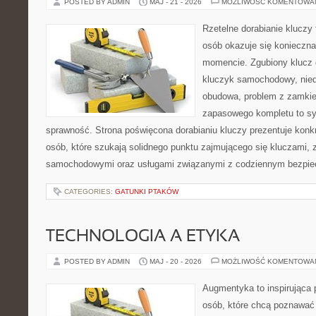
POSTED BY ADMIN
MAJ - 21 - 2026
MOŻLIWOŚĆ KOMENTOWA
Rzetelne dorabianie kluczy t
osób okazuje się konieczn
momencie. Zgubiony klucz 
kluczyk samochodowy, niedz
obudowa, problem z zamkie
zapasowego kompletu to syt
sprawność. Strona poświęcona dorabianiu kluczy prezentuje konkr
osób, które szukają solidnego punktu zajmującego się kluczami,
samochodowymi oraz usługami związanymi z codziennym bezpie
CATEGORIES:
GATUNKI PTAKÓW
TECHNOLOGIA A ETYKA
POSTED BY ADMIN
MAJ - 20 - 2026
MOŻLIWOŚĆ KOMENTOWA
Augmentyka to inspirująca p
osób, które chcą poznawać 