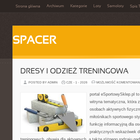
Archiwum
Kategorie
Loty
Samoloty
Strona główna
Spis T
SPACER
DRESY I ODZIEŻ TRENINGOWA
POSTED BY ADMIN
CZE - 1 - 2026
MOŻLIWOŚĆ KOMENTOWAN
portal eSportowySklep.pl to
witryna tematyczna, która 
osobach aktywnych fizyczn
miłośnikach sportowego sty
funkcję informacyjną dla o
praktycznych wskazówek d
treningowych, obuwia dla aktywnych, a także różnego rodzaju gad