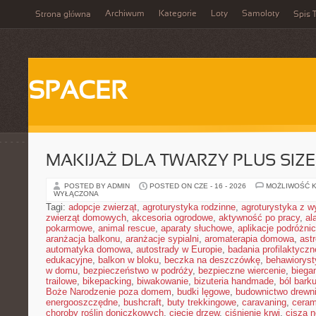
Archiwum
Kategorie
Loty
Samoloty
Strona główna
Spis T
SPACER
MAKIJAŻ DLA TWARZY PLUS SIZE
POSTED BY ADMIN
POSTED ON CZE - 16 - 2026
MOŻLIWOŚĆ 
WYŁĄCZONA
Tagi:
adopcje zwierząt
,
agroturystyka rodzinne
,
agroturystyka z 
zwierząt domowych
,
akcesoria ogrodowe
,
aktywność po pracy
,
al
pokarmowe
,
animal rescue
,
aparaty słuchowe
,
aplikacje podróżni
aranżacja balkonu
,
aranżacje sypialni
,
aromaterapia domowa
,
ast
automatyka domowa
,
autostrady w Europie
,
badania profilaktyczn
edukacyjne
,
balkon w bloku
,
beczka na deszczówkę
,
behawioryst
w domu
,
bezpieczeństwo w podróży
,
bezpieczne wiercenie
,
biega
trailowe
,
bikepacking
,
biwakowanie
,
bizuteria handmade
,
ból bark
Boże Narodzenie poza domem
,
budki lęgowe
,
budownictwo drewn
energooszczędne
,
bushcraft
,
buty trekkingowe
,
caravaning
,
ceram
choroby roślin doniczkowych
,
cięcie drzew
,
ciśnienie krwi
,
cisza 