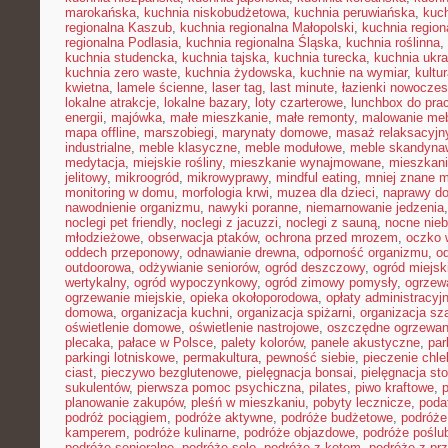
marokańska
,
kuchnia niskobudżetowa
,
kuchnia peruwiańska
,
kuch
regionalna Kaszub
,
kuchnia regionalna Małopolski
,
kuchnia region
regionalna Podlasia
,
kuchnia regionalna Śląska
,
kuchnia roślinna
,
kuchnia studencka
,
kuchnia tajska
,
kuchnia turecka
,
kuchnia ukr
kuchnia zero waste
,
kuchnia żydowska
,
kuchnie na wymiar
,
kultu
kwietna
,
lamele ścienne
,
laser tag
,
last minute
,
łazienki nowocze
lokalne atrakcje
,
lokalne bazary
,
loty czarterowe
,
lunchbox do pra
energii
,
majówka
,
małe mieszkanie
,
małe remonty
,
malowanie meb
mapa offline
,
marszobiegi
,
marynaty domowe
,
masaż relaksacyjn
industrialne
,
meble klasyczne
,
meble modułowe
,
meble skandyna
medytacja
,
miejskie rośliny
,
mieszkanie wynajmowane
,
mieszkani
jelitowy
,
mikroogród
,
mikrowyprawy
,
mindful eating
,
mniej znane m
monitoring w domu
,
morfologia krwi
,
muzea dla dzieci
,
naprawy d
nawodnienie organizmu
,
nawyki poranne
,
niemarnowanie jedzenia
noclegi pet friendly
,
noclegi z jacuzzi
,
noclegi z sauną
,
nocne nie
młodzieżowe
,
obserwacja ptaków
,
ochrona przed mrozem
,
oczko 
oddech przeponowy
,
odnawianie drewna
,
odporność organizmu
,
o
outdoorowa
,
odżywianie seniorów
,
ogród deszczowy
,
ogród miejsk
wertykalny
,
ogród wypoczynkowy
,
ogród zimowy pomysły
,
ogrzew
ogrzewanie miejskie
,
opieka okołoporodowa
,
opłaty administracyj
domowa
,
organizacja kuchni
,
organizacja spiżarni
,
organizacja sz
oświetlenie domowe
,
oświetlenie nastrojowe
,
oszczędne ogrzewan
plecaka
,
pałace w Polsce
,
palety kolorów
,
panele akustyczne
,
par
parkingi lotniskowe
,
permakultura
,
pewność siebie
,
pieczenie chl
ciast
,
pieczywo bezglutenowe
,
pielęgnacja bonsai
,
pielęgnacja st
sukulentów
,
pierwsza pomoc psychiczna
,
pilates
,
piwo kraftowe
,
planowanie zakupów
,
pleśń w mieszkaniu
,
pobyty lecznicze
,
poda
podróż pociągiem
,
podróże aktywne
,
podróże budżetowe
,
podróże
kamperem
,
podróże kulinarne
,
podróże objazdowe
,
podróże poślu
podróże senioralne
,
podróże solo
,
podróże z kotem
,
podróże z pr