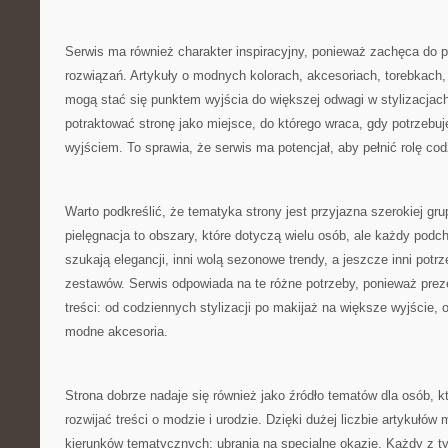
Serwis ma również charakter inspiracyjny, ponieważ zachęca do
rozwiązań. Artykuły o modnych kolorach, akcesoriach, torebkach,
mogą stać się punktem wyjścia do większej odwagi w stylizacjac
potraktować stronę jako miejsce, do którego wraca, gdy potrzebuj
wyjściem. To sprawia, że serwis ma potencjał, aby pełnić rolę co
Warto podkreślić, że tematyka strony jest przyjazna szerokiej gru
pielęgnacja to obszary, które dotyczą wielu osób, ale każdy podch
szukają elegancji, inni wolą sezonowe trendy, a jeszcze inni pot
zestawów. Serwis odpowiada na te różne potrzeby, ponieważ prez
treści: od codziennych stylizacji po makijaż na większe wyjście, o
modne akcesoria.
Strona dobrze nadaje się również jako źródło tematów dla osób, k
rozwijać treści o modzie i urodzie. Dzięki dużej liczbie artykułów
kierunków tematycznych: ubrania na specjalne okazje. Każdy z 