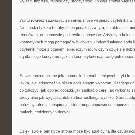
wyjazd, imprezę, randkę czy uroczystość. To daje stronie większ
Warto również zauważyć, że serwis może wspierać czytelnika w r
Nie chodzi tylko o to, aby ślepo podążać za tym, co aktualnie mod
trendów to, co naprawdę podkreśla osobowość. Artykuły o kolorac
kosmetykach mogą pomagać w budowaniu indywidualnego stylu kr
czytelnik może z czasem lepiej rozumieć, w czym czuje się dobrz
są dla niego korzystne i jakich kosmetyków naprawdę potrzebuje.
Serwis można opisać jako poradnik dla osób ceniących styl i komf
lekka, ale jednocześnie bliska codziennym wyborom. Każdego dni
co założyć, jak dobrać dodatki, jak zadbać o cerę, jak wykonać s
włosy albo jak wyglądać dobrze bez wielkiego wysiłku. Strona odp
potrzeby, oferując inspiracje, które mogą poprawić samopoczucie
małych, codziennych decyzji.
Dzięki swojej tematyce strona może być atrakcyjna dla czytelni