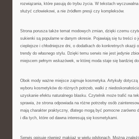
rozwiązania, które pasują do trybu życia. W tekstach wyczuwalna
służyć człowiekowi, a nie źródłem presji czy kompleksów.
Strona porusza także temat modowych zmian, dzięki czemu czyte
sukienki są popularne w danym okresie. Pojawiają się tu treści o j
cieplejsze i chłodniejsze dni, o dodatkach do konkretnych okazji 
trendy do własnego stylu. Dzięki temu serwis nie jest jedynie zbi
miejscem pełnym wskazówek, w której moda staje się bardziej do
Obok mody ważne miejsce zajmuje kosmetyka. Artykuły dotyczą 
wyboru kosmetyków do różnych potrzeb, walki z niedoskonałości
uzyskanie efektu naturalnego blasku. Czytelnik może trafić na tek
sprawia, że strona odpowiada na różne potrzeby osób zainteresow
mają charakter praktyczny, dlatego mogą być pomocne zarówno d
i dla tych, które od dawna interesują się kosmetykami.
Serwis opisuje również makijaż w wielu odsłonach. Można znaleźć