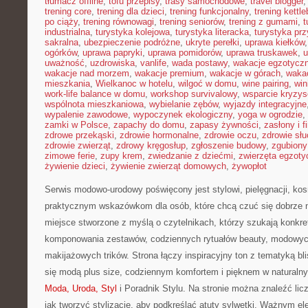
tłumacz offline
,
tofu przepisy
,
trasy samochodowe
,
travel blogger
trening core
,
trening dla dzieci
,
trening funkcjonalny
,
trening kettle
po ciąży
,
trening równowagi
,
trening seniorów
,
trening z gumami
,
t
industrialna
,
turystyka kolejowa
,
turystyka literacka
,
turystyka prz
sakralna
,
ubezpieczenie podróżne
,
ukryte perełki
,
uprawa kiełków
ogórków
,
uprawa papryki
,
uprawa pomidorów
,
uprawa truskawek
,
u
uważność
,
uzdrowiska
,
vanlife
,
wada postawy
,
wakacje egzotycz
wakacje nad morzem
,
wakacje premium
,
wakacje w górach
,
waka
mieszkania
,
Wielkanoc w hotelu
,
wilgoć w domu
,
wine pairing
,
win
work-life balance w domu
,
workshop survivalowy
,
wsparcie kryzy
wspólnota mieszkaniowa
,
wybielanie zębów
,
wyjazdy integracyjne
wypalenie zawodowe
,
wypoczynek ekologiczny
,
yoga w ogrodzie
,
zamki w Polsce
,
zapachy do domu
,
zapasy żywności
,
zasłony i f
zdrowe przekąski
,
zdrowie hormonalne
,
zdrowie oczu
,
zdrowie sł
zdrowie zwierząt
,
zdrowy kręgosłup
,
zgłoszenie budowy
,
zgubiony
zimowe ferie
,
zupy krem
,
zwiedzanie z dziećmi
,
zwierzęta egzoty
żywienie dzieci
,
żywienie zwierząt domowych
,
żywopłot
Serwis modowo-urodowy poświęcony jest stylowi, pielęgnacji, ko
praktycznym wskazówkom dla osób, które chcą czuć się dobrze ni
miejsce stworzone z myślą o czytelnikach, którzy szukają konkr
komponowania zestawów, codziennych rytuałów beauty, modowyc
makijażowych trików. Strona łączy inspiracyjny ton z tematyką bl
się modą plus size, codziennym komfortem i pięknem w natural
Moda, Uroda, Styl
i Poradnik Stylu. Na stronie można znaleźć lic
jak tworzyć stylizacje, aby podkreślać atuty sylwetki. Ważnym