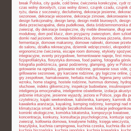
break Polska
,
city guide
,
cold brew
,
ćwiczenia korekcyjne
,
cydr r
czas wolny dorosłych
,
czas wolny dzieci
,
czujnik czadu
,
czujnik
ryżu
,
dania z soczewicy
,
decluttering
,
dekoracje jesienne
,
dekorac
sezonowe
,
dekoracje wiosenne
,
dekoracje zimowe
,
dekorowanie t
design funkcjonalny
,
design lamp
,
design mebli biurowych
,
design
dieta przeciwzapalna
,
dieta pudełkowa
,
dieta śródziemnomorska d
zwierząt
,
diy dekoracje świąteczne
,
diy meble drewniane
,
długi w
modułowy
,
dom pod klucz
,
dom przyjazny zwierzętom
,
dom szkie
domki nad jeziorem
,
domowa biblioteczka
,
domowa pizzeria
,
domo
fermentacje
,
domowe makarony
,
domowe nalewki
,
domowe przetw
do salonu
,
działka rekreacyjna
,
dziennik wdzięczności
,
ekopodróż
ergonomiczne ćwiczenia
,
escape room domowy
,
etykiety spożyw
integracyjne
,
eventy przygodowe
,
fermentowane napoje
,
first min
fizjoprofilaktyka
,
florystyka domowa
,
food pairing
,
fotografia górsk
fotografia podróżnicza
,
garaż podziemny
,
glamping
,
góry w Polsc
gotowanie na ognisku
,
gotowanie rodzinne
,
gotowanie sous vide
,
grillowanie sezonowe
,
gry karciane rodzinne
,
gry logiczne online
,
gry zespołowe
,
hamakowanie
,
herbata matcha
,
higiena jamy ustne
wzroku
,
home staging
,
hostele rodzinne
,
hummus domowy
,
hydro
słuchowe
,
indeks glikemiczny
,
inspekcje budowlane
,
insulinoopor
inteligencja emocjonalna
,
inteligentne oświetlenie
,
izolacja akusty
jedzenie intuicyjne
,
jesienne wyjazdy
,
jeziora w Polsce
,
joga dla 
czytelniczy
,
kajaki weekendowe
,
kalistenika
,
kampery
,
karmnik dl
kawalerka aranżacja
,
kayaking
,
kemping rodzinny
,
kempingi nad 
klimatyzacja smart
,
koktajle bezalkoholowe
,
kolacje jednogarnko
kominki ekologiczne
,
komórka lokatorska
,
kompozycje kwiatowe
,
koncentracja
,
konkursy
,
konsultacja psychologiczna
,
kontuzje sp
zwierząt
,
kotłownia domowa
,
kreatywne hobby
,
księga wieczysta
,
brazylijska
,
kuchnia campingowa
,
kuchnia czeska
,
kuchnia dla sin
kuchnia hiszpańska
,
kuchnia japońska
,
kuchnia koreańska
,
kuchn