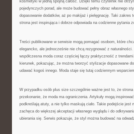
kosmetyki w jedną spójną całość. Dzięki temu czytelnik nie otrz
pojedynczych porad, ale może budować pełny obraz własnego styl
dopasowanie dodatków, aż po makijaż i pielęgnację. Taki zakres 
strona jest inspirująca i dobrze odpowiada na codzienne pytania
Treści publikowane w serwisie mogą pomagać osobom, które chcą
elegancko, ale jednocześnie nie chcą rezygnować z naturalności
współczesna moda coraz częściej łączy praktyczność z trendami.
kierunek, pokazując, że można tworzyć stylizacje dopasowane do 
udawać kogoś innego. Moda staje się tutaj codziennym wsparcie
W przypadku osób plus size szczególnie ważne jest to, że stro
przekonanie, że moda ma ograniczenia. Artykuły mogą inspirować 
podkreślają atuty, a nie tylko maskują ciało. Takie podejście jes
zachęca do większej akceptacji własnego wyglądu i do odkrywani
ubierania się. Serwis pokazuje, że styl można budować na odwa