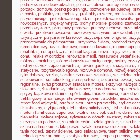
podróżowanie odpowiedzialne
,
pola namiotowe
,
pompy ciepła w 
porządki domowe
,
posiłki po treningu
,
pozwolenie na budowę
,
pra
osobista
,
profilaktyka próchnicy
,
profilaktyka serca
,
profilaktyka 
przydomowego
,
projektowanie ogrodzeń
,
projektowanie światła
,
pr
nowoczesnych
,
projekty wnętrz
,
promy morskie
,
protokół zdawczo
przechowywanie
,
przeprawy promowe
,
przerwy ruchowe
,
przesadz
otwarta
,
przetwory owocowe
,
przetwory warzywne
,
przewodnik po
turystyczne
,
przycinanie krzewów
,
przyczepa kempingowa
,
przyg
przygotowanie do półmaratonu
,
przyprawy świata
,
psychodietetyk
ramen domowy
,
ravioli domowe
,
recenzje kawiarni
,
regeneracja po
rehabilitacja ortopedyczna
,
rehabilitacja po urazie
,
rejsy rzeczne
,
domu
,
relaks w ogrodzie
,
renowacja mebli
,
restauracje wegańskie
rośliny cieniolubne
,
rośliny doniczkowe pielęgnacja
,
rośliny egzot
rośliny oczyszczające powietrze
,
rowery górskie
,
rozciąganie dy
statyczne
,
rozgrzewka biegowa
,
rozrywka domowa
,
rozwój emocj
rytm dobowy
,
rzeźba
,
sałatki sezonowe
,
sanatoria
,
sąsiedzkie rel
ściółkowanie
,
scrapbooking
,
sen sportowca
,
sezonowe owoce
,
se
regionalne
,
skład produktów
,
składanie modeli
,
skrzynka narzędzi
slow travel
,
śniadania wysokobiałkowe
,
sosy domowe
,
spacer w l
spływy kajakowe rodzinne
,
spółdzielnia mieszkaniowa
,
sprzedaż 
trekkingowy
,
stabilizacja
,
sterowanie głosem
,
stodoła mieszkalna
street food azjatycki
,
strefa relaksu
,
stres przewlekły
,
styl art dec
eklektyczny
,
styl japandi
,
styl maksymalistyczny
,
styl mid-centur
modern farmhouse
,
superfood lokalne
,
survival
,
sushi w domu
,
su
niebieskie
,
świece sojowe
,
sylwester w górach
,
systemy zabezpi
szczepienia podróżne
,
szkodniki roślin
,
szlaki górskie
,
szlaki his
szlaki nadmorskie
,
szlaki piesze
,
szlaki rowerowe rodzinne
,
szlak
tanie noclegi
,
tapety ścienne
,
targi śniadaniowe
,
team building ev
technologie smart home
,
tekstylia domowe
,
tempeh przepisy
,
tera