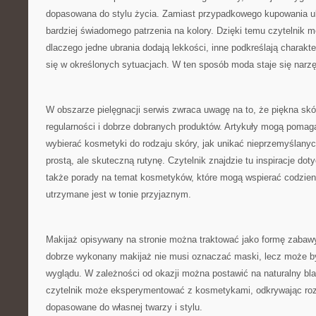
dopasowana do stylu życia. Zamiast przypadkowego kupowania u
bardziej świadomego patrzenia na kolory. Dzięki temu czytelnik m
dlaczego jedne ubrania dodają lekkości, inne podkreślają charakte
się w określonych sytuacjach. W ten sposób moda staje się narz
W obszarze pielęgnacji serwis zwraca uwagę na to, że piękna sk
regularności i dobrze dobranych produktów. Artykuły mogą pomag
wybierać kosmetyki do rodzaju skóry, jak unikać nieprzemyślany
prostą, ale skuteczną rutynę. Czytelnik znajdzie tu inspiracje do
także porady na temat kosmetyków, które mogą wspierać codzien
utrzymane jest w tonie przyjaznym.
Makijaż opisywany na stronie można traktować jako formę zabawy
dobrze wykonany makijaż nie musi oznaczać maski, lecz może b
wyglądu. W zależności od okazji można postawić na naturalny bl
czytelnik może eksperymentować z kosmetykami, odkrywając rozw
dopasowane do własnej twarzy i stylu.