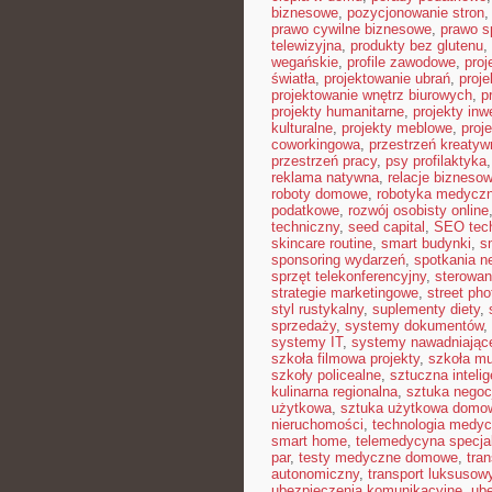
biznesowe
,
pozycjonowanie stron
prawo cywilne biznesowe
,
prawo 
telewizyjna
,
produkty bez glutenu
,
wegańskie
,
profile zawodowe
,
proj
światła
,
projektowanie ubrań
,
proje
projektowanie wnętrz biurowych
,
p
projekty humanitarne
,
projekty inw
kulturalne
,
projekty meblowe
,
proj
coworkingowa
,
przestrzeń kreatyw
przestrzeń pracy
,
psy profilaktyka
reklama natywna
,
relacje bizneso
roboty domowe
,
robotyka medycz
podatkowe
,
rozwój osobisty online
techniczny
,
seed capital
,
SEO tec
skincare routine
,
smart budynki
,
s
sponsoring wydarzeń
,
spotkania n
sprzęt telekonferencyjny
,
sterowan
strategie marketingowe
,
street ph
styl rustykalny
,
suplementy diety
,
sprzedaży
,
systemy dokumentów
,
systemy IT
,
systemy nawadniając
szkoła filmowa projekty
,
szkoła m
szkoły policealne
,
sztuczna intelig
kulinarna regionalna
,
sztuka negocj
użytkowa
,
sztuka użytkowa domo
nieruchomości
,
technologia medy
smart home
,
telemedycyna specja
par
,
testy medyczne domowe
,
tra
autonomiczny
,
transport luksusow
ubezpieczenia komunikacyjne
,
ube