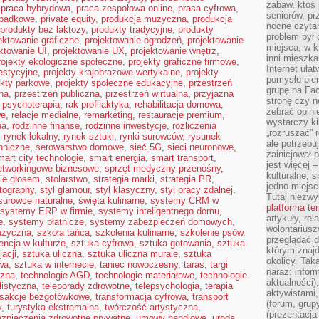
zabaw, ktoś 
,
praca hybrydowa
,
praca zespołowa online
,
prasa cyfrowa
,
seniorów, pr
spadkowe
,
private equity
,
produkcja muzyczna
,
produkcja
nocne czyta
produkty bez laktozy
,
produkty tradycyjne
,
produkty
problem był
ektowanie graficzne
,
projektowanie ogrodzeń
,
projektowanie
miejsca, w k
ktowanie UI
,
projektowanie UX
,
projektowanie wnętrz
,
inni mieszka
rojekty ekologiczne społeczne
,
projekty graficzne firmowe
,
Internet uła
estycyjne
,
projekty krajobrazowe wertykalne
,
projekty
pomysłu pie
ekty parkowe
,
projekty społeczne edukacyjne
,
przestrzeń
grupę na Fac
na
,
przestrzeń publiczna
,
przestrzeń wirtualna
,
przyjazna
stronę czy n
,
psychoterapia
,
rak profilaktyka
,
rehabilitacja domowa
,
zebrać opini
we
,
relacje medialne
,
remarketing
,
restauracje premium
,
wystarczy k
na
,
rodzinne finanse
,
rodzinne inwestycje
,
rozliczenia
„rozruszać” 
,
rynek lokalny
,
rynek sztuki
,
rynki surowców
,
rysunek
ale potrzebu
hniczne
,
serowarstwo domowe
,
sieć 5G
,
sieci neuronowe
,
zainicjował 
mart city technologie
,
smart energia
,
smart transport
,
jest więcej 
etworkingowe biznesowe
,
sprzęt medyczny przenośny
,
kulturalne, s
ie głosem
,
stolarstwo
,
strategia marki
,
strategia PR
,
jedno miejsc
otography
,
styl glamour
,
styl klasyczny
,
styl pracy zdalnej
,
Tutaj niezwy
surowce naturalne
,
święta kulinarne
,
systemy CRM w
platforma t
systemy ERP w firmie
,
systemy inteligentnego domu
,
artykuły, rel
e
,
systemy płatnicze
,
systemy zabezpieczeń domowych
,
wolontariusz
uzyczna
,
szkoła tańca
,
szkolenia kulinarne
,
szkolenie psów
,
przeglądać d
encja w kulturze
,
sztuka cyfrowa
,
sztuka gotowania
,
sztuka
którym znajd
acji
,
sztuka uliczna
,
sztuka uliczna murale
,
sztuka
okolicy. Tak
wa
,
sztuka w internecie
,
taniec nowoczesny
,
taras
,
targi
naraz: infor
czna
,
technologie AGD
,
technologie materiałowe
,
technologie
aktualności)
listyczna
,
teleporady zdrowotne
,
telepsychologia
,
terapia
aktywistami,
nsakcje bezgotówkowe
,
transformacja cyfrowa
,
transport
(forum, grup
y
,
turystyka ekstremalna
,
twórczość artystyczna
,
(prezentacja
zpieczenia zdrowotne prywatne
,
umowy handlowe
,
uroda