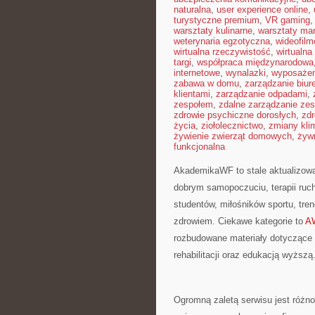
naturalna
,
user experience online
,
turystyczne premium
,
VR gaming
warsztaty kulinarne
,
warsztaty ma
weterynaria egzotyczna
,
wideofil
wirtualna rzeczywistość
,
wirtualna
targi
,
współpraca międzynarodowa
internetowe
,
wynalazki
,
wyposażen
zabawa w domu
,
zarządzanie biu
klientami
,
zarządzanie odpadami
,
zespołem
,
zdalne zarządzanie ze
zdrowie psychiczne dorosłych
,
zdr
życia
,
ziołolecznictwo
,
zmiany kli
żywienie zwierząt domowych
,
żyw
funkcjonalna
AkademikaWF to stale aktualizowan
dobrym samopoczuciu, terapii ruch
studentów, miłośników sportu, tre
zdrowiem. Ciekawe kategorie to
A
rozbudowane materiały dotyczące r
rehabilitacji oraz edukacją wyższ
Ogromną zaletą serwisu jest różn