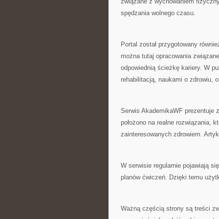
związane z wychowaniem fizyczny
spędzania wolnego czasu.
Portal został przygotowany równi
można tutaj opracowania związane
odpowiednią ścieżkę kariery. W p
rehabilitacją, naukami o zdrowiu,
Serwis AkademikaWF prezentuje zn
położono na realne rozwiązania, 
zainteresowanych zdrowiem. Arty
W serwisie regularnie pojawiają si
planów ćwiczeń. Dzięki temu uży
Ważną częścią strony są treści z