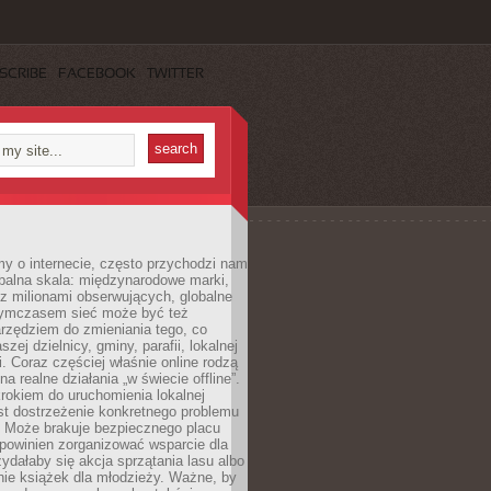
SCRIBE
FACEBOOK
TWITTER
y o internecie, często przychodzi nam
balna skala: międzynarodowe marki,
 z milionami obserwujących, globalne
ymczasem sieć może być też
rzędziem do zmieniania tego, co
aszej dzielnicy, gminy, parafii, lokalnej
. Coraz częściej właśnie online rodzą
a realne działania „w świecie offline”.
rokiem do uruchomienia lokalnej
est dostrzeżenie konkretnego problemu
. Może brakuje bezpiecznego placu
powinien zorganizować wsparcie dla
zydałaby się akcja sprzątania lasu albo
nie książek dla młodzieży. Ważne, by