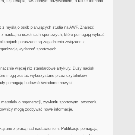
m, fizjoterapią, świadomym odżywianiem, a także formami
eż z myślą o osób planujących studia na AWF. Znaleźć
 z nauką na uczelniach sportowych, które pomagają wybrać
ublikacjach poruszane są zagadnienia związane z
 organizacją wydarzeń sportowych.
acznie więcej niż standardowe artykuły. Duży nacisk
które mogą zostać wykorzystane przez czytelników
kuły pomagają budować świadome nawyki.
ę materiały o regeneracji, żywieniu sportowym, tworzeniu
tkownicy mogą zdobywać nowe informacje.
wiązane z pracą nad nastawieniem. Publikacje pomagają