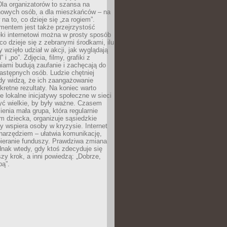
 Dla organizatorów to szansa na
 nowych osób, a dla mieszkańców – na
na to, co dzieje się „za rogiem”.
entem jest także przejrzystość
ęki internetowi można w prosty sposób
o dzieje się z zebranymi środkami, ilu
y wzięło udział w akcji, jak wyglądają
 i „po”. Zdjęcia, filmy, grafiki z
ami budują zaufanie i zachęcają do
astępnych osób. Ludzie chętniej
dy widzą, że ich zaangażowanie
kretne rezultaty. Na koniec warto
że lokalne inicjatywy społeczne w sieci
yć wielkie, by były ważne. Czasem
ienia mała grupa, która regularnie
 dziecka, organizuje sąsiedzkie
y wspiera osoby w kryzysie. Internet
o narzędziem – ułatwia komunikację,
bieranie funduszy. Prawdziwa zmiana
ednak wtedy, gdy ktoś zdecyduje się
szy krok, a inni powiedzą: „Dobrze,
bą”.