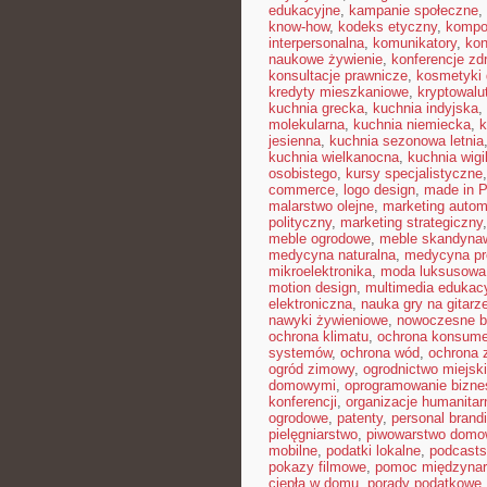
edukacyjne
,
kampanie społeczne
,
know-how
,
kodeks etyczny
,
kompo
interpersonalna
,
komunikatory
,
kon
naukowe żywienie
,
konferencje zd
konsultacje prawnicze
,
kosmetyki 
kredyty mieszkaniowe
,
kryptowalu
kuchnia grecka
,
kuchnia indyjska
,
molekularna
,
kuchnia niemiecka
,
k
jesienna
,
kuchnia sezonowa letnia
kuchnia wielkanocna
,
kuchnia wigil
osobistego
,
kursy specjalistyczne
commerce
,
logo design
,
made in P
malarstwo olejne
,
marketing autom
polityczny
,
marketing strategiczny
meble ogrodowe
,
meble skandyna
medycyna naturalna
,
medycyna pr
mikroelektronika
,
moda luksusowa
motion design
,
multimedia edukac
elektroniczna
,
nauka gry na gitarz
nawyki żywieniowe
,
nowoczesne b
ochrona klimatu
,
ochrona konsume
systemów
,
ochrona wód
,
ochrona 
ogród zimowy
,
ogrodnictwo miejsk
domowymi
,
oprogramowanie bizn
konferencji
,
organizacje humanitar
ogrodowe
,
patenty
,
personal brand
pielęgniarstwo
,
piwowarstwo dom
mobilne
,
podatki lokalne
,
podcasts
pokazy filmowe
,
pomoc międzyna
ciepła w domu
,
porady podatkowe