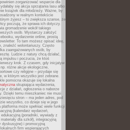
powinien zorganizować wsparcie dla
zydałaby się akcja sprzątania lasu albo
nie książek dla młodzieży. Ważne, by
 osadzony w realnym kontekście
tórym żyjesz – to zwiększa szanse, że
ńcy poczują, że sprawa ich dotyczy.
twia gromadzenie wokół takiego
rwszych osób. Wystarczy założyć
ebooku, wydarzenie online, prostą
ewsletter. To tam możesz opisać ideę,
e, znaleźć wolontariuszy. Często
ilka zaangażowanych osób, by
resztę. Ludzie z natury chcą działać,
ją impulsu i poczucia, że ktoś
pierwszy krok. Z czasem, gdy inicjatyw
– np. różne akcje ekologiczne,
portowe czy religijne – przydaje się
e, w którym wszystko jest zebrane.
kle pomocna okazuje się lokalna
ematyczna
skupiająca wydarzenia,
acje z działań, ogłoszenia o naborze
y. Dzięki temu mieszkaniec nie musi
ziesięciu stron – ma jeden adres, pod
zie wszystko, co dzieje się w jego
a platforma może spełniać wiele funkcji
macyjną (kalendarz wydarzeń,
, edukacyjną (poradniki, wywiady z
 materiały dla szkół), integracyjną
y dyskusyjne) i promocyjną
 lokalnych firm wspierających