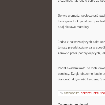
zrozumieć, jak radzić sobie ze s
Serwis gromadzi społeczność pasjo
treningiem funkcjonalnym, profila
tutaj ciekawe materiały.
Jedną z najważniejszych zalet ser
tematy przedstawiane są w sposób
zarówno przez początkujących, jak 
Portal AkademikaWF to rozbudowan
osobisty. Dzięki obszernej bazie p
planować aktywność fizyczną. Str
CATEGORIES:
SEKRETY IDEALNEG
Comments are closed.