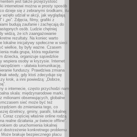
entem jest także przejrzystość
ęki internetowi można w prosty sposób
o dzieje się z zebranymi środkami, ilu
y wzięło udział w akcji, jak wyglądają
 i „po”. Zdjęcia, filmy, grafiki z
ami budują zaufanie i zachęcają do
astępnych osób. Ludzie chętniej
dy widzą, że ich zaangażowanie
kretne rezultaty. Na koniec warto
że lokalne inicjatywy społeczne w sieci
yć wielkie, by były ważne. Czasem
ienia mała grupa, która regularnie
 dziecka, organizuje sąsiedzkie
y wspiera osoby w kryzysie. Internet
o narzędziem – ułatwia komunikację,
bieranie funduszy. Prawdziwa zmiana
ednak wtedy, gdy ktoś zdecyduje się
szy krok, a inni powiedzą: „Dobrze,
bą”.
y o internecie, często przychodzi nam
balna skala: międzynarodowe marki,
 z milionami obserwujących, globalne
ymczasem sieć może być też
rzędziem do zmieniania tego, co
aszej dzielnicy, gminy, parafii, lokalnej
. Coraz częściej właśnie online rodzą
a realne działania „w świecie offline”.
rokiem do uruchomienia lokalnej
est dostrzeżenie konkretnego problemu
. Może brakuje bezpiecznego placu