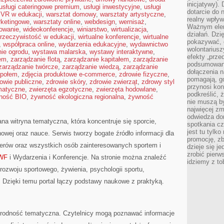
inicjatywy).
usługi cateringowe premium
,
usługi inwestycyjne
,
usługi
dotarcie do
,
VR w edukacji
,
warsztat domowy
,
warsztaty artystyczne
,
realny wpływ 
rketingowe
,
warsztaty online
,
webdesign
,
wernisaż
,
Ważnym elem
mowanie
,
wideokonferencje
,
winiarstwo
,
wirtualizacja
,
działań. Dzi
 rzeczywistość w edukacji
,
wirtualne konferencje
,
wirtualne
pokazywać, c
,
współpraca online
,
wydarzenia edukacyjne
,
wydawnictwo
wolontariusz
ie ogrodu
,
wystawa malarska
,
wystawy interaktywne
,
efekty „przed”
rem
,
zarządzanie flotą
,
zarządzanie kapitałem
,
zarządzanie
podsumowani
zarządzanie twórcze
,
zarządzanie wiedzą
,
zarządzanie
dołączenia n
społem
,
zdjęcia produktowe e-commerce
,
zdrowie fizyczne
,
pomagają, g
owie publiczne
,
zdrowie skóry
,
zdrowie zwierząt
,
zdrowy styl
przynosi kon
matyczne
,
zwierzęta egzotyczne
,
zwierzęta hodowlane
,
podkreślić, 
ność BIO
,
żywność ekologiczna regionalna
,
żywność
nie muszą b
najwięcej zm
odwiedza dom
a witryna tematyczna, która koncentruje się sporcie,
spotkania cz
jest tu tylk
owej oraz nauce. Serwis tworzy bogate źródło informacji dla
promocję, z
nerów oraz wszystkich osób zainteresowanych sportem i
dzieje się j
zrobić pierw
WF
i Wydarzenia i Konferencje. Na stronie można znaleźć
idziemy z to
ozwoju sportowego, żywienia, psychologii sportu,
ą. Dzięki temu portal łączy podstawy naukowe z praktyką.
orodność tematyczna. Czytelnicy mogą poznawać informacje