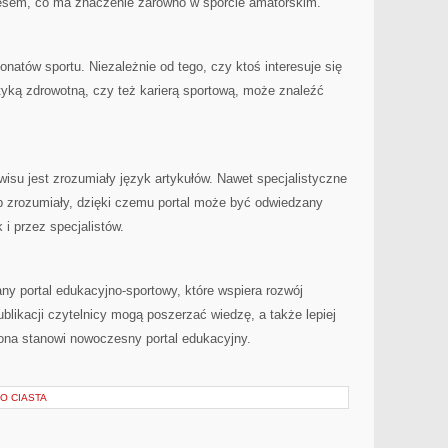
tresem, co ma znaczenie zarówno w sporcie amatorskim.
natów sportu. Niezależnie od tego, czy ktoś interesuje się
ktyką zdrowotną, czy też karierą sportową, może znaleźć
wisu jest zrozumiały język artykułów. Nawet specjalistyczne
 zrozumiały, dzięki czemu portal może być odwiedzany
i przez specjalistów.
y portal edukacyjno-sportowy, które wspiera rozwój
ublikacji czytelnicy mogą poszerzać wiedzę, a także lepiej
ona stanowi nowoczesny portal edukacyjny.
O CIASTA