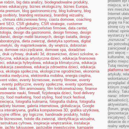
problem był
e rodzin
,
big data analizy
,
biodegradowalne produkty
,
miejsca, w k
iznes edukacyjny
,
biznes ekologiczny
,
biznes Europa
,
inni mieszka
eria premium
,
blog gastronomiczny
,
blog kulinarny
,
blog
Internet uła
g osobisty
,
branding restauracji
,
branding wizualny
,
pomysłu pie
a
,
chmura obliczeniowa firmy
,
ciasta domowe
,
coaching
grupę na Fac
tent SEO
,
CSR globalny
,
CSR strategie
,
customer
stronę czy n
 domowe
,
cyberbezpieczeństwo firmowe
,
data center
,
zebrać opini
tologia
,
design dla gastronomii
,
design firmowy
,
design
wystarczy k
larski
,
design mebli biurowych
,
design światła
,
design
„rozruszać” 
aboratoryjna
,
dieta zwierząt
,
dietetyka sportowa
,
digital
ale potrzebu
smetyki
,
diy majsterkowanie
,
diy wnętrza
,
dobrostan
zainicjował 
ów
,
domowe oszczędzanie
,
domowe spa
,
doradztwo
jest więcej 
,
druk cyfrowy
,
drukarki 3d
,
drzewnictwo
,
dzieci szkolne
,
e-
kulturalne, s
styczna
,
edukacja artystyczna dzieci
,
edukacja finansowa
jedno miejsc
eci
,
edukacja hybrydowa
,
edukacja klimatyczna
,
edukacja
Tutaj niezwy
edukacja zawodowa
,
edukacja zdrowotna dzieci
,
edukacja
platforma t
ka
,
ekologia społeczna
,
ekologiczne ogrodnictwo
,
ekonomia
artykuły, rel
tronika medyczna
,
elektronika mobilna
,
energia cieplna
,
wolontariusz
vent video
,
eventy biznesowe
,
eventy filmowe
,
eventy
przeglądać d
,
eventy polityczne
,
eventy społeczne
,
eventy sportowe
,
którym znajd
iwale nauki
,
film animowany
,
film krótkometrażowy
,
finanse
okolicy. Tak
ansowanie nauki
,
firewall
,
fizjoterapia dzieci
,
food delivery
naraz: infor
rzy
,
food marketing
,
food styling
,
food truck festival
,
aktualności)
dziecięca
,
fotografia kulinarna
,
fotografia ślubna
,
fotografia
aktywistami,
adżety biurowe
,
galeria internetowa
,
globalizacja
,
Google
(forum, grup
ika interaktywna
,
grafika komputerowa 3D
,
grafika użytkowa
,
(prezentacja
cyjne offline
,
gry logiczne
,
handmade produkty
,
hobby
inicjatywy).
ele biznesowe
,
hotele dla zwierząt
,
identyfikacja wizualna
,
dotarcie do
frastruktura cyfrowa
,
inspiracje wnętrzarskie
,
instalacje
realny wpływ 
ie
,
jachty luksusowe
,
jastrzębie inwestycyjne
,
kampanie