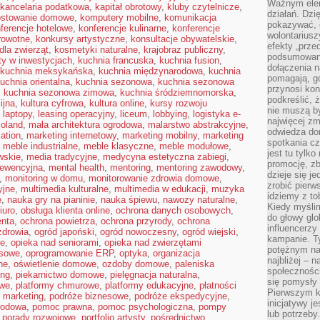
Ważnym elem
kancelaria podatkowa
,
kapitał obrotowy
,
kluby czytelnicze
,
działań. Dzi
stowanie domowe
,
komputery mobilne
,
komunikacja
pokazywać, c
ferencje hotelowe
,
konferencje kulinarne
,
konferencje
wolontariusz
rowotne
,
konkursy artystyczne
,
konsultacje obywatelskie
,
efekty „przed”
dla zwierząt
,
kosmetyki naturalne
,
krajobraz publiczny
,
podsumowani
ty w inwestycjach
,
kuchnia francuska
,
kuchnia fusion
,
dołączenia n
kuchnia meksykańska
,
kuchnia międzynarodowa
,
kuchnia
pomagają, g
uchnia orientalna
,
kuchnia sezonowa
,
kuchnia sezonowa
przynosi kon
,
kuchnia sezonowa zimowa
,
kuchnia śródziemnomorska
,
podkreślić, 
ijna
,
kultura cyfrowa
,
kultura online
,
kursy rozwoju
nie muszą b
,
laptopy
,
leasing operacyjny
,
liceum
,
lobbying
,
logistyka e-
najwięcej zm
oland
,
mała architektura ogrodowa
,
malarstwo abstrakcyjne
,
odwiedza dom
ation
,
marketing internetowy
,
marketing mobilny
,
marketing
spotkania cz
,
meble industrialne
,
meble klasyczne
,
meble modułowe
,
jest tu tylk
wskie
,
media tradycyjne
,
medycyna estetyczna zabiegi
,
promocję, z
ewencyjna
,
mental health
,
mentoring
,
mentoring zawodowy
,
dzieje się j
,
monitoring w domu
,
monitorowanie zdrowia domowe
,
zrobić pierw
yjne
,
multimedia kulturalne
,
multimedia w edukacji
,
muzyka
idziemy z to
e
,
nauka gry na pianinie
,
nauka śpiewu
,
nawozy naturalne
,
Kiedy myślim
iuro
,
obsługa klienta online
,
ochrona danych osobowych
,
do głowy glo
nta
,
ochrona powietrza
,
ochrona przyrody
,
ochrona
influencerzy
zdrowia
,
ogród japoński
,
ogród nowoczesny
,
ogród wiejski
,
kampanie. T
ie
,
opieka nad seniorami
,
opieka nad zwierzętami
potężnym na
esowe
,
oprogramowanie ERP
,
optyka
,
organizacja
najbliżej – n
ne
,
oświetlenie domowe
,
ozdoby domowe
,
paleniska
społeczności
ing
,
piekarnictwo domowe
,
pielęgnacja naturalna
,
się pomysły n
owe
,
platformy chmurowe
,
platformy edukacyjne
,
płatności
Pierwszym k
 marketing
,
podróże biznesowe
,
podróże ekspedycyjne
,
inicjatywy j
rodowa
,
pomoc prawna
,
pomoc psychologiczna
,
pompy
lub potrzeby
,
porady rozwojowe
,
portfolio artysty
,
pośrednictwo