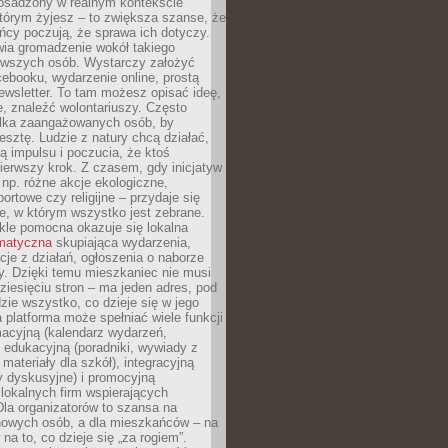
 osadzony w realnym kontekście
tórym żyjesz – to zwiększa szanse, że
ńcy poczują, że sprawa ich dotyczy.
twia gromadzenie wokół takiego
rwszych osób. Wystarczy założyć
ebooku, wydarzenie online, prostą
ewsletter. To tam możesz opisać ideę,
e, znaleźć wolontariuszy. Często
ilka zaangażowanych osób, by
resztę. Ludzie z natury chcą działać,
ją impulsu i poczucia, że ktoś
pierwszy krok. Z czasem, gdy inicjatyw
– np. różne akcje ekologiczne,
portowe czy religijne – przydaje się
e, w którym wszystko jest zebrane.
kle pomocna okazuje się lokalna
ematyczna
skupiająca wydarzenia,
acje z działań, ogłoszenia o naborze
y. Dzięki temu mieszkaniec nie musi
ziesięciu stron – ma jeden adres, pod
zie wszystko, co dzieje się w jego
a platforma może spełniać wiele funkcji
macyjną (kalendarz wydarzeń,
, edukacyjną (poradniki, wywiady z
 materiały dla szkół), integracyjną
y dyskusyjne) i promocyjną
 lokalnych firm wspierających
 Dla organizatorów to szansa na
 nowych osób, a dla mieszkańców – na
na to, co dzieje się „za rogiem”.