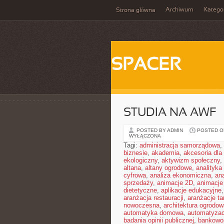
Archiwum
Katego
Strona główna
SPACER
STUDIA NA AWF
POSTED BY ADMIN
POSTED ON
WYŁĄCZONA
Tagi:
administracja samorządowa
,
biznesie
,
akademia
,
akcesoria dl
ekologiczny
,
aktywizm społeczny
,
altana
,
altany ogrodowe
,
analityka
cyfrowa
,
analiza ekonomiczna
,
an
sprzedaży
,
animacje 2D
,
animacje
dietetyczne
,
aplikacje edukacyjne
aranżacja restauracji
,
aranżacje t
nowoczesna
,
architektura ogrodow
automatyka domowa
,
automatyza
badania opinii publicznej
,
bankowo