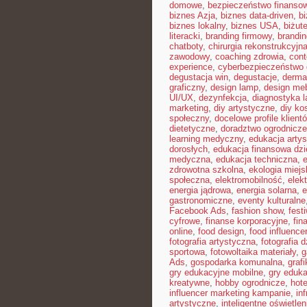
domowe
,
bezpieczeństwo finansow
biznes Azja
,
biznes data-driven
,
b
biznes lokalny
,
biznes USA
,
biżut
literacki
,
branding firmowy
,
brandin
chatboty
,
chirurgia rekonstrukcyjn
zawodowy
,
coaching zdrowia
,
con
experience
,
cyberbezpieczeństwo
degustacja win
,
degustacje
,
derma
graficzny
,
design lamp
,
design meb
UI/UX
,
dezynfekcja
,
diagnostyka l
marketing
,
diy artystyczne
,
diy ko
społeczny
,
docelowe profile klient
dietetyczne
,
doradztwo ogrodnicze
learning medyczny
,
edukacja arty
dorosłych
,
edukacja finansowa dzi
medyczna
,
edukacja techniczna
,
zdrowotna szkolna
,
ekologia miejs
społeczna
,
elektromobilność
,
elek
energia jądrowa
,
energia solarna
,
e
gastronomiczne
,
eventy kulturalne
Facebook Ads
,
fashion show
,
fest
cyfrowe
,
finanse korporacyjne
,
fin
online
,
food design
,
food influence
fotografia artystyczna
,
fotografia 
sportowa
,
fotowoltaika materiały
,
g
Ads
,
gospodarka komunalna
,
graf
gry edukacyjne mobilne
,
gry eduka
kreatywne
,
hobby ogrodnicze
,
hot
influencer marketing kampanie
,
in
artystyczne
,
inteligentne oświetlen