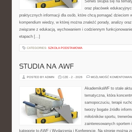
Serwis skupia się na temat
oraz placówek edukacyjnyc
praktycznych informacji dla osób, które chcą pomagać dzieciom 
kompendium wiedzy, w której można znaleźć porady, analizy oraz
związane z edukacją, wychowaniem i codziennym funkcjonowanie
etapach […]
CATEGORIES:
SZKOŁA PODSTAWOWA
STUDIA NA AWF
POSTED BY ADMIN
CZE - 2 - 2026
MOŻLIWOŚĆ KOMENTOWAN
AkademikaWF to stale aktu
tematyczna, która koncentr
samopoczuciu, terapii ruch
tworzy bogate źródło inform
miłośników sportu, treneró
zainteresowanych sportem 
kategorie to AWF i Wydarzenia i Konferencje. Na stronie można 