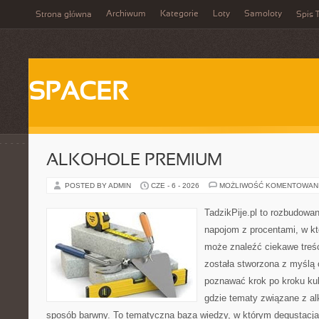
Archiwum
Kategorie
Loty
Samoloty
Strona główna
Spis T
SPACER
ALKOHOLE PREMIUM
POSTED BY ADMIN
CZE - 6 - 2026
MOŻLIWOŚĆ KOMENTOWAN
TadzikPije.pl to rozbudowa
napojom z procentami, w k
może znaleźć ciekawe treśc
została stworzona z myślą 
poznawać krok po kroku kult
gdzie tematy związane z a
sposób barwny. To tematyczna baza wiedzy, w którym degustacja 