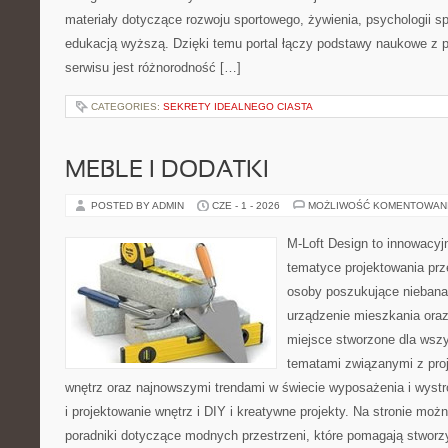
materiały dotyczące rozwoju sportowego, żywienia, psychologii spor
edukacją wyższą. Dzięki temu portal łączy podstawy naukowe z 
serwisu jest różnorodność […]
CATEGORIES:
SEKRETY IDEALNEGO CIASTA
MEBLE I DODATKI
POSTED BY ADMIN
CZE - 1 - 2026
MOŻLIWOŚĆ KOMENTOWAN
M-Loft Design to innowacyj
tematyce projektowania prze
osoby poszukujące nieban
urządzenie mieszkania ora
miejsce stworzone dla wszys
tematami związanymi z pro
wnętrz oraz najnowszymi trendami w świecie wyposażenia i wystr
i projektowanie wnętrz i DIY i kreatywne projekty. Na stronie mo
poradniki dotyczące modnych przestrzeni, które pomagają stworz