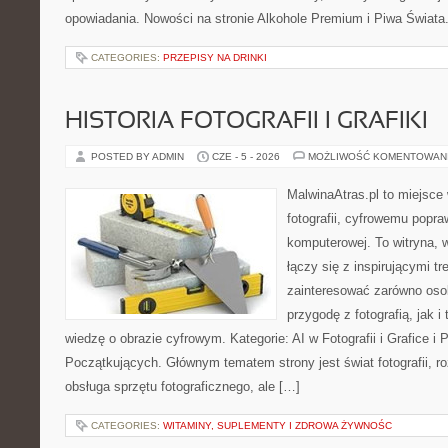
opowiadania. Nowości na stronie Alkohole Premium i Piwa Świata. 
CATEGORIES:
PRZEPISY NA DRINKI
HISTORIA FOTOGRAFII I GRAFIKI
POSTED BY ADMIN
CZE - 5 - 2026
MOŻLIWOŚĆ KOMENTOWAN
MalwinaAtras.pl to miejsce
fotografii, cyfrowemu popra
komputerowej. To witryna, w
łączy się z inspirującymi t
zainteresować zarówno osob
przygodę z fotografią, jak 
wiedzę o obrazie cyfrowym. Kategorie: AI w Fotografii i Grafice i P
Początkujących. Głównym tematem strony jest świat fotografii, ro
obsługa sprzętu fotograficznego, ale […]
CATEGORIES:
WITAMINY, SUPLEMENTY I ZDROWA ŻYWNOŚC