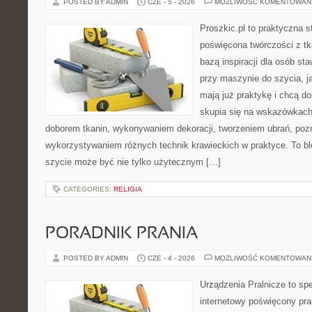
POSTED BY ADMIN
CZE - 5 - 2026
MOŻLIWOŚĆ KOMENTOWAN
Proszkic.pl to praktyczna s
poświęcona twórczości z tk
bazą inspiracji dla osób st
przy maszynie do szycia, ja
mają już praktykę i chcą do
skupia się na wskazówkach
doborem tkanin, wykonywaniem dekoracji, tworzeniem ubrań, poz
wykorzystywaniem różnych technik krawieckich w praktyce. To blo
szycie może być nie tylko użytecznym […]
CATEGORIES:
RELIGIA
PORADNIK PRANIA
POSTED BY ADMIN
CZE - 4 - 2026
MOŻLIWOŚĆ KOMENTOWAN
Urządzenia Pralnicze to spe
internetowy poświęcony pr