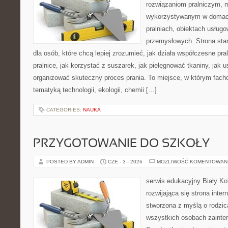
rozwiązaniom pralniczym,
wykorzystywanym w domach,
pralniach, obiektach usług
przemysłowych. Strona sta
dla osób, które chcą lepiej zrozumieć, jak działa współczesne pral
pralnice, jak korzystać z suszarek, jak pielęgnować tkaniny, jak 
organizować skuteczny proces prania. To miejsce, w którym fach
tematyką technologii, ekologii, chemii […]
CATEGORIES:
NAUKA
PRZYGOTOWANIE DO SZKOŁY
POSTED BY ADMIN
CZE - 3 - 2026
MOŻLIWOŚĆ KOMENTOWAN
serwis edukacyjny Biały Ko
rozwijająca się strona inter
stworzona z myślą o rodzic
wszystkich osobach zainte