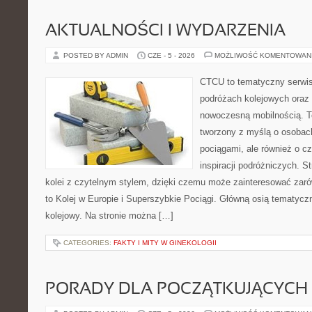
AKTUALNOŚCI I WYDARZENIA
POSTED BY ADMIN
CZE - 5 - 2026
MOŻLIWOŚĆ KOMENTOWAN
CTCU to tematyczny serwis,
podróżach kolejowych oraz 
nowoczesną mobilnością. T
tworzony z myślą o osobach,
pociągami, ale również o c
inspiracji podróżniczych. S
kolei z czytelnym stylem, dzięki czemu może zainteresować zarów
to Kolej w Europie i Superszybkie Pociągi. Główną osią tematyczn
kolejowy. Na stronie można […]
CATEGORIES:
FAKTY I MITY W GINEKOLOGII
PORADY DLA POCZĄTKUJĄCYCH 