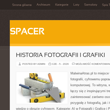
Archiwum
Kategorie
Loty
Samoloty
Strona główna
Spis T
SPACER
HISTORIA FOTOGRAFII I GRAFIKI
POSTED BY ADMIN
CZE - 5 - 2026
MOŻLIWOŚĆ KOMENTOWAN
MalwinaAtras.pl to miejsce
fotografii, cyfrowemu popra
komputerowej. To witryna, w
łączy się z inspirującymi t
zainteresować zarówno osob
przygodę z fotografią, jak 
wiedzę o obrazie cyfrowym. Kategorie: AI w Fotografii i Grafice i P