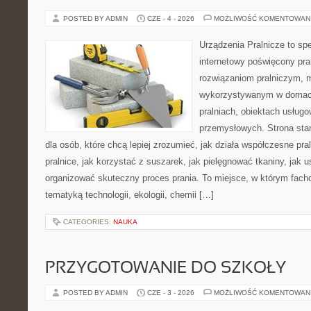
POSTED BY ADMIN
CZE - 4 - 2026
MOŻLIWOŚĆ KOMENTOWAN
Urządzenia Pralnicze to spe
internetowy poświęcony pr
rozwiązaniom pralniczym,
wykorzystywanym w domach,
pralniach, obiektach usług
przemysłowych. Strona sta
dla osób, które chcą lepiej zrozumieć, jak działa współczesne pral
pralnice, jak korzystać z suszarek, jak pielęgnować tkaniny, jak 
organizować skuteczny proces prania. To miejsce, w którym fach
tematyką technologii, ekologii, chemii […]
CATEGORIES:
NAUKA
PRZYGOTOWANIE DO SZKOŁY
POSTED BY ADMIN
CZE - 3 - 2026
MOŻLIWOŚĆ KOMENTOWAN