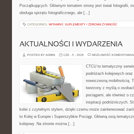
Początkujących. Głównym tematem strony jest świat fotografii, ro
obsługa sprzętu fotograficznego, ale […]
CATEGORIES:
WITAMINY, SUPLEMENTY I ZDROWA ŻYWNOŚC
AKTUALNOŚCI I WYDARZENIA
POSTED BY ADMIN
CZE - 5 - 2026
MOŻLIWOŚĆ KOMENTOWAN
CTCU to tematyczny serwis,
podróżach kolejowych oraz 
nowoczesną mobilnością. T
tworzony z myślą o osobach,
pociągami, ale również o c
inspiracji podróżniczych. S
kolei z czytelnym stylem, dzięki czemu może zainteresować zarów
to Kolej w Europie i Superszybkie Pociągi. Główną osią tematyczn
kolejowy. Na stronie można […]