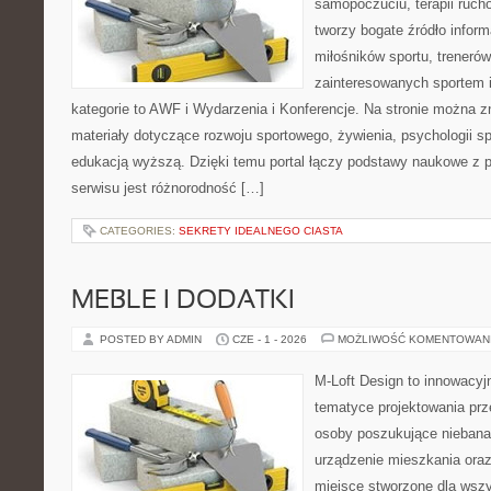
samopoczuciu, terapii ruch
tworzy bogate źródło inform
miłośników sportu, treneró
zainteresowanych sportem 
kategorie to AWF i Wydarzenia i Konferencje. Na stronie można 
materiały dotyczące rozwoju sportowego, żywienia, psychologii spor
edukacją wyższą. Dzięki temu portal łączy podstawy naukowe z 
serwisu jest różnorodność […]
CATEGORIES:
SEKRETY IDEALNEGO CIASTA
MEBLE I DODATKI
POSTED BY ADMIN
CZE - 1 - 2026
MOŻLIWOŚĆ KOMENTOWAN
M-Loft Design to innowacyj
tematyce projektowania prze
osoby poszukujące nieban
urządzenie mieszkania ora
miejsce stworzone dla wszys