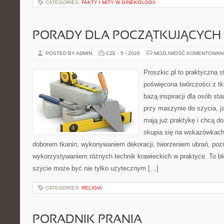
CATEGORIES:
FAKTY I MITY W GINEKOLOGII
PORADY DLA POCZĄTKUJĄCYCH 
POSTED BY ADMIN
CZE - 5 - 2026
MOŻLIWOŚĆ KOMENTOWAN
Proszkic.pl to praktyczna s
poświęcona twórczości z tk
bazą inspiracji dla osób st
przy maszynie do szycia, ja
mają już praktykę i chcą do
skupia się na wskazówkach
doborem tkanin, wykonywaniem dekoracji, tworzeniem ubrań, poz
wykorzystywaniem różnych technik krawieckich w praktyce. To blo
szycie może być nie tylko użytecznym […]
CATEGORIES:
RELIGIA
PORADNIK PRANIA