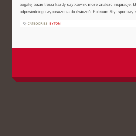
bogatej bazie treści każdy użytkownik może znaleźć inspiracje,
odpowiedniego wyposażenia do ćwiczeń. Polecam Styl sportowy na
CATEGORIES:
BYTOM