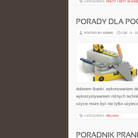
CATEGORIES:
FAKTY I MITY W GIN
PORADY DLA POC
POSTED BY ADMIN
CZE - 5 - 2
doborem tkanin, wykonywaniem dek
wykorzystywaniem różnych technik 
szycie może być nie tylko użyte
CATEGORIES:
RELIGIA
PORADNIK PRAN