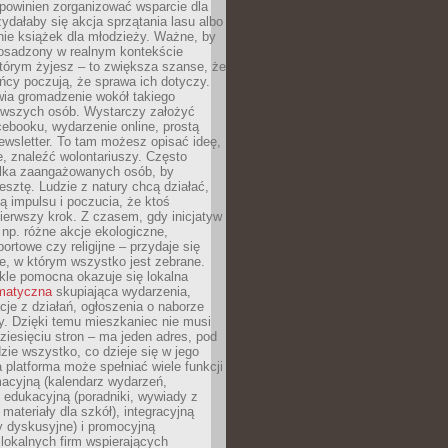
powinien zorganizować wsparcie dla
zydałaby się akcja sprzątania lasu albo
nie książek dla młodzieży. Ważne, by
 osadzony w realnym kontekście
tórym żyjesz – to zwiększa szanse, że
ńcy poczują, że sprawa ich dotyczy.
twia gromadzenie wokół takiego
rwszych osób. Wystarczy założyć
ebooku, wydarzenie online, prostą
ewsletter. To tam możesz opisać ideę,
e, znaleźć wolontariuszy. Często
ilka zaangażowanych osób, by
resztę. Ludzie z natury chcą działać,
ją impulsu i poczucia, że ktoś
pierwszy krok. Z czasem, gdy inicjatyw
– np. różne akcje ekologiczne,
portowe czy religijne – przydaje się
e, w którym wszystko jest zebrane.
kle pomocna okazuje się lokalna
ematyczna
skupiająca wydarzenia,
acje z działań, ogłoszenia o naborze
y. Dzięki temu mieszkaniec nie musi
ziesięciu stron – ma jeden adres, pod
zie wszystko, co dzieje się w jego
a platforma może spełniać wiele funkcji
macyjną (kalendarz wydarzeń,
, edukacyjną (poradniki, wywiady z
 materiały dla szkół), integracyjną
y dyskusyjne) i promocyjną
 lokalnych firm wspierających