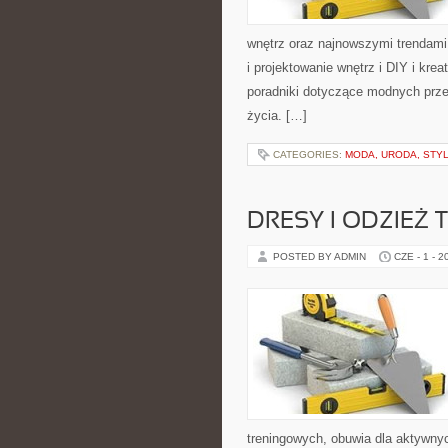
wnętrz oraz najnowszymi trendami
i projektowanie wnętrz i DIY i kre
poradniki dotyczące modnych prze
życia. […]
CATEGORIES:
MODA, URODA, STY
DRESY I ODZIEŻ
POSTED BY ADMIN
CZE - 1 - 2
treningowych, obuwia dla aktywnyc