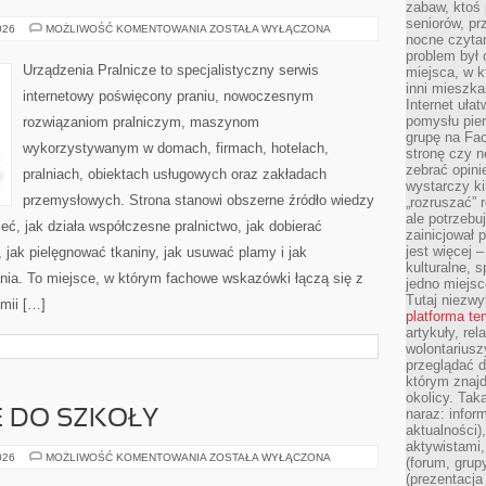
zabaw, ktoś 
seniorów, pr
PORADNIK
026
MOŻLIWOŚĆ KOMENTOWANIA
ZOSTAŁA WYŁĄCZONA
nocne czyta
PRANIA
problem był
Urządzenia Pralnicze to specjalistyczny serwis
miejsca, w k
inni mieszka
internetowy poświęcony praniu, nowoczesnym
Internet uła
pomysłu pie
rozwiązaniom pralniczym, maszynom
grupę na Fac
wykorzystywanym w domach, firmach, hotelach,
stronę czy n
zebrać opini
pralniach, obiektach usługowych oraz zakładach
wystarczy k
przemysłowych. Strona stanowi obszerne źródło wiedzy
„rozruszać” 
ale potrzebu
ieć, jak działa współczesne pralnictwo, jak dobierać
zainicjował 
jest więcej 
, jak pielęgnować tkaniny, jak usuwać plamy i jak
kulturalne, s
nia. To miejsce, w którym fachowe wskazówki łączą się z
jedno miejsc
Tutaj niezwy
emii […]
platforma t
artykuły, rel
wolontariusz
przeglądać d
którym znajd
okolicy. Tak
naraz: infor
 DO SZKOŁY
aktualności)
aktywistami,
PRZYGOTOWANIE
026
MOŻLIWOŚĆ KOMENTOWANIA
ZOSTAŁA WYŁĄCZONA
(forum, grup
DO
(prezentacja
SZKOŁY