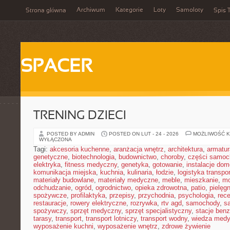
Archiwum
Kategorie
Loty
Samoloty
Strona główna
Spis T
SPACER
TRENING DZIECI
POSTED BY ADMIN
POSTED ON LUT - 24 - 2026
MOŻLIWOŚĆ 
WYŁĄCZONA
Tagi:
akcesoria kuchenne
,
aranżacja wnętrz
,
architektura
,
armatur
genetyczne
,
biotechnologia
,
budownictwo
,
choroby
,
części samo
elektryka
,
fitness medyczny
,
genetyka
,
gotowanie
,
instalacje do
komunikacja miejska
,
kuchnia
,
kulinaria
,
łodzie
,
logistyka transpo
materiały budowlane
,
materiały medyczne
,
meble
,
mieszkanie
,
mo
odchudzanie
,
ogród
,
ogrodnictwo
,
opieka zdrowotna
,
patio
,
pielęgn
spożywcze
,
profilaktyka
,
przepisy
,
przychodnia
,
psychologia
,
rece
restauracje
,
rowery elektryczne
,
rozrywka
,
rtv agd
,
samochody
,
s
spożywczy
,
sprzęt medyczny
,
sprzęt specjalistyczny
,
stacje ben
tarasy
,
transport
,
transport lotniczy
,
transport wodny
,
wiedza med
wyposażenie kuchni
,
wyposażenie wnętrz
,
zdrowe żywienie