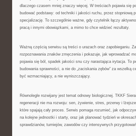
dlaczego czasem mniej znaczy więcej. W treściach pojawia się p
budować podstawy: od techniki i jakości ruchu, przez stopniową p
specjalizację. To szczególnie ważne, gdy czytelnik łączy aktywn
pracą i innymi obowiązkami, a mimo to chce widzieć rezultaty.
Ważną częścią serwisu są treści o urazach oraz zapobieganiu. Za
rozpoznawania znaków zmęczenia i pokazuje, jak wprowadzać mod
pojawia się ból, spadek jakości snu czy narastająca irytacja. To 
budowania sprawności, a nie do „zaciskania zębów” za wszelką c
być wzmacniający, a nie wyniszczający.
Równolegle rozwijany jest temat odnowy biologicznej. TKKF Sier
regeneracji nie ma rozwoju: sen, żywienie, stres, przerwy i lżejs
które spajają cały proces. Serwis pomaga rozumieć, jak odpocz
na kolejne jednostki i starty, oraz jak planować tydzień w okresac
sprawdzianów, turniejów, zawodów czy intensywnych przygotowań