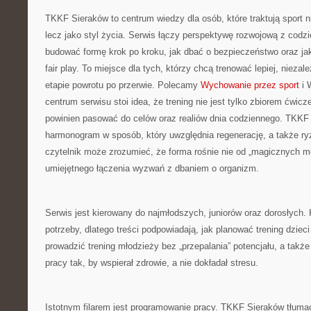
TKKF Sieraków to centrum wiedzy dla osób, które traktują sport n
lecz jako styl życia. Serwis łączy perspektywę rozwojową z codzi
budować formę krok po kroku, jak dbać o bezpieczeństwo oraz ja
fair play. To miejsce dla tych, którzy chcą trenować lepiej, niezal
etapie powrotu po przerwie. Polecamy
Wychowanie przez sport
i 
centrum serwisu stoi idea, że trening nie jest tylko zbiorem ćwicze
powinien pasować do celów oraz realiów dnia codziennego. TKK
harmonogram w sposób, który uwzględnia regenerację, a także ry
czytelnik może zrozumieć, że forma rośnie nie od „magicznych met
umiejętnego łączenia wyzwań z dbaniem o organizm.
Serwis jest kierowany do najmłodszych, juniorów oraz dorosłych.
potrzeby, dlatego treści podpowiadają, jak planować trening dziec
prowadzić trening młodzieży bez „przepalania” potencjału, a takż
pracy tak, by wspierał zdrowie, a nie dokładał stresu.
Istotnym filarem jest programowanie pracy. TKKF Sieraków tłumacz