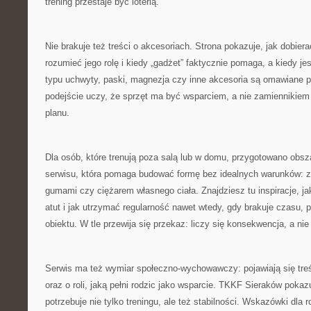
trening przestaje być loterią.
Nie brakuje też treści o akcesoriach. Strona pokazuje, jak dobiera
rozumieć jego rolę i kiedy „gadżet” faktycznie pomaga, a kiedy je
typu uchwyty, paski, magnezja czy inne akcesoria są omawiane p
podejście uczy, że sprzęt ma być wsparciem, a nie zamiennikiem 
planu.
Dla osób, które trenują poza salą lub w domu, przygotowano obs
serwisu, która pomaga budować formę bez idealnych warunków: z 
gumami czy ciężarem własnego ciała. Znajdziesz tu inspiracje, j
atut i jak utrzymać regularność nawet wtedy, gdy brakuje czasu, 
obiektu. W tle przewija się przekaz: liczy się konsekwencja, a nie
Serwis ma też wymiar społeczno-wychowawczy: pojawiają się tre
oraz o roli, jaką pełni rodzic jako wsparcie. TKKF Sieraków poka
potrzebuje nie tylko treningu, ale też stabilności. Wskazówki dla