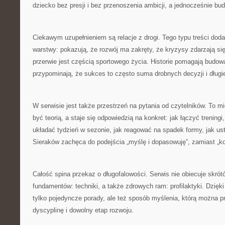
dziecko bez presji i bez przenoszenia ambicji, a jednocześnie bu
Ciekawym uzupełnieniem są relacje z drogi. Tego typu treści dodaj
warstwy: pokazują, że rozwój ma zakręty, że kryzysy zdarzają si
przerwie jest częścią sportowego życia. Historie pomagają budo
przypominają, że sukces to często suma drobnych decyzji i długie
W serwisie jest także przestrzeń na pytania od czytelników. To mi
być teorią, a staje się odpowiedzią na konkret: jak łączyć treningi
układać tydzień w sezonie, jak reagować na spadek formy, jak us
Sieraków zachęca do podejścia „myślę i dopasowuję”, zamiast „kop
Całość spina przekaz o długofalowości. Serwis nie obiecuje skrót
fundamentów: techniki, a także zdrowych ram: profilaktyki. Dzięki
tylko pojedyncze porady, ale też sposób myślenia, którą można p
dyscyplinę i dowolny etap rozwoju.