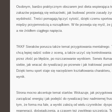
Osobnym, bardzo praktycznym obszarem jest dieta wspierająca t
zakazów pojawiają się wskazówki, jak budować proste zasady żyw
wydolność. Treści pomagają łączyć sytość, dzięki czemu sportow
między przyjemnością a rozsądkiem. W tle przewija się myśl, że
a nie źródłem ciągłego napięcia.
TKKF Sieraków porusza także temat przygotowania mentalnego. To
chcą lepiej radzić sobie z oceną, a także uczyć się kontrolowania
przez złość po błędzie, po rozczarowanie wynikiem. Serwis tłum
siebie, jak wracać do rywalizacji po przerwie i jak traktować pora
Dzięki temu sport staje się narzędziem kształtowania charakteru,
wynik.
Strona mocno akcentuje temat startów. Wskazuje, jak przygotować
zarządzać energią i jak podejść do rywalizacji bez nadmiernej frust
tym, że forma ma fale, a wyniki zależą od wielu czynników: dyspo
regeneracji, doświadczenia, a czasem też zwykłego szczęścia. 