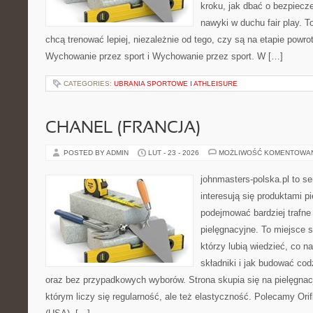
kroku, jak dbać o bezpiecze
nawyki w duchu fair play. T
chcą trenować lepiej, niezależnie od tego, czy są na etapie powr
Wychowanie przez sport i Wychowanie przez sport. W […]
CATEGORIES:
UBRANIA SPORTOWE I ATHLEISURE
CHANEL (FRANCJA)
POSTED BY ADMIN
LUT - 23 - 2026
MOŻLIWOŚĆ KOMENTOWA
johnmasters-polska.pl to se
interesują się produktami p
podejmować bardziej trafn
pielęgnacyjne. To miejsce 
którzy lubią wiedzieć, co na
składniki i jak budować cod
oraz bez przypadkowych wyborów. Strona skupia się na pielęgnacj
którym liczy się regularność, ale też elastyczność. Polecamy Orif