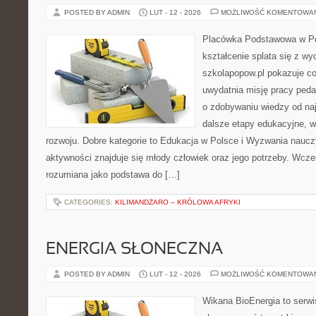
POSTED BY ADMIN
LUT - 12 - 2026
MOŻLIWOŚĆ KOMENTOWA
Placówka Podstawowa w Po
kształcenie splata się z w
szkolapopow.pl pokazuje c
uwydatnia misję pracy peda
o zdobywaniu wiedzy od naj
dalsze etapy edukacyjne, w
rozwoju. Dobre kategorie to Edukacja w Polsce i Wyzwania naucz
aktywności znajduje się młody człowiek oraz jego potrzeby. Wcze
rozumiana jako podstawa do […]
CATEGORIES:
KILIMANDŻARO – KRÓLOWA AFRYKI
ENERGIA SŁONECZNA
POSTED BY ADMIN
LUT - 12 - 2026
MOŻLIWOŚĆ KOMENTOWA
Wikana BioEnergia to serwi