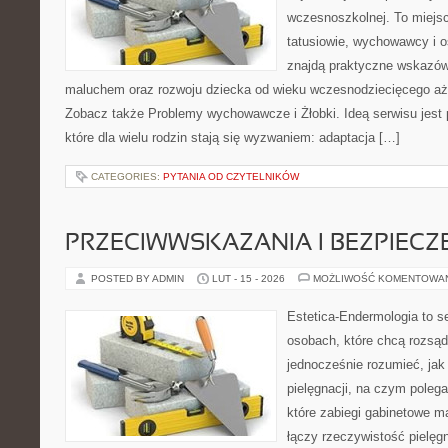
wczesnoszkolnej. To miejs
tatusiowie, wychowawcy i o
znajdą praktyczne wskazów
maluchem oraz rozwoju dziecka od wieku wczesnodziecięcego aż 
Zobacz także Problemy wychowawcze i Żłobki. Ideą serwisu jest
które dla wielu rodzin stają się wyzwaniem: adaptacja […]
CATEGORIES:
PYTANIA OD CZYTELNIKÓW
PRZECIWWSKAZANIA I BEZPIEC
POSTED BY ADMIN
LUT - 15 - 2026
MOŻLIWOŚĆ KOMENTOWA
Estetica-Endermologia to s
osobach, które chcą rozsąd
jednocześnie rozumieć, jak 
pielęgnacji, na czym poleg
które zabiegi gabinetowe m
łączy rzeczywistość pielęg