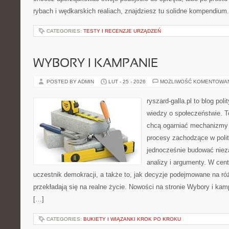
rybach i wędkarskich realiach, znajdziesz tu solidne kompendium.
CATEGORIES:
TESTY I RECENZJE URZĄDZEŃ
WYBORY I KAMPANIE
POSTED BY ADMIN
LUT - 25 - 2026
MOŻLIWOŚĆ KOMENTOWA
ryszard-galla.pl to blog pol
wiedzy o społeczeństwie. To
chcą ogarniać mechanizmy p
procesy zachodzące w polit
jednocześnie budować nieza
analizy i argumenty. W cen
uczestnik demokracji, a także to, jak decyzje podejmowane na r
przekładają się na realne życie. Nowości na stronie Wybory i kam
[…]
CATEGORIES:
BUKIETY I WIĄZANKI KROK PO KROKU