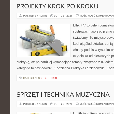
PROJEKTY KROK PO KROKU
POSTED BY ADMIN
LUT - 21 - 2026
MOŻLIWOŚĆ KOMENTOWA
Elfiki777 to pełen pomysłów
ilustrować i tworzyć pismo
świadomy. To miejsce powst
kochają ślad ołówka, cenią
własny podpis w rysunku or
czytelnika od pierwszych p
praktykę, aż po bardziej wymagające tematy związane z układem
kategorie to Szkicownik i Codzienna Praktyka i Szkicownik i Cod
CATEGORIES:
STYL I TRIKI
SPRZĘT I TECHNIKA MUZYCZNA
POSTED BY ADMIN
LUT - 20 - 2026
MOŻLIWOŚĆ KOMENTOWA
Limith to kulturalny serwis