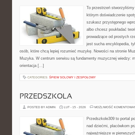
To przestrzeń stworzyliśmy
którym doświadczenie spoty
szukasz przystępnego wpr
albo chcesz poukładać teori
prowadzące od prostych rze
jest sucha encyklopedia, ty
osób, które chcą lepiej rozumieć muzykę. Nowości na stronie Muz
Muzyka. W centrum serwisu są fundamenty muzycznej wiedzy: m
orientacja […]
CATEGORIES:
ŚPIEW SOLOWY I ZESPOŁOWY
PRZEDSZKOLA
POSTED BY ADMIN
LUT - 15 - 2026
MOŻLIWOŚĆ KOMENTOWA
Przedszkole309 to portal 
nad dziećmi, placówkom pr
najważniejsze w pierwszych