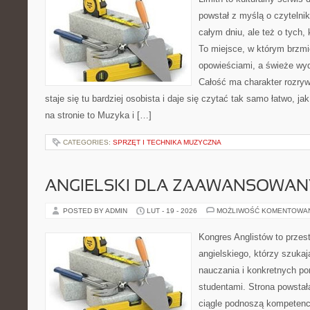
powstał z myślą o czytelni
całym dniu, ale też o tych,
To miejsce, w którym brzmi
opowieściami, a świeże wyd
Całość ma charakter rozry
staje się tu bardziej osobista i daje się czytać tak samo łatwo, j
na stronie to Muzyka i […]
CATEGORIES:
SPRZĘT I TECHNIKA MUZYCZNA
ANGIELSKI DLA ZAAWANSOWA
POSTED BY ADMIN
LUT - 19 - 2026
MOŻLIWOŚĆ KOMENTOWA
Kongres Anglistów to przes
angielskiego, którzy szuka
nauczania i konkretnych p
studentami. Strona powstał
ciągle podnoszą kompetencj