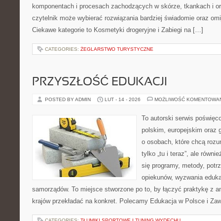
komponentach i procesach zachodzących w skórze, tkankach i or
czytelnik może wybierać rozwiązania bardziej świadomie oraz omi
Ciekawe kategorie to Kosmetyki drogeryjne i Zabiegi na […]
CATEGORIES:
ŻEGLARSTWO TURYSTYCZNE
PRZYSZŁOŚĆ EDUKACJI
POSTED BY ADMIN
LUT - 14 - 2026
MOŻLIWOŚĆ KOMENTOWA
To autorski serwis poświęco
polskim, europejskim oraz 
o osobach, które chcą rozum
tylko „tu i teraz”, ale równ
się programy, metody, potr
opiekunów, wyzwania edukat
samorządów. To miejsce stworzone po to, by łączyć praktykę z ana
krajów przekładać na konkret. Polecamy Edukacja w Polsce i Za
CATEGORIES:
TŁUMIKI SPORTOWE I TUNING WYDECHU