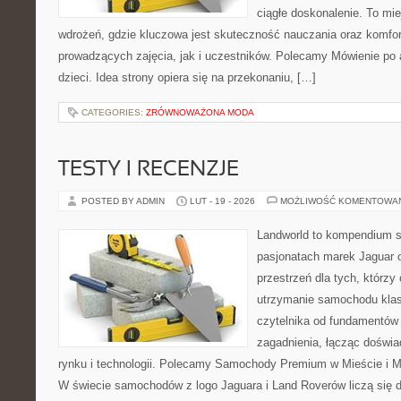
ciągłe doskonalenie. To miej
wdrożeń, gdzie kluczowa jest skuteczność nauczania oraz komfo
prowadzących zajęcia, jak i uczestników. Polecamy Mówienie po an
dzieci. Idea strony opiera się na przekonaniu, […]
CATEGORIES:
ZRÓWNOWAŻONA MODA
TESTY I RECENZJE
POSTED BY ADMIN
LUT - 19 - 2026
MOŻLIWOŚĆ KOMENTOWA
Landworld to kompendium s
pasjonatach marek Jaguar 
przestrzeń dla tych, którz
utrzymanie samochodu klas
czytelnika od fundamentów
zagadnienia, łącząc doświ
rynku i technologii. Polecamy Samochody Premium w Mieście i 
W świecie samochodów z logo Jaguara i Land Roverów liczą się d