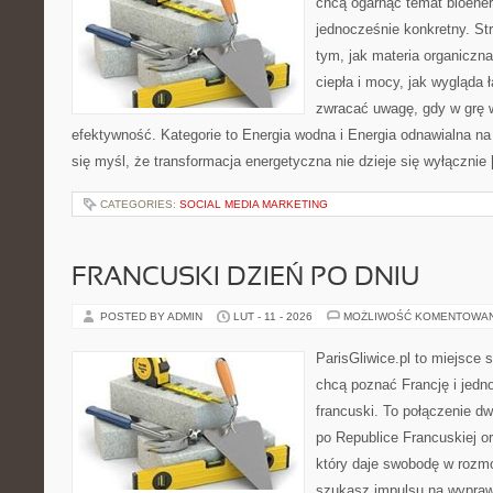
chcą ogarnąć temat bioener
jednocześnie konkretny. St
tym, jak materia organiczn
ciepła i mocy, jak wygląda 
zwracać uwagę, gdy w grę 
efektywność. Kategorie to Energia wodna i Energia odnawialna na 
się myśl, że transformacja energetyczna nie dzieje się wyłącznie
CATEGORIES:
SOCIAL MEDIA MARKETING
FRANCUSKI DZIEŃ PO DNIU
POSTED BY ADMIN
LUT - 11 - 2026
MOŻLIWOŚĆ KOMENTOWA
ParisGliwice.pl to miejsce 
chcą poznać Francję i jedno
francuski. To połączenie d
po Republice Francuskiej o
który daje swobodę w rozm
szukasz impulsu na wypraw