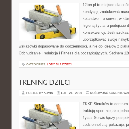
12ton.pl to miejsce dla os
kondycję, zredukować masę 
kolarstwo. To serwis, w któ
higieną życia, a podejście 
konsekwencji. Jeśli szukas
uporządkować swoje nawyki,
wskazówki dopasowane do codzienności, a nie do ideałów z plakat
Odchudzanie i redukcja i Fitness dla początkujących. Sednem 12t
CATEGORIES:
LODY DLA DZIECI
TRENING DZIECI
POSTED BY ADMIN
LUT - 24 - 2026
MOŻLIWOŚĆ KOMENTOWA
TKKF Sieraków to centrum w
traktują sport nie jako jedn
życia. Serwis łączy perspe
codziennością: pokazuje, j