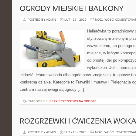
OGRODY MIEJSKIE I BALKONY
POSTED BY ADMIN
LUT - 17 - 2026
MOŻLIWOŚĆ KOMENTOWA
Hellerówka to poradnikowy
stylizowanym zielonym prz
wszystkiemu, co pomaga st
miejsce, w którym koncepcj
od prostej idei po kompozyc
wykończeń. Jeśli interesuj
lekkość, leśna swoboda albo ogród barw, znajdziesz tu gotowe trop
konkretną działkę. Kategorie to Trawniki i murawy i Pielęgnacja o
centrum naszej uwagi są ogrody […]
CATEGORIES:
BEZPIECZEŃSTWO NA DRODZE
ROZGRZEWKI I ĆWICZENIA WOK
POSTED BY ADMIN
LUT - 16 - 2026
MOŻLIWOŚĆ KOMENTOWA