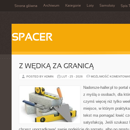
Archiwum
Kategorie
Loty
Samoloty
Strona główna
Spis T
SPACER
Z WĘDKĄ ZA GRANICĄ
POSTED BY ADMIN
LUT - 25 - 2026
MOŻLIWOŚĆ KOMENTOWA
Nadorsze-haller.pl to portal
z myślą o osobach, dla któ
czymś więcej niż tylko we
miejsce, w którym praktyka
tekst ma pomagać łowić czę
satysfakcją. Jeśli szukas
chcesz uporządkować swoje podejście do sprzętu, albo po prostu 