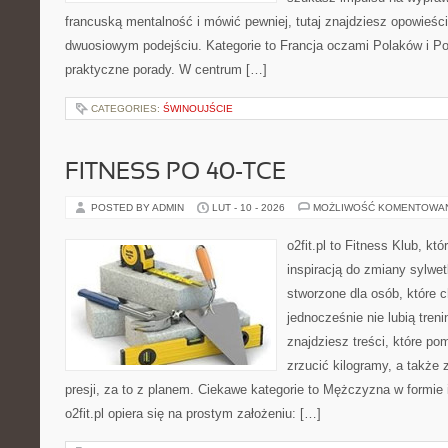
francuską mentalność i mówić pewniej, tutaj znajdziesz opowieś
dwuosiowym podejściu. Kategorie to Francja oczami Polaków i Po
praktyczne porady. W centrum […]
CATEGORIES:
ŚWINOUJŚCIE
FITNESS PO 40-TCE
POSTED BY ADMIN
LUT - 10 - 2026
MOŻLIWOŚĆ KOMENTOWA
o2fit.pl to Fitness Klub, kt
inspiracją do zmiany sylwetk
stworzone dla osób, które 
jednocześnie nie lubią treni
znajdziesz treści, które po
zrzucić kilogramy, a także
presji, za to z planem. Ciekawe kategorie to Mężczyzna w formie i
o2fit.pl opiera się na prostym założeniu: […]