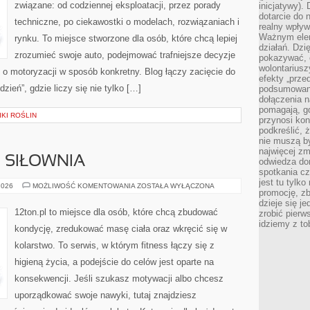
związane: od codziennej eksploatacji, przez porady
inicjatywy).
dotarcie do
techniczne, po ciekawostki o modelach, rozwiązaniach i
realny wpływ 
Ważnym elem
rynku. To miejsce stworzone dla osób, które chcą lepiej
działań. Dzi
zrozumieć swoje auto, podejmować trafniejsze decyzje
pokazywać, c
wolontariusz
o motoryzacji w sposób konkretny. Blog łączy zacięcie do
efekty „przed”
ień”, gdzie liczy się nie tylko […]
podsumowani
dołączenia n
pomagają, g
KI ROŚLIN
przynosi kon
podkreślić, 
nie muszą b
najwięcej zm
I SIŁOWNIA
odwiedza dom
spotkania cz
jest tu tylk
SPRZĘT
2026
MOŻLIWOŚĆ KOMENTOWANIA
ZOSTAŁA WYŁĄCZONA
promocję, z
FITNESS
I
dzieje się j
SIŁOWNIA
12ton.pl to miejsce dla osób, które chcą zbudować
zrobić pierw
idziemy z to
kondycję, zredukować masę ciała oraz wkręcić się w
kolarstwo. To serwis, w którym fitness łączy się z
higieną życia, a podejście do celów jest oparte na
konsekwencji. Jeśli szukasz motywacji albo chcesz
uporządkować swoje nawyki, tutaj znajdziesz