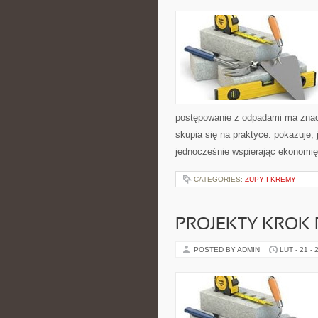
postępowanie z odpadami ma znacze
skupia się na praktyce: pokazuje,
jednocześnie wspierając ekonomi
CATEGORIES:
ZUPY I KREMY
PROJEKTY KROK
POSTED BY ADMIN
LUT - 21 - 