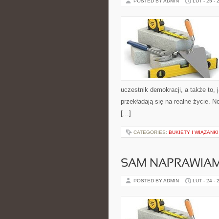
POSTED BY ADMIN
LUT - 25 - 
uczestnik demokracji, a także to
przekładają się na realne życie. 
[…]
CATEGORIES:
BUKIETY I WIĄZANK
SAM NAPRAWIAM
POSTED BY ADMIN
LUT - 24 - 