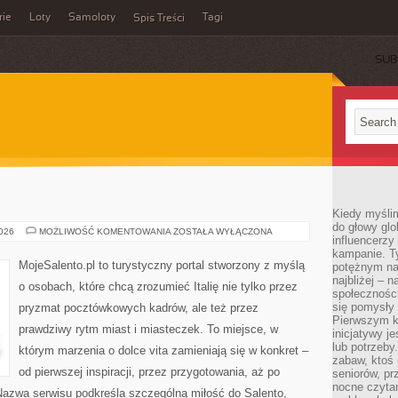
rie
Loty
Samoloty
Tagi
Spis Treści
SUB
Kiedy myślim
do głowy glo
PRATO
2026
MOŻLIWOŚĆ KOMENTOWANIA
ZOSTAŁA WYŁĄCZONA
influencerzy
kampanie. T
MojeSalento.pl to turystyczny portal stworzony z myślą
potężnym na
najbliżej – n
o osobach, które chcą zrozumieć Italię nie tylko przez
społeczności
się pomysły n
pryzmat pocztówkowych kadrów, ale też przez
Pierwszym k
prawdziwy rytm miast i miasteczek. To miejsce, w
inicjatywy j
lub potrzeby
którym marzenia o dolce vita zamieniają się w konkret –
zabaw, ktoś 
od pierwszej inspiracji, przez przygotowania, aż po
seniorów, pr
nocne czyta
Nazwa serwisu podkreśla szczególną miłość do Salento,