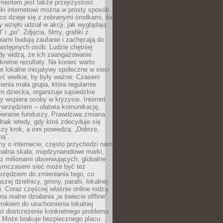
entem jest także przejrzystość
ęki internetowi można w prosty sposób
o dzieje się z zebranymi środkami, ilu
y wzięło udział w akcji, jak wyglądają
 i „po”. Zdjęcia, filmy, grafiki z
ami budują zaufanie i zachęcają do
astępnych osób. Ludzie chętniej
dy widzą, że ich zaangażowanie
kretne rezultaty. Na koniec warto
że lokalne inicjatywy społeczne w sieci
yć wielkie, by były ważne. Czasem
ienia mała grupa, która regularnie
 dziecka, organizuje sąsiedzkie
y wspiera osoby w kryzysie. Internet
o narzędziem – ułatwia komunikację,
bieranie funduszy. Prawdziwa zmiana
ednak wtedy, gdy ktoś zdecyduje się
szy krok, a inni powiedzą: „Dobrze,
bą”.
y o internecie, często przychodzi nam
balna skala: międzynarodowe marki,
 z milionami obserwujących, globalne
ymczasem sieć może być też
rzędziem do zmieniania tego, co
aszej dzielnicy, gminy, parafii, lokalnej
. Coraz częściej właśnie online rodzą
a realne działania „w świecie offline”.
rokiem do uruchomienia lokalnej
est dostrzeżenie konkretnego problemu
. Może brakuje bezpiecznego placu