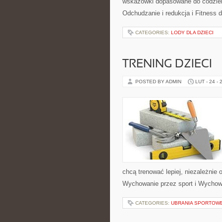
wskazówki dopasowane do codzienno
Odchudzanie i redukcja i Fitness 
CATEGORIES:
LODY DLA DZIECI
TRENING DZIECI
POSTED BY ADMIN
LUT - 24 - 
chcą trenować lepiej, niezależnie
Wychowanie przez sport i Wychow
CATEGORIES:
UBRANIA SPORTOWE