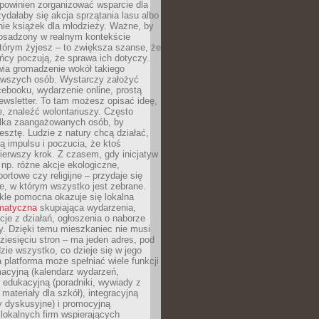
powinien zorganizować wsparcie dla
zydałaby się akcja sprzątania lasu albo
nie książek dla młodzieży. Ważne, by
 osadzony w realnym kontekście
tórym żyjesz – to zwiększa szanse, że
ńcy poczują, że sprawa ich dotyczy.
twia gromadzenie wokół takiego
rwszych osób. Wystarczy założyć
ebooku, wydarzenie online, prostą
ewsletter. To tam możesz opisać ideę,
e, znaleźć wolontariuszy. Często
ilka zaangażowanych osób, by
resztę. Ludzie z natury chcą działać,
ją impulsu i poczucia, że ktoś
pierwszy krok. Z czasem, gdy inicjatyw
– np. różne akcje ekologiczne,
portowe czy religijne – przydaje się
e, w którym wszystko jest zebrane.
kle pomocna okazuje się lokalna
ematyczna
skupiająca wydarzenia,
acje z działań, ogłoszenia o naborze
y. Dzięki temu mieszkaniec nie musi
ziesięciu stron – ma jeden adres, pod
zie wszystko, co dzieje się w jego
a platforma może spełniać wiele funkcji
macyjną (kalendarz wydarzeń,
, edukacyjną (poradniki, wywiady z
 materiały dla szkół), integracyjną
y dyskusyjne) i promocyjną
 lokalnych firm wspierających