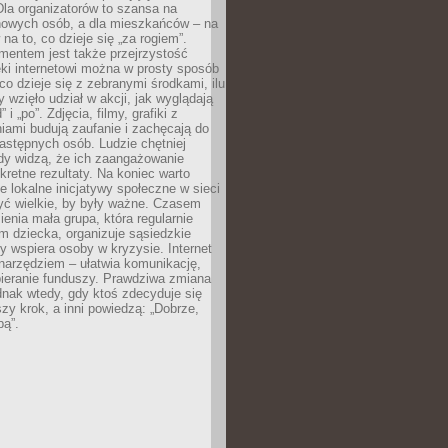
 Dla organizatorów to szansa na
 nowych osób, a dla mieszkańców – na
na to, co dzieje się „za rogiem”.
entem jest także przejrzystość
ęki internetowi można w prosty sposób
o dzieje się z zebranymi środkami, ilu
y wzięło udział w akcji, jak wyglądają
 i „po”. Zdjęcia, filmy, grafiki z
ami budują zaufanie i zachęcają do
astępnych osób. Ludzie chętniej
dy widzą, że ich zaangażowanie
kretne rezultaty. Na koniec warto
że lokalne inicjatywy społeczne w sieci
yć wielkie, by były ważne. Czasem
ienia mała grupa, która regularnie
 dziecka, organizuje sąsiedzkie
y wspiera osoby w kryzysie. Internet
o narzędziem – ułatwia komunikację,
bieranie funduszy. Prawdziwa zmiana
ednak wtedy, gdy ktoś zdecyduje się
szy krok, a inni powiedzą: „Dobrze,
bą”.