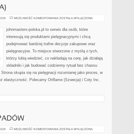
A)
CHANEL
2026
MOŻLIWOŚĆ KOMENTOWANIA
ZOSTAŁA WYŁĄCZONA
(FRANCJA)
johnmasters-polska.pl to serwis dla osób, które
interesują się produktami pielęgnacyjnymi i chcą
podejmować bardziej trafne decyzje zakupowe oraz
pielęgnacyjne. To miejsce stworzone z myślą o tych,
którzy lubią wiedzieć, co nakładają na cerę, jak działają
składniki i jak budować codzienny rytuał bez chaosu
trona skupia się na pielęgnacji rozumianej jako proces, w
też elastyczność. Polecamy Oriflame (Szwecja) i Coty Inc.
DPADÓW
SEGREGACJA
2026
MOŻLIWOŚĆ KOMENTOWANIA
ZOSTAŁA WYŁĄCZONA
ODPADÓW