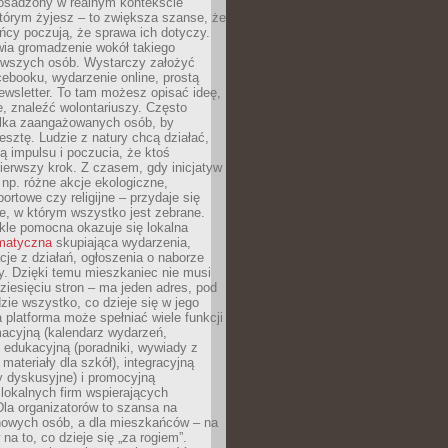
 osadzony w realnym kontekście
tórym żyjesz – to zwiększa szanse, że
ńcy poczują, że sprawa ich dotyczy.
twia gromadzenie wokół takiego
rwszych osób. Wystarczy założyć
ebooku, wydarzenie online, prostą
ewsletter. To tam możesz opisać ideę,
e, znaleźć wolontariuszy. Często
ilka zaangażowanych osób, by
resztę. Ludzie z natury chcą działać,
ją impulsu i poczucia, że ktoś
pierwszy krok. Z czasem, gdy inicjatyw
– np. różne akcje ekologiczne,
portowe czy religijne – przydaje się
e, w którym wszystko jest zebrane.
kle pomocna okazuje się lokalna
ematyczna
skupiająca wydarzenia,
acje z działań, ogłoszenia o naborze
y. Dzięki temu mieszkaniec nie musi
ziesięciu stron – ma jeden adres, pod
zie wszystko, co dzieje się w jego
a platforma może spełniać wiele funkcji
macyjną (kalendarz wydarzeń,
, edukacyjną (poradniki, wywiady z
 materiały dla szkół), integracyjną
y dyskusyjne) i promocyjną
 lokalnych firm wspierających
 Dla organizatorów to szansa na
 nowych osób, a dla mieszkańców – na
na to, co dzieje się „za rogiem”.