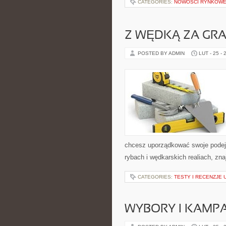
CATEGORIES:
NOWOŚCI RYNKOW
Z WĘDKĄ ZA GRA
POSTED BY ADMIN
LUT - 25 - 
chcesz uporządkować swoje podejśc
rybach i wędkarskich realiach, zn
CATEGORIES:
TESTY I RECENZJE
WYBORY I KAMPA