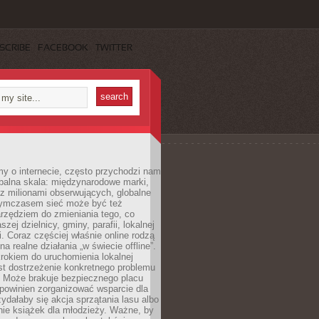
SCRIBE
FACEBOOK
TWITTER
y o internecie, często przychodzi nam
balna skala: międzynarodowe marki,
 z milionami obserwujących, globalne
ymczasem sieć może być też
rzędziem do zmieniania tego, co
aszej dzielnicy, gminy, parafii, lokalnej
. Coraz częściej właśnie online rodzą
a realne działania „w świecie offline”.
rokiem do uruchomienia lokalnej
est dostrzeżenie konkretnego problemu
. Może brakuje bezpiecznego placu
powinien zorganizować wsparcie dla
zydałaby się akcja sprzątania lasu albo
nie książek dla młodzieży. Ważne, by