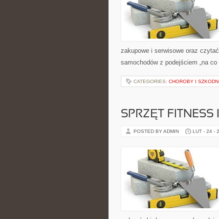
zakupowe i serwisowe oraz czytać 
samochodów z podejściem „na co dz
CATEGORIES:
CHOROBY I SZKODNI
SPRZĘT FITNESS 
POSTED BY ADMIN
LUT - 24 - 