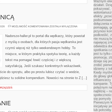
Ważnym elem
E
działań. Dzi
pokazywać, c
wolontariusz
efekty „przed”
NICĄ
podsumowani
dołączenia n
Z
2026
MOŻLIWOŚĆ KOMENTOWANIA
ZOSTAŁA WYŁĄCZONA
pomagają, g
WĘDKĄ
przynosi kon
ZA
GRANICĄ
podkreślić, 
Nadorsze-haller.pl to portal dla wędkarzy, który powstał
nie muszą b
z myślą o osobach, dla których pasja wędkarska jest
najwięcej zm
odwiedza dom
czymś więcej niż tylko weekendowym hobby. To
spotkania cz
jest tu tylk
miejsce, w którym praktyka spotyka teorię, a każdy
promocję, z
tekst ma pomagać łowić częściej i z większą
dzieje się j
zrobić pierw
satysfakcją. Jeśli szukasz konkretnych wskazówek,
idziemy z to
ie do sprzętu, albo po prostu lubisz czytać o wodzie,
Kiedy myślim
do głowy glo
ajdziesz tu solidne kompendium. Nowości na stronie to Z […]
influencerzy
kampanie. T
potężnym na
 URZĄDZEŃ
najbliżej – n
społeczności
się pomysły n
Pierwszym k
NIE
inicjatywy j
lub potrzeby