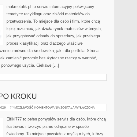
makmetalik.pl to serwis informacyjny poświęcony
tematyce recyklingu oraz zbiórki materiałów do
przetworzenia. To miejsce dla osób i firm, które chcą
lepiej rozumieć, jak działa rynek materiałów wtórnych,
jak przygotować odpady do sprzedaży, jak przebiega
proces klasyfikacji oraz dlaczego właściwe
nie zarówno dla środowiska, jak i dla portfela. Strona
 jak zamienić pozornie bezużyteczne rzeczy w wartość,
ę ponownego użycia. Ciekawe […]
 PO KROKU
PROJEKTY
2026
MOŻLIWOŚĆ KOMENTOWANIA
ZOSTAŁA WYŁĄCZONA
KROK
PO
KROKU
Elfiki777 to pełen pomysłów serwis dla osób, które chcą
ilustrować i tworzyć pismo odręczne w sposób
świadomy. To miejsce powstało z myślą o tych, którzy