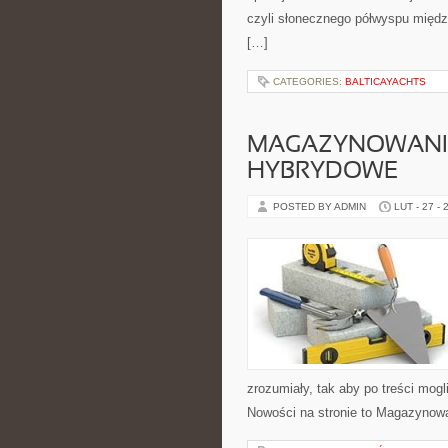
czyli słonecznego półwyspu międz
[…]
CATEGORIES:
BALTICAYACHTS
MAGAZYNOWANIE 
HYBRYDOWE
POSTED BY ADMIN
LUT - 27 - 
zrozumiały, tak aby po treści mogl
Nowości na stronie to Magazynowa