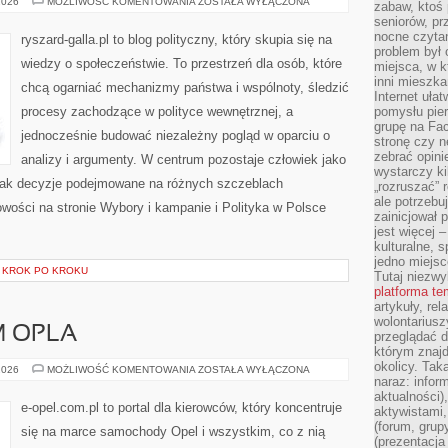
WYBORY
2026
MOŻLIWOŚĆ KOMENTOWANIA
ZOSTAŁA WYŁĄCZONA
zabaw, ktoś 
I
seniorów, pr
KAMPANIE
nocne czyta
ryszard-galla.pl to blog polityczny, który skupia się na
problem był
wiedzy o społeczeństwie. To przestrzeń dla osób, które
miejsca, w k
inni mieszka
chcą ogarniać mechanizmy państwa i wspólnoty, śledzić
Internet uła
procesy zachodzące w polityce wewnętrznej, a
pomysłu pie
grupę na Fac
jednocześnie budować niezależny pogląd w oparciu o
stronę czy n
zebrać opini
analizy i argumenty. W centrum pozostaje człowiek jako
wystarczy k
, jak decyzje podejmowane na różnych szczeblach
„rozruszać” 
ale potrzebu
Nowości na stronie Wybory i kampanie i Polityka w Polsce
zainicjował 
jest więcej 
kulturalne, s
jedno miejsc
I KROK PO KROKU
Tutaj niezwy
platforma t
artykuły, rel
wolontariusz
 OPLA
przeglądać d
którym znajd
okolicy. Tak
SAM
2026
MOŻLIWOŚĆ KOMENTOWANIA
ZOSTAŁA WYŁĄCZONA
NAPRAWIAM
naraz: infor
OPLA
aktualności)
e-opel.com.pl to portal dla kierowców, który koncentruje
aktywistami,
(forum, grup
się na marce samochody Opel i wszystkim, co z nią
(prezentacja