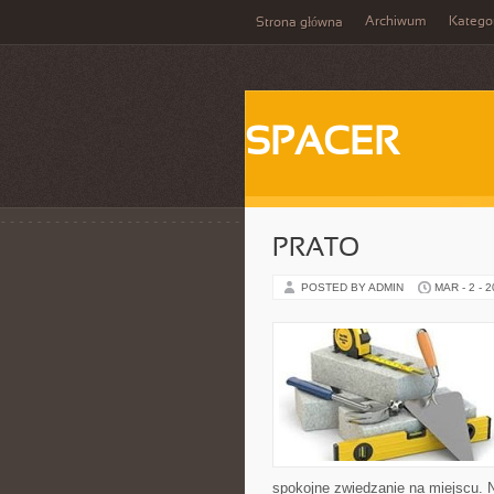
Archiwum
Katego
Strona główna
SPACER
PRATO
POSTED BY ADMIN
MAR - 2 - 
spokojne zwiedzanie na miejscu. 