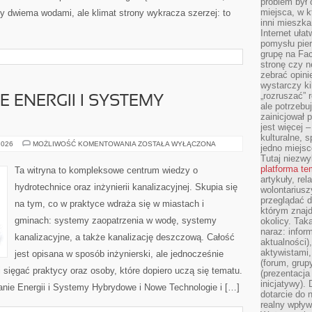
problem był
miejsca, w k
y dwiema wodami, ale klimat strony wykracza szerzej: to
inni mieszka
Internet uła
pomysłu pie
grupę na Fac
stronę czy n
zebrać opini
wystarczy k
„rozruszać” 
ENERGII I SYSTEMY
ale potrzebu
zainicjował 
jest więcej 
kulturalne, s
MAGAZYNOWANIE
2026
MOŻLIWOŚĆ KOMENTOWANIA
ZOSTAŁA WYŁĄCZONA
jedno miejsc
ENERGII
Tutaj niezwy
I
SYSTEMY
platforma t
Ta witryna to kompleksowe centrum wiedzy o
HYBRYDOWE
artykuły, rel
hydrotechnice oraz inżynierii kanalizacyjnej. Skupia się
wolontariusz
przeglądać d
na tym, co w praktyce wdraża się w miastach i
którym znajd
gminach: systemy zaopatrzenia w wodę, systemy
okolicy. Tak
naraz: infor
kanalizacyjne, a także kanalizację deszczową. Całość
aktualności)
aktywistami,
jest opisana w sposób inżynierski, ale jednocześnie
(forum, grup
i sięgać praktycy oraz osoby, które dopiero uczą się tematu.
(prezentacja
inicjatywy).
nie Energii i Systemy Hybrydowe i Nowe Technologie i […]
dotarcie do
realny wpływ 