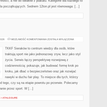
ści, a nie do ideałów z plakatu. Kategorie dla każdego to
dla początkujących. Sednem 12ton.pl jest równowaga: […]
TRENING
2026
MOŻLIWOŚĆ KOMENTOWANIA
ZOSTAŁA WYŁĄCZONA
DZIECI
TKKF Sieraków to centrum wiedzy dla osób, które
traktują sport nie jako jednorazowy zryw, lecz jako styl
życia. Serwis łączy perspektywę rozwojową z
codziennością: pokazuje, jak budować formę krok po
kroku, jak dbać o bezpieczeństwo oraz jak rozwijać
nawyki w duchu fair play. To miejsce dla tych, którzy
 od tego, czy są na etapie powrotu po przerwie. Polecamy
anie przez sport. W […]
 I ATHLEISURE