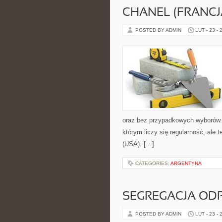
CHANEL (FRANCJ
POSTED BY ADMIN
LUT - 23 - 
oraz bez przypadkowych wyborów. S
którym liczy się regularność, ale 
(USA). […]
CATEGORIES:
ARGENTYNA
SEGREGACJA O
POSTED BY ADMIN
LUT - 23 - 