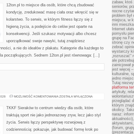
zabaw, ktoś 
SIŁOWNIA
12ton.pl to miejsce dla osób, które chcą zbudować
seniorów, pr
nocne czyta
kondycję, zredukować masę ciała oraz wkręcić się w
problem był
kolarstwo. To serwis, w którym fitness łączy się z
miejsca, w k
inni mieszka
higieną życia, a podejście do celów jest oparte na
Internet uła
pomysłu pie
konsekwencji. Jeśli szukasz motywacji albo chcesz
grupę na Fac
uporządkować swoje nawyki, tutaj znajdziesz
stronę czy n
zebrać opini
ści, a nie do ideałów z plakatu. Kategorie dla każdego to
wystarczy k
dla początkujących. Sednem 12ton.pl jest równowaga: […]
„rozruszać” 
ale potrzebu
zainicjował 
jest więcej 
kulturalne, s
jedno miejsc
Tutaj niezwy
platforma t
artykuły, rel
wolontariusz
TRENING
2026
MOŻLIWOŚĆ KOMENTOWANIA
ZOSTAŁA WYŁĄCZONA
DZIECI
przeglądać d
którym znajd
TKKF Sieraków to centrum wiedzy dla osób, które
okolicy. Tak
naraz: infor
traktują sport nie jako jednorazowy zryw, lecz jako styl
aktualności)
życia. Serwis łączy perspektywę rozwojową z
aktywistami,
(forum, grup
codziennością: pokazuje, jak budować formę krok po
(prezentacja