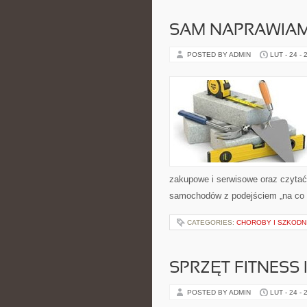
SAM NAPRAWIAM
POSTED BY ADMIN
LUT - 24 - 
zakupowe i serwisowe oraz czytać 
samochodów z podejściem „na co dz
CATEGORIES:
CHOROBY I SZKODNI
SPRZĘT FITNESS 
POSTED BY ADMIN
LUT - 24 - 