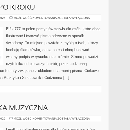
 PO KROKU
PROJEKTY
2026
MOŻLIWOŚĆ KOMENTOWANIA
ZOSTAŁA WYŁĄCZONA
KROK
PO
KROKU
Elfiki777 to pełen pomysłów serwis dla osób, które chcą
ilustrować i tworzyć pismo odręczne w sposób
świadomy. To miejsce powstało z myślą o tych, którzy
kochają ślad ołówka, cenią notes i chcą budować
własny podpis w rysunku oraz piśmie. Strona prowadzi
czytelnika od pierwszych prób, przez codzienną
ące tematy związane z układem i harmonią pisma. Ciekawe
na Praktyka i Szkicownik i Codzienna […]
IKA MUZYCZNA
SPRZĘT
2026
MOŻLIWOŚĆ KOMENTOWANIA
ZOSTAŁA WYŁĄCZONA
I
TECHNIKA
MUZYCZNA
Limith to kulturalny serwis dla fanów dźwięków, który