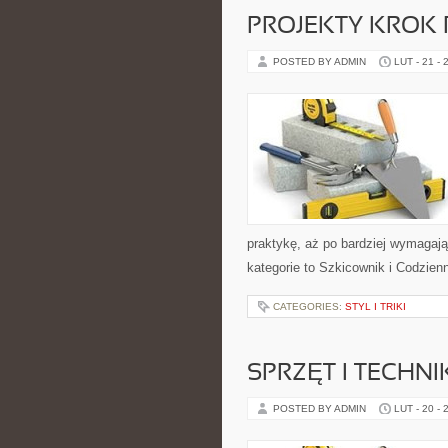
PROJEKTY KROK
POSTED BY ADMIN
LUT - 21 - 
praktykę, aż po bardziej wymagaj
kategorie to Szkicownik i Codzien
CATEGORIES:
STYL I TRIKI
SPRZĘT I TECHN
POSTED BY ADMIN
LUT - 20 - 