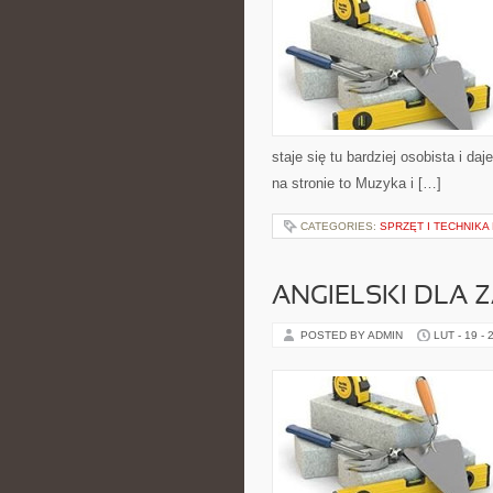
staje się tu bardziej osobista i da
na stronie to Muzyka i […]
CATEGORIES:
SPRZĘT I TECHNIKA
ANGIELSKI DLA
POSTED BY ADMIN
LUT - 19 - 