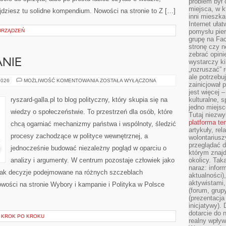
problem był
miejsca, w k
ajdziesz tu solidne kompendium. Nowości na stronie to Z […]
inni mieszka
Internet uła
 URZĄDZEŃ
pomysłu pie
grupę na Fac
stronę czy n
zebrać opini
NIE
wystarczy k
„rozruszać” 
ale potrzebu
WYBORY
2026
MOŻLIWOŚĆ KOMENTOWANIA
ZOSTAŁA WYŁĄCZONA
zainicjował 
I
KAMPANIE
jest więcej 
ryszard-galla.pl to blog polityczny, który skupia się na
kulturalne, s
jedno miejsc
wiedzy o społeczeństwie. To przestrzeń dla osób, które
Tutaj niezwy
platforma t
chcą ogarniać mechanizmy państwa i wspólnoty, śledzić
artykuły, rel
procesy zachodzące w polityce wewnętrznej, a
wolontariusz
przeglądać d
jednocześnie budować niezależny pogląd w oparciu o
którym znajd
analizy i argumenty. W centrum pozostaje człowiek jako
okolicy. Tak
naraz: infor
, jak decyzje podejmowane na różnych szczeblach
aktualności)
aktywistami,
Nowości na stronie Wybory i kampanie i Polityka w Polsce
(forum, grup
(prezentacja
inicjatywy).
dotarcie do
I KROK PO KROKU
realny wpływ 