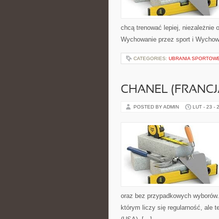
chcą trenować lepiej, niezależnie
Wychowanie przez sport i Wychow
CATEGORIES:
UBRANIA SPORTOWE
CHANEL (FRANCJ
POSTED BY ADMIN
LUT - 23 - 
oraz bez przypadkowych wyborów. S
którym liczy się regularność, ale 