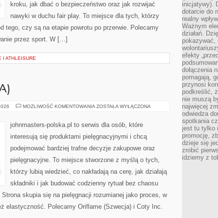
kroku, jak dbać o bezpieczeństwo oraz jak rozwijać
inicjatywy).
dotarcie do
nawyki w duchu fair play. To miejsce dla tych, którzy
realny wpływ 
Ważnym elem
 od tego, czy są na etapie powrotu po przerwie. Polecamy
działań. Dzi
anie przez sport. W […]
pokazywać, c
wolontariusz
efekty „przed”
 I ATHLEISURE
podsumowani
dołączenia n
pomagają, g
przynosi kon
A)
podkreślić, 
nie muszą b
najwięcej zm
CHANEL
2026
MOŻLIWOŚĆ KOMENTOWANIA
ZOSTAŁA WYŁĄCZONA
(FRANCJA)
odwiedza dom
spotkania cz
johnmasters-polska.pl to serwis dla osób, które
jest tu tylk
promocję, z
interesują się produktami pielęgnacyjnymi i chcą
dzieje się j
podejmować bardziej trafne decyzje zakupowe oraz
zrobić pierw
idziemy z to
pielęgnacyjne. To miejsce stworzone z myślą o tych,
którzy lubią wiedzieć, co nakładają na cerę, jak działają
składniki i jak budować codzienny rytuał bez chaosu
trona skupia się na pielęgnacji rozumianej jako proces, w
też elastyczność. Polecamy Oriflame (Szwecja) i Coty Inc.