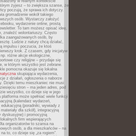
 osadzony w realnym kontekście
tórym żyjesz – to zwiększa szanse, że
ńcy poczują, że sprawa ich dotyczy.
twia gromadzenie wokół takiego
rwszych osób. Wystarczy założyć
ebooku, wydarzenie online, prostą
ewsletter. To tam możesz opisać ideę,
e, znaleźć wolontariuszy. Często
ilka zaangażowanych osób, by
resztę. Ludzie z natury chcą działać,
ją impulsu i poczucia, że ktoś
pierwszy krok. Z czasem, gdy inicjatyw
– np. różne akcje ekologiczne,
portowe czy religijne – przydaje się
e, w którym wszystko jest zebrane.
kle pomocna okazuje się lokalna
ematyczna
skupiająca wydarzenia,
acje z działań, ogłoszenia o naborze
y. Dzięki temu mieszkaniec nie musi
ziesięciu stron – ma jeden adres, pod
zie wszystko, co dzieje się w jego
a platforma może spełniać wiele funkcji
macyjną (kalendarz wydarzeń,
, edukacyjną (poradniki, wywiady z
 materiały dla szkół), integracyjną
y dyskusyjne) i promocyjną
 lokalnych firm wspierających
 Dla organizatorów to szansa na
 nowych osób, a dla mieszkańców – na
na to, co dzieje się „za rogiem”.