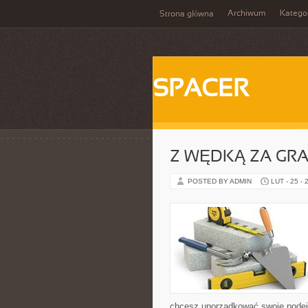
Archiwum
Katego
Strona główna
SPACER
Z WĘDKĄ ZA GRA
POSTED BY ADMIN
LUT - 25 - 
chcesz uporządkować swoje podejśc