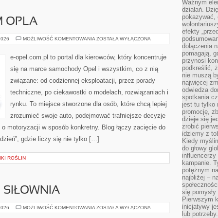
Ważnym elem
działań. Dzi
pokazywać, c
 OPLA
wolontariusz
efekty „przed”
podsumowani
SAM
2026
MOŻLIWOŚĆ KOMENTOWANIA
ZOSTAŁA WYŁĄCZONA
NAPRAWIAM
dołączenia n
OPLA
pomagają, g
e-opel.com.pl to portal dla kierowców, który koncentruje
przynosi kon
podkreślić, 
się na marce samochody Opel i wszystkim, co z nią
nie muszą b
związane: od codziennej eksploatacji, przez porady
najwięcej zm
odwiedza dom
techniczne, po ciekawostki o modelach, rozwiązaniach i
spotkania cz
rynku. To miejsce stworzone dla osób, które chcą lepiej
jest tu tylk
promocję, z
zrozumieć swoje auto, podejmować trafniejsze decyzje
dzieje się j
zrobić pierw
o motoryzacji w sposób konkretny. Blog łączy zacięcie do
idziemy z to
ień”, gdzie liczy się nie tylko […]
Kiedy myślim
do głowy glo
influencerzy
KI ROŚLIN
kampanie. T
potężnym na
najbliżej – n
społeczności
I SIŁOWNIA
się pomysły n
Pierwszym k
inicjatywy j
SPRZĘT
2026
MOŻLIWOŚĆ KOMENTOWANIA
ZOSTAŁA WYŁĄCZONA
FITNESS
lub potrzeby
I