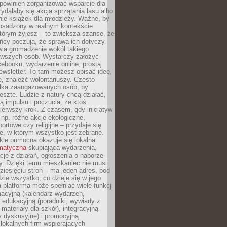
powinien zorganizować wsparcie dla
zydałaby się akcja sprzątania lasu albo
nie książek dla młodzieży. Ważne, by
 osadzony w realnym kontekście
tórym żyjesz – to zwiększa szanse, że
ńcy poczują, że sprawa ich dotyczy.
twia gromadzenie wokół takiego
rwszych osób. Wystarczy założyć
ebooku, wydarzenie online, prostą
ewsletter. To tam możesz opisać ideę,
e, znaleźć wolontariuszy. Często
ilka zaangażowanych osób, by
resztę. Ludzie z natury chcą działać,
ją impulsu i poczucia, że ktoś
pierwszy krok. Z czasem, gdy inicjatyw
– np. różne akcje ekologiczne,
portowe czy religijne – przydaje się
e, w którym wszystko jest zebrane.
kle pomocna okazuje się lokalna
ematyczna
skupiająca wydarzenia,
acje z działań, ogłoszenia o naborze
y. Dzięki temu mieszkaniec nie musi
ziesięciu stron – ma jeden adres, pod
zie wszystko, co dzieje się w jego
a platforma może spełniać wiele funkcji
macyjną (kalendarz wydarzeń,
, edukacyjną (poradniki, wywiady z
 materiały dla szkół), integracyjną
y dyskusyjne) i promocyjną
 lokalnych firm wspierających