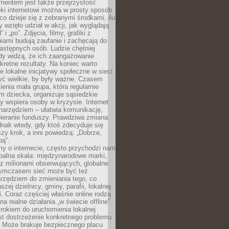
entem jest także przejrzystość
ęki internetowi można w prosty sposób
o dzieje się z zebranymi środkami, ilu
y wzięło udział w akcji, jak wyglądają
 i „po”. Zdjęcia, filmy, grafiki z
ami budują zaufanie i zachęcają do
astępnych osób. Ludzie chętniej
dy widzą, że ich zaangażowanie
kretne rezultaty. Na koniec warto
że lokalne inicjatywy społeczne w sieci
yć wielkie, by były ważne. Czasem
ienia mała grupa, która regularnie
 dziecka, organizuje sąsiedzkie
y wspiera osoby w kryzysie. Internet
o narzędziem – ułatwia komunikację,
bieranie funduszy. Prawdziwa zmiana
ednak wtedy, gdy ktoś zdecyduje się
szy krok, a inni powiedzą: „Dobrze,
bą”.
y o internecie, często przychodzi nam
balna skala: międzynarodowe marki,
 z milionami obserwujących, globalne
ymczasem sieć może być też
rzędziem do zmieniania tego, co
aszej dzielnicy, gminy, parafii, lokalnej
. Coraz częściej właśnie online rodzą
a realne działania „w świecie offline”.
rokiem do uruchomienia lokalnej
est dostrzeżenie konkretnego problemu
. Może brakuje bezpiecznego placu