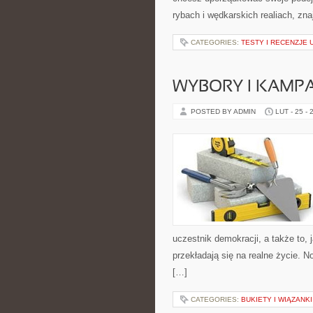
rybach i wędkarskich realiach, zn
CATEGORIES:
TESTY I RECENZJE
WYBORY I KAMPA
POSTED BY ADMIN
LUT - 25 - 
uczestnik demokracji, a także to
przekładają się na realne życie. 
[…]
CATEGORIES:
BUKIETY I WIĄZANK