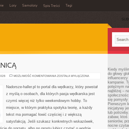
rie
Loty
Samoloty
Tagi
Spis Treści
SUB
NICĄ
Kiedy myślim
do głowy glo
Z
2026
MOŻLIWOŚĆ KOMENTOWANIA
ZOSTAŁA WYŁĄCZONA
influencerzy
WĘDKĄ
kampanie. T
ZA
GRANICĄ
potężnym na
Nadorsze-haller.pl to portal dla wędkarzy, który powstał
najbliżej – n
z myślą o osobach, dla których pasja wędkarska jest
społeczności
się pomysły n
czymś więcej niż tylko weekendowym hobby. To
Pierwszym k
miejsce, w którym praktyka spotyka teorię, a każdy
inicjatywy j
lub potrzeby
tekst ma pomagać łowić częściej i z większą
zabaw, ktoś 
seniorów, pr
satysfakcją. Jeśli szukasz konkretnych wskazówek,
nocne czyta
ie do sprzętu, albo po prostu lubisz czytać o wodzie,