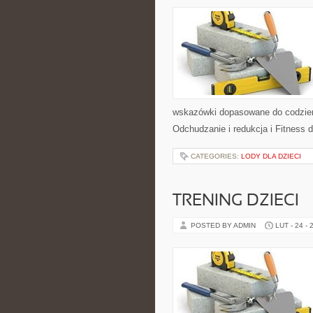
wskazówki dopasowane do codzienno
Odchudzanie i redukcja i Fitness 
CATEGORIES:
LODY DLA DZIECI
TRENING DZIECI
POSTED BY ADMIN
LUT - 24 - 