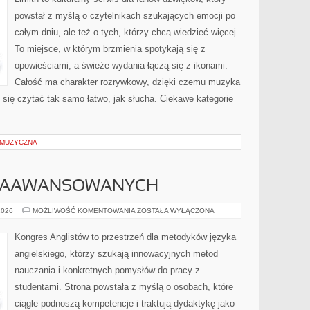
powstał z myślą o czytelnikach szukających emocji po
całym dniu, ale też o tych, którzy chcą wiedzieć więcej.
To miejsce, w którym brzmienia spotykają się z
opowieściami, a świeże wydania łączą się z ikonami.
Całość ma charakter rozrywkowy, dzięki czemu muzyka
je się czytać tak samo łatwo, jak słucha. Ciekawe kategorie
 MUZYCZNA
 ZAAWANSOWANYCH
ANGIELSKI
2026
MOŻLIWOŚĆ KOMENTOWANIA
ZOSTAŁA WYŁĄCZONA
DLA
ZAAWANSOWANYCH
Kongres Anglistów to przestrzeń dla metodyków języka
angielskiego, którzy szukają innowacyjnych metod
nauczania i konkretnych pomysłów do pracy z
studentami. Strona powstała z myślą o osobach, które
ciągle podnoszą kompetencje i traktują dydaktykę jako