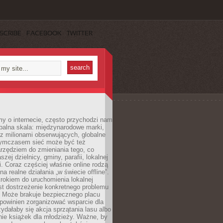
SCRIBE
FACEBOOK
TWITTER
y o internecie, często przychodzi nam
balna skala: międzynarodowe marki,
 z milionami obserwujących, globalne
ymczasem sieć może być też
rzędziem do zmieniania tego, co
aszej dzielnicy, gminy, parafii, lokalnej
. Coraz częściej właśnie online rodzą
a realne działania „w świecie offline”.
rokiem do uruchomienia lokalnej
est dostrzeżenie konkretnego problemu
. Może brakuje bezpiecznego placu
powinien zorganizować wsparcie dla
zydałaby się akcja sprzątania lasu albo
nie książek dla młodzieży. Ważne, by