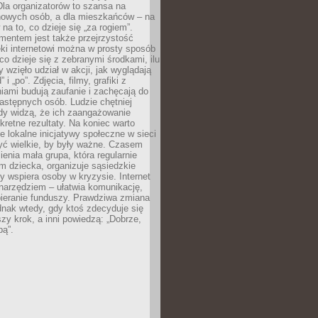
 Dla organizatorów to szansa na
 nowych osób, a dla mieszkańców – na
na to, co dzieje się „za rogiem”.
entem jest także przejrzystość
ęki internetowi można w prosty sposób
o dzieje się z zebranymi środkami, ilu
y wzięło udział w akcji, jak wyglądają
 i „po”. Zdjęcia, filmy, grafiki z
ami budują zaufanie i zachęcają do
astępnych osób. Ludzie chętniej
dy widzą, że ich zaangażowanie
kretne rezultaty. Na koniec warto
że lokalne inicjatywy społeczne w sieci
yć wielkie, by były ważne. Czasem
ienia mała grupa, która regularnie
 dziecka, organizuje sąsiedzkie
y wspiera osoby w kryzysie. Internet
o narzędziem – ułatwia komunikację,
bieranie funduszy. Prawdziwa zmiana
ednak wtedy, gdy ktoś zdecyduje się
szy krok, a inni powiedzą: „Dobrze,
bą”.