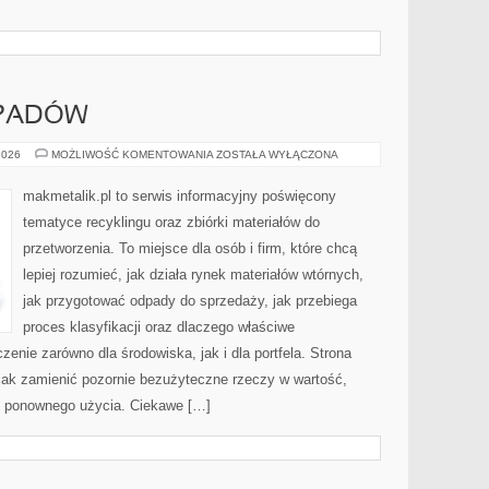
DPADÓW
SEGREGACJA
2026
MOŻLIWOŚĆ KOMENTOWANIA
ZOSTAŁA WYŁĄCZONA
ODPADÓW
makmetalik.pl to serwis informacyjny poświęcony
tematyce recyklingu oraz zbiórki materiałów do
przetworzenia. To miejsce dla osób i firm, które chcą
lepiej rozumieć, jak działa rynek materiałów wtórnych,
jak przygotować odpady do sprzedaży, jak przebiega
proces klasyfikacji oraz dlaczego właściwe
nie zarówno dla środowiska, jak i dla portfela. Strona
 jak zamienić pozornie bezużyteczne rzeczy w wartość,
ę ponownego użycia. Ciekawe […]