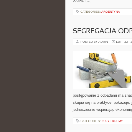
(USA). […]
CATEGORIES:
ARGENTYNA
SEGREGACJA O
POSTED BY ADMIN
LUT - 23 - 
postępowanie z odpadami ma znacze
skupia się na praktyce: pokazuje,
jednocześnie wspierając ekonomi
CATEGORIES:
ZUPY I KREMY