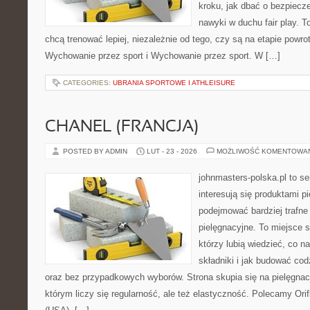
kroku, jak dbać o bezpiecze
nawyki w duchu fair play. T
chcą trenować lepiej, niezależnie od tego, czy są na etapie powr
Wychowanie przez sport i Wychowanie przez sport. W […]
CATEGORIES:
UBRANIA SPORTOWE I ATHLEISURE
CHANEL (FRANCJA)
POSTED BY ADMIN
LUT - 23 - 2026
MOŻLIWOŚĆ KOMENTOWA
johnmasters-polska.pl to se
interesują się produktami p
podejmować bardziej trafn
pielęgnacyjne. To miejsce 
którzy lubią wiedzieć, co na
składniki i jak budować cod
oraz bez przypadkowych wyborów. Strona skupia się na pielęgnacj
którym liczy się regularność, ale też elastyczność. Polecamy Orif