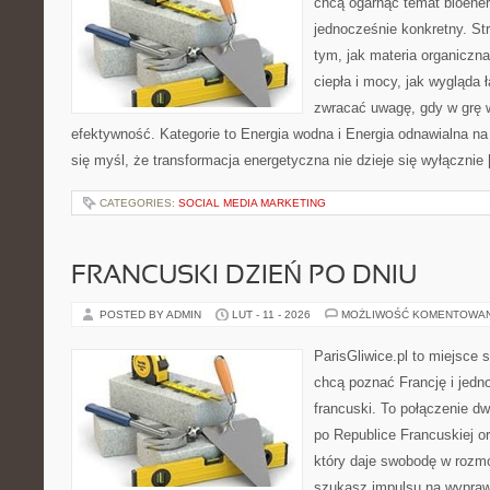
chcą ogarnąć temat bioener
jednocześnie konkretny. St
tym, jak materia organiczn
ciepła i mocy, jak wygląda 
zwracać uwagę, gdy w grę 
efektywność. Kategorie to Energia wodna i Energia odnawialna na 
się myśl, że transformacja energetyczna nie dzieje się wyłącznie
CATEGORIES:
SOCIAL MEDIA MARKETING
FRANCUSKI DZIEŃ PO DNIU
POSTED BY ADMIN
LUT - 11 - 2026
MOŻLIWOŚĆ KOMENTOWA
ParisGliwice.pl to miejsce 
chcą poznać Francję i jedno
francuski. To połączenie d
po Republice Francuskiej o
który daje swobodę w rozm
szukasz impulsu na wypraw