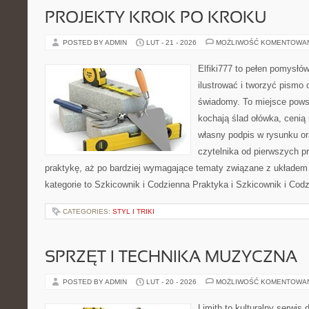
PROJEKTY KROK PO KROKU
POSTED BY ADMIN
LUT - 21 - 2026
MOŻLIWOŚĆ KOMENTOWA
Elfiki777 to pełen pomysłów
ilustrować i tworzyć pismo
świadomy. To miejsce powst
kochają ślad ołówka, cenią
własny podpis w rysunku or
czytelnika od pierwszych p
praktykę, aż po bardziej wymagające tematy związane z układem
kategorie to Szkicownik i Codzienna Praktyka i Szkicownik i Cod
CATEGORIES:
STYL I TRIKI
SPRZĘT I TECHNIKA MUZYCZNA
POSTED BY ADMIN
LUT - 20 - 2026
MOŻLIWOŚĆ KOMENTOWA
Limith to kulturalny serwis