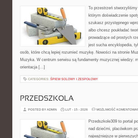
To przestrzeń stworzyliśmy
którym doświadczenie spoty
szukasz przystępnego wpr
albo chcesz poukładać teori
prowadzące od prostych rze
jest sucha encyklopedia, ty
osób, które chcą lepiej rozumieć muzykę. Nowości na stronie Muz
Muzyka. W centrum serwisu są fundamenty muzycznej wiedzy: m
orientacja […]
CATEGORIES:
ŚPIEW SOLOWY I ZESPOŁOWY
PRZEDSZKOLA
POSTED BY ADMIN
LUT - 15 - 2026
MOŻLIWOŚĆ KOMENTOWA
Przedszkole309 to portal 
nad dziećmi, placówkom pr
najważniejsze w pierwszych