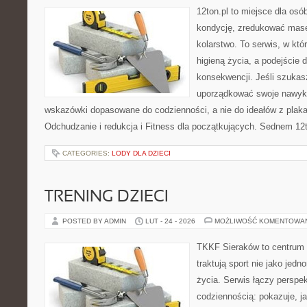
12ton.pl to miejsce dla os
kondycję, zredukować masę 
kolarstwo. To serwis, w któ
higieną życia, a podejście 
konsekwencji. Jeśli szukas
uporządkować swoje nawyki,
wskazówki dopasowane do codzienności, a nie do ideałów z plakat
Odchudzanie i redukcja i Fitness dla początkujących. Sednem 12t
CATEGORIES:
LODY DLA DZIECI
TRENING DZIECI
POSTED BY ADMIN
LUT - 24 - 2026
MOŻLIWOŚĆ KOMENTOWA
TKKF Sieraków to centrum w
traktują sport nie jako jedn
życia. Serwis łączy perspe
codziennością: pokazuje, j