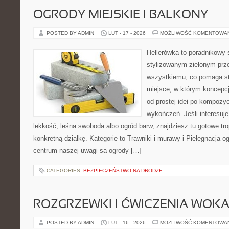
OGRODY MIEJSKIE I BALKONY
POSTED BY ADMIN
LUT - 17 - 2026
MOŻLIWOŚĆ KOMENTOWA
Hellerówka to poradnikowy
stylizowanym zielonym prz
wszystkiemu, co pomaga st
miejsce, w którym koncepcj
od prostej idei po kompozyc
wykończeń. Jeśli interesuj
lekkość, leśna swoboda albo ogród barw, znajdziesz tu gotowe trop
konkretną działkę. Kategorie to Trawniki i murawy i Pielęgnacja o
centrum naszej uwagi są ogrody […]
CATEGORIES:
BEZPIECZEŃSTWO NA DRODZE
ROZGRZEWKI I ĆWICZENIA WOK
POSTED BY ADMIN
LUT - 16 - 2026
MOŻLIWOŚĆ KOMENTOWA