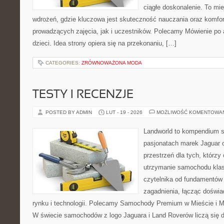
ciągłe doskonalenie. To miej
wdrożeń, gdzie kluczowa jest skuteczność nauczania oraz komfo
prowadzących zajęcia, jak i uczestników. Polecamy Mówienie po an
dzieci. Idea strony opiera się na przekonaniu, […]
CATEGORIES:
ZRÓWNOWAŻONA MODA
TESTY I RECENZJE
POSTED BY ADMIN
LUT - 19 - 2026
MOŻLIWOŚĆ KOMENTOWA
Landworld to kompendium s
pasjonatach marek Jaguar 
przestrzeń dla tych, którz
utrzymanie samochodu klas
czytelnika od fundamentów
zagadnienia, łącząc doświ
rynku i technologii. Polecamy Samochody Premium w Mieście i 
W świecie samochodów z logo Jaguara i Land Roverów liczą się d