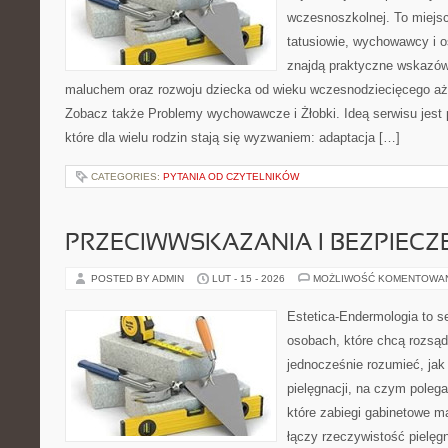
wczesnoszkolnej. To miejs
tatusiowie, wychowawcy i o
znajdą praktyczne wskazów
maluchem oraz rozwoju dziecka od wieku wczesnodziecięcego aż 
Zobacz także Problemy wychowawcze i Żłobki. Ideą serwisu jest
które dla wielu rodzin stają się wyzwaniem: adaptacja […]
CATEGORIES:
PYTANIA OD CZYTELNIKÓW
PRZECIWWSKAZANIA I BEZPIEC
POSTED BY ADMIN
LUT - 15 - 2026
MOŻLIWOŚĆ KOMENTOWA
Estetica-Endermologia to s
osobach, które chcą rozsąd
jednocześnie rozumieć, jak 
pielęgnacji, na czym poleg
które zabiegi gabinetowe m
łączy rzeczywistość pielęg