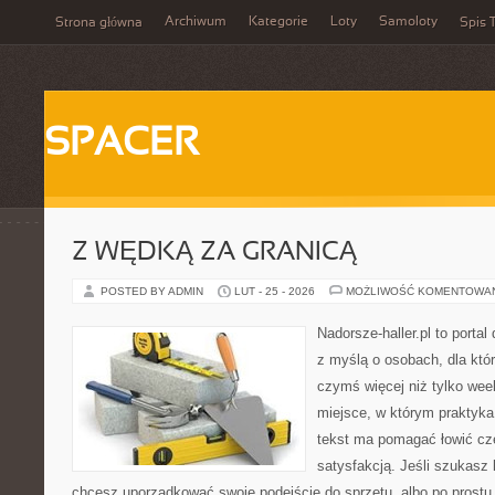
Archiwum
Kategorie
Loty
Samoloty
Strona główna
Spis T
SPACER
Z WĘDKĄ ZA GRANICĄ
POSTED BY ADMIN
LUT - 25 - 2026
MOŻLIWOŚĆ KOMENTOWA
Nadorsze-haller.pl to portal
z myślą o osobach, dla któ
czymś więcej niż tylko we
miejsce, w którym praktyka
tekst ma pomagać łowić czę
satysfakcją. Jeśli szukas
chcesz uporządkować swoje podejście do sprzętu, albo po prostu 