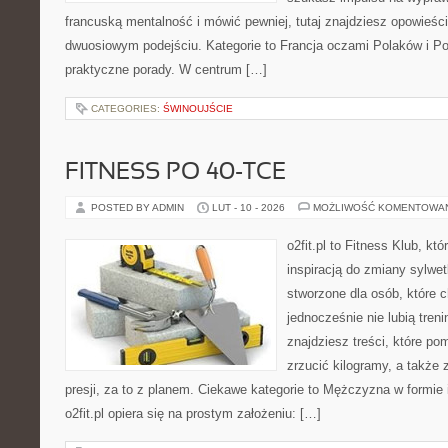
francuską mentalność i mówić pewniej, tutaj znajdziesz opowieś
dwuosiowym podejściu. Kategorie to Francja oczami Polaków i Po
praktyczne porady. W centrum […]
CATEGORIES:
ŚWINOUJŚCIE
FITNESS PO 40-TCE
POSTED BY ADMIN
LUT - 10 - 2026
MOŻLIWOŚĆ KOMENTOWA
o2fit.pl to Fitness Klub, kt
inspiracją do zmiany sylwetk
stworzone dla osób, które 
jednocześnie nie lubią treni
znajdziesz treści, które po
zrzucić kilogramy, a także
presji, za to z planem. Ciekawe kategorie to Mężczyzna w formie i
o2fit.pl opiera się na prostym założeniu: […]