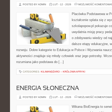
POSTED BY ADMIN
LUT - 12 - 2026
MOŻLIWOŚĆ KOMENTOWA
Placówka Podstawowa w Po
kształcenie splata się z w
szkolapopow.pl pokazuje c
uwydatnia misję pracy peda
o zdobywaniu wiedzy od naj
dalsze etapy edukacyjne, w
rozwoju. Dobre kategorie to Edukacja w Polsce i Wyzwania naucz
aktywności znajduje się młody człowiek oraz jego potrzeby. Wcze
rozumiana jako podstawa do […]
CATEGORIES:
KILIMANDŻARO – KRÓLOWA AFRYKI
ENERGIA SŁONECZNA
POSTED BY ADMIN
LUT - 12 - 2026
MOŻLIWOŚĆ KOMENTOWA
Wikana BioEnergia to serwi