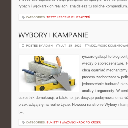
rybach i wędkarskich realiach, znajdziesz tu solidne kompendium.
CATEGORIES:
TESTY I RECENZJE URZĄDZEŃ
WYBORY I KAMPANIE
POSTED BY ADMIN
LUT - 25 - 2026
MOŻLIWOŚĆ KOMENTOWA
ryszard-galla.pl to blog pol
wiedzy o społeczeństwie. To
chcą ogarniać mechanizmy p
procesy zachodzące w polit
jednocześnie budować nieza
analizy i argumenty. W cen
uczestnik demokracji, a także to, jak decyzje podejmowane na r
przekładają się na realne życie. Nowości na stronie Wybory i kam
[…]
CATEGORIES:
BUKIETY I WIĄZANKI KROK PO KROKU