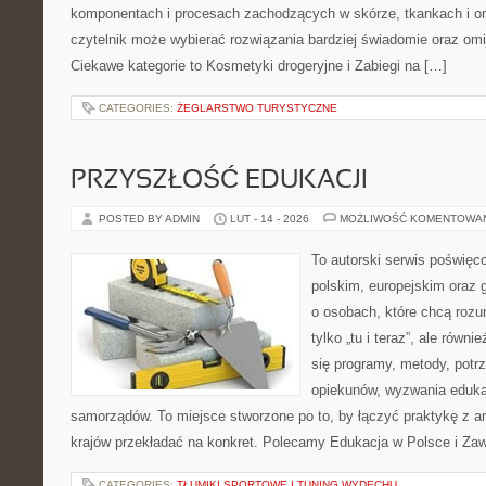
komponentach i procesach zachodzących w skórze, tkankach i or
czytelnik może wybierać rozwiązania bardziej świadomie oraz omi
Ciekawe kategorie to Kosmetyki drogeryjne i Zabiegi na […]
CATEGORIES:
ŻEGLARSTWO TURYSTYCZNE
PRZYSZŁOŚĆ EDUKACJI
POSTED BY ADMIN
LUT - 14 - 2026
MOŻLIWOŚĆ KOMENTOWA
To autorski serwis poświęco
polskim, europejskim oraz 
o osobach, które chcą rozum
tylko „tu i teraz”, ale równ
się programy, metody, potr
opiekunów, wyzwania edukat
samorządów. To miejsce stworzone po to, by łączyć praktykę z ana
krajów przekładać na konkret. Polecamy Edukacja w Polsce i Za
CATEGORIES:
TŁUMIKI SPORTOWE I TUNING WYDECHU