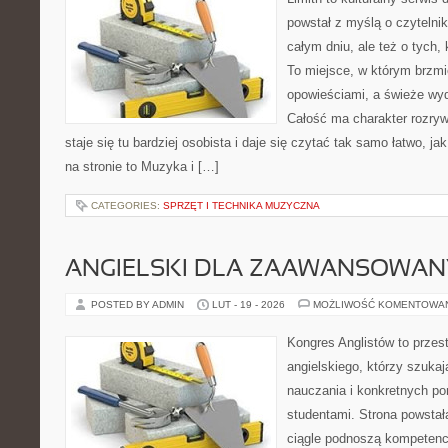
powstał z myślą o czytelni
całym dniu, ale też o tych,
To miejsce, w którym brzmi
opowieściami, a świeże wyd
Całość ma charakter rozry
staje się tu bardziej osobista i daje się czytać tak samo łatwo, j
na stronie to Muzyka i […]
CATEGORIES:
SPRZĘT I TECHNIKA MUZYCZNA
ANGIELSKI DLA ZAAWANSOWA
POSTED BY ADMIN
LUT - 19 - 2026
MOŻLIWOŚĆ KOMENTOWA
Kongres Anglistów to przes
angielskiego, którzy szuka
nauczania i konkretnych p
studentami. Strona powstał
ciągle podnoszą kompetencj