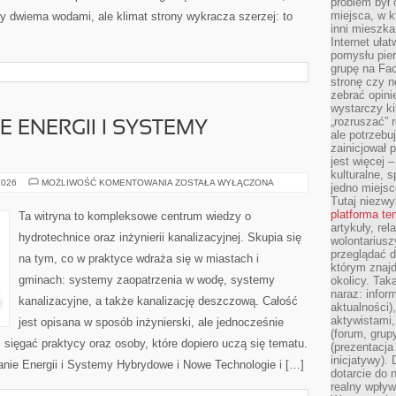
problem był
miejsca, w k
y dwiema wodami, ale klimat strony wykracza szerzej: to
inni mieszka
Internet uła
pomysłu pie
grupę na Fac
stronę czy n
zebrać opini
wystarczy k
„rozruszać” 
ENERGII I SYSTEMY
ale potrzebu
zainicjował 
jest więcej 
kulturalne, s
MAGAZYNOWANIE
2026
MOŻLIWOŚĆ KOMENTOWANIA
ZOSTAŁA WYŁĄCZONA
jedno miejsc
ENERGII
Tutaj niezwy
I
SYSTEMY
platforma t
Ta witryna to kompleksowe centrum wiedzy o
HYBRYDOWE
artykuły, rel
hydrotechnice oraz inżynierii kanalizacyjnej. Skupia się
wolontariusz
przeglądać d
na tym, co w praktyce wdraża się w miastach i
którym znajd
gminach: systemy zaopatrzenia w wodę, systemy
okolicy. Tak
naraz: infor
kanalizacyjne, a także kanalizację deszczową. Całość
aktualności)
aktywistami,
jest opisana w sposób inżynierski, ale jednocześnie
(forum, grup
i sięgać praktycy oraz osoby, które dopiero uczą się tematu.
(prezentacja
inicjatywy).
nie Energii i Systemy Hybrydowe i Nowe Technologie i […]
dotarcie do
realny wpływ 