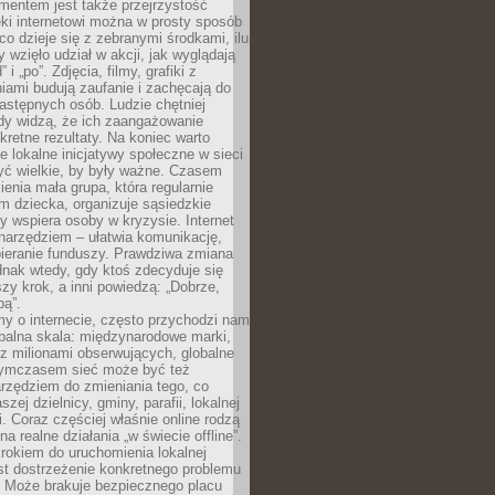
entem jest także przejrzystość
ęki internetowi można w prosty sposób
o dzieje się z zebranymi środkami, ilu
y wzięło udział w akcji, jak wyglądają
 i „po”. Zdjęcia, filmy, grafiki z
ami budują zaufanie i zachęcają do
astępnych osób. Ludzie chętniej
dy widzą, że ich zaangażowanie
kretne rezultaty. Na koniec warto
że lokalne inicjatywy społeczne w sieci
yć wielkie, by były ważne. Czasem
ienia mała grupa, która regularnie
 dziecka, organizuje sąsiedzkie
y wspiera osoby w kryzysie. Internet
o narzędziem – ułatwia komunikację,
bieranie funduszy. Prawdziwa zmiana
ednak wtedy, gdy ktoś zdecyduje się
szy krok, a inni powiedzą: „Dobrze,
bą”.
y o internecie, często przychodzi nam
balna skala: międzynarodowe marki,
 z milionami obserwujących, globalne
ymczasem sieć może być też
rzędziem do zmieniania tego, co
aszej dzielnicy, gminy, parafii, lokalnej
. Coraz częściej właśnie online rodzą
a realne działania „w świecie offline”.
rokiem do uruchomienia lokalnej
est dostrzeżenie konkretnego problemu
. Może brakuje bezpiecznego placu