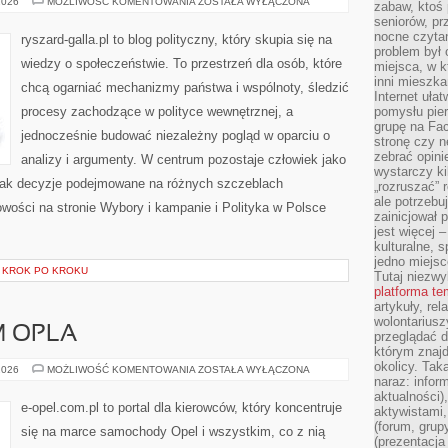
WYBORY
2026
MOŻLIWOŚĆ KOMENTOWANIA
ZOSTAŁA WYŁĄCZONA
zabaw, ktoś 
I
seniorów, pr
KAMPANIE
nocne czyta
ryszard-galla.pl to blog polityczny, który skupia się na
problem był
wiedzy o społeczeństwie. To przestrzeń dla osób, które
miejsca, w k
inni mieszka
chcą ogarniać mechanizmy państwa i wspólnoty, śledzić
Internet uła
procesy zachodzące w polityce wewnętrznej, a
pomysłu pie
grupę na Fac
jednocześnie budować niezależny pogląd w oparciu o
stronę czy n
zebrać opini
analizy i argumenty. W centrum pozostaje człowiek jako
wystarczy k
, jak decyzje podejmowane na różnych szczeblach
„rozruszać” 
ale potrzebu
Nowości na stronie Wybory i kampanie i Polityka w Polsce
zainicjował 
jest więcej 
kulturalne, s
jedno miejsc
I KROK PO KROKU
Tutaj niezwy
platforma t
artykuły, rel
wolontariusz
 OPLA
przeglądać d
którym znajd
okolicy. Tak
SAM
2026
MOŻLIWOŚĆ KOMENTOWANIA
ZOSTAŁA WYŁĄCZONA
NAPRAWIAM
naraz: infor
OPLA
aktualności)
e-opel.com.pl to portal dla kierowców, który koncentruje
aktywistami,
(forum, grup
się na marce samochody Opel i wszystkim, co z nią
(prezentacja