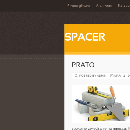
Archiwum
Katego
Strona główna
SPACER
PRATO
POSTED BY ADMIN
MAR - 2 - 
spokojne zwiedzanie na miejscu. 