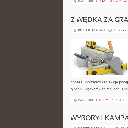
CATEGORIES:
NOWOŚCI RYNKOW
Z WĘDKĄ ZA GRA
POSTED BY ADMIN
LUT - 25 - 
chcesz uporządkować swoje podejśc
rybach i wędkarskich realiach, zn
CATEGORIES:
TESTY I RECENZJE
WYBORY I KAMPA