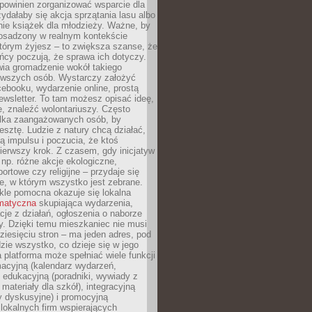
powinien zorganizować wsparcie dla
zydałaby się akcja sprzątania lasu albo
nie książek dla młodzieży. Ważne, by
 osadzony w realnym kontekście
tórym żyjesz – to zwiększa szanse, że
ńcy poczują, że sprawa ich dotyczy.
twia gromadzenie wokół takiego
rwszych osób. Wystarczy założyć
ebooku, wydarzenie online, prostą
ewsletter. To tam możesz opisać ideę,
e, znaleźć wolontariuszy. Często
ilka zaangażowanych osób, by
resztę. Ludzie z natury chcą działać,
ją impulsu i poczucia, że ktoś
pierwszy krok. Z czasem, gdy inicjatyw
– np. różne akcje ekologiczne,
portowe czy religijne – przydaje się
e, w którym wszystko jest zebrane.
kle pomocna okazuje się lokalna
ematyczna
skupiająca wydarzenia,
acje z działań, ogłoszenia o naborze
y. Dzięki temu mieszkaniec nie musi
ziesięciu stron – ma jeden adres, pod
zie wszystko, co dzieje się w jego
a platforma może spełniać wiele funkcji
macyjną (kalendarz wydarzeń,
, edukacyjną (poradniki, wywiady z
 materiały dla szkół), integracyjną
y dyskusyjne) i promocyjną
 lokalnych firm wspierających