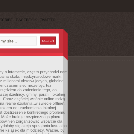
SCRIBE
FACEBOOK
TWITTER
y o internecie, często przychodzi nam
balna skala: międzynarodowe marki,
 z milionami obserwujących, globalne
ymczasem sieć może być też
rzędziem do zmieniania tego, co
aszej dzielnicy, gminy, parafii, lokalnej
. Coraz częściej właśnie online rodzą
a realne działania „w świecie offline”.
rokiem do uruchomienia lokalnej
est dostrzeżenie konkretnego problemu
. Może brakuje bezpiecznego placu
powinien zorganizować wsparcie dla
zydałaby się akcja sprzątania lasu albo
nie książek dla młodzieży. Ważne, by