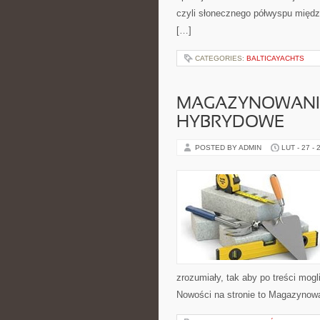
czyli słonecznego półwyspu międz
[…]
CATEGORIES:
BALTICAYACHTS
MAGAZYNOWANIE 
HYBRYDOWE
POSTED BY ADMIN
LUT - 27 - 
zrozumiały, tak aby po treści mogl
Nowości na stronie to Magazynowa