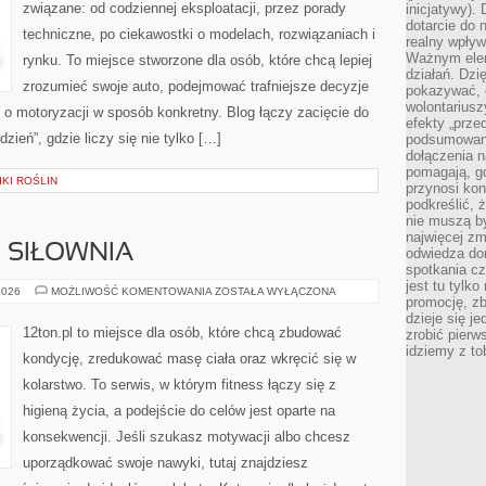
związane: od codziennej eksploatacji, przez porady
inicjatywy).
dotarcie do
techniczne, po ciekawostki o modelach, rozwiązaniach i
realny wpływ 
Ważnym elem
rynku. To miejsce stworzone dla osób, które chcą lepiej
działań. Dzi
zrozumieć swoje auto, podejmować trafniejsze decyzje
pokazywać, c
wolontariusz
o motoryzacji w sposób konkretny. Blog łączy zacięcie do
efekty „przed”
ień”, gdzie liczy się nie tylko […]
podsumowani
dołączenia n
pomagają, g
KI ROŚLIN
przynosi kon
podkreślić, 
nie muszą b
najwięcej zm
I SIŁOWNIA
odwiedza dom
spotkania cz
jest tu tylk
SPRZĘT
2026
MOŻLIWOŚĆ KOMENTOWANIA
ZOSTAŁA WYŁĄCZONA
promocję, z
FITNESS
I
dzieje się j
SIŁOWNIA
12ton.pl to miejsce dla osób, które chcą zbudować
zrobić pierw
idziemy z to
kondycję, zredukować masę ciała oraz wkręcić się w
kolarstwo. To serwis, w którym fitness łączy się z
higieną życia, a podejście do celów jest oparte na
konsekwencji. Jeśli szukasz motywacji albo chcesz
uporządkować swoje nawyki, tutaj znajdziesz