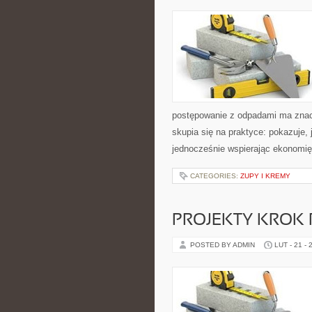
postępowanie z odpadami ma znacze
skupia się na praktyce: pokazuje,
jednocześnie wspierając ekonomi
CATEGORIES:
ZUPY I KREMY
PROJEKTY KROK
POSTED BY ADMIN
LUT - 21 - 