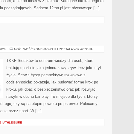
ści, a nie do ideałów z plakatu. Kategorie dla każdego to
dla początkujących. Sednem 12ton.pl jest równowaga: […]
TRENING
2026
MOŻLIWOŚĆ KOMENTOWANIA
ZOSTAŁA WYŁĄCZONA
DZIECI
TKKF Sieraków to centrum wiedzy dla osób, które
traktują sport nie jako jednorazowy zryw, lecz jako styl
życia. Serwis łączy perspektywę rozwojową z
codziennością: pokazuje, jak budować formę krok po
kroku, jak dbać o bezpieczeństwo oraz jak rozwijać
nawyki w duchu fair play. To miejsce dla tych, którzy
 od tego, czy są na etapie powrotu po przerwie. Polecamy
anie przez sport. W […]
 I ATHLEISURE