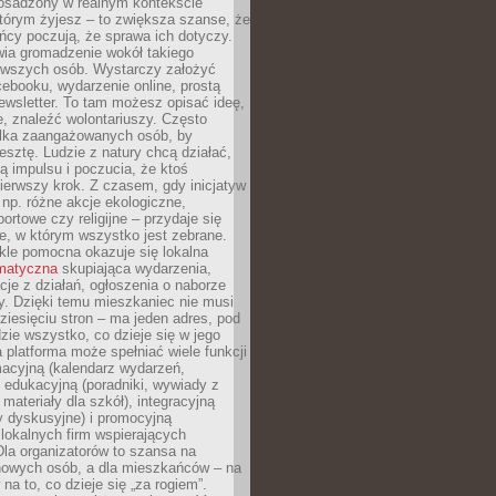
 osadzony w realnym kontekście
tórym żyjesz – to zwiększa szanse, że
ńcy poczują, że sprawa ich dotyczy.
twia gromadzenie wokół takiego
rwszych osób. Wystarczy założyć
ebooku, wydarzenie online, prostą
ewsletter. To tam możesz opisać ideę,
e, znaleźć wolontariuszy. Często
ilka zaangażowanych osób, by
resztę. Ludzie z natury chcą działać,
ją impulsu i poczucia, że ktoś
pierwszy krok. Z czasem, gdy inicjatyw
– np. różne akcje ekologiczne,
portowe czy religijne – przydaje się
e, w którym wszystko jest zebrane.
kle pomocna okazuje się lokalna
ematyczna
skupiająca wydarzenia,
acje z działań, ogłoszenia o naborze
y. Dzięki temu mieszkaniec nie musi
ziesięciu stron – ma jeden adres, pod
zie wszystko, co dzieje się w jego
a platforma może spełniać wiele funkcji
macyjną (kalendarz wydarzeń,
, edukacyjną (poradniki, wywiady z
 materiały dla szkół), integracyjną
y dyskusyjne) i promocyjną
 lokalnych firm wspierających
 Dla organizatorów to szansa na
 nowych osób, a dla mieszkańców – na
na to, co dzieje się „za rogiem”.