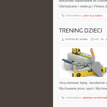
wskazówki dopasowane do codzienno
Odchudzanie i redukcja i Fitness 
CATEGORIES:
LODY DLA DZIECI
TRENING DZIECI
POSTED BY ADMIN
LUT - 24 - 
chcą trenować lepiej, niezależnie
Wychowanie przez sport i Wychow
CATEGORIES:
UBRANIA SPORTOWE