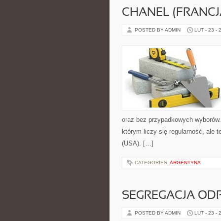
CHANEL (FRANCJ
POSTED BY ADMIN
LUT - 23 - 
oraz bez przypadkowych wyborów. S
którym liczy się regularność, ale 
(USA). […]
CATEGORIES:
ARGENTYNA
SEGREGACJA O
POSTED BY ADMIN
LUT - 23 - 