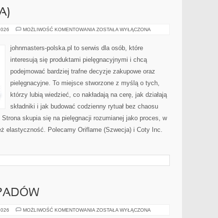
A)
CHANEL
2026
MOŻLIWOŚĆ KOMENTOWANIA
ZOSTAŁA WYŁĄCZONA
(FRANCJA)
johnmasters-polska.pl to serwis dla osób, które
interesują się produktami pielęgnacyjnymi i chcą
podejmować bardziej trafne decyzje zakupowe oraz
pielęgnacyjne. To miejsce stworzone z myślą o tych,
którzy lubią wiedzieć, co nakładają na cerę, jak działają
składniki i jak budować codzienny rytuał bez chaosu
trona skupia się na pielęgnacji rozumianej jako proces, w
też elastyczność. Polecamy Oriflame (Szwecja) i Coty Inc.
DPADÓW
SEGREGACJA
2026
MOŻLIWOŚĆ KOMENTOWANIA
ZOSTAŁA WYŁĄCZONA
ODPADÓW