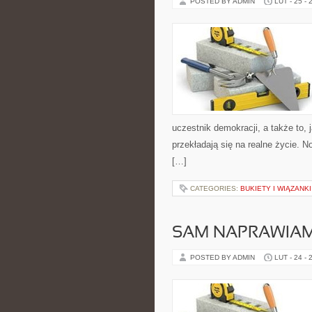
POSTED BY ADMIN
LUT - 25 - 
uczestnik demokracji, a także to
przekładają się na realne życie. 
[…]
CATEGORIES:
BUKIETY I WIĄZANK
SAM NAPRAWIAM
POSTED BY ADMIN
LUT - 24 - 