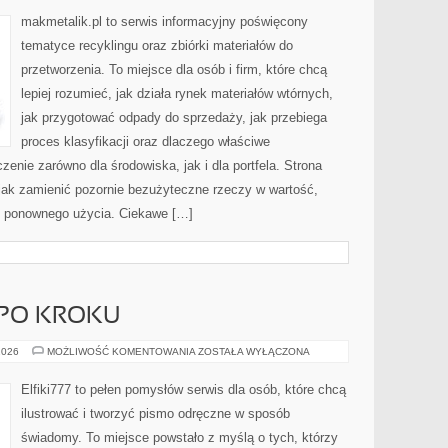
makmetalik.pl to serwis informacyjny poświęcony
tematyce recyklingu oraz zbiórki materiałów do
przetworzenia. To miejsce dla osób i firm, które chcą
lepiej rozumieć, jak działa rynek materiałów wtórnych,
jak przygotować odpady do sprzedaży, jak przebiega
proces klasyfikacji oraz dlaczego właściwe
nie zarówno dla środowiska, jak i dla portfela. Strona
 jak zamienić pozornie bezużyteczne rzeczy w wartość,
ę ponownego użycia. Ciekawe […]
 PO KROKU
PROJEKTY
2026
MOŻLIWOŚĆ KOMENTOWANIA
ZOSTAŁA WYŁĄCZONA
KROK
PO
KROKU
Elfiki777 to pełen pomysłów serwis dla osób, które chcą
ilustrować i tworzyć pismo odręczne w sposób
świadomy. To miejsce powstało z myślą o tych, którzy