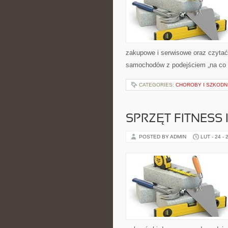
zakupowe i serwisowe oraz czytać 
samochodów z podejściem „na co dz
CATEGORIES:
CHOROBY I SZKODNI
SPRZĘT FITNESS 
POSTED BY ADMIN
LUT - 24 - 