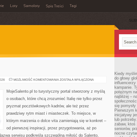
rie
Loty
Samoloty
Tagi
Spis Treści
SUB
Kiedy myślim
do głowy glo
PRATO
2026
MOŻLIWOŚĆ KOMENTOWANIA
ZOSTAŁA WYŁĄCZONA
influencerzy
kampanie. T
MojeSalento.pl to turystyczny portal stworzony z myślą
potężnym na
najbliżej – n
o osobach, które chcą zrozumieć Italię nie tylko przez
społeczności
się pomysły n
pryzmat pocztówkowych kadrów, ale też przez
Pierwszym k
prawdziwy rytm miast i miasteczek. To miejsce, w
inicjatywy j
lub potrzeby
którym marzenia o dolce vita zamieniają się w konkret –
zabaw, ktoś 
od pierwszej inspiracji, przez przygotowania, aż po
seniorów, pr
nocne czyta
Nazwa serwisu podkreśla szczególną miłość do Salento,