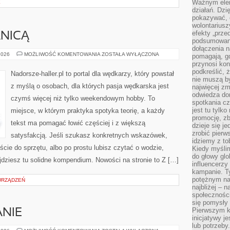
Ważnym elem
E
działań. Dzi
pokazywać, c
wolontariusz
efekty „przed”
NICĄ
podsumowani
dołączenia n
Z
2026
MOŻLIWOŚĆ KOMENTOWANIA
ZOSTAŁA WYŁĄCZONA
pomagają, g
WĘDKĄ
przynosi kon
ZA
GRANICĄ
podkreślić, 
Nadorsze-haller.pl to portal dla wędkarzy, który powstał
nie muszą b
z myślą o osobach, dla których pasja wędkarska jest
najwięcej zm
odwiedza dom
czymś więcej niż tylko weekendowym hobby. To
spotkania cz
jest tu tylk
miejsce, w którym praktyka spotyka teorię, a każdy
promocję, z
tekst ma pomagać łowić częściej i z większą
dzieje się j
zrobić pierw
satysfakcją. Jeśli szukasz konkretnych wskazówek,
idziemy z to
ie do sprzętu, albo po prostu lubisz czytać o wodzie,
Kiedy myślim
do głowy glo
ajdziesz tu solidne kompendium. Nowości na stronie to Z […]
influencerzy
kampanie. T
potężnym na
 URZĄDZEŃ
najbliżej – n
społeczności
się pomysły n
Pierwszym k
NIE
inicjatywy j
lub potrzeby