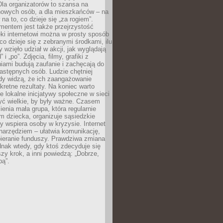
 Dla organizatorów to szansa na
 nowych osób, a dla mieszkańców – na
na to, co dzieje się „za rogiem”.
entem jest także przejrzystość
ęki internetowi można w prosty sposób
o dzieje się z zebranymi środkami, ilu
y wzięło udział w akcji, jak wyglądają
 i „po”. Zdjęcia, filmy, grafiki z
ami budują zaufanie i zachęcają do
astępnych osób. Ludzie chętniej
dy widzą, że ich zaangażowanie
kretne rezultaty. Na koniec warto
że lokalne inicjatywy społeczne w sieci
yć wielkie, by były ważne. Czasem
ienia mała grupa, która regularnie
 dziecka, organizuje sąsiedzkie
y wspiera osoby w kryzysie. Internet
o narzędziem – ułatwia komunikację,
bieranie funduszy. Prawdziwa zmiana
ednak wtedy, gdy ktoś zdecyduje się
szy krok, a inni powiedzą: „Dobrze,
bą”.