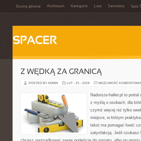
Archiwum
Kategorie
Loty
Samoloty
Strona główna
Spis T
SPACER
Z WĘDKĄ ZA GRANICĄ
POSTED BY ADMIN
LUT - 25 - 2026
MOŻLIWOŚĆ KOMENTOWA
Nadorsze-haller.pl to portal
z myślą o osobach, dla któ
czymś więcej niż tylko we
miejsce, w którym praktyka
tekst ma pomagać łowić czę
satysfakcją. Jeśli szukas
chcesz uporządkować swoje podejście do sprzętu, albo po prostu 