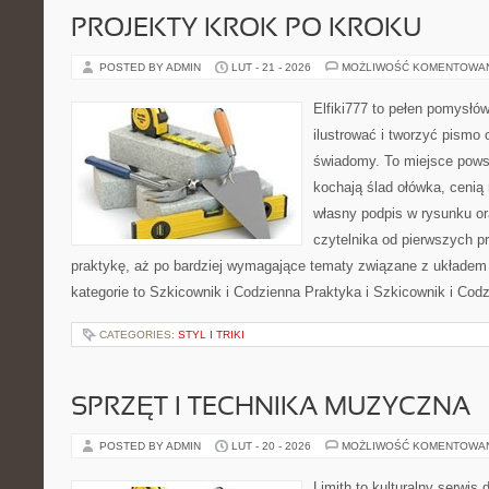
PROJEKTY KROK PO KROKU
POSTED BY ADMIN
LUT - 21 - 2026
MOŻLIWOŚĆ KOMENTOWA
Elfiki777 to pełen pomysłów
ilustrować i tworzyć pismo
świadomy. To miejsce powst
kochają ślad ołówka, cenią
własny podpis w rysunku or
czytelnika od pierwszych p
praktykę, aż po bardziej wymagające tematy związane z układem
kategorie to Szkicownik i Codzienna Praktyka i Szkicownik i Cod
CATEGORIES:
STYL I TRIKI
SPRZĘT I TECHNIKA MUZYCZNA
POSTED BY ADMIN
LUT - 20 - 2026
MOŻLIWOŚĆ KOMENTOWA
Limith to kulturalny serwis