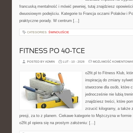
francuską mentalność i mówić pewniej, tutaj znajdziesz opowieś
dwuosiowym podejściu. Kategorie to Francja oczami Polaków i Po
praktyczne porady. W centrum […]
CATEGORIES:
ŚWINOUJŚCIE
FITNESS PO 40-TCE
POSTED BY ADMIN
LUT - 10 - 2026
MOŻLIWOŚĆ KOMENTOWA
o2fit.pl to Fitness Klub, kt
inspiracją do zmiany sylwetk
stworzone dla osób, które 
jednocześnie nie lubią treni
znajdziesz treści, które po
zrzucić kilogramy, a także
presji, za to z planem. Ciekawe kategorie to Mężczyzna w formie i
o2fit.pl opiera się na prostym założeniu: […]