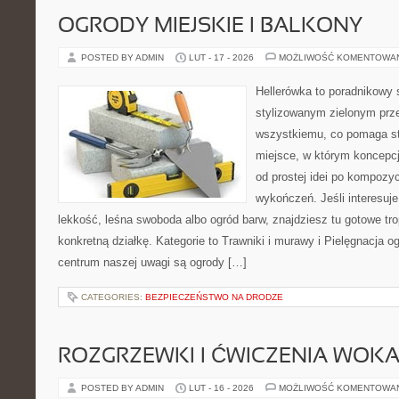
OGRODY MIEJSKIE I BALKONY
POSTED BY ADMIN
LUT - 17 - 2026
MOŻLIWOŚĆ KOMENTOWA
Hellerówka to poradnikowy
stylizowanym zielonym prz
wszystkiemu, co pomaga st
miejsce, w którym koncepcj
od prostej idei po kompozyc
wykończeń. Jeśli interesuj
lekkość, leśna swoboda albo ogród barw, znajdziesz tu gotowe trop
konkretną działkę. Kategorie to Trawniki i murawy i Pielęgnacja o
centrum naszej uwagi są ogrody […]
CATEGORIES:
BEZPIECZEŃSTWO NA DRODZE
ROZGRZEWKI I ĆWICZENIA WOK
POSTED BY ADMIN
LUT - 16 - 2026
MOŻLIWOŚĆ KOMENTOWA