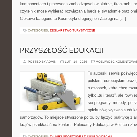
komponentach i procesach zachodzących w skórze, tkankach i or
czytelnik może wybierać rozwiązania bardziej świadomie oraz omi
Ciekawe kategorie to Kosmetyki drogeryjne i Zabiegi na […]
CATEGORIES:
ŻEGLARSTWO TURYSTYCZNE
PRZYSZŁOŚĆ EDUKACJI
POSTED BY ADMIN
LUT - 14 - 2026
MOŻLIWOŚĆ KOMENTOWA
To autorski serwis poświęco
polskim, europejskim oraz 
o osobach, które chcą rozum
tylko „tu i teraz”, ale równ
się programy, metody, potr
opiekunów, wyzwania edukat
samorządów. To miejsce stworzone po to, by łączyć praktykę z ana
krajów przekładać na konkret. Polecamy Edukacja w Polsce i Za
CATEGORIES:
TŁUMIKI SPORTOWE I TUNING WYDECHU