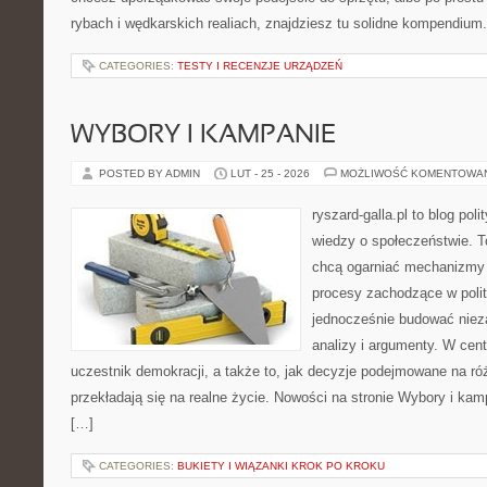
rybach i wędkarskich realiach, znajdziesz tu solidne kompendium.
CATEGORIES:
TESTY I RECENZJE URZĄDZEŃ
WYBORY I KAMPANIE
POSTED BY ADMIN
LUT - 25 - 2026
MOŻLIWOŚĆ KOMENTOWA
ryszard-galla.pl to blog pol
wiedzy o społeczeństwie. To
chcą ogarniać mechanizmy p
procesy zachodzące w polit
jednocześnie budować nieza
analizy i argumenty. W cen
uczestnik demokracji, a także to, jak decyzje podejmowane na r
przekładają się na realne życie. Nowości na stronie Wybory i kam
[…]
CATEGORIES:
BUKIETY I WIĄZANKI KROK PO KROKU