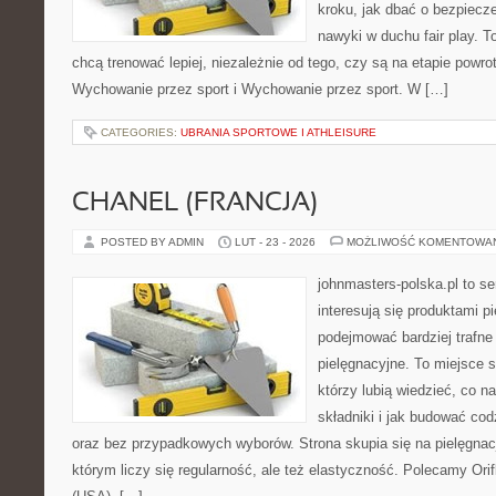
kroku, jak dbać o bezpiecze
nawyki w duchu fair play. T
chcą trenować lepiej, niezależnie od tego, czy są na etapie powr
Wychowanie przez sport i Wychowanie przez sport. W […]
CATEGORIES:
UBRANIA SPORTOWE I ATHLEISURE
CHANEL (FRANCJA)
POSTED BY ADMIN
LUT - 23 - 2026
MOŻLIWOŚĆ KOMENTOWA
johnmasters-polska.pl to se
interesują się produktami p
podejmować bardziej trafn
pielęgnacyjne. To miejsce 
którzy lubią wiedzieć, co na
składniki i jak budować cod
oraz bez przypadkowych wyborów. Strona skupia się na pielęgnacj
którym liczy się regularność, ale też elastyczność. Polecamy Orif