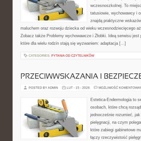
wczesnoszkolnej. To miejs
tatusiowie, wychowawcy i o
znajdą praktyczne wskazów
maluchem oraz rozwoju dziecka od wieku wczesnodziecięcego aż 
Zobacz także Problemy wychowawcze i Żłobki. Ideą serwisu jest
które dla wielu rodzin stają się wyzwaniem: adaptacja […]
CATEGORIES:
PYTANIA OD CZYTELNIKÓW
PRZECIWWSKAZANIA I BEZPIEC
POSTED BY ADMIN
LUT - 15 - 2026
MOŻLIWOŚĆ KOMENTOWA
Estetica-Endermologia to s
osobach, które chcą rozsąd
jednocześnie rozumieć, jak 
pielęgnacji, na czym poleg
które zabiegi gabinetowe m
łączy rzeczywistość pielęg