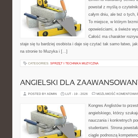
powstał z myślą o czytelni
całym dniu, ale też o tych,
To miejsce, w którym brzmi
opowieściami, a świeże wyd
Całość ma charakter rozry
staje się tu bardziej osobista i daje się czytać tak samo łatwo, j
na stronie to Muzyka i […]
CATEGORIES:
SPRZĘT I TECHNIKA MUZYCZNA
ANGIELSKI DLA ZAAWANSOWA
POSTED BY ADMIN
LUT - 19 - 2026
MOŻLIWOŚĆ KOMENTOWA
Kongres Anglistów to przes
angielskiego, którzy szuka
nauczania i konkretnych p
studentami. Strona powstał
ciągle podnoszą kompetencj