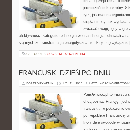
chcą ogarnąć temat bioener
jednocześnie konkretny. St
tym, jak materia organiczn
ciepła i mocy, jak wygląda 
zwracać uwagę, gdy w grę 
efektywność. Kategorie to Energia wodna i Energia odnawialna na 
się myśl, że transformacja energetyczna nie dzieje się wyłącznie
CATEGORIES:
SOCIAL MEDIA MARKETING
FRANCUSKI DZIEŃ PO DNIU
POSTED BY ADMIN
LUT - 11 - 2026
MOŻLIWOŚĆ KOMENTOWA
ParisGliwice.pl to miejsce 
chcą poznać Francję i jedno
francuski. To połączenie d
po Republice Francuskiej o
który daje swobodę w rozm
szukasz impulsu na wypraw