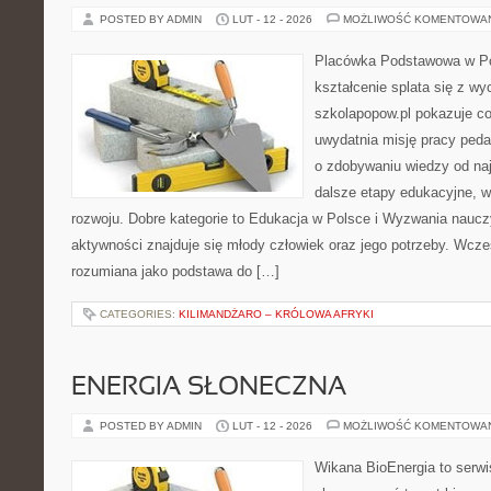
POSTED BY ADMIN
LUT - 12 - 2026
MOŻLIWOŚĆ KOMENTOWA
Placówka Podstawowa w Po
kształcenie splata się z w
szkolapopow.pl pokazuje c
uwydatnia misję pracy peda
o zdobywaniu wiedzy od naj
dalsze etapy edukacyjne, w
rozwoju. Dobre kategorie to Edukacja w Polsce i Wyzwania naucz
aktywności znajduje się młody człowiek oraz jego potrzeby. Wcze
rozumiana jako podstawa do […]
CATEGORIES:
KILIMANDŻARO – KRÓLOWA AFRYKI
ENERGIA SŁONECZNA
POSTED BY ADMIN
LUT - 12 - 2026
MOŻLIWOŚĆ KOMENTOWA
Wikana BioEnergia to serwi