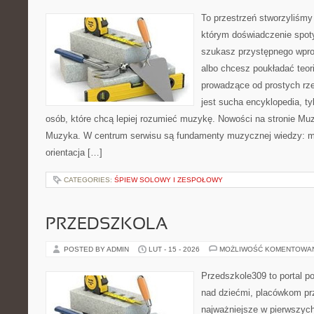
To przestrzeń stworzyliśmy
którym doświadczenie spoty
szukasz przystępnego wpr
albo chcesz poukładać teori
prowadzące od prostych rze
jest sucha encyklopedia, ty
osób, które chcą lepiej rozumieć muzykę. Nowości na stronie Muz
Muzyka. W centrum serwisu są fundamenty muzycznej wiedzy: m
orientacja […]
CATEGORIES:
ŚPIEW SOLOWY I ZESPOŁOWY
PRZEDSZKOLA
POSTED BY ADMIN
LUT - 15 - 2026
MOŻLIWOŚĆ KOMENTOWA
Przedszkole309 to portal 
nad dziećmi, placówkom pr
najważniejsze w pierwszych