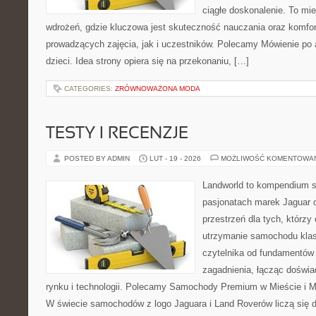
ciągłe doskonalenie. To miej
wdrożeń, gdzie kluczowa jest skuteczność nauczania oraz komfo
prowadzących zajęcia, jak i uczestników. Polecamy Mówienie po an
dzieci. Idea strony opiera się na przekonaniu, […]
CATEGORIES:
ZRÓWNOWAŻONA MODA
TESTY I RECENZJE
POSTED BY ADMIN
LUT - 19 - 2026
MOŻLIWOŚĆ KOMENTOWA
Landworld to kompendium s
pasjonatach marek Jaguar 
przestrzeń dla tych, którz
utrzymanie samochodu klas
czytelnika od fundamentów
zagadnienia, łącząc doświ
rynku i technologii. Polecamy Samochody Premium w Mieście i 
W świecie samochodów z logo Jaguara i Land Roverów liczą się d