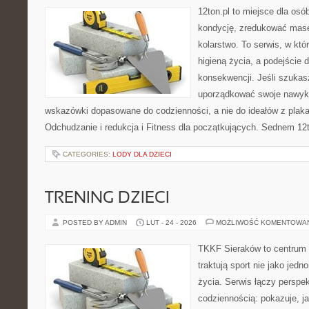
12ton.pl to miejsce dla os
kondycję, zredukować masę 
kolarstwo. To serwis, w któ
higieną życia, a podejście 
konsekwencji. Jeśli szukas
uporządkować swoje nawyki,
wskazówki dopasowane do codzienności, a nie do ideałów z plakat
Odchudzanie i redukcja i Fitness dla początkujących. Sednem 12t
CATEGORIES:
LODY DLA DZIECI
TRENING DZIECI
POSTED BY ADMIN
LUT - 24 - 2026
MOŻLIWOŚĆ KOMENTOWA
TKKF Sieraków to centrum w
traktują sport nie jako jedn
życia. Serwis łączy perspe
codziennością: pokazuje, j