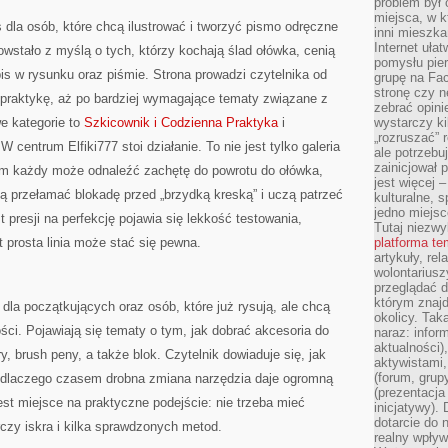
problem był
miejsca, w k
s dla osób, które chcą ilustrować i tworzyć pismo odręczne
inni mieszka
Internet uła
stało z myślą o tych, którzy kochają ślad ołówka, cenią
pomysłu pie
s w rysunku oraz piśmie. Strona prowadzi czytelnika od
grupę na Fac
stronę czy n
 praktykę, aż po bardziej wymagające tematy związane z
zebrać opini
e kategorie to
Szkicownik i Codzienna Praktyka
i
wystarczy k
„rozruszać” 
 centrum Elfiki777 stoi działanie. To nie jest tylko galeria
ale potrzebu
zainicjował 
órym każdy może odnaleźć zachętę do powrotu do ołówka,
jest więcej 
ą przełamać blokadę przed „brzydką kreską” i uczą patrzeć
kulturalne, s
jedno miejsc
 presji na perfekcję pojawia się lekkość testowania,
Tutaj niezwy
 prosta linia może stać się pewna.
platforma t
artykuły, rel
wolontariusz
przeglądać d
którym znajd
dla początkujących oraz osób, które już rysują, ale chcą
okolicy. Tak
ci. Pojawiają się tematy o tym, jak dobrać akcesoria do
naraz: infor
aktualności)
y, brush peny, a także blok. Czytelnik dowiaduje się, jak
aktywistami,
(forum, grup
i dlaczego czasem drobna zmiana narzędzia daje ogromną
(prezentacja
est miejsce na praktyczne podejście: nie trzeba mieć
inicjatywy).
dotarcie do
czy iskra i kilka sprawdzonych metod.
realny wpływ 