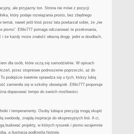
jny, ale przyjazny ton. Strona nie mówi z pozycji
dnika, który podaje rozwiązania prosto, bez zbędnego
 temat, nawet jeśli ktoś przez lata powtarzał sobie, że „nie
ie pismo”. Elfiki777 pomaga odczarować te przekonania,
ść i że każdy może znaleźć własną drogę: jedni w doodlach,
iem dla osób, które uczą się samodzielnie. W opisach
ćwiczeń, przez stopniowe podnoszenie poprzeczki, aż do
o podejście świetnie sprawdza się u tych, którzy lubią
zość zamieniła się w szkolny obowiązek. Elfiki777 proponuje
ożna dopasować tempo do swoich możliwości.
chniki i temperamenty. Osoby lubiące precyzję mogą skupić
olą swobodę, znajdą inspiracje do ekspresyjnych linii. A ci,
ogą budować projekty, w których rysunek i pismo wzajemnie
bą, a ilustracja podkreśla historię.