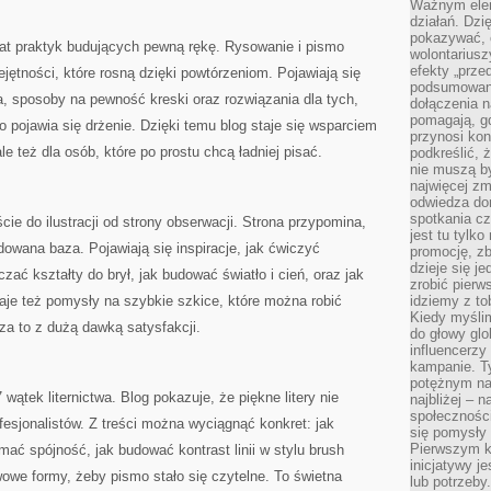
Ważnym elem
działań. Dzi
pokazywać, c
iat praktyk budujących pewną rękę. Rysowanie i pismo
wolontariusz
efekty „przed”
jętności, które rosną dzięki powtórzeniom. Pojawiają się
podsumowani
ka, sposoby na pewność kreski oraz rozwiązania dla tych,
dołączenia n
pomagają, g
 pojawia się drżenie. Dzięki temu blog staje się wsparciem
przynosi kon
le też dla osób, które po prostu chcą ładniej pisać.
podkreślić, 
nie muszą b
najwięcej zm
odwiedza dom
spotkania cz
cie do ilustracji od strony obserwacji. Strona przypomina,
jest tu tylk
udowana baza. Pojawiają się inspiracje, jak ćwiczyć
promocję, z
dzieje się j
zać kształty do brył, jak budować światło i cień, oraz jak
zrobić pierw
aje też pomysły na szybkie szkice, które można robić
idziemy z to
Kiedy myślim
za to z dużą dawką satysfakcji.
do głowy glo
influencerzy
kampanie. T
potężnym na
 wątek liternictwa. Blog pokazuje, że piękne litery nie
najbliżej – n
społeczności
esjonalistów. Z treści można wyciągnąć konkret: jak
się pomysły n
Pierwszym k
ymać spójność, jak budować kontrast linii w stylu brush
inicjatywy j
wowe formy, żeby pismo stało się czytelne. To świetna
lub potrzeby