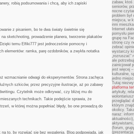
zabaw, ktoś 
planery, robią podsumowania i chcą, aby ich zapiski
seniorów, pr
nocne czyta
problem był
miejsca, w k
inni mieszka
Internet uła
owanie z pisaniem, bo te dwa światy świetnie się
pomysłu pie
y na sketchnoting, prowadzenie planera, tworzenie plakatów
grupę na Fac
stronę czy n
 Dzięki temu Elfiki777 jest jednocześnie pomocny i
zebrać opini
ych elementów: ramka, parę ozdobników, a zwykła notatka
wystarczy k
„rozruszać” 
ale potrzebu
zainicjował 
jest więcej 
kulturalne, s
 też wzmacnianie odwagi do eksperymentów. Strona zachęca
jedno miejsc
Tutaj niezwy
luźnych szkiców, przez precyzyjne ilustracje, aż po zabawy
platforma t
ndwritingu. Czytelnik może odkrywać, czy bliżej mu do
artykuły, rel
wolontariusz
w mieszanych technikach. Takie podejście sprawia, że
przeglądać d
którym znajd
estrzeń, w której można popełniać błędy, bo one prowadzą do
okolicy. Tak
naraz: infor
aktualności)
aktywistami,
(forum, grup
(prezentacja
 na to, by rozwijać się bez wypalenia. Blog podpowiada, jak