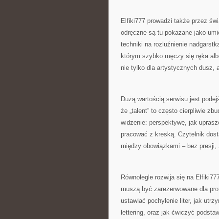
Elfiki777 prowadzi także przez św
odręczne są tu pokazane jako umie
techniki na rozluźnienie nadgarst
którym szybko męczy się ręka albo
nie tylko dla artystycznych dusz, a
Dużą wartością serwisu jest podejś
że „talent” to często cierpliwie zb
widzenie: perspektywę, jak upraszc
pracować z kreską. Czytelnik dost
między obowiązkami – bez presji, 
Równolegle rozwija się na Elfiki777
muszą być zarezerwowane dla prof
ustawiać pochylenie liter, jak utrz
lettering, oraz jak ćwiczyć podsta