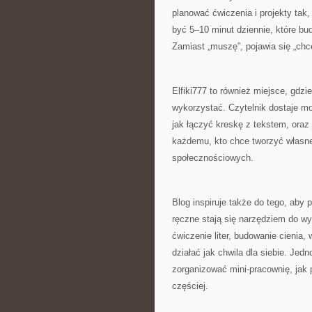
planować ćwiczenia i projekty tak
być 5–10 minut dziennie, które bud
Zamiast „muszę”, pojawia się „chc
Elfiki777 to również miejsce, gdzie
wykorzystać. Czytelnik dostaje mo
jak łączyć kreskę z tekstem, ora
każdemu, kto chce tworzyć własne 
społecznościowych.
Blog inspiruje także do tego, aby
ręczne stają się narzędziem do wyc
ćwiczenie liter, budowanie cienia,
działać jak chwila dla siebie. Jed
zorganizować mini-pracownię, jak 
częściej.