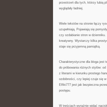
przestrzeń dla tych, którzy lubią 
wyglądały ładniej.
Wiele tekstów na stronie łączy rys
uzupełniają. Pojawiają się pomysł
czy ozdabianie stron w dzienniku.
kreatywny. Wystarczy kilka prost
staje się przyjemną pamiątką.
Charakterystyczne dla bloga jest
do próbowania różnych stylów: od 
z literami w kierunku prostego ha
ozdobności, czy lepiej czuje się 
Elfiki777 jest jak bezpieczna prz
postępu.
W treściach wyraźnie widać nacisk