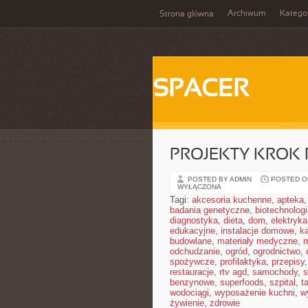
Archiwum
Katego
Strona główna
SPACER
PROJEKTY KROK
POSTED BY ADMIN
POSTED ON
WYŁĄCZONA
Tagi:
akcesoria kuchenne
,
apteka
badania genetyczne
,
biotechnolog
diagnostyka
,
dieta
,
dom
,
elektryka
edukacyjne
,
instalacje domowe
,
ka
budowlane
,
materiały medyczne
,
m
odchudzanie
,
ogród
,
ogrodnictwo
,
spożywcze
,
profilaktyka
,
przepisy
restauracje
,
rtv agd
,
samochody
,
s
benzynowe
,
superfoods
,
szpital
,
t
wodociągi
,
wyposażenie kuchni
,
w
żywienie
,
zdrowie