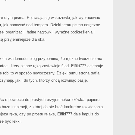
ze stylu pisma. Pojawiają się wskazówki, jak wypracować
ter, jak panować nad tempem. Dzięki temu pismo odręczne
ej organizacji: ładne nagłówki, wyraźne podkreślenia i
 są przyjemniejsze dla oka.
bkich wiadomości blog przypomina, że ręczne tworzenie ma
ce i litery pisane ręką zostawiają ślad. Elfiki777 celebruje
e robi to w sposób nowoczesny. Dzięki temu strona trafia
zynają, jak i do tych, którzy chcą rozwinąć pasję.
ć o powrocie do prostych przyjemności: ołówka, papieru,
 baza inspiracji, z której da się brać konkretne rozwiązania.
jsza ręka, czy po prostu relaks, Elfiki777 daje impuls do
że być lekki.