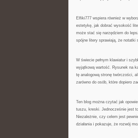
Elfiki777 wspiera również w wybor
estetykę, jak dobrać wysokość li
może stać się narzędziem do lepsz
spójne litery sprawiają, że notatki
W świecie pełnym klawiatur i szy
wyjątkową wartość. Rysunek na kart
tę analogową stronę twórczości, al
zarówno do osób, które dopiero zac
Ten blog można czytać jak opowieś
tuszu, kreski. Jednocześnie jest to
Niezależnie, czy celem jest pewnie
działania i pokazuje, że rozwój mo