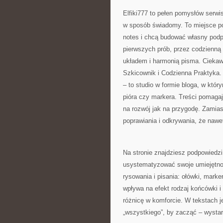
Elfiki777 to pełen pomysłów serwi
w sposób świadomy. To miejsce pow
notes i chcą budować własny podpi
pierwszych prób, przez codzienną
układem i harmonią pisma. Ciekaw
Szkicownik i Codzienna Praktyka. W
– to studio w formie bloga, w kt
pióra czy markera. Treści pomagaj
na rozwój jak na przygodę. Zamiast
poprawiania i odkrywania, że nawet
Na stronie znajdziesz podpowiedzi 
usystematyzować swoje umiejętnoś
rysowania i pisania: ołówki, marker
wpływa na efekt rodzaj końcówki 
różnicę w komforcie. W tekstach j
„wszystkiego”, by zacząć – wystar