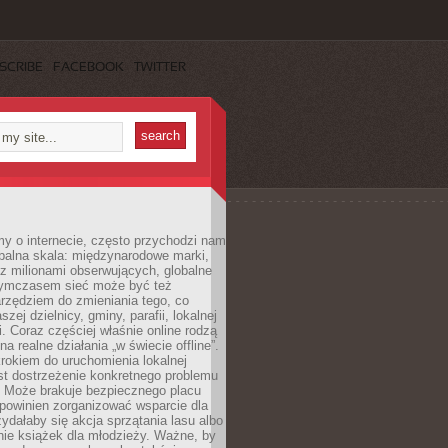
SCRIBE
FACEBOOK
TWITTER
y o internecie, często przychodzi nam
balna skala: międzynarodowe marki,
 z milionami obserwujących, globalne
ymczasem sieć może być też
rzędziem do zmieniania tego, co
aszej dzielnicy, gminy, parafii, lokalnej
. Coraz częściej właśnie online rodzą
a realne działania „w świecie offline”.
rokiem do uruchomienia lokalnej
est dostrzeżenie konkretnego problemu
. Może brakuje bezpiecznego placu
powinien zorganizować wsparcie dla
zydałaby się akcja sprzątania lasu albo
nie książek dla młodzieży. Ważne, by