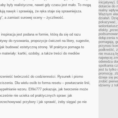
inicjatywy).
, aby były realistyczne, nawet gdy czasu jest mało. To mogą
dotarcie do
realny wpływ 
ują nawyk i sprawiają, że ręka staje się sprawniejsza.
Ważnym elem
ę”, a zamiast surowej oceny – życzliwość.
działań. Dzi
pokazywać, c
wolontariusz
efekty „przed”
podsumowani
 inspiracja jest podana w formie, którą da się od razu
dołączenia n
tywy do rysowania, propozycje ćwiczeń na litery, sugestie,
pomagają, g
przynosi kon
z jak budować estetyczną stronę. W praktyce pomaga to
podkreślić, 
materiały: kartki, ozdoby, a także treści do mediów
nie muszą b
najwięcej zm
odwiedza dom
spotkania cz
jest tu tylk
promocję, z
 przenieść twórczość do codzienności. Rysunek i pismo
dzieje się j
zrobić pierw
iszenia. Dla wielu osób to forma resetu – powtarzanie linii,
idziemy z to
 wypełnianie wzoru. Elfiki777 pokazuje, jak tworzenie może
nocześnie nie ucieka od praktycznych spraw: jak
przechowywać przybory i jak sprawić, żeby sięgać po nie