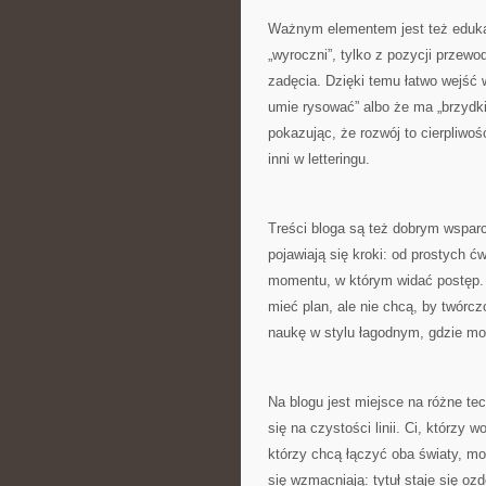
Ważnym elementem jest też edukacy
„wyroczni”, tylko z pozycji przewo
zadęcia. Dzięki temu łatwo wejść w
umie rysować” albo że ma „brzydk
pokazując, że rozwój to cierpliwo
inni w letteringu.
Treści bloga są też dobrym wsparc
pojawiają się kroki: od prostych 
momentu, w którym widać postęp. T
mieć plan, ale nie chcą, by twórc
naukę w stylu łagodnym, gdzie m
Na blogu jest miejsce na różne te
się na czystości linii. Ci, którzy w
którzy chcą łączyć oba światy, m
się wzmacniają: tytuł staje się ozdo