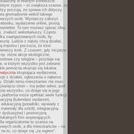
 osadzony w realnym kontekście
tórym żyjesz – to zwiększa szanse, że
ńcy poczują, że sprawa ich dotyczy.
twia gromadzenie wokół takiego
rwszych osób. Wystarczy założyć
ebooku, wydarzenie online, prostą
ewsletter. To tam możesz opisać ideę,
e, znaleźć wolontariuszy. Często
ilka zaangażowanych osób, by
resztę. Ludzie z natury chcą działać,
ją impulsu i poczucia, że ktoś
pierwszy krok. Z czasem, gdy inicjatyw
– np. różne akcje ekologiczne,
portowe czy religijne – przydaje się
e, w którym wszystko jest zebrane.
kle pomocna okazuje się lokalna
ematyczna
skupiająca wydarzenia,
acje z działań, ogłoszenia o naborze
y. Dzięki temu mieszkaniec nie musi
ziesięciu stron – ma jeden adres, pod
zie wszystko, co dzieje się w jego
a platforma może spełniać wiele funkcji
macyjną (kalendarz wydarzeń,
, edukacyjną (poradniki, wywiady z
 materiały dla szkół), integracyjną
y dyskusyjne) i promocyjną
 lokalnych firm wspierających
 Dla organizatorów to szansa na
 nowych osób, a dla mieszkańców – na
na to, co dzieje się „za rogiem”.