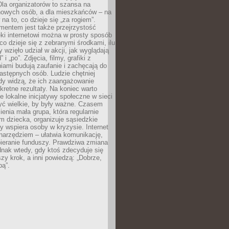
 Dla organizatorów to szansa na
 nowych osób, a dla mieszkańców – na
na to, co dzieje się „za rogiem”.
entem jest także przejrzystość
ęki internetowi można w prosty sposób
o dzieje się z zebranymi środkami, ilu
y wzięło udział w akcji, jak wyglądają
 i „po”. Zdjęcia, filmy, grafiki z
ami budują zaufanie i zachęcają do
astępnych osób. Ludzie chętniej
dy widzą, że ich zaangażowanie
kretne rezultaty. Na koniec warto
że lokalne inicjatywy społeczne w sieci
yć wielkie, by były ważne. Czasem
ienia mała grupa, która regularnie
 dziecka, organizuje sąsiedzkie
y wspiera osoby w kryzysie. Internet
o narzędziem – ułatwia komunikację,
bieranie funduszy. Prawdziwa zmiana
ednak wtedy, gdy ktoś zdecyduje się
szy krok, a inni powiedzą: „Dobrze,
bą”.