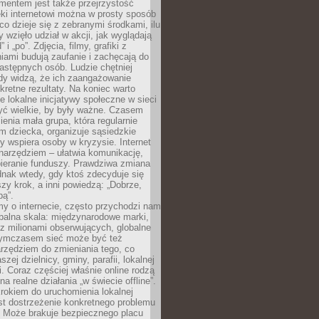
entem jest także przejrzystość
ęki internetowi można w prosty sposób
o dzieje się z zebranymi środkami, ilu
y wzięło udział w akcji, jak wyglądają
 i „po”. Zdjęcia, filmy, grafiki z
ami budują zaufanie i zachęcają do
astępnych osób. Ludzie chętniej
dy widzą, że ich zaangażowanie
kretne rezultaty. Na koniec warto
że lokalne inicjatywy społeczne w sieci
yć wielkie, by były ważne. Czasem
ienia mała grupa, która regularnie
 dziecka, organizuje sąsiedzkie
y wspiera osoby w kryzysie. Internet
o narzędziem – ułatwia komunikację,
bieranie funduszy. Prawdziwa zmiana
ednak wtedy, gdy ktoś zdecyduje się
szy krok, a inni powiedzą: „Dobrze,
bą”.
y o internecie, często przychodzi nam
balna skala: międzynarodowe marki,
 z milionami obserwujących, globalne
ymczasem sieć może być też
rzędziem do zmieniania tego, co
aszej dzielnicy, gminy, parafii, lokalnej
. Coraz częściej właśnie online rodzą
a realne działania „w świecie offline”.
rokiem do uruchomienia lokalnej
est dostrzeżenie konkretnego problemu
. Może brakuje bezpiecznego placu