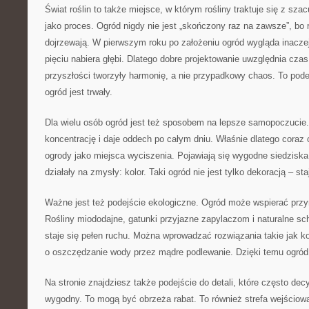
Świat roślin to także miejsce, w którym rośliny traktuje się z sza
jako proces. Ogród nigdy nie jest „skończony raz na zawsze”, bo r
dojrzewają. W pierwszym roku po założeniu ogród wygląda inaczej 
pięciu nabiera głębi. Dlatego dobre projektowanie uwzględnia czas
przyszłości tworzyły harmonię, a nie przypadkowy chaos. To pode
ogród jest trwały.
Dla wielu osób ogród jest też sposobem na lepsze samopoczucie.
koncentrację i daje oddech po całym dniu. Właśnie dlatego coraz c
ogrody jako miejsca wyciszenia. Pojawiają się wygodne siedziska 
działały na zmysły: kolor. Taki ogród nie jest tylko dekoracją – sta
Ważne jest też podejście ekologiczne. Ogród może wspierać przyr
Rośliny miododajne, gatunki przyjazne zapylaczom i naturalne sch
staje się pełen ruchu. Można wprowadzać rozwiązania takie jak 
o oszczędzanie wody przez mądre podlewanie. Dzięki temu ogród 
Na stronie znajdziesz także podejście do detali, które często dec
wygodny. To mogą być obrzeża rabat. To również strefa wejściow