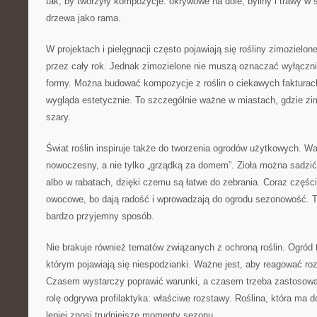
tak, by tworzyły kompozycje: okrywowe na dole, byliny i trawy w ś
drzewa jako rama.
W projektach i pielęgnacji często pojawiają się rośliny zimozielon
przez cały rok. Jednak zimozielone nie muszą oznaczać wyłącznie
formy. Można budować kompozycje z roślin o ciekawych fakturac
wygląda estetycznie. To szczególnie ważne w miastach, gdzie zim
szary.
Świat roślin inspiruje także do tworzenia ogrodów użytkowych. 
nowoczesny, a nie tylko „grządką za domem”. Zioła można sadzić 
albo w rabatach, dzięki czemu są łatwe do zebrania. Coraz części
owocowe, bo dają radość i wprowadzają do ogrodu sezonowość. T
bardzo przyjemny sposób.
Nie brakuje również tematów związanych z ochroną roślin. Ogród
którym pojawiają się niespodzianki. Ważne jest, aby reagować rozs
Czasem wystarczy poprawić warunki, a czasem trzeba zastosowa
rolę odgrywa profilaktyka: właściwe rozstawy. Roślina, która ma d
lepiej znosi trudniejsze momenty sezonu.