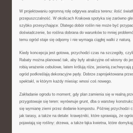
W projektowaniu ogromną rolę odgrywa analiza terenu: ilość światł
przepuszczalność. W okolicach Krakowa spotyka się zarówno gleb
szybko przesychające. Dlatego dobór roślin nie może być przypad
doświadczenie, bo roślina dobrana do warunków to mniej problemów
temu ogród staje się odporny i nie wymaga ciągłej walki z naturą.
Kiedy koncepcja jest gotowa, przychodzi czas na szczegóły, czyli 
Rabaty można planować tak, aby były atrakcyjne od wiosny do je
robią wrażenie cebulowe, latem królują róże, jesienią zachwycają p
ogród podkreślają dekoracyjne pędy. Dobrze zaprojektowana prze
spektakl, w którym każdy miesiąc wnosi coś nowego.
Zakładanie ogrodu to moment, gdy plan zamienia się w realną prz
przygotowuje się teren: wyrównuje grunt, dba o warstwy konstrukc
się wymianę ziemi przez dodanie kompostu. Później przychodzi cz
jak tarasy, a także na detale: krawężniki, które sprawiają, że ogr
pojawiają się rośliny: drzewa, a także łąka kwietna, które domykaj