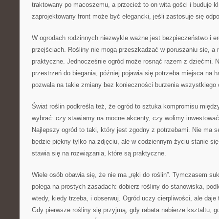
traktowany po macoszemu, a przecież to on wita gości i buduje k
zaprojektowany front może być elegancki, jeśli zastosuje się odpow
W ogrodach rodzinnych niezwykle ważne jest bezpieczeństwo i e
przejściach. Rośliny nie mogą przeszkadzać w poruszaniu się, a
praktyczne. Jednocześnie ogród może rosnąć razem z dziećmi. Na
przestrzeń do biegania, później pojawia się potrzeba miejsca na
pozwala na takie zmiany bez konieczności burzenia wszystkiego
Świat roślin podkreśla też, że ogród to sztuka kompromisu międ
wybrać: czy stawiamy na mocne akcenty, czy wolimy inwestować
Najlepszy ogród to taki, który jest zgodny z potrzebami. Nie ma 
będzie piękny tylko na zdjęciu, ale w codziennym życiu stanie 
stawia się na rozwiązania, które są praktyczne.
Wiele osób obawia się, że nie ma „ręki do roślin”. Tymczasem su
polega na prostych zasadach: dobierz rośliny do stanowiska, podle
wtedy, kiedy trzeba, i obserwuj. Ogród uczy cierpliwości, ale daje
Gdy pierwsze rośliny się przyjmą, gdy rabata nabierze kształtu, g