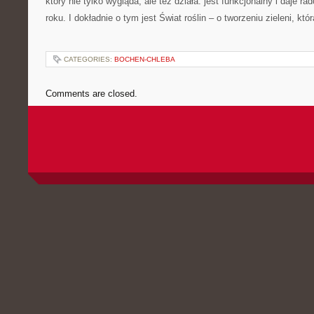
który nie tylko wygląda, ale też działa: jest funkcjonalny i daje ra
roku. I dokładnie o tym jest Świat roślin – o tworzeniu zieleni, któ
CATEGORIES:
BOCHEN-CHLEBA
Comments are closed.