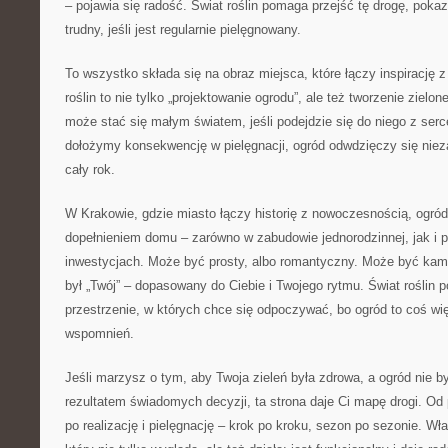
– pojawia się radość. Świat roślin pomaga przejść tę drogę, poka
trudny, jeśli jest regularnie pielęgnowany.
To wszystko składa się na obraz miejsca, które łączy inspirację z
roślin to nie tylko „projektowanie ogrodu”, ale też tworzenie zielo
może stać się małym światem, jeśli podejdzie się do niego z serc
dołożymy konsekwencję w pielęgnacji, ogród odwdzięczy się ni
cały rok.
W Krakowie, gdzie miasto łączy historię z nowoczesnością, ogr
dopełnieniem domu – zarówno w zabudowie jednorodzinnej, jak i
inwestycjach. Może być prosty, albo romantyczny. Może być kame
był „Twój” – dopasowany do Ciebie i Twojego rytmu. Świat roślin 
przestrzenie, w których chce się odpoczywać, bo ogród to coś więc
wspomnień.
Jeśli marzysz o tym, aby Twoja zieleń była zdrowa, a ogród nie b
rezultatem świadomych decyzji, ta strona daje Ci mapę drogi. Od p
po realizację i pielęgnację – krok po kroku, sezon po sezonie. Wł