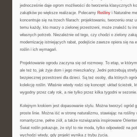
jednocześnie daje ogrom możliwości do tworzenia klasycznych k
zakątków po większe realizacje. Polecamy
Rośliny
i Naturalne me
koncentruje się na trzech filarach: projektowaniu, tworzeniu oraz
temu każdy, kto marzy o zielonej przestrzeni, może znaleźć tu i
własnych potrzeb. Niezależnie od tego, czy chodzi o zielony zak
modernizację istniejących rabat, podejście zawsze opiera się na 
roślin i ich wymagań.
Projektowanie ogrodu zaczyna się od rozmowy. To etap, w którym li
ale też to, jak żyje dom i jego mieszkańcy. Jedni potrzebują stre
bezpiecznej przestrzeni dla dzieci. Są też osoby, dla których ogr
kolekcję roślin. Właśnie wtedy rodzi się koncept: układ ścieżek, k
wygodny przez cały rok, a nie tylko przez kilka tygodni w sezonie
Kolejnym krokiem jest dopasowanie stylu. Można tworzyć ogród g
proste linie. Można iść w stronę naturalizmu, stawiając na roślin
romantyczne, pełne ziół, a także rozwiązania inspirowane Oriente
Świat roślin pokazuje, że styl to nie moda, tylko odpowiedź na pot
wychodzi wtedy, gdy projekt wynika z trybu życia.