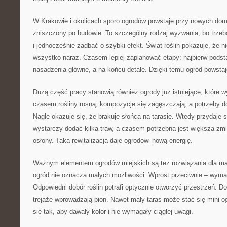
W Krakowie i okolicach sporo ogrodów powstaje przy nowych dom
zniszczony po budowie. To szczególny rodzaj wyzwania, bo trze
i jednocześnie zadbać o szybki efekt. Świat roślin pokazuje, że n
wszystko naraz. Czasem lepiej zaplanować etapy: najpierw podst
nasadzenia główne, a na końcu detale. Dzięki temu ogród powsta
Dużą część pracy stanowią również ogrody już istniejące, które 
czasem rośliny rosną, kompozycje się zagęszczają, a potrzeby d
Nagle okazuje się, że brakuje słońca na tarasie. Wtedy przydaje 
wystarczy dodać kilka traw, a czasem potrzebna jest większa zmi
osłony. Taka rewitalizacja daje ogrodowi nową energię.
Ważnym elementem ogrodów miejskich są też rozwiązania dla mały
ogród nie oznacza małych możliwości. Wprost przeciwnie – wyma
Odpowiedni dobór roślin potrafi optycznie otworzyć przestrzeń. Do
trejaże wprowadzają pion. Nawet mały taras może stać się mini og
się tak, aby dawały kolor i nie wymagały ciągłej uwagi.