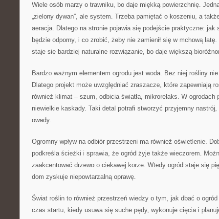
Wiele osób marzy o trawniku, bo daje miękką powierzchnię. Jednak
„zielony dywan”, ale system. Trzeba pamiętać o koszeniu, a także
aeracja. Dlatego na stronie pojawia się podejście praktyczne: jak 
będzie odporny, i co zrobić, żeby nie zamienił się w mchową łatę.
staje się bardziej naturalne rozwiązanie, bo daje większą bioróżn
Bardzo ważnym elementem ogrodu jest woda. Bez niej rośliny nie 
Dlatego projekt może uwzględniać zraszacze, które zapewniają r
również klimat – szum, odbicia światła, mikrorelaks. W ogrodach p
niewielkie kaskady. Taki detal potrafi stworzyć przyjemny nastrój
owady.
Ogromny wpływ na odbiór przestrzeni ma również oświetlenie. Dob
podkreśla ścieżki i sprawia, że ogród żyje także wieczorem. Można
zaakcentować drzewo o ciekawej korze. Wtedy ogród staje się pi
dom zyskuje niepowtarzalną oprawę.
Świat roślin to również przestrzeń wiedzy o tym, jak dbać o ogró
czas startu, kiedy usuwa się suche pędy, wykonuje cięcia i planuj