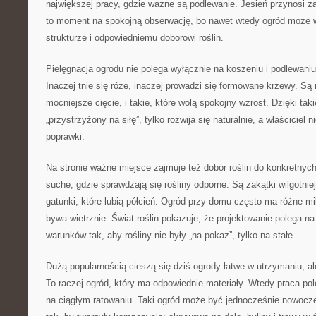
największej pracy, gdzie ważne są podlewanie. Jesień przynosi za
to moment na spokojną obserwację, bo nawet wtedy ogród może 
strukturze i odpowiedniemu doborowi roślin.
Pielęgnacja ogrodu nie polega wyłącznie na koszeniu i podlewaniu
Inaczej tnie się róże, inaczej prowadzi się formowane krzewy. Są r
mocniejsze cięcie, i takie, które wolą spokojny wzrost. Dzięki tak
„przystrzyżony na siłę”, tylko rozwija się naturalnie, a właściciel n
poprawki.
Na stronie ważne miejsce zajmuje też dobór roślin do konkretny
suche, gdzie sprawdzają się rośliny odporne. Są zakątki wilgotniej
gatunki, które lubią półcień. Ogród przy domu często ma różne mi
bywa wietrznie. Świat roślin pokazuje, że projektowanie polega 
warunków tak, aby rośliny nie były „na pokaz”, tylko na stałe.
Dużą popularnością cieszą się dziś ogrody łatwe w utrzymaniu, al
To raczej ogród, który ma odpowiednie materiały. Wtedy praca pole
na ciągłym ratowaniu. Taki ogród może być jednocześnie nowoczes