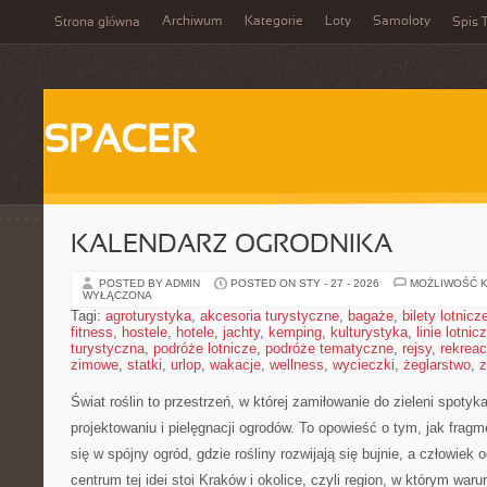
Archiwum
Kategorie
Loty
Samoloty
Strona główna
Spis T
SPACER
KALENDARZ OGRODNIKA
POSTED BY ADMIN
POSTED ON STY - 27 - 2026
MOŻLIWOŚĆ 
WYŁĄCZONA
Tagi:
agroturystyka
,
akcesoria turystyczne
,
bagaże
,
bilety lotnicz
fitness
,
hostele
,
hotele
,
jachty
,
kemping
,
kulturystyka
,
linie lotnic
turystyczna
,
podróże lotnicze
,
podróże tematyczne
,
rejsy
,
rekreac
zimowe
,
statki
,
urlop
,
wakacje
,
wellness
,
wycieczki
,
żeglarstwo
,
z
Świat roślin to przestrzeń, w której zamiłowanie do zieleni spoty
projektowaniu i pielęgnacji ogrodów. To opowieść o tym, jak frag
się w spójny ogród, gdzie rośliny rozwijają się bujnie, a człowie
centrum tej idei stoi Kraków i okolice, czyli region, w którym warun