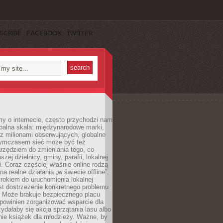
SCRIBE
FACEBOOK
TWITTER
y o internecie, często przychodzi nam
balna skala: międzynarodowe marki,
 z milionami obserwujących, globalne
ymczasem sieć może być też
rzędziem do zmieniania tego, co
aszej dzielnicy, gminy, parafii, lokalnej
. Coraz częściej właśnie online rodzą
a realne działania „w świecie offline”.
rokiem do uruchomienia lokalnej
est dostrzeżenie konkretnego problemu
. Może brakuje bezpiecznego placu
powinien zorganizować wsparcie dla
zydałaby się akcja sprzątania lasu albo
nie książek dla młodzieży. Ważne, by