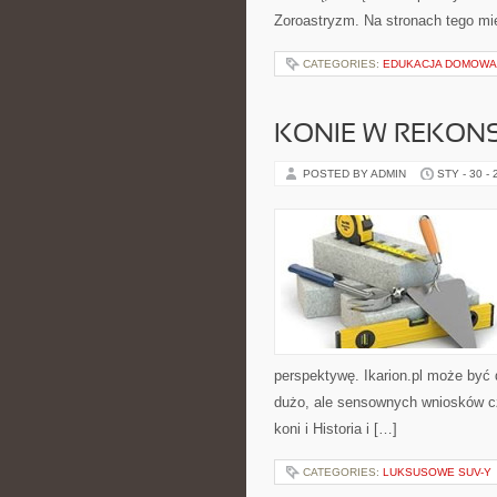
Zoroastryzm. Na stronach tego m
CATEGORIES:
EDUKACJA DOMOWA 
KONIE W REKONS
POSTED BY ADMIN
STY - 30 -
perspektywę. Ikarion.pl może być 
dużo, ale sensownych wniosków cz
koni i Historia i […]
CATEGORIES:
LUKSUSOWE SUV-Y