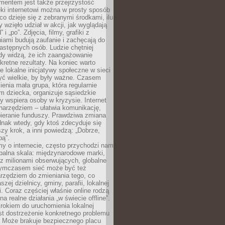
entem jest także przejrzystość
ęki internetowi można w prosty sposób
o dzieje się z zebranymi środkami, ilu
y wzięło udział w akcji, jak wyglądają
 i „po”. Zdjęcia, filmy, grafiki z
ami budują zaufanie i zachęcają do
astępnych osób. Ludzie chętniej
dy widzą, że ich zaangażowanie
kretne rezultaty. Na koniec warto
że lokalne inicjatywy społeczne w sieci
yć wielkie, by były ważne. Czasem
ienia mała grupa, która regularnie
 dziecka, organizuje sąsiedzkie
y wspiera osoby w kryzysie. Internet
o narzędziem – ułatwia komunikację,
bieranie funduszy. Prawdziwa zmiana
ednak wtedy, gdy ktoś zdecyduje się
szy krok, a inni powiedzą: „Dobrze,
bą”.
y o internecie, często przychodzi nam
balna skala: międzynarodowe marki,
 z milionami obserwujących, globalne
ymczasem sieć może być też
rzędziem do zmieniania tego, co
aszej dzielnicy, gminy, parafii, lokalnej
. Coraz częściej właśnie online rodzą
a realne działania „w świecie offline”.
rokiem do uruchomienia lokalnej
est dostrzeżenie konkretnego problemu
. Może brakuje bezpiecznego placu