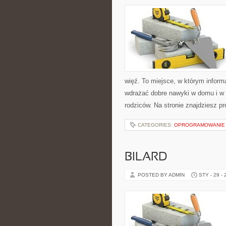
więź. To miejsce, w którym informa
wdrażać dobre nawyki w domu i w p
rodziców. Na stronie znajdziesz p
CATEGORIES:
OPROGRAMOWANIE I
BILARD
POSTED BY ADMIN
STY - 29 -