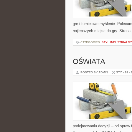
grę i turniejowe myślenie. Poleca
najlepszych miejsc do gry. Stron
CATEGORIES:
STYL INDUSTRIALNY
OŚWIATA
POSTED BY ADMIN
STY - 29 -
podejmowaniu decyzji – od spraw 