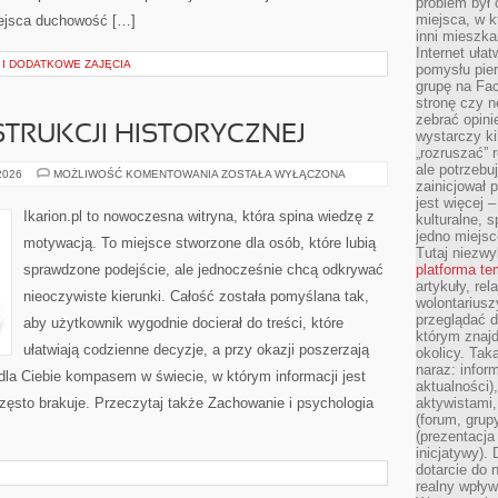
problem był
miejsca, w k
iejsca duchowość […]
inni mieszka
Internet uła
I DODATKOWE ZAJĘCIA
pomysłu pie
grupę na Fac
stronę czy n
zebrać opini
TRUKCJI HISTORYCZNEJ
wystarczy k
„rozruszać” 
ale potrzebu
KONIE
 2026
MOŻLIWOŚĆ KOMENTOWANIA
ZOSTAŁA WYŁĄCZONA
zainicjował 
W
REKONSTRUKCJI
jest więcej 
HISTORYCZNEJ
Ikarion.pl to nowoczesna witryna, która spina wiedzę z
kulturalne, s
jedno miejsc
motywacją. To miejsce stworzone dla osób, które lubią
Tutaj niezwy
sprawdzone podejście, ale jednocześnie chcą odkrywać
platforma t
artykuły, rel
nieoczywiste kierunki. Całość została pomyślana tak,
wolontariusz
przeglądać d
aby użytkownik wygodnie docierał do treści, które
którym znajd
ułatwiają codzienne decyzje, a przy okazji poszerzają
okolicy. Tak
naraz: infor
dla Ciebie kompasem w świecie, w którym informacji jest
aktualności)
ęsto brakuje. Przeczytaj także Zachowanie i psychologia
aktywistami,
(forum, grup
(prezentacja
inicjatywy).
dotarcie do
realny wpływ 