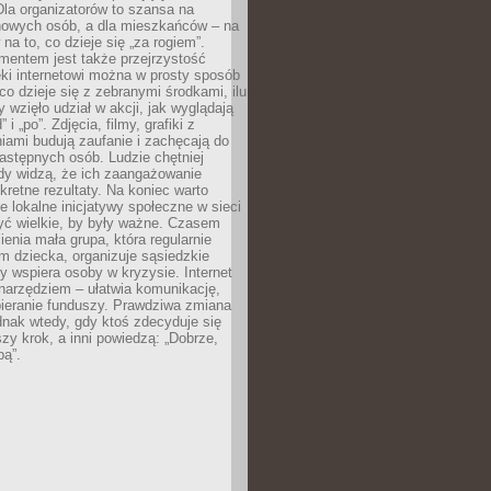
 Dla organizatorów to szansa na
 nowych osób, a dla mieszkańców – na
na to, co dzieje się „za rogiem”.
entem jest także przejrzystość
ęki internetowi można w prosty sposób
o dzieje się z zebranymi środkami, ilu
y wzięło udział w akcji, jak wyglądają
 i „po”. Zdjęcia, filmy, grafiki z
ami budują zaufanie i zachęcają do
astępnych osób. Ludzie chętniej
dy widzą, że ich zaangażowanie
kretne rezultaty. Na koniec warto
że lokalne inicjatywy społeczne w sieci
yć wielkie, by były ważne. Czasem
ienia mała grupa, która regularnie
 dziecka, organizuje sąsiedzkie
y wspiera osoby w kryzysie. Internet
o narzędziem – ułatwia komunikację,
bieranie funduszy. Prawdziwa zmiana
ednak wtedy, gdy ktoś zdecyduje się
szy krok, a inni powiedzą: „Dobrze,
bą”.