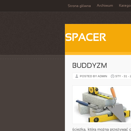
Archiwum
Katego
Strona główna
SPACER
BUDDYZM
POSTED BY ADMIN
STY - 31 -
ścieżką, którą można przeżywać ch