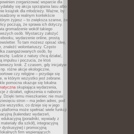
powinien zorganizować wsparcie dla
zydałaby się akcja sprzątania lasu albo
nie książek dla młodzieży. Ważne, by
 osadzony w realnym kontekście
tórym żyjesz – to zwiększa szanse, że
ńcy poczują, że sprawa ich dotyczy.
twia gromadzenie wokół takiego
rwszych osób. Wystarczy założyć
ebooku, wydarzenie online, prostą
ewsletter. To tam możesz opisać ideę,
e, znaleźć wolontariuszy. Często
ilka zaangażowanych osób, by
resztę. Ludzie z natury chcą działać,
ją impulsu i poczucia, że ktoś
pierwszy krok. Z czasem, gdy inicjatyw
– np. różne akcje ekologiczne,
portowe czy religijne – przydaje się
e, w którym wszystko jest zebrane.
kle pomocna okazuje się lokalna
ematyczna
skupiająca wydarzenia,
acje z działań, ogłoszenia o naborze
y. Dzięki temu mieszkaniec nie musi
ziesięciu stron – ma jeden adres, pod
zie wszystko, co dzieje się w jego
a platforma może spełniać wiele funkcji
macyjną (kalendarz wydarzeń,
, edukacyjną (poradniki, wywiady z
 materiały dla szkół), integracyjną
y dyskusyjne) i promocyjną
 lokalnych firm wspierających