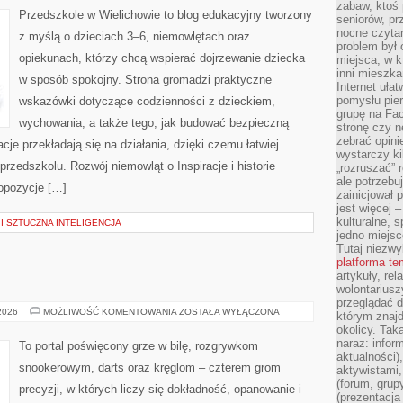
zabaw, ktoś 
Przedszkole w Wielichowie to blog edukacyjny tworzony
seniorów, pr
nocne czyta
z myślą o dzieciach 3–6, niemowlętach oraz
problem był
opiekunach, którzy chcą wspierać dojrzewanie dziecka
miejsca, w k
inni mieszka
w sposób spokojny. Strona gromadzi praktyczne
Internet uła
pomysłu pie
wskazówki dotyczące codzienności z dzieckiem,
grupę na Fac
wychowania, a także tego, jak budować bezpieczną
stronę czy n
zebrać opini
cje przekładają się na działania, dzięki czemu łatwiej
wystarczy k
rzedszkolu. Rozwój niemowląt o Inspiracje i historie
„rozruszać” 
ale potrzebu
ropozycje […]
zainicjował 
jest więcej 
kulturalne, s
 SZTUCZNA INTELIGENCJA
jedno miejsc
Tutaj niezwy
platforma t
artykuły, rel
wolontariusz
przeglądać d
BILARD
 2026
MOŻLIWOŚĆ KOMENTOWANIA
ZOSTAŁA WYŁĄCZONA
którym znajd
okolicy. Tak
naraz: infor
To portal poświęcony grze w bilę, rozgrywkom
aktualności)
snookerowym, darts oraz kręglom – czterem grom
aktywistami,
(forum, grup
precyzji, w których liczy się dokładność, opanowanie i
(prezentacja