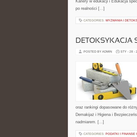
Kariery w edukacji i Edukacja spec
po realności […]
CATEGORIES:
WYZWANIA I DETOK
DETOKSYKACJA 
POSTED BY ADMIN
STY - 28 -
oraz rankingi dopasowane do różny
Demakijaż i Higiena i Bezpieczeń
nadmiarem. […]
CATEGORIES:
PODATKI I FINANSE