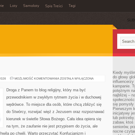
rie
Loty
Samoloty
Tagi
Spis Treści
SUB
Kiedy myślim
do głowy glo
BUDDYZM
 2026
MOŻLIWOŚĆ KOMENTOWANIA
ZOSTAŁA WYŁĄCZONA
influencerzy
kampanie. T
Droga z Panem to blog religijny, który ma być
potężnym na
najbliżej – n
przewodnikiem w zwykłym rytmem życia i w duchowej
społeczności
się pomysły n
wędrówce. To miejsce dla osób, które chcą zbliżyć się
Pierwszym k
do Stwórcy, rozwijać więź z Jezusem oraz rozpoznawać
inicjatywy j
lub potrzeby
kierunek w świetle Słowa Bożego. Cała idea opiera się
zabaw, ktoś 
na tym, że zaufanie nie jest przypisem do życia, ale
seniorów, pr
nocne czyta
wila po chwili. Warto przeczytać Konfucjanizm i