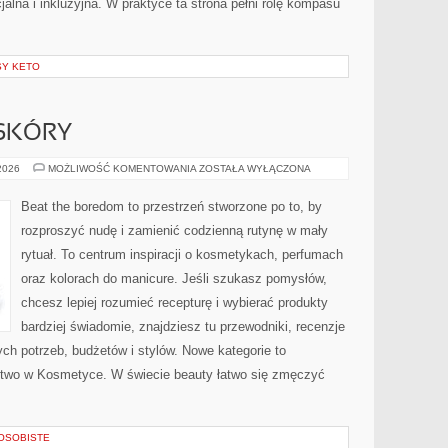
jalna i inkluzyjna. W praktyce ta strona pełni rolę kompasu
SY KETO
SKÓRY
DETOKSYKACJA
 2026
MOŻLIWOŚĆ KOMENTOWANIA
ZOSTAŁA WYŁĄCZONA
SKÓRY
Beat the boredom to przestrzeń stworzone po to, by
rozproszyć nudę i zamienić codzienną rutynę w mały
rytuał. To centrum inspiracji o kosmetykach, perfumach
oraz kolorach do manicure. Jeśli szukasz pomysłów,
chcesz lepiej rozumieć recepturę i wybierać produkty
bardziej świadomie, znajdziesz tu przewodniki, recenzje
ch potrzeb, budżetów i stylów. Nowe kategorie to
stwo w Kosmetyce. W świecie beauty łatwo się zmęczyć
 OSOBISTE