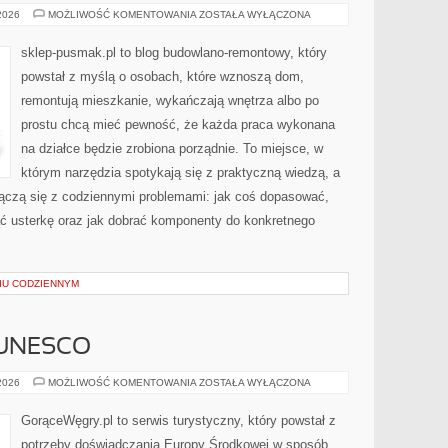
BEZPIECZEŃSTWO
 2026
MOŻLIWOŚĆ KOMENTOWANIA
ZOSTAŁA WYŁĄCZONA
NA
BUDOWIE
sklep-pusmak.pl to blog budowlano-remontowy, który
powstał z myślą o osobach, które wznoszą dom,
remontują mieszkanie, wykańczają wnętrza albo po
prostu chcą mieć pewność, że każda praca wykonana
na działce będzie zrobiona porządnie. To miejsce, w
którym narzędzia spotykają się z praktyczną wiedzą, a
 łączą się z codziennymi problemami: jak coś dopasować,
ąć usterkę oraz jak dobrać komponenty do konkretnego
IU CODZIENNYM
 UNESCO
MIEJSCA
 2026
MOŻLIWOŚĆ KOMENTOWANIA
ZOSTAŁA WYŁĄCZONA
Z
LISTY
UNESCO
GorąceWęgry.pl to serwis turystyczny, który powstał z
potrzeby doświadczania Europy Środkowej w sposób