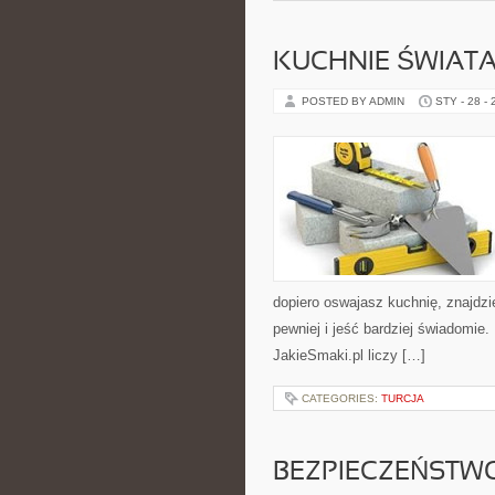
KUCHNIE ŚWIAT
POSTED BY ADMIN
STY - 28 -
dopiero oswajasz kuchnię, znajdz
pewniej i jeść bardziej świadomie
JakieSmaki.pl liczy […]
CATEGORIES:
TURCJA
BEZPIECZEŃSTW