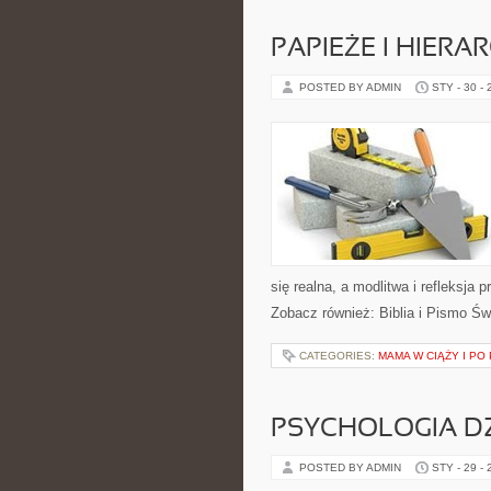
PAPIEŻE I HIERA
POSTED BY ADMIN
STY - 30 -
się realna, a modlitwa i refleksja
Zobacz również: Biblia i Pismo Św
CATEGORIES:
MAMA W CIĄŻY I PO
PSYCHOLOGIA DZ
POSTED BY ADMIN
STY - 29 -