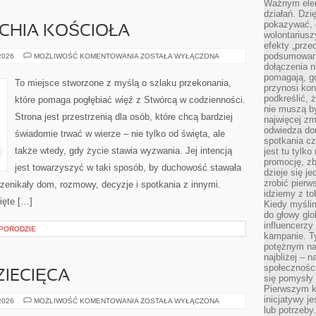
Ważnym elem
działań. Dzi
pokazywać, c
RCHIA KOŚCIOŁA
wolontariusz
efekty „przed”
podsumowani
PAPIEŻE
 2026
MOŻLIWOŚĆ KOMENTOWANIA
ZOSTAŁA WYŁĄCZONA
I
dołączenia n
HIERARCHIA
pomagają, g
KOŚCIOŁA
To miejsce stworzone z myślą o szlaku przekonania,
przynosi kon
podkreślić, 
które pomaga pogłębiać więź z Stwórcą w codzienności.
nie muszą b
Strona jest przestrzenią dla osób, które chcą bardziej
najwięcej zm
odwiedza dom
świadomie trwać w wierze – nie tylko od święta, ale
spotkania cz
także wtedy, gdy życie stawia wyzwania. Jej intencją
jest tu tylk
promocję, z
jest towarzyszyć w taki sposób, by duchowość stawała
dzieje się j
zrobić pierw
 przenikały dom, rozmowy, decyzje i spotkania z innymi.
idziemy z to
ięte […]
Kiedy myślim
do głowy glo
influencerzy
 PORODZIE
kampanie. T
potężnym na
najbliżej – n
społeczności
IECIĘCA
się pomysły n
Pierwszym k
inicjatywy j
PSYCHOLOGIA
 2026
MOŻLIWOŚĆ KOMENTOWANIA
ZOSTAŁA WYŁĄCZONA
DZIECIĘCA
lub potrzeby