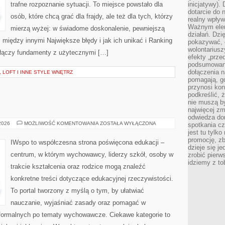
trafne rozpoznanie sytuacji. To miejsce powstało dla
inicjatywy).
dotarcie do
osób, które chcą grać dla frajdy, ale też dla tych, którzy
realny wpływ 
Ważnym elem
mierzą wyżej: w świadome doskonalenie, pewniejszą
działań. Dzi
m między innymi Największe błędy i jak ich unikać i Ranking
pokazywać, c
wolontariusz
a łączy fundamenty z użytecznymi […]
efekty „przed”
podsumowani
dołączenia n
, LOFT I INNE STYLE WNĘTRZ
pomagają, g
przynosi kon
podkreślić, 
nie muszą b
najwięcej zm
odwiedza dom
OŚWIATA
 2026
MOŻLIWOŚĆ KOMENTOWANIA
ZOSTAŁA WYŁĄCZONA
spotkania cz
jest tu tylk
promocję, z
IWspo to współczesna strona poświęcona edukacji –
dzieje się j
centrum, w którym wychowawcy, liderzy szkół, osoby w
zrobić pierw
idziemy z to
trakcie kształcenia oraz rodzice mogą znaleźć
konkretne treści dotyczące edukacyjnej rzeczywistości.
To portal tworzony z myślą o tym, by ułatwiać
nauczanie, wyjaśniać zasady oraz pomagać w
formalnych po tematy wychowawcze. Ciekawe kategorie to