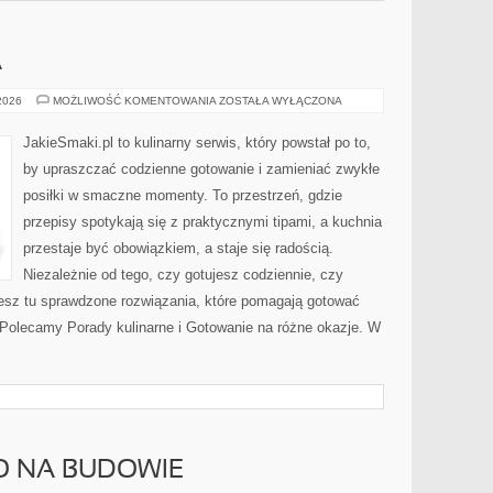
A
KUCHNIE
 2026
MOŻLIWOŚĆ KOMENTOWANIA
ZOSTAŁA WYŁĄCZONA
ŚWIATA
JakieSmaki.pl to kulinarny serwis, który powstał po to,
by upraszczać codzienne gotowanie i zamieniać zwykłe
posiłki w smaczne momenty. To przestrzeń, gdzie
przepisy spotykają się z praktycznymi tipami, a kuchnia
przestaje być obowiązkiem, a staje się radością.
Niezależnie od tego, czy gotujesz codziennie, czy
iesz tu sprawdzone rozwiązania, które pomagają gotować
. Polecamy Porady kulinarne i Gotowanie na różne okazje. W
O NA BUDOWIE