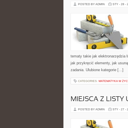
POSTED BY ADMIN
STY - 28 -
tematy takie jak elektronarzędzia
jak przykręcić elementy, jak usun
zadania. Ulubione kategorie […]
CATEGORIES:
MATEMATYKA W ŻYC
MIEJSCA Z LISTY
POSTED BY ADMIN
STY - 27 -