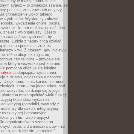
 osadzony w realnym kontekście
tórym żyjesz – to zwiększa szanse, że
ńcy poczują, że sprawa ich dotyczy.
twia gromadzenie wokół takiego
rwszych osób. Wystarczy założyć
ebooku, wydarzenie online, prostą
ewsletter. To tam możesz opisać ideę,
e, znaleźć wolontariuszy. Często
ilka zaangażowanych osób, by
resztę. Ludzie z natury chcą działać,
ją impulsu i poczucia, że ktoś
pierwszy krok. Z czasem, gdy inicjatyw
– np. różne akcje ekologiczne,
portowe czy religijne – przydaje się
e, w którym wszystko jest zebrane.
kle pomocna okazuje się lokalna
ematyczna
skupiająca wydarzenia,
acje z działań, ogłoszenia o naborze
y. Dzięki temu mieszkaniec nie musi
ziesięciu stron – ma jeden adres, pod
zie wszystko, co dzieje się w jego
a platforma może spełniać wiele funkcji
macyjną (kalendarz wydarzeń,
, edukacyjną (poradniki, wywiady z
 materiały dla szkół), integracyjną
y dyskusyjne) i promocyjną
 lokalnych firm wspierających
 Dla organizatorów to szansa na
 nowych osób, a dla mieszkańców – na
na to, co dzieje się „za rogiem”.