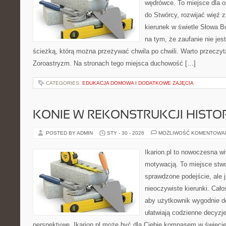
wędrówce. To miejsce dla os
do Stwórcy, rozwijać więź
kierunek w świetle Słowa Bo
na tym, że zaufanie nie jes
ścieżką, którą można przeżywać chwila po chwili. Warto przeczyt
Zoroastryzm. Na stronach tego miejsca duchowość […]
CATEGORIES:
EDUKACJA DOMOWA I DODATKOWE ZAJĘCIA
KONIE W REKONSTRUKCJI HISTO
POSTED BY ADMIN
STY - 30 - 2026
MOŻLIWOŚĆ KOMENTOWA
Ikarion.pl to nowoczesna wi
motywacją. To miejsce stwo
sprawdzone podejście, ale
nieoczywiste kierunki. Cał
aby użytkownik wygodnie doc
ułatwiają codzienne decyzje
perspektywę. Ikarion.pl może być dla Ciebie kompasem w świecie,