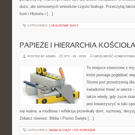
dużo, ale sensownych wniosków często brakuje. Przeczytaj także
koni i Historia i […]
CATEGORIES:
LUKSUSOWE SUV-Y
PAPIEŻE I HIERARCHIA KOŚCIOŁ
POSTED BY ADMIN
STY - 30 - 2026
MOŻLIWOŚĆ KOMENTOWA
To miejsce stworzone z myś
które pomaga pogłębiać wię
Strona jest przestrzenią dla
świadomie trwać w wierze – 
także wtedy, gdy życie staw
jest towarzyszyć w taki sp
się realna, a modlitwa i refleksja przenikały dom, rozmowy, decyzj
Zobacz również: Biblia i Pismo Święte […]
CATEGORIES:
MAMA W CIĄŻY I PO PORODZIE