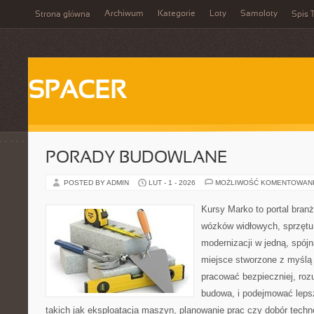
Archiwum
Kategorie
Loty
Samoloty
Strona główna
Spis T
SPACER
PORADY BUDOWLANE
POSTED BY ADMIN
LUT - 1 - 2026
MOŻLIWOŚĆ KOMENTOWAN
Kursy Marko to portal branż
wózków widłowych, sprzętu
modernizacji w jedną, spójn
miejsce stworzone z myślą 
pracować bezpieczniej, roz
budowa, i podejmować leps
takich jak eksploatacja maszyn, planowanie prac czy dobór tech