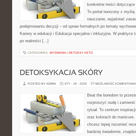
konkretne treści dotyczące
To portal tworzony z myślą 
nauczanie, wyjaśniać zasa
podejmowaniu decyzji – od spraw formalnych po tematy wychowa
Kariery w edukacji i Edukacja specjalna i inkluzyjna. W praktyce 
po realności […]
CATEGORIES:
WYZWANIA I DETOKSY KETO
DETOKSYKACJA SKÓRY
POSTED BY ADMIN
STY - 28 - 2026
MOŻLIWOŚĆ KOMENTOWA
Beat the boredom to przest
rozproszyć nudę i zamienić
rytuał. To centrum inspirac
oraz kolorach do manicure.
chcesz lepiej rozumieć rece
bardziej świadomie, znajdzi