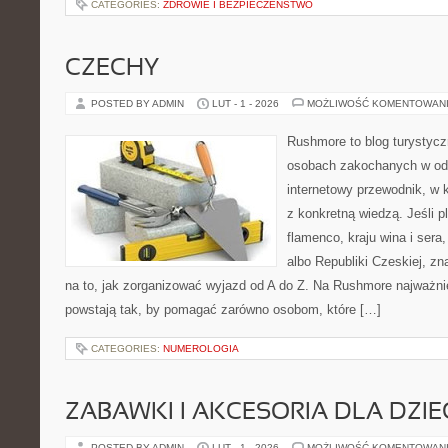
CATEGORIES:
ZDROWIE I BEZPIECZEŃSTWO
CZECHY
POSTED BY ADMIN
LUT - 1 - 2026
MOŻLIWOŚĆ KOMENTOWAN
Rushmore to blog turystycz
osobach zakochanych w od
internetowy przewodnik, w 
z konkretną wiedzą. Jeśli p
flamenco, kraju wina i sera,
albo Republiki Czeskiej, zn
na to, jak zorganizować wyjazd od A do Z. Na Rushmore najważnie
powstają tak, by pomagać zarówno osobom, które […]
CATEGORIES:
NUMEROLOGIA
ZABAWKI I AKCESORIA DLA DZIE
POSTED BY ADMIN
LUT - 1 - 2026
MOŻLIWOŚĆ KOMENTOWAN