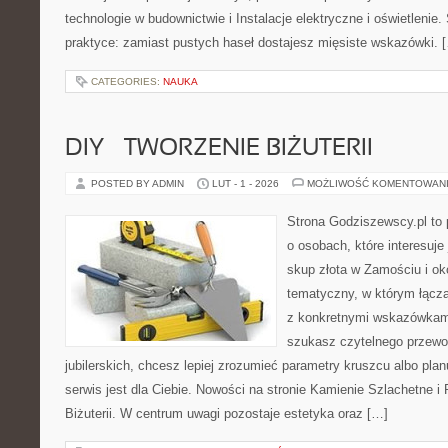
technologie w budownictwie i Instalacje elektryczne i oświetlenie.
praktyce: zamiast pustych haseł dostajesz mięsiste wskazówki. 
CATEGORIES:
NAUKA
DIY – TWORZENIE BIŻUTERII
POSTED BY ADMIN
LUT - 1 - 2026
MOŻLIWOŚĆ KOMENTOWAN
Strona Godziszewscy.pl to 
o osobach, które interesuje 
skup złota w Zamościu i oko
tematyczny, w którym łączą
z konkretnymi wskazówkam
szukasz czytelnego przewo
jubilerskich, chcesz lepiej zrozumieć parametry kruszcu albo pla
serwis jest dla Ciebie. Nowości na stronie Kamienie Szlachetne i
Biżuterii. W centrum uwagi pozostaje estetyka oraz […]