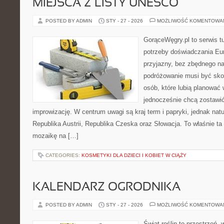
MIEJSCA Z LISTY UNESCO
POSTED BY ADMIN
STY - 27 - 2026
MOŻLIWOŚĆ KOMENTOWA
GorąceWęgry.pl to serwis tu
potrzeby doświadczania Eu
przyjazny, bez zbędnego na
podróżowanie musi być sko
osób, które lubią planować 
jednocześnie chcą zostawić
improwizację. W centrum uwagi są kraj term i papryki, jednak natur
Republika Austrii, Republika Czeska oraz Słowacja. To właśnie ta
mozaikę na […]
CATEGORIES:
KOSMETYKI DLA DZIECI I KOBIET W CIĄŻY
KALENDARZ OGRODNIKA
POSTED BY ADMIN
STY - 27 - 2026
MOŻLIWOŚĆ KOMENTOWA
Świat roślin to przestrzeń, 