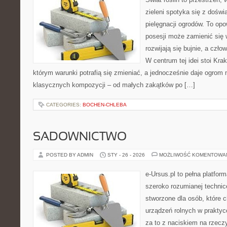
zieleni spotyka się z doświ
pielęgnacji ogrodów. To opo
posesji może zamienić się w
rozwijają się bujnie, a czł
W centrum tej idei stoi Krak
którym warunki potrafią się zmieniać, a jednocześnie daje ogrom 
klasycznych kompozycji – od małych zakątków po […]
CATEGORIES:
BOCHEN-CHLEBA
SADOWNICTWO
POSTED BY ADMIN
STY - 26 - 2026
MOŻLIWOŚĆ KOMENTOWA
e-Ursus.pl to pełna platfor
szeroko rozumianej technice
stworzone dla osób, które 
urządzeń rolnych w praktyc
za to z naciskiem na rzecz