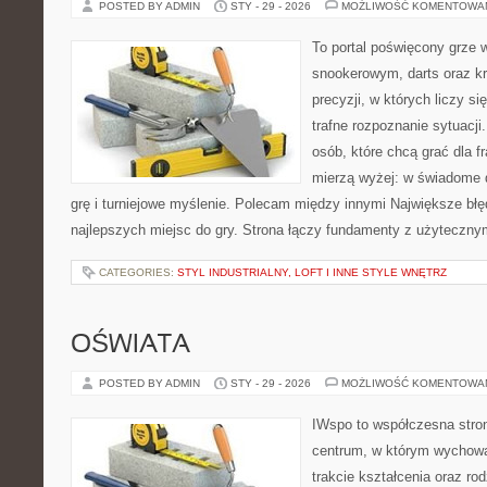
POSTED BY ADMIN
STY - 29 - 2026
MOŻLIWOŚĆ KOMENTOWA
To portal poświęcony grze 
snookerowym, darts oraz k
precyzji, w których liczy s
trafne rozpoznanie sytuacji
osób, które chcą grać dla fr
mierzą wyżej: w świadome 
grę i turniejowe myślenie. Polecam między innymi Największe błęd
najlepszych miejsc do gry. Strona łączy fundamenty z użyteczny
CATEGORIES:
STYL INDUSTRIALNY, LOFT I INNE STYLE WNĘTRZ
OŚWIATA
POSTED BY ADMIN
STY - 29 - 2026
MOŻLIWOŚĆ KOMENTOWA
IWspo to współczesna stro
centrum, w którym wychowa
trakcie kształcenia oraz r