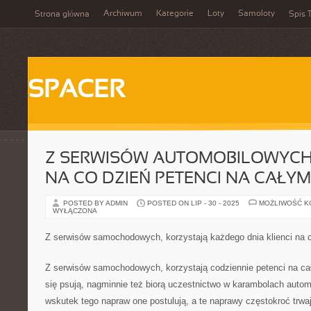
Archiwum
Kategorie
Loty
Samoloty
Strona główna
Spis T
SPACER
Z SERWISÓW AUTOMOBILOWYCH
NA CO DZIEŃ PETENCI NA CAŁYM
POSTED BY ADMIN
POSTED ON LIP - 30 - 2025
MOŻLIWOŚĆ 
WYŁĄCZONA
Z serwisów samochodowych, korzystają każdego dnia klienci na 
Z serwisów samochodowych, korzystają codziennie petenci na ca
się psują, nagminnie też biorą uczestnictwo w karambolach aut
wskutek tego napraw one postulują, a te naprawy częstokroć trwa