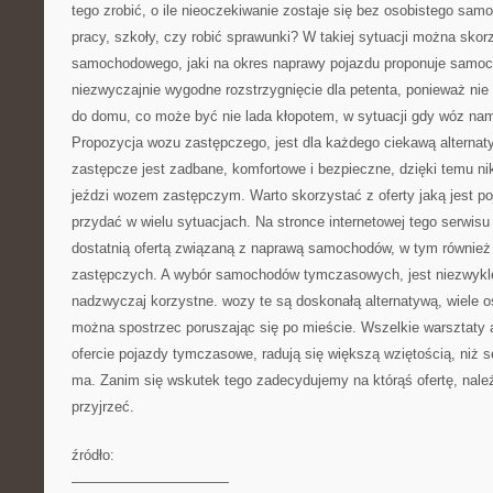
tego zrobić, o ile nieoczekiwanie zostaje się bez osobistego samo
pracy, szkoły, czy robić sprawunki? W takiej sytuacji można skor
samochodowego, jaki na okres naprawy pojazdu proponuje samoc
niezwyczajnie wygodne rozstrzygnięcie dla petenta, ponieważ nie
do domu, co może być nie lada kłopotem, w sytuacji gdy wóz nam
Propozycja wozu zastępczego, jest dla każdego ciekawą alternaty
zastępcze jest zadbane, komfortowe i bezpieczne, dzięki temu nik
jeździ wozem zastępczym. Warto skorzystać z oferty jaką jest p
przydać w wielu sytuacjach. Na stronce internetowej tego serwisu
dostatnią ofertą związaną z naprawą samochodów, w tym równie
zastępczych. A wybór samochodów tymczasowych, jest niezwykle 
nadzwyczaj korzystne. wozy te są doskonałą alternatywą, wiele o
można spostrzec poruszając się po mieście. Wszelkie warsztaty 
ofercie pojazdy tymczasowe, radują się większą wziętością, niż se
ma. Zanim się wskutek tego zadecydujemy na którąś ofertę, należ
przyjrzeć.
źródło:
———————————