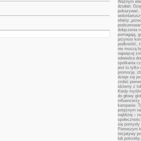
Ważnym elem
działań. Dzi
pokazywać, c
wolontariusz
efekty „przed”
podsumowani
dołączenia n
pomagają, g
przynosi kon
podkreślić, 
nie muszą b
najwięcej zm
odwiedza dom
spotkania cz
jest tu tylk
promocję, z
dzieje się j
zrobić pierw
idziemy z to
Kiedy myślim
do głowy glo
influencerzy
kampanie. T
potężnym na
najbliżej – n
społeczności
się pomysły n
Pierwszym k
inicjatywy j
lub potrzeby