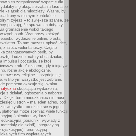
powinien zorganizować wsparcie dla
zydałaby się akcja sprzątania lasu albo
nie książek dla młodzieży. Ważne, by
 osadzony w realnym kontekście
tórym żyjesz – to zwiększa szanse, że
ńcy poczują, że sprawa ich dotyczy.
twia gromadzenie wokół takiego
rwszych osób. Wystarczy założyć
ebooku, wydarzenie online, prostą
ewsletter. To tam możesz opisać ideę,
e, znaleźć wolontariuszy. Często
ilka zaangażowanych osób, by
resztę. Ludzie z natury chcą działać,
ją impulsu i poczucia, że ktoś
pierwszy krok. Z czasem, gdy inicjatyw
– np. różne akcje ekologiczne,
portowe czy religijne – przydaje się
e, w którym wszystko jest zebrane.
kle pomocna okazuje się lokalna
ematyczna
skupiająca wydarzenia,
acje z działań, ogłoszenia o naborze
y. Dzięki temu mieszkaniec nie musi
ziesięciu stron – ma jeden adres, pod
zie wszystko, co dzieje się w jego
a platforma może spełniać wiele funkcji
macyjną (kalendarz wydarzeń,
, edukacyjną (poradniki, wywiady z
 materiały dla szkół), integracyjną
y dyskusyjne) i promocyjną
 lokalnych firm wspierających