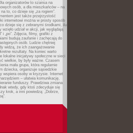
 Dla organizatorów to szansa na
 nowych osób, a dla mieszkańców – na
na to, co dzieje się „za rogiem”.
entem jest także przejrzystość
ęki internetowi można w prosty sposób
o dzieje się z zebranymi środkami, ilu
y wzięło udział w akcji, jak wyglądają
 i „po”. Zdjęcia, filmy, grafiki z
ami budują zaufanie i zachęcają do
astępnych osób. Ludzie chętniej
dy widzą, że ich zaangażowanie
kretne rezultaty. Na koniec warto
że lokalne inicjatywy społeczne w sieci
yć wielkie, by były ważne. Czasem
ienia mała grupa, która regularnie
 dziecka, organizuje sąsiedzkie
y wspiera osoby w kryzysie. Internet
o narzędziem – ułatwia komunikację,
bieranie funduszy. Prawdziwa zmiana
ednak wtedy, gdy ktoś zdecyduje się
szy krok, a inni powiedzą: „Dobrze,
bą”.