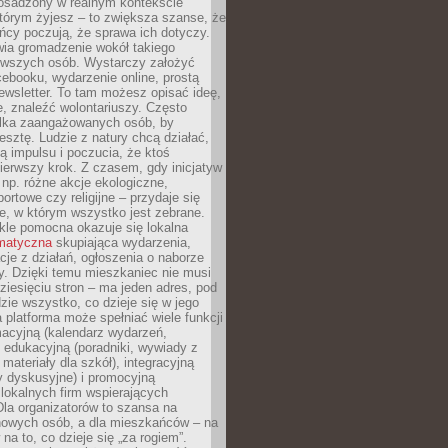
 osadzony w realnym kontekście
tórym żyjesz – to zwiększa szanse, że
ńcy poczują, że sprawa ich dotyczy.
twia gromadzenie wokół takiego
rwszych osób. Wystarczy założyć
ebooku, wydarzenie online, prostą
ewsletter. To tam możesz opisać ideę,
e, znaleźć wolontariuszy. Często
ilka zaangażowanych osób, by
resztę. Ludzie z natury chcą działać,
ją impulsu i poczucia, że ktoś
pierwszy krok. Z czasem, gdy inicjatyw
– np. różne akcje ekologiczne,
portowe czy religijne – przydaje się
e, w którym wszystko jest zebrane.
kle pomocna okazuje się lokalna
ematyczna
skupiająca wydarzenia,
acje z działań, ogłoszenia o naborze
y. Dzięki temu mieszkaniec nie musi
ziesięciu stron – ma jeden adres, pod
zie wszystko, co dzieje się w jego
a platforma może spełniać wiele funkcji
macyjną (kalendarz wydarzeń,
, edukacyjną (poradniki, wywiady z
 materiały dla szkół), integracyjną
y dyskusyjne) i promocyjną
 lokalnych firm wspierających
 Dla organizatorów to szansa na
 nowych osób, a dla mieszkańców – na
na to, co dzieje się „za rogiem”.