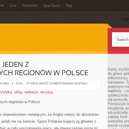
rie
Loty
Samoloty
Tagi
Spis Treści
SUB
 JEDEN Z
Kiedy myślim
YCH REGIONÓW W POLSCE
do głowy glo
influencerzy
kampanie. T
WIELKOPOLSKA
 GRU - 3 - 2025
MOŻLIWOŚĆ KOMENTOWANIA
ZOSTAŁA
potężnym na
–
JEDEN
najbliżej – n
rystyka
,
urlop
,
wakacje
,
wczasy
Z
społeczności
NAJWSPANIALSZYCH
REGIONÓW
się pomysły n
szych regionów w Polsce
W
Pierwszym k
POLSCE
inicjatywy j
lub potrzeby
ze stwierdzeniem mówiącym, że Anglia należy do absolutnie
zabaw, ktoś 
seniorów, pr
jeżeli nie na świecie. Sporo Polaków kojarzy ją głównie z
nocne czyta
ać w celu poszukiwania pracy, ale równocześnie może to