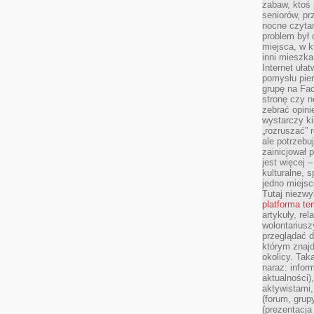
zabaw, ktoś 
seniorów, pr
nocne czyta
problem był
miejsca, w k
inni mieszka
Internet uła
pomysłu pie
grupę na Fac
stronę czy n
zebrać opini
wystarczy k
„rozruszać” 
ale potrzebu
zainicjował 
jest więcej 
kulturalne, s
jedno miejsc
Tutaj niezwy
platforma t
artykuły, rel
wolontariusz
przeglądać d
którym znajd
okolicy. Tak
naraz: infor
aktualności)
aktywistami,
(forum, grup
(prezentacja