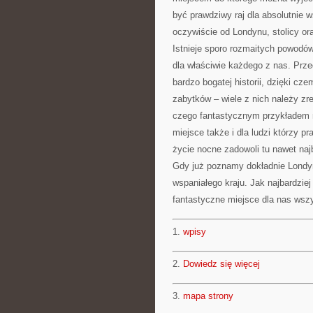
być prawdziwy raj dla absolutnie w
oczywiście od Londynu, stolicy or
Istnieje sporo rozmaitych powodó
dla właściwie każdego z nas. Prze
bardzo bogatej historii, dzięki c
zabytków – wiele z nich należy zr
czego fantastycznym przykładem m
miejsce także i dla ludzi którzy p
życie nocne zadowoli tu nawet na
Gdy już poznamy dokładnie Londyn
wspaniałego kraju. Jak najbardzie
fantastyczne miejsce dla nas wszy
1.
wpisy
2.
Dowiedz się więcej
3.
mapa strony