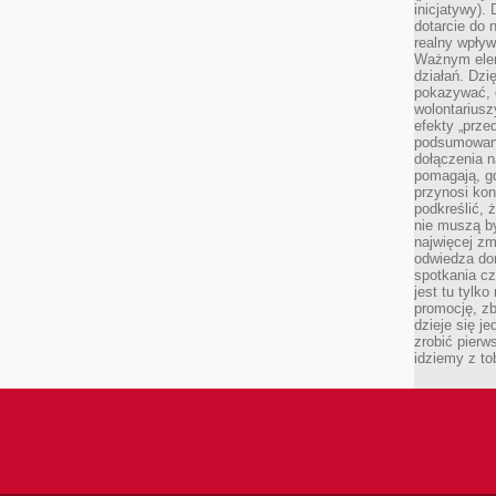
inicjatywy).
dotarcie do
realny wpływ 
Ważnym elem
działań. Dzi
pokazywać, c
wolontariusz
efekty „przed”
podsumowani
dołączenia n
pomagają, g
przynosi kon
podkreślić, 
nie muszą b
najwięcej zm
odwiedza dom
spotkania cz
jest tu tylk
promocję, z
dzieje się j
zrobić pierw
idziemy z to