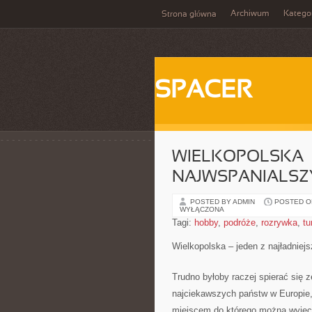
Archiwum
Katego
Strona główna
SPACER
WIELKOPOLSKA –
NAJWSPANIALSZ
POSTED BY ADMIN
POSTED ON
WYŁĄCZONA
Tagi:
hobby
,
podróże
,
rozrywka
,
tu
Wielkopolska – jeden z najładniej
Trudno byłoby raczej spierać się 
najciekawszych państw w Europie, 
miejscem do którego można wyjech