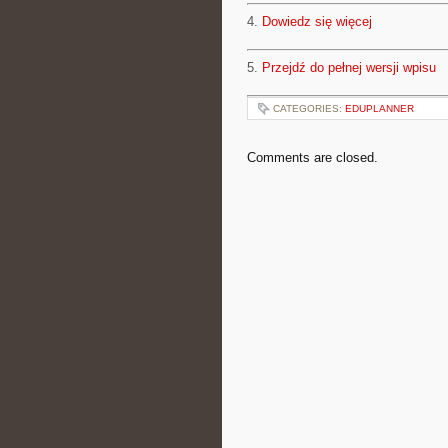
4.
Dowiedz się więcej
5.
Przejdź do pełnej wersji wpisu
CATEGORIES:
EDUPLANNER
Comments are closed.