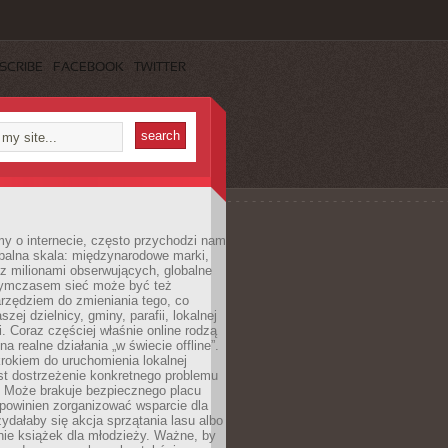
SCRIBE
FACEBOOK
TWITTER
y o internecie, często przychodzi nam
balna skala: międzynarodowe marki,
 z milionami obserwujących, globalne
ymczasem sieć może być też
rzędziem do zmieniania tego, co
aszej dzielnicy, gminy, parafii, lokalnej
. Coraz częściej właśnie online rodzą
a realne działania „w świecie offline”.
rokiem do uruchomienia lokalnej
est dostrzeżenie konkretnego problemu
. Może brakuje bezpiecznego placu
powinien zorganizować wsparcie dla
zydałaby się akcja sprzątania lasu albo
nie książek dla młodzieży. Ważne, by