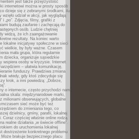
entem jest także przejrzystość
ęki internetowi można w prosty sposób
o dzieje się z zebranymi środkami, ilu
y wzięło udział w akcji, jak wyglądają
 i „po”. Zdjęcia, filmy, grafiki z
ami budują zaufanie i zachęcają do
astępnych osób. Ludzie chętniej
dy widzą, że ich zaangażowanie
kretne rezultaty. Na koniec warto
że lokalne inicjatywy społeczne w sieci
yć wielkie, by były ważne. Czasem
ienia mała grupa, która regularnie
 dziecka, organizuje sąsiedzkie
y wspiera osoby w kryzysie. Internet
o narzędziem – ułatwia komunikację,
bieranie funduszy. Prawdziwa zmiana
ednak wtedy, gdy ktoś zdecyduje się
szy krok, a inni powiedzą: „Dobrze,
bą”.
y o internecie, często przychodzi nam
balna skala: międzynarodowe marki,
 z milionami obserwujących, globalne
ymczasem sieć może być też
rzędziem do zmieniania tego, co
aszej dzielnicy, gminy, parafii, lokalnej
. Coraz częściej właśnie online rodzą
a realne działania „w świecie offline”.
rokiem do uruchomienia lokalnej
est dostrzeżenie konkretnego problemu
. Może brakuje bezpiecznego placu