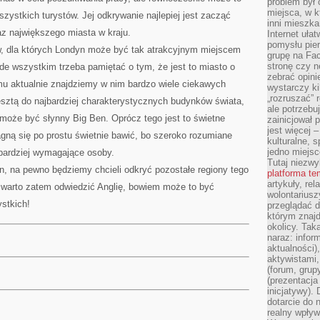
problem był
miejsca, w k
szystkich turystów. Jej odkrywanie najlepiej jest zacząć
inni mieszka
az największego miasta w kraju.
Internet uła
pomysłu pie
w, dla których Londyn może być tak atrakcyjnym miejscem
grupę na Fac
stronę czy n
de wszystkim trzeba pamiętać o tym, że jest to miasto o
zebrać opini
zemu aktualnie znajdziemy w nim bardzo wiele ciekawych
wystarczy k
„rozruszać” 
esztą do najbardziej charakterystycznych budynków świata,
ale potrzebu
oże być słynny Big Ben. Oprócz tego jest to świetne
zainicjował 
jest więcej 
ragną się po prostu świetnie bawić, bo szeroko rozumiane
kulturalne, s
jedno miejsc
jbardziej wymagające osoby.
Tutaj niezwy
, na pewno będziemy chcieli odkryć pozostałe regiony tego
platforma t
artykuły, rel
j warto zatem odwiedzić Anglię, bowiem może to być
wolontariusz
stkich!
przeglądać d
którym znajd
okolicy. Tak
naraz: infor
aktualności)
aktywistami,
(forum, grup
(prezentacja
inicjatywy).
dotarcie do
realny wpływ 