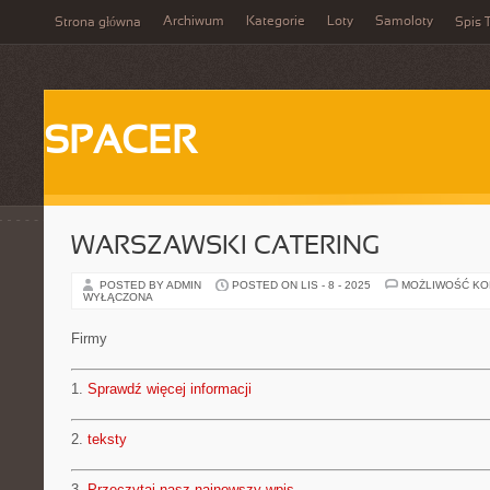
Archiwum
Kategorie
Loty
Samoloty
Strona główna
Spis T
SPACER
WARSZAWSKI CATERING
POSTED BY ADMIN
POSTED ON LIS - 8 - 2025
MOŻLIWOŚĆ K
WYŁĄCZONA
Firmy
1.
Sprawdź więcej informacji
2.
teksty
3.
Przeczytaj nasz najnowszy wpis