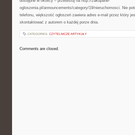
dostępne w okolicy – przetestuj na http://zakopane-
ogloszenia.pl/announcements/category/19/nieruchomosci. Nie po
telefonu, większość ogłoszeń zawiera adres e-mail przez który je
skontaktować z autorem o każdej porze dnia.
CATEGORIES:
CZYTELNICZE ARTYKUŁY
Comments are closed.