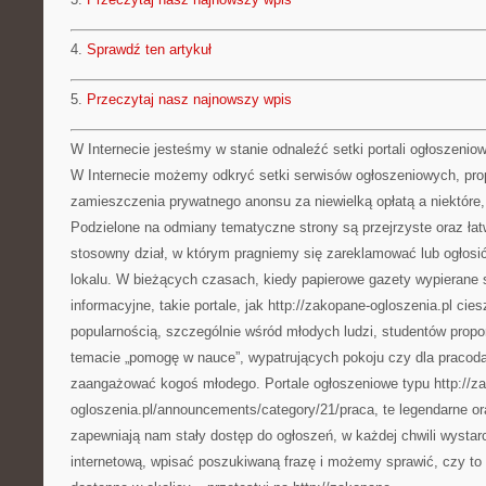
4.
Sprawdź ten artykuł
5.
Przeczytaj nasz najnowszy wpis
W Internecie jesteśmy w stanie odnaleźć setki portali ogłoszenio
W Internecie możemy odkryć setki serwisów ogłoszeniowych, pr
zamieszczenia prywatnego anonsu za niewielką opłatą a niektóre
Podzielone na odmiany tematyczne strony są przejrzyste oraz ła
stosowny dział, w którym pragniemy się zareklamować lub ogłosi
lokalu. W bieżących czasach, kiedy papierowe gazety wypierane 
informacyjne, takie portale, jak http://zakopane-ogloszenia.pl cie
popularnością, szczególnie wśród młodych ludzi, studentów propo
temacie „pomogę w nauce”, wypatrujących pokoju czy dla praco
zaangażować kogoś młodego. Portale ogłoszeniowe typu http://z
ogloszenia.pl/announcements/category/21/praca, te legendarne or
zapewniają nam stały dostęp do ogłoszeń, w każdej chwili wystar
internetową, wpisać poszukiwaną frazę i możemy sprawić, czy to