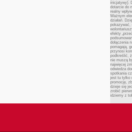
inicjatywy).
dotarcie do
realny wpływ 
Ważnym elem
działań. Dzi
pokazywać, c
wolontariusz
efekty „przed”
podsumowani
dołączenia n
pomagają, g
przynosi kon
podkreślić, 
nie muszą b
najwięcej zm
odwiedza dom
spotkania cz
jest tu tylk
promocję, z
dzieje się j
zrobić pierw
idziemy z to