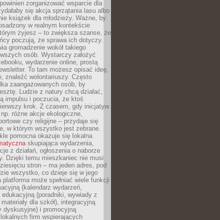
powinien zorganizować wsparcie dla
zydałaby się akcja sprzątania lasu albo
nie książek dla młodzieży. Ważne, by
 osadzony w realnym kontekście
tórym żyjesz – to zwiększa szanse, że
ńcy poczują, że sprawa ich dotyczy.
twia gromadzenie wokół takiego
rwszych osób. Wystarczy założyć
ebooku, wydarzenie online, prostą
ewsletter. To tam możesz opisać ideę,
e, znaleźć wolontariuszy. Często
ilka zaangażowanych osób, by
resztę. Ludzie z natury chcą działać,
ją impulsu i poczucia, że ktoś
pierwszy krok. Z czasem, gdy inicjatyw
– np. różne akcje ekologiczne,
portowe czy religijne – przydaje się
e, w którym wszystko jest zebrane.
kle pomocna okazuje się lokalna
ematyczna
skupiająca wydarzenia,
acje z działań, ogłoszenia o naborze
y. Dzięki temu mieszkaniec nie musi
ziesięciu stron – ma jeden adres, pod
zie wszystko, co dzieje się w jego
a platforma może spełniać wiele funkcji
macyjną (kalendarz wydarzeń,
, edukacyjną (poradniki, wywiady z
 materiały dla szkół), integracyjną
y dyskusyjne) i promocyjną
 lokalnych firm wspierających