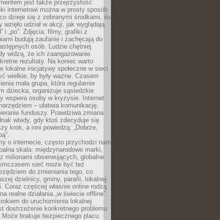
entem jest także przejrzystość
ęki internetowi można w prosty sposób
o dzieje się z zebranymi środkami, ilu
y wzięło udział w akcji, jak wyglądają
 i „po”. Zdjęcia, filmy, grafiki z
ami budują zaufanie i zachęcają do
astępnych osób. Ludzie chętniej
dy widzą, że ich zaangażowanie
kretne rezultaty. Na koniec warto
że lokalne inicjatywy społeczne w sieci
yć wielkie, by były ważne. Czasem
ienia mała grupa, która regularnie
 dziecka, organizuje sąsiedzkie
y wspiera osoby w kryzysie. Internet
o narzędziem – ułatwia komunikację,
bieranie funduszy. Prawdziwa zmiana
ednak wtedy, gdy ktoś zdecyduje się
szy krok, a inni powiedzą: „Dobrze,
bą”.
y o internecie, często przychodzi nam
balna skala: międzynarodowe marki,
 z milionami obserwujących, globalne
ymczasem sieć może być też
rzędziem do zmieniania tego, co
aszej dzielnicy, gminy, parafii, lokalnej
. Coraz częściej właśnie online rodzą
a realne działania „w świecie offline”.
rokiem do uruchomienia lokalnej
est dostrzeżenie konkretnego problemu
. Może brakuje bezpiecznego placu