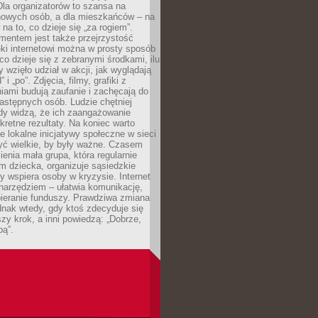
 Dla organizatorów to szansa na
 nowych osób, a dla mieszkańców – na
na to, co dzieje się „za rogiem”.
entem jest także przejrzystość
ęki internetowi można w prosty sposób
o dzieje się z zebranymi środkami, ilu
y wzięło udział w akcji, jak wyglądają
 i „po”. Zdjęcia, filmy, grafiki z
ami budują zaufanie i zachęcają do
astępnych osób. Ludzie chętniej
dy widzą, że ich zaangażowanie
kretne rezultaty. Na koniec warto
że lokalne inicjatywy społeczne w sieci
yć wielkie, by były ważne. Czasem
ienia mała grupa, która regularnie
 dziecka, organizuje sąsiedzkie
y wspiera osoby w kryzysie. Internet
o narzędziem – ułatwia komunikację,
bieranie funduszy. Prawdziwa zmiana
ednak wtedy, gdy ktoś zdecyduje się
szy krok, a inni powiedzą: „Dobrze,
bą”.