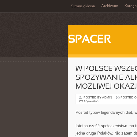
Archiwum
Katego
Strona główna
SPACER
W POLSCE WSZE
SPOŻYWANIE AL
MOŻLIWEJ OKAZJ
POSTED BY ADMIN
POSTED ON 
WYŁĄCZONA
Pośród typów legendarnych diet, w
Istotna cześć społeczeństwa ma t
jedna druga Polaków. Nic zatem dz