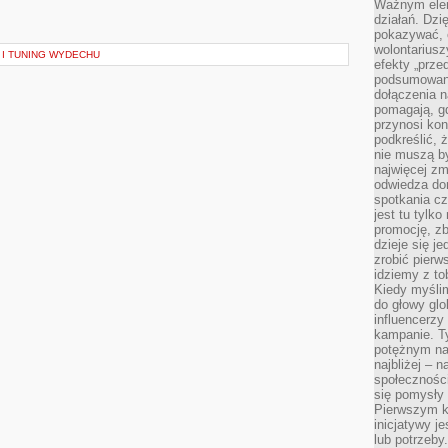
Ważnym elem
działań. Dzi
pokazywać, c
wolontariusz
 I TUNING WYDECHU
efekty „przed”
podsumowani
dołączenia n
pomagają, g
przynosi kon
podkreślić, 
nie muszą b
najwięcej zm
odwiedza dom
spotkania cz
jest tu tylk
promocję, z
dzieje się j
zrobić pierw
idziemy z to
Kiedy myślim
do głowy glo
influencerzy
kampanie. T
potężnym na
najbliżej – n
społeczności
się pomysły n
Pierwszym k
inicjatywy j
lub potrzeby