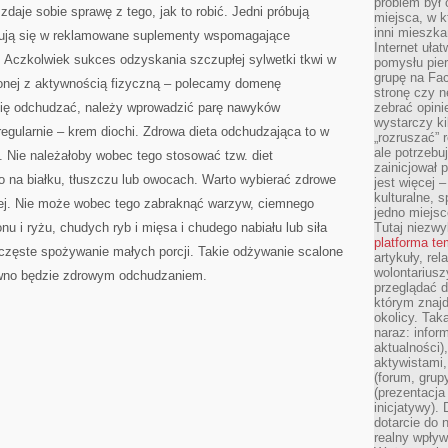
problem był
zdaje sobie sprawę z tego, jak to robić. Jedni próbują
miejsca, w k
inni mieszka
atrują się w reklamowane suplementy wspomagające
Internet uła
t. Aczkolwiek sukces odzyskania szczupłej sylwetki tkwi w
pomysłu pie
grupę na Fac
lonej z aktywnością fizyczną – polecamy domenę
stronę czy n
 się odchudzać, należy wprowadzić parę nawyków
zebrać opini
wystarczy k
egularnie – krem diochi. Zdrowa dieta odchudzająca to w
„rozruszać” 
ale potrzebu
. Nie należałoby wobec tego stosować tzw. diet
zainicjował 
o na białku, tłuszczu lub owocach. Warto wybierać zdrowe
jest więcej 
kulturalne, s
wej. Nie może wobec tego zabraknąć warzyw, ciemnego
jedno miejsc
u i ryżu, chudych ryb i mięsa i chudego nabiału lub siła
Tutaj niezwy
platforma t
 i częste spożywanie małych porcji. Takie odżywanie scalone
artykuły, rel
wolontariusz
wno będzie zdrowym odchudzaniem.
przeglądać d
którym znajd
okolicy. Tak
naraz: infor
aktualności)
aktywistami,
(forum, grup
(prezentacja
inicjatywy).
dotarcie do
realny wpływ 