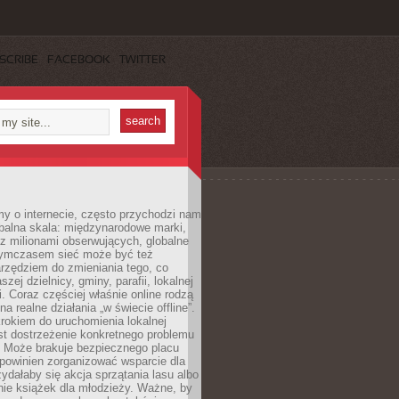
SCRIBE
FACEBOOK
TWITTER
y o internecie, często przychodzi nam
balna skala: międzynarodowe marki,
 z milionami obserwujących, globalne
ymczasem sieć może być też
rzędziem do zmieniania tego, co
aszej dzielnicy, gminy, parafii, lokalnej
. Coraz częściej właśnie online rodzą
a realne działania „w świecie offline”.
rokiem do uruchomienia lokalnej
est dostrzeżenie konkretnego problemu
. Może brakuje bezpiecznego placu
powinien zorganizować wsparcie dla
zydałaby się akcja sprzątania lasu albo
nie książek dla młodzieży. Ważne, by