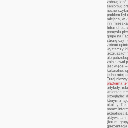
zabaw, ktoś 
seniorów, pr
nocne czyta
problem był
miejsca, w k
inni mieszka
Internet uła
pomysłu pie
grupę na Fac
stronę czy n
zebrać opini
wystarczy k
„rozruszać” 
ale potrzebu
zainicjował 
jest więcej 
kulturalne, s
jedno miejsc
Tutaj niezwy
platforma t
artykuły, rel
wolontariusz
przeglądać d
którym znajd
okolicy. Tak
naraz: infor
aktualności)
aktywistami,
(forum, grup
(prezentacja