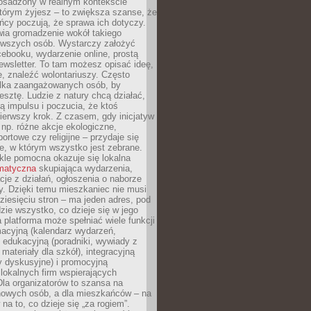
 osadzony w realnym kontekście
tórym żyjesz – to zwiększa szanse, że
ńcy poczują, że sprawa ich dotyczy.
twia gromadzenie wokół takiego
rwszych osób. Wystarczy założyć
ebooku, wydarzenie online, prostą
ewsletter. To tam możesz opisać ideę,
e, znaleźć wolontariuszy. Często
ilka zaangażowanych osób, by
resztę. Ludzie z natury chcą działać,
ją impulsu i poczucia, że ktoś
pierwszy krok. Z czasem, gdy inicjatyw
– np. różne akcje ekologiczne,
portowe czy religijne – przydaje się
e, w którym wszystko jest zebrane.
kle pomocna okazuje się lokalna
ematyczna
skupiająca wydarzenia,
acje z działań, ogłoszenia o naborze
y. Dzięki temu mieszkaniec nie musi
ziesięciu stron – ma jeden adres, pod
zie wszystko, co dzieje się w jego
a platforma może spełniać wiele funkcji
macyjną (kalendarz wydarzeń,
, edukacyjną (poradniki, wywiady z
 materiały dla szkół), integracyjną
y dyskusyjne) i promocyjną
 lokalnych firm wspierających
 Dla organizatorów to szansa na
 nowych osób, a dla mieszkańców – na
na to, co dzieje się „za rogiem”.