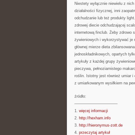
Niestety wyłącznie niewielu z nich 
działalności fizycznej, inni zaop
odchudzanie lub też produkty ligh
zdrowej diecie odchudzającej sca
internetową finclub. Żeby zdrowo
żywieniowych i wykorzystywać je r
głównej mierze dieta zbilansowana
jednoskładnikowych, opartych tylk
artykuły z każdej grupy żywienio
pieczywa, pełnoziarnistego makaron
roślin. Istotny jest również umiar
z umiarkowanym wysiłkiem na pe
źródło:
———————————
1.
więcej informacji
2.
http://hexham.info
3.
http://hieronymus-zott.de
4.
przeczytaj artykuł