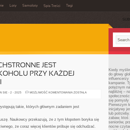
rie
Loty
Samoloty
Tagi
Spis Treści
SUB
CHSTRONNE JEST
Kiedy myślim
KOHOLU PRZY KAŻDEJ
do głowy glo
influencerzy
I
kampanie. T
potężnym na
najbliżej – n
W
SIE - 2 - 2025
MOŻLIWOŚĆ KOMENTOWANIA
ZOSTAŁA
POLSCE
społeczności
WSZECHSTRONNE
się pomysły n
JEST
Pierwszym k
SPOŻYWANIE
ystępują takie, których głównym zadaniem jest
ALKOHOLU
inicjatywy j
PRZY
lub potrzeby
KAŻDEJ
zabaw, ktoś 
MOŻLIWEJ
uszę. Naukowcy przekazują, że z tym kłopotem boryka się
OKAZJI
seniorów, pr
iwnego, że coraz więcej klientów próbuje się odchudzać.
nocne czyta