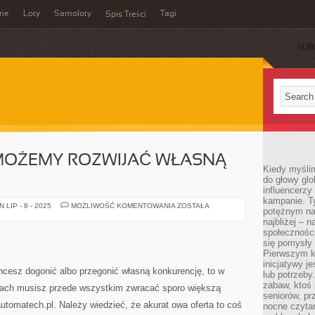
rie
Loty
Samoloty
Tagi
Spis Treści
SUB
 MOŻEMY ROZWIJAĆ WŁASNĄ
Kiedy myślim
do głowy glo
influencerzy
kampanie. T
W
LIP - 8 - 2025
MOŻLIWOŚĆ KOMENTOWANIA
ZOSTAŁA
potężnym na
JAKI
SPOSÓB
najbliżej – n
MOŻEMY
społeczności
ROZWIJAĆ
się pomysły n
WŁASNĄ
FIRMĘ?
Pierwszym k
inicjatywy j
hcesz dogonić albo przegonić własną konkurencję, to w
lub potrzeby
zabaw, ktoś 
kach musisz przede wszystkim zwracać sporo większą
seniorów, pr
automatech.pl. Należy wiedzieć, że akurat owa oferta to coś
nocne czyta