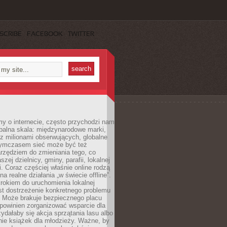
SCRIBE
FACEBOOK
TWITTER
y o internecie, często przychodzi nam
balna skala: międzynarodowe marki,
 z milionami obserwujących, globalne
ymczasem sieć może być też
rzędziem do zmieniania tego, co
aszej dzielnicy, gminy, parafii, lokalnej
. Coraz częściej właśnie online rodzą
a realne działania „w świecie offline”.
rokiem do uruchomienia lokalnej
est dostrzeżenie konkretnego problemu
. Może brakuje bezpiecznego placu
powinien zorganizować wsparcie dla
zydałaby się akcja sprzątania lasu albo
nie książek dla młodzieży. Ważne, by