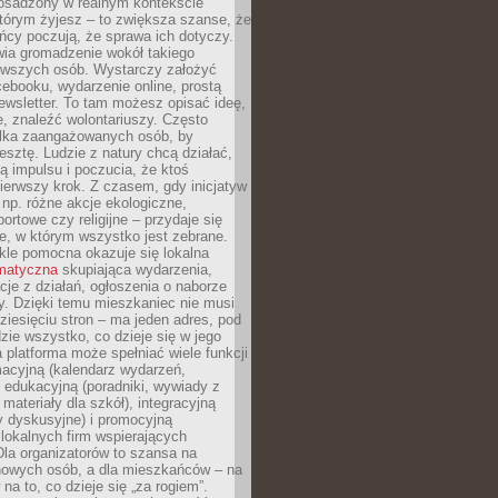
 osadzony w realnym kontekście
tórym żyjesz – to zwiększa szanse, że
ńcy poczują, że sprawa ich dotyczy.
twia gromadzenie wokół takiego
rwszych osób. Wystarczy założyć
ebooku, wydarzenie online, prostą
ewsletter. To tam możesz opisać ideę,
e, znaleźć wolontariuszy. Często
ilka zaangażowanych osób, by
resztę. Ludzie z natury chcą działać,
ją impulsu i poczucia, że ktoś
pierwszy krok. Z czasem, gdy inicjatyw
– np. różne akcje ekologiczne,
portowe czy religijne – przydaje się
e, w którym wszystko jest zebrane.
kle pomocna okazuje się lokalna
ematyczna
skupiająca wydarzenia,
acje z działań, ogłoszenia o naborze
y. Dzięki temu mieszkaniec nie musi
ziesięciu stron – ma jeden adres, pod
zie wszystko, co dzieje się w jego
a platforma może spełniać wiele funkcji
macyjną (kalendarz wydarzeń,
, edukacyjną (poradniki, wywiady z
 materiały dla szkół), integracyjną
y dyskusyjne) i promocyjną
 lokalnych firm wspierających
 Dla organizatorów to szansa na
 nowych osób, a dla mieszkańców – na
na to, co dzieje się „za rogiem”.