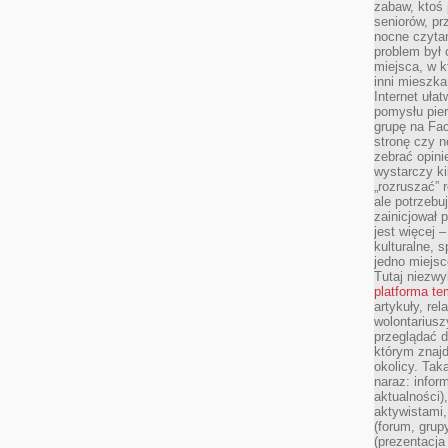
zabaw, ktoś 
seniorów, pr
nocne czyta
problem był
miejsca, w k
inni mieszka
Internet uła
pomysłu pie
grupę na Fac
stronę czy n
zebrać opini
wystarczy k
„rozruszać” 
ale potrzebu
zainicjował 
jest więcej 
kulturalne, s
jedno miejsc
Tutaj niezwy
platforma t
artykuły, rel
wolontariusz
przeglądać d
którym znajd
okolicy. Tak
naraz: infor
aktualności)
aktywistami,
(forum, grup
(prezentacja