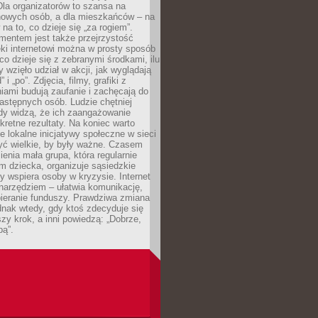
 Dla organizatorów to szansa na
 nowych osób, a dla mieszkańców – na
na to, co dzieje się „za rogiem”.
entem jest także przejrzystość
ęki internetowi można w prosty sposób
o dzieje się z zebranymi środkami, ilu
y wzięło udział w akcji, jak wyglądają
 i „po”. Zdjęcia, filmy, grafiki z
ami budują zaufanie i zachęcają do
astępnych osób. Ludzie chętniej
dy widzą, że ich zaangażowanie
kretne rezultaty. Na koniec warto
że lokalne inicjatywy społeczne w sieci
yć wielkie, by były ważne. Czasem
ienia mała grupa, która regularnie
 dziecka, organizuje sąsiedzkie
y wspiera osoby w kryzysie. Internet
o narzędziem – ułatwia komunikację,
bieranie funduszy. Prawdziwa zmiana
ednak wtedy, gdy ktoś zdecyduje się
szy krok, a inni powiedzą: „Dobrze,
bą”.