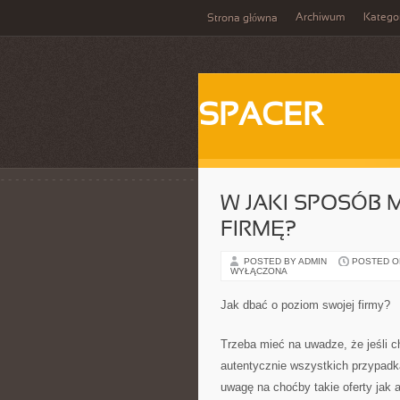
Archiwum
Katego
Strona główna
SPACER
W JAKI SPOSÓB
FIRMĘ?
POSTED BY ADMIN
POSTED ON 
WYŁĄCZONA
Jak dbać o poziom swojej firmy?
Trzeba mieć na uwadze, że jeśli c
autentycznie wszystkich przypad
uwagę na choćby takie oferty jak 