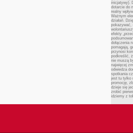
inicjatywy).
dotarcie do
realny wpływ 
Ważnym elem
działań. Dzi
pokazywać, c
wolontariusz
efekty „przed”
podsumowani
dołączenia n
pomagają, g
przynosi kon
podkreślić, 
nie muszą b
najwięcej zm
odwiedza dom
spotkania cz
jest tu tylk
promocję, z
dzieje się j
zrobić pierw
idziemy z to