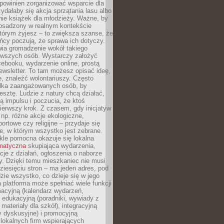
powinien zorganizować wsparcie dla
zydałaby się akcja sprzątania lasu albo
nie książek dla młodzieży. Ważne, by
 osadzony w realnym kontekście
tórym żyjesz – to zwiększa szanse, że
ńcy poczują, że sprawa ich dotyczy.
twia gromadzenie wokół takiego
rwszych osób. Wystarczy założyć
ebooku, wydarzenie online, prostą
ewsletter. To tam możesz opisać ideę,
e, znaleźć wolontariuszy. Często
ilka zaangażowanych osób, by
resztę. Ludzie z natury chcą działać,
ją impulsu i poczucia, że ktoś
pierwszy krok. Z czasem, gdy inicjatyw
– np. różne akcje ekologiczne,
portowe czy religijne – przydaje się
e, w którym wszystko jest zebrane.
kle pomocna okazuje się lokalna
ematyczna
skupiająca wydarzenia,
acje z działań, ogłoszenia o naborze
y. Dzięki temu mieszkaniec nie musi
ziesięciu stron – ma jeden adres, pod
zie wszystko, co dzieje się w jego
a platforma może spełniać wiele funkcji
macyjną (kalendarz wydarzeń,
, edukacyjną (poradniki, wywiady z
 materiały dla szkół), integracyjną
y dyskusyjne) i promocyjną
 lokalnych firm wspierających