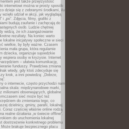
entem jest także przejrzystość
ęki internetowi można w prosty sposób
o dzieje się z zebranymi środkami, ilu
y wzięło udział w akcji, jak wyglądają
 i „po”. Zdjęcia, filmy, grafiki z
ami budują zaufanie i zachęcają do
astępnych osób. Ludzie chętniej
dy widzą, że ich zaangażowanie
kretne rezultaty. Na koniec warto
że lokalne inicjatywy społeczne w sieci
yć wielkie, by były ważne. Czasem
ienia mała grupa, która regularnie
 dziecka, organizuje sąsiedzkie
y wspiera osoby w kryzysie. Internet
o narzędziem – ułatwia komunikację,
bieranie funduszy. Prawdziwa zmiana
ednak wtedy, gdy ktoś zdecyduje się
szy krok, a inni powiedzą: „Dobrze,
bą”.
y o internecie, często przychodzi nam
balna skala: międzynarodowe marki,
 z milionami obserwujących, globalne
ymczasem sieć może być też
rzędziem do zmieniania tego, co
aszej dzielnicy, gminy, parafii, lokalnej
. Coraz częściej właśnie online rodzą
a realne działania „w świecie offline”.
rokiem do uruchomienia lokalnej
est dostrzeżenie konkretnego problemu
. Może brakuje bezpiecznego placu