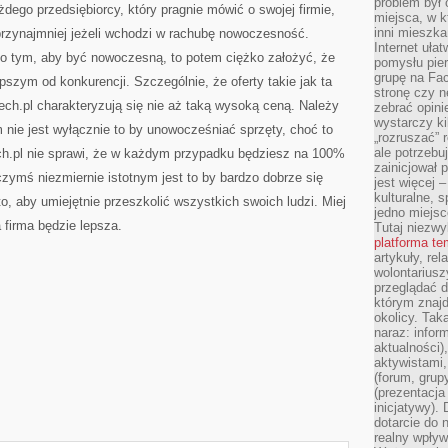
problem był
dego przedsiębiorcy, który pragnie mówić o swojej firmie,
miejsca, w k
inni mieszka
 przynajmniej jeżeli wchodzi w rachubę nowoczesność.
Internet uła
 o tym, aby być nowoczesną, to potem ciężko założyć, że
pomysłu pie
grupę na Fac
pszym od konkurencji. Szczególnie, że oferty takie jak ta
stronę czy n
ch.pl charakteryzują się nie aż taką wysoką ceną. Należy
zebrać opini
wystarczy k
nie jest wyłącznie to by unowocześniać sprzęty, choć to
„rozruszać” 
ale potrzebu
h.pl nie sprawi, że w każdym przypadku będziesz na 100%
zainicjował 
zymś niezmiernie istotnym jest to by bardzo dobrze się
jest więcej 
kulturalne, s
to, aby umiejętnie przeszkolić wszystkich swoich ludzi. Miej
jedno miejsc
 firma będzie lepsza.
Tutaj niezwy
platforma t
artykuły, rel
wolontariusz
przeglądać d
którym znajd
okolicy. Tak
naraz: infor
aktualności)
aktywistami,
(forum, grup
(prezentacja
inicjatywy).
dotarcie do
realny wpływ 