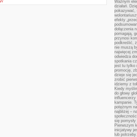
Ważnym elem
WY
działań. Dzi
pokazywać, c
wolontariusz
efekty „przed”
podsumowani
dołączenia n
pomagają, g
przynosi kon
podkreślić, 
nie muszą b
najwięcej zm
odwiedza dom
spotkania cz
jest tu tylk
promocję, z
dzieje się j
zrobić pierw
idziemy z to
Kiedy myślim
do głowy glo
influencerzy
kampanie. T
potężnym na
najbliżej – n
społeczności
się pomysły n
Pierwszym k
inicjatywy j
lub potrzeby