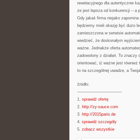
rewelacyjnego dla autentycznie każ
że jest lepsza od konkurencji – a
Gdy jakaś firma niejako zapomina
będziemy mieli okazję być dużo le
zamieszczona w serwisie automate
wiedzieć, że doskonałym wyjściem 
ważne. Jednakże oferta automatec
zadowolony z działań. To znaczy c
orientować, iż ważne jest również 
to na szczególnej uwadze, a Twoja
źródło:
———————————
1.
sprawdź ofertę
2.
http://zy-sauce.com
3.
http://2015paris.de
4.
sprawdź szczegóły
5.
zobacz wszystkie